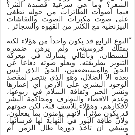
الشعر؟ وما هي شرعية قصيدة النثر؟
فيما أصوات الطائرات من حوله تطغى
على صوت مكبرات الصوت والنقاشات
البيزنطية مع الكثير من القهوة والسجائر .
ّالنوع الرابع قد يكون واحداً من هؤلاء لكنه
يمتلك فروسيته، ولم يرهن ضميره
للشيطان، وبالتالي يشارك في معركة
التنوير بطريقته، ويعلو صوته دفاعاً عن
الحقّ والمستضعفين، الحقّ الذي ليس
بعده الا الضلال، وهو الذي ينتصر لمقصد
الوجود البشري على الأرض أي إعمارها
ونشر الخير وثقافة السلام في ربوعها،
وعدم الاقصاء والتطرف ومحاكمة البشر
لأفكارهم، وهؤلاء للأسف قلة، لكن صوتهم
قد يكون مؤثراً، لأنهم يؤمنون بما يفعلون،
ولأنّ طاقة النور في النهاية لها فرسانها،
وينبغي أن تأخذ دورها طال الزمن أم
قصر .