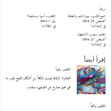
مرتبط
سميح القاسم.. حيرة الشعر والخطابة
المثقف.. أسيرا ومستنهضا!
أغسطس 21, 2014
يناير 7, 2014
في "إضاءات"
في "مقالات"
المثقف وهوس الاضطهاد
أغسطس 27, 2016
في "إضاءات"
إقرأ أيضاً
المثقف رقيباً
القاهرة- الرقابة ليست شكلاً من أشكال القمع بقدر ما
هي تعبير صارخ عن الفوضى، وعدم…
المثقف واقفاً