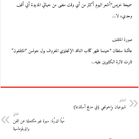
سميحة خريس*أشعر اليوم أكثر من أي وقت مضى من حياتي المديدة أني أقف
وحدي، لا…
صورة المثقف
عائشة سلطان *حينما ظهر كتاب الناقد الإنجليزي المعروف بول جونسن “المثقفون”
ثارت ثائرة الكثيرين عليه…
السابق
شيوعيان وإخونجي (في مديح أساتذتنا)
التالي
مُهنّا الدرَّة: سيرة غير مكتملة عن الفن
والدبلوماسية