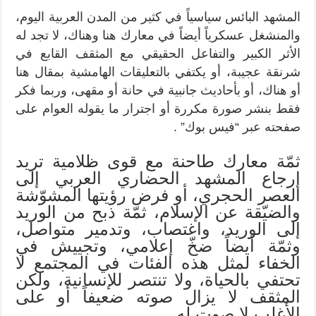
المشهد البائس سياسياً في كثير من المدن العربية اليوم،
والمنشغل عسكرياً أيضاً في معارك هنا وهناك، لا تجد له
الأثر الكبير والتفاعل الحقيقي مع المثقف القابع في
شرنقة عجيبة، أو يكتفي بالتعليقات الهامشية بمقال هنا
أو هناك، أو بأحاديث جانبية في حانة أو مقهى، وربما فكر
فقط بنشر صورة مكررة أو اجترار ما يقوله العوام على
صفحته عبر “فيس بوك” .
ثمّة معارك طاحنة مع قوى ظلامية تريد
إرجاع المشهد الحضاري العربي إلى
العصر الحجري، أو فرض رؤيتها المشوّشة
والضيّقة عن الإسلام، ثمّة ذبح من الوريد
إلى الوريد، واغتصاب، وتدمير متواصل،
وثمّة أيضاً ضخّ إعلامي، وتجييش في
الخفاء لمثل هذه الفئات في المجتمع لا
تحتفي بالحياة، ولا تنتصر للإنسانية، ولكن
المثقف لا يزال صوته ضعيفاً أو على
الأغلب لا صوت له.