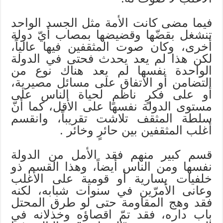
فيما مضى كانت الأمة مثل الجسد الواحد
تنشغل بقضّها وقضيضها بمصاب أيّ دولة
أخرى، وكان صوت المثقفين فيها عالياً،
لكن هذا لم يعد يحدث فحتى في الدولة
الواحدة نفسها لم يعد هناك نوع من
التضامن أو الاتفاق على مسائل مصيرية،
أو على فكرٍ ناظمٍ لحياة الناس على
مستوى الدولة نفسها على الأقل، كما أنّ
سلطة المثقف تلاشت تقريباً، وانقسم
أغلب المثقفين بين حائرٍ وخائر .
قسم كبير منهم فقد الأمل من الدولة
نفسها ومن الناس أيضاً، وهذا القسم ذو
خلفيات يسارية أو قومية على الأغلب
وعانى الأمرّين في سنوات شبابه، لكنه
فقد وهج المقاومة حتى لو طرق المحتل
باب داره، فقد تمّ اقصاؤه وخذلانه في