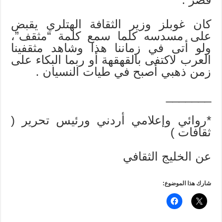
كان غوبلز وزير الثقافة الهتلري يقبض
على مسدسه كلما سمع كلمة “مثقف”،
ولو أتى في زماننا هذا وشاهد مثقفينا
العرب لاكتفى بالقهقهة أو ربما البكاء على
زمن ذهبي أصبح في طيات النسيان .
_______
*روائي وإعلامي أردني ورئيس تحرير (
ثقافات )
عن الخليج الثقافي
شارك هذا الموضوع: