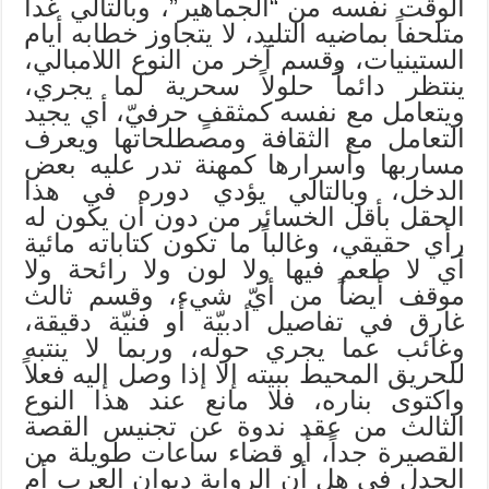
الوقت نفسه من “الجماهير”، وبالتالي غدا
متلحفاً بماضيه التليد، لا يتجاوز خطابه أيام
الستينيات، وقسم آخر من النوع اللامبالي،
ينتظر دائماً حلولاً سحرية لما يجري،
ويتعامل مع نفسه كمثقفٍ حرفيّ، أي يجيد
التعامل مع الثقافة ومصطلحاتها ويعرف
مساربها وأسرارها كمهنة تدر عليه بعض
الدخل، وبالتالي يؤدي دوره في هذا
الحقل بأقل الخسائر من دون أن يكون له
رأي حقيقي، وغالباً ما تكون كتاباته مائية
أي لا طعم فيها ولا لون ولا رائحة ولا
موقف أيضاً من أيّ شيء، وقسم ثالث
غارق في تفاصيل أدبيّة أو فنيّة دقيقة،
وغائب عما يجري حوله، وربما لا ينتبه
للحريق المحيط ببيته إلا إذا وصل إليه فعلاً
واكتوى بناره، فلا مانع عند هذا النوع
الثالث من عقد ندوة عن تجنيس القصة
القصيرة جداً، أو قضاء ساعات طويلة من
الجدل في هل أن الرواية ديوان العرب أم