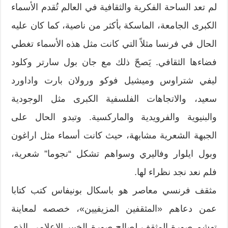
لم تعد الساحة الفكرية والثقافية في العالم تُقدم الأسماء
الكبرى الجامعة، الماسكة بأكثر من ناصية، كما كان عليه
الحال في فرنسا مثلاً التي كانت مثل هذه الأسماء تغطي
فضاءها الثقافي. يَصحّ ذلك مع جان بول سارتر وكلود
ليفي شتراوس وميشيل فوكو ورولان بارت واداورد
سعيد، والاتجاهات الفلسفية الكبرى مثل الوجودية
والبنيوية والفرويدية والماركسية. وتبدو الحال على
الجبهة الشعرية مشابهة، حيث كانت أسماء مثل اراغون
وبول ايلوار وفاليري وسواهم تشكل “نجوما” شعرية،
فلم نعد نجد نظراء لها.
مثقف فرنسي معاصر هو باسكال بونيفاس كتب كتابا
عمن دعاهم «المثقفين المزيفيين»، خصصه لمعاينة
تهشم صورة المثقف لصالح صورة الخبير الاعلامي الذي