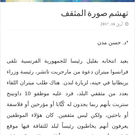
تهشم صورة المثقف
أبريل 16, 2017
*د. حسن مدن
بعيد انتخابه بقليل رئيسا للجمهورية الفرنسية تلقى
فرانسوا ميتران دعوة من مارجريت تاتشر، رئيسة وزراء
بريطانيا في حينه، لزيارة لندن. هناك طلب ميتران اللقاء
بعدد من مثقفي البلد، فرد عليه موظفو 10 داونينج
ستريت بأنهم ربما يجدون له كُتَّابا أو مؤرخين أو فلاسفة
أو باحثين، ولكن ليس مثقفين. كان هؤلاء الموظفين
يعرفون أنهم يخاطبون رئيساً لبلد للثقافة فيها موقع