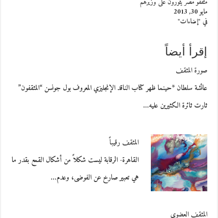
مثقفو مصر يثورون على وزيرهم
مايو 30, 2013
في "إضاءات"
إقرأ أيضاً
صورة المثقف
عائشة سلطان *حينما ظهر كتاب الناقد الإنجليزي المعروف بول جونسن “المثقفون”
ثارت ثائرة الكثيرين عليه…
المثقف رقيباً
القاهرة- الرقابة ليست شكلاً من أشكال القمع بقدر ما
هي تعبير صارخ عن الفوضى، وعدم…
المثقف العضوي