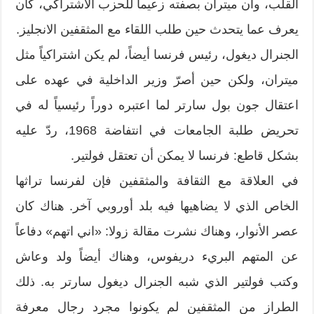
القلب، وأن ميتران بصفته زعيماً للحزب الاشتراكي، كان
يعرف عما يتحدث حين طلب اللقاء مع المثقفين الانجليز.
الجنرال ديغول، رئيس فرنسا أيضاً، لم يكن اشتراكياً مثل
ميتران، ولكن حين أصرّ وزير الداخلية في عهده على
اعتقال جون بول سارتر لما اعتبره دوراً رئيسياً له في
تحريض طلبة الجامعات في انتفاضة 1968، ردّ عليه
بشكل قاطع: فرنسا لا يمكن أن تعتقل فولتير.
في العلاقة مع الثقافة والمثقفين فإن لفرنسا تراثها
الخاص الذي لا يضاهيها فيه بلد أوروبي آخر. هناك كان
عصر الأنوار، وهناك نشرت مقالة زولا: «اني اتهم» دفاعاً
عن المتهم البريء دريفوس، وهناك أيضاً ولد وعاش
وكتب فولتير الذي شبه الجنرال ديغول سارتر به. ذلك
الطراز من المثقفين لم يكونوا مجرد رجال معرفة