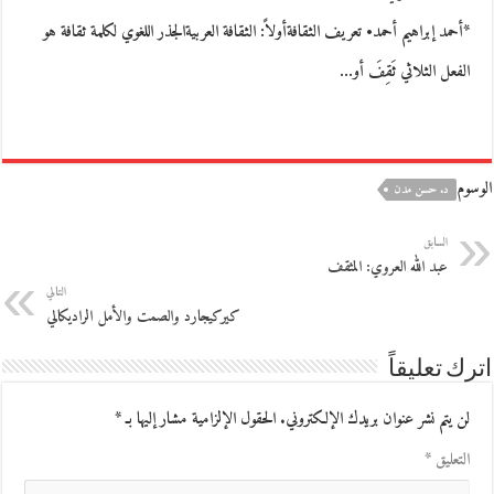
*أحمد إبراهيم أحمد• تعريف الثقافةأولاً: الثقافة العربيةالجذر اللغوي لكلمة ثقافة هو
الفعل الثلاثي ثَقِفَ أو…
الوسوم
د. حسن مدن
السابق
عبد الله العروي: المثقف
التالي
كيركيجارد والصمت والأمل الراديكالي
اترك تعليقاً
لن يتم نشر عنوان بريدك الإلكتروني.
الحقول الإلزامية مشار إليها بـ
*
التعليق
*