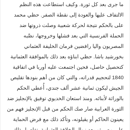
ما جرى بعد كل ثورة. وكيف استطاعت هذه النظم
الالتفاف عليها والعودة إلى نقطة الصفر. حظي محمد
على بالحكم نتيجة لحركة شعبية وصلت ذروتها ضد
الحملة الفرنسية التي بعد فشلها وخروجها، نصَّبه
المصريون واليا رافضين فرمان الخليفة العثماني
بخورشيد باشا. حظي ابناؤه بعد ذلك بالموافقة العثمانية
كتحصيل حاصل، فحين اجتمعت عليه أوربا في اتفاقية
1840 لتحجيم قدراته، والتي كان من أهم بنودها تقليص
الجيش ليكون ثمانية عشر ألف جندي، أُعطي الحكم
بالوراثة لأبنائه. ومنذ استعان الخديوي توفيق بالإنجليز ضد
الثورة العرابية صار صك الحكم من قبل الإنجليز فهم من
يعينون الحاكم أو يقيلونه، وتأكد ذلك مع فرض الحماية
على مصر ثم بعد زوال الخلافة العثمانية. تفاصيل ذلك