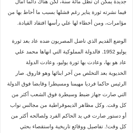
جديدة يمكن أن تظل مائة سنة، لكن هناك دائما أمال
فيما نشرته ثورة يناير رغم فشلها بسبب ما أحاط بها من
مؤامرات، ومن أخطاء لها علي رأسها افتقاد القيادة.
الوضع القديم الذي ناضل المصريون ضده عاد بعد ثورة
يوليو 1952. فالدولة المملوكية التي انهاها محمد علي
عاد هو بها، وعادت بها ثورة يوليو، وعادت الدولة
الخديوية بعد التخلص من آخر ابنائها وهو فاروق. صار
الرئيس حاكما فرديا مهيمنا ومسيطرا وقابضا فوق الدولة
التي صارت جهاز ضبط وسيطرة فوق الشعب أكثر من
كل وقت. وكل مظاهر الديموقراطية من مجالس نواب
أو دستور صارت في يد الحاكم الفرد ولصالحه أكثر من
كل وقت!. تفاصيل ووقائع تاريخية واستقصاء بحثي