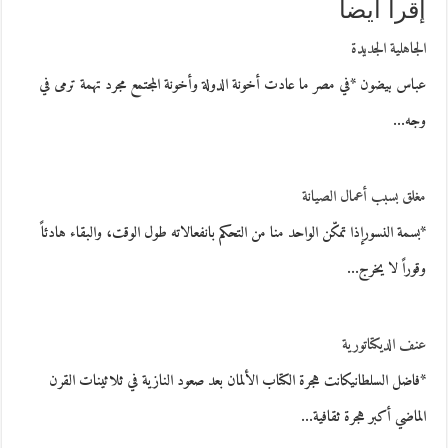
إقرأ أيضاً
الجاهلية الجديدة
عباس بيضون *في مصر ما عادت أخونة الدولة وأخونة المجتمع مجرد تهمة ترمى في
وجه…
مغلق بسبب أعمال الصيانة
*بسمة النسورإذا تمكّن الواحد منا من التحكم بانفعالاته طول الوقت، والبقاء هادئاً
وقوراً لا يخرج…
عنف الديكتاتورية
*فاضل السلطانيكانت هجرة الكتاب الألمان بعد صعود النازية في ثلاثينات القرن
الماضي أكبر هجرة ثقافية…