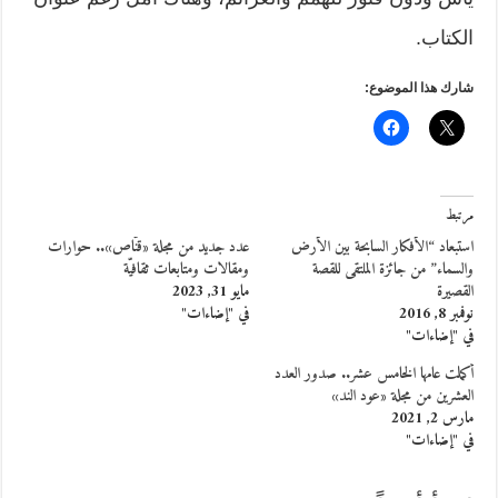
الكتاب.
شارك هذا الموضوع:
مرتبط
استبعاد “الأفكار السابحة بين الأرض
عدد جديد من مجلة «قنّاص».. حوارات
والسماء” من جائزة الملتقى للقصة
ومقالات ومتابعات ثقافيّة
القصيرة
مايو 31, 2023
نوفمبر 8, 2016
في "إضاءات"
في "إضاءات"
أكملت عامها الخامس عشر.. صدور العدد
العشرين من مجلة «عود الند»
مارس 2, 2021
في "إضاءات"