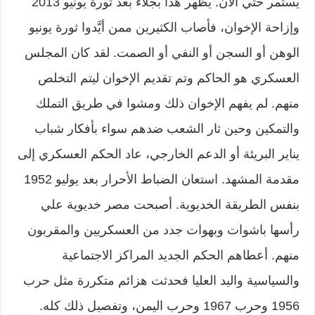
يستمر حتي الآن. يظهر هذا بجلاء بعد ثورة يونيو 2013
وإزاحة الإخوان، فأصاب الكثيرين ممن أيَّدوا ثورة يونيو
الوهن أو السجن أو النفي أو الصمت. لقد كان المجلس
العسكري هو الحاكم وتم تقديم الإخوان ليتم التخلص
منهم. لم يفهم الإخوان ذلك ومشوا في طريق التملك
والتمكين وحين ثار الشعب ضدهم سواء بأفكار شباب
يناير البريئة أو الدعم الخارجي، عاد الحكم العسكري إلى
مقدمة المشهد. استعان الضباط الأحرار بعد يوليو 1952
بنفس الطريقة الخديوية. أصبحت مصر خديوية علي
رأسها باشوات وبهوات جدد من العسكريين والمقربون
منهم. أعطاهم الحكم الجديد المراكز الاجتماعية
والسياسية واليد العليا فحدثت هزائم متكررة مثل حرب
1956 وحرب 1967 وحرب اليمن، وتفصيل ذلك كله.