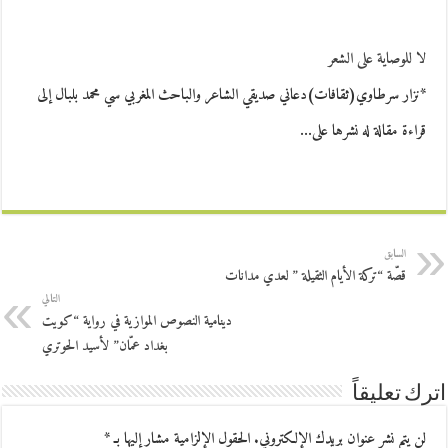
لا للوصاية على الشعر
*نزار سرطاوي(ثقافات)دعاني صديقي الشاعر والباحث المغربي سي محمد بلبال إلى
قراءة مقالة له نشرها على…
السابق
قصّة “تركة الأيام الثقيلة ” لعدي مدانات
التالي
دينامية النصوص الموازية في رواية “كويت
بغداد عمّان” لأسيد الحوتري
اترك تعليقاً
لن يتم نشر عنوان بريدك الإلكتروني.
الحقول الإلزامية مشار إليها بـ
*