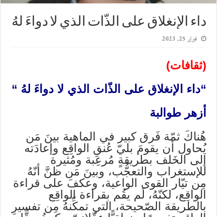
داء الإنغلاق على الذّات الذي لا دواءَ لهُ
فبراير 25, 2023
(ثقافات)
“داء الإنغلاق على الذّات الذي لا دواءَ لهُ “
أزهر طوالبة
‏هُناكَ ثمّة فَرق كبير في الماهية بينَ مَن
يُحاول أن يقومَ بليّ عُنقِ الواقِع وإعادَته
إلى الخَلف بطريقةٍ مُرعِبة ومُثيرة
للإستغراب والتعجُّب، وبينَ مَن ظنَّ أنّهُ
مِن تيّار القوى الواعية، وعكفَ على قراءة
الواقِع، لكنّهُ، لَم يقُم بقراءة الواقِع
بالطريقة الصّحيحة، التي تمكِّنهُ ‏مِن تفسيرِ