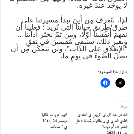
لا يوجَد عندَ غيره.
لذا، لنَعرفَ مِن أينَ تبدأ مسيرتنا على
طُرقِ/طريق حياتنا التي نُريد ؛ فعلينا أن
نفهمَ أنفُسنا أوّلًا، ومِن ثمّ نختَر أداتنا…
وبغيرِ ذلك، سنبقى مُقيمينَ في نفقِ
“الإنغلاق على الذّات”، ولَن نتمكَّن مِن أن
نصلَ الضّوءَ في يومٍ ما.
شارك هذا الموضوع:
مرتبط
الشاعر عبد الرزاق الربيعي في المنتدى
تمهيد لثورات ثقافية
الثقافي العربي في بريطانيا.. يتساءل: هل
ديسمبر 24, 2014
الشعر داء أم دواء؟
في "إضاءات"
يناير 11, 2022