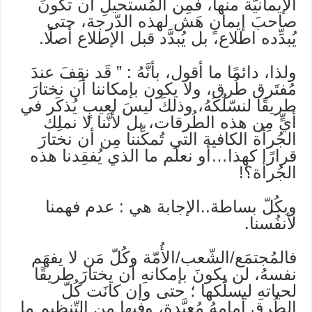
الإيمانيّة منها، فمِن المُستحيلِ أن تكونَ
صاحبَ إيمانٍ هَش لهذه الدّرجة، حتى
يُبدِّده اطلاع، بل يُبدَّد قبل الإطلاع أصلًا.
ولذا، دائمًا ما أقول، بأنَّهُ : ” قَد نقِفَ عندَ
مُفتَرق طُرق، ولا يكون بإمكاننا أن نختارَ
طريقًا لنسّلُكَهُ، وذلكَ ليسَ لعيبٍ يُذكَر في
أيٍّ مِن هذه الطُرقات، بل لأنَّنا لا نملِك
الجُرأة الكافية التي تُمكِّننا مِن أن نختارَ
قرارًا كهذا…أو نعلَم ما الذي يُفقِدنا هذه
الجُرأة؟!
وبكُلّ بساطة..الإجابة هي : عدم فهمنا
لأنفُسنا.
فالمُجتمَع/الشّعب/الأُمّة وكُلّ مَن لا يفهَم
نفسهُ، لن يكونَ بإمكانهِ أن يختارَ طريقًا
لحياتهِ ليسلُكها ؛ حتى وإن كانَت كُلّ
الطُرقِ أمامهُ مُعبَّدة، وفيها مِن التّنظيمِ ما