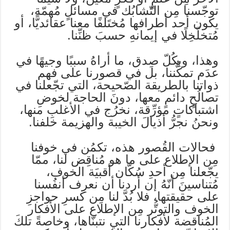
توجّسنا مِن التّشابُك في مسائلٍ مُهمّة،
يكون أحد أطرافها مُختَلفًا معنا عقائديًّا، أو
مُتخلّخِلًا في إيمانهِ حسبَ ظنِّنا.
وهذا، وبكُلّ صِدق، ما أراهُ سببًا وجيهًا في
عدَم تمكُّننا، بل في قصورنا على فهم
ذواتنا بالطريقة الصّحيحة، التي تجّعلنا في
تصالُحٍ دائمٍ معها، دونَ الحاجة لخوضِ
اشتباكاتٍ مؤرِّقة، نخرُج في الأغلبِ منها،
ونحنُ نجرُّ أذيالَ الخيبة والهزيمة خلفنا.
فحالات القُصور هذه، تكمُن في خوفنا
مِن الإطلاع على ما هو مُناقِض لنا، ممّا
يجّعلنا مِن أحدِ سُكّان ‏أقبيَة الخوف،
مُتناسينَ أنّهُ إن أردنا أن نعرِف أنفُسنا
على حقيقتها، فلا بُدَّ لنا مِن كسرِ حواجزِ
الخوف والتوتُّر مِن الإطلاع على الأفكار
المُناقضة لأفكارنا التي نتبنّاها، وخاصةً تلكَ