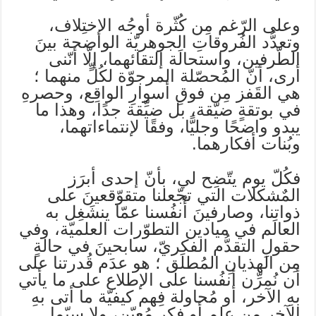
وعلى الرّغم مِن كُثّرة أوجُه ‏الإختِلاف،
وتعدُّد الفُروقاتِ الجوهريّة الواضحة بينَ
الطّرفين، واستحالَة إلتقائهما، إلّا أنّنى
أرى، أنّ المُحصّلة المرجوّة لكُلٍّ منهما ؛
هي القَفز مِن فوقِ أسوارِ الواقِع، وحصرهِ
في بوتقةٍ ضيّقة، بل ضيِّقة جدًا، وهذا ما
يبدو واضحًا وجليًّا، وفقًا لإنتماءاتهما،
وبُنات أفكارهما.
فكُلّ يوم يتّضِح لي، بأنّ إحدى أبرَز
المٌشكلات التي تجّعلنا متقوّقعينَ على
ذواتنا، وصارفينَ أُنفُسنا عمّا ينشَغِل به
العالَم في ميادين التطوّرات العلميّة، وفي
حقولِ التقدُّم الفكريّ، سابحينَ في حالةٍ
مِن الهذيانِ المُطلَق ؛ هو عدَم قُدرتنا على
أن نُمرِّن أنفُسنا على الإطلاع على ‏ما يأتي
بهِ الآخر، أو مُحاولة فِهم كيفيّة ما أتى بهِ
الآخر مِن علمٍ أو فكرٍ مُعيّن، ولا سيّما