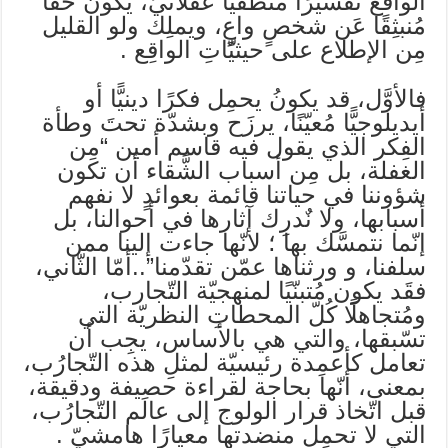
الواقع تفسيرًا منطقيًّا عقّلانيّ، يكونُ حقًّا
مُنبثِقًا عَن شخصٍ واعٍ، ويملِك ولو القليل
مِن الإطلاع على حيثيّاتِ الواقِع .
فالأوَّل، قد يكونُ يحمِل فكرًا دينيًّا أو
أيديلوجيًّا مُعيّنًا، يرزَح وبشدّة تحتَ وطأة
الفِكر الذي يقول فيه قاسم أمين “مِن
الغفلة، بل مِن أسباب الشَّقاء أن تكون
شؤوننا في حياتنا قائمة بعوائدٍ لا نفهم
أسبابها، ولا نٌدرِك آثارها في أحوالنا، بل
إنّما نتمسَّك بها ؛ لأنّها جاءت إلينا ممن
سلفنا، و ورثناها عمّن تقدّمنا”..أمّا الثّاني،
فقَد يكون مُتبنّيًا لمنهجيّة ‏التّجارب،
ومُتجاهلًا كُلّ المحطاتِ النظريّة التي
تسّبقها، والتي هي بالأساس، يجِب أن
تعامل كأعمِدة رئيسيّة لمثلِ هذه التّجارُب،
بمعنى، أنّها بحاجة لقراءة حصيفة ودقيقة،
قبل اتّخاذ قرار الولوج إلى عالَم التّجارُب،
التي لا تحمِل منضدتها معيارًا هامشيّ .