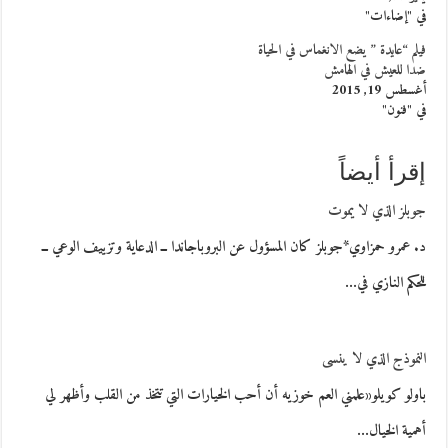
في "إضاءات"
فيلم “عايدة ” يضع الانغماس في الحياة
ضدا للعيش في الهامش
أغسطس 19, 2015
في "فنون"
إقرأ أيضاً
جوبلز الذي لا يموت
د. عمرو حمزاوي*جوبلز كان المسؤول عن البروباجاندا ــ الدعاية وتزييف الوعي ــ
للحكم النازي في…
النموذج الذي لا ينسى
باولو كويلو«علمني العم خوزيه أن أحب الخيارات التي تتخذ من القلب وأظهر لي
أهمية الخيال…