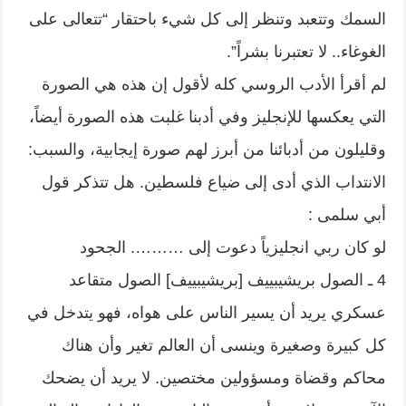
السمك وتتعبد وتنظر إلى كل شيء باحتقار “تتعالى على
الغوغاء.. لا تعتبرنا بشراً”.
لم أقرأ الأدب الروسي كله لأقول إن هذه هي الصورة
التي يعكسها للإنجليز وفي أدبنا غلبت هذه الصورة أيضاً،
وقليلون من أدبائنا من أبرز لهم صورة إيجابية، والسبب:
الانتداب الذي أدى إلى ضياع فلسطين. هل تتذكر قول
أبي سلمى :
لو كان ربي انجليزياً دعوت إلى ………. الجحود
4 ـ الصول بريشيبييف [بريشيبييف] الصول متقاعد
عسكري يريد أن يسير الناس على هواه، فهو يتدخل في
كل كبيرة وصغيرة وينسى أن العالم تغير وأن هناك
محاكم وقضاة ومسؤولين مختصين. لا يريد أن يضحك