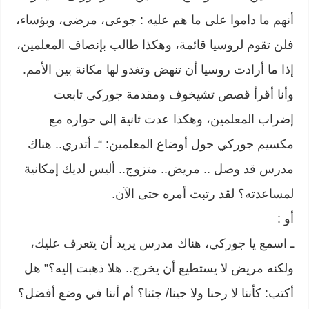
أنهم ما داموا على ما هم عليه : جوعى، مرضى، وبؤساء،
فلن تقوم لروسيا قائمة، وهكذا طالب بإنصاف المعلمين،
إذا ما أرادت روسيا أن تنهض وتغدو لها مكانة بين الأمم.
وأنا أقرأ قصص تشيخوف ومقدمة جوركي تابعت
إضراب المعلمين، وهكذا عدت ثانية إلى حواره مع
مكسيم جوركي حول أوضاع المعلمين: “ـ أتدري.. هناك
مدرس قد وصل .. مريض.. متزوج.. أليس لديك إمكانية
لمساعدته؟ لقد رتبت أمره حتى الآن.
أو :
ـ اسمع يا جوركي، هناك مدرس يريد أن يتعرف عليك،
ولكنه مريض لا يستطيع أن يخرج.. هلا ذهبت إليه؟” هل
أكتب: كأننا لا رحنا ولا جينا/ جئنا؟ أم أننا في وضع أفضل؟