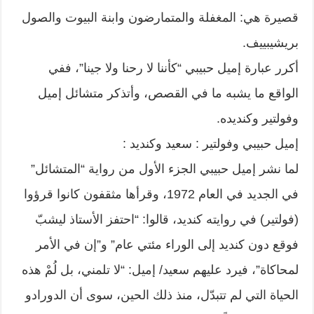
قصيرة هي: المغفلة والمتمارضون وابنة البيوت والصول
بريشيبييف.
أكرر عبارة إميل حبيبي “كأننا لا رحنا ولا جينا”، ففي
الواقع ما يشبه ما في القصص، وأتذكر متشائل إميل
وفولتير وكنديده.
إميل حبيبي وفولتير : سعيد وكنديد :
لما نشر إميل حبيبي الجزء الأول من رواية “المتشائل”
في الجديد في العام 1972، وقرأها مثقفون كانوا قرؤوا
(فولتير) في روايته كنديد، قالوا: “احتفز الأستاذ ليشبّ
فوقع دون كنديد إلى الوراء مئتي عام” و”إن في الأمر
لمحاكاة”، فيرد عليهم سعيد/ إميل: “لا تلمني، بل لُمْ هذه
الحياة التي لم تتبدّل، منذ ذلك الحين، سوى أن الدورادو