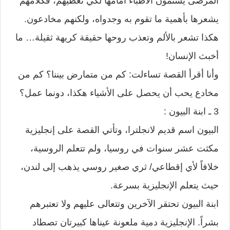
المرضى يشتمون الأطباء أمامها لكي تعطيهم، فكلامهم
يشعرها بأهمية ما تقوم به وجدواه، ولكنهم مخادعون.
هكذا تشعر بالألم وتعذب روحها حقيقة كريهة ثقيلة… ما
أخبث الإنسان!
وأنا أقرأ القصة تساءلت: كم من متمارض بيننا؟ كم من
مخادع يحب أن يحصل على الأشياء هكذا، دونما عمل؟
3 ـ ابنة البيون :
البيون اسم قديم لانجلترا، وتأتي القصة على إنجليزية
مكثت عشر سنوات في روسيا، ولم تتعلم الروسية،
خلافاً لأي إقطاعي/ ثري صغير روسي يذهب إلى لندن،
حيث يتعلم الإنجليزية بسرعة.
ابنة البيون تحتقر الآخرين وتتعالى عليهم ولا تعتبرهم
بشراً. الإنجليزية دمية ملعونة عيناها كبيرتان تصطاد