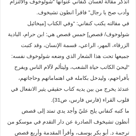
أتذكر مقالة لغسان كنفاني عنوانها “شولوخوف والالتزام
وأدب صح يا رجال” فاقرأ انطون تشيخوف.
في مقالته يكتب كنفاني: “وفي الكتاب [ميخائيل
شولوخوف/ قصص] خمس قصص هي: ابن حرام، البادية
الزرقاء، المهر، الراعي، قسمة الإنسان، وقد كتبت
جميعها تحت هذا الشعار الذي وضعه شولوخوف نفسه:
“ليحيَ الكاتب حياة الشعب، وليتألم لآلام الناس ويفرح
بأفراحهم، وليدخل بكامله في اهتماماتهم وحاجاتهم،
عندئذ يخرج من بين يديه كتاب حقيقي يثير الانفعال في
قلوب القراء (فارس فارس، ص31).
ما كتبه كنفاني يلح عليّ وأجد يدي تمتد إلى قصص
أنطون تشيخوف الصادرة عن دار التقدم في موسكو من
ترجمة د. أبو بكر يوسف، وأقرأ المقدمة وأربع قصص