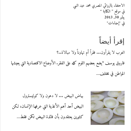
الاحتفاء بالروائي المصري محمد عبد النبي
في موقع ” الكتابة “
يناير 30, 2013
في "إضاءات"
إقرأ أيضاً
العرب لا يقرأون... فقراً أم تهاوناً ولا مبالاة..؟
فاروق يوسف *يضع بعضهم اللوم كله على الفقر. الأوضاع الاقتصادية التي يعيشها
المواطن في مختلف…
بياض البيض ... لا دهون ولا كوليسترول
البيض أحد أهم الأغذية التي عرفها الإنسان، لكن
كثيرين يعتقدون بأن فائدة البيض تكمن فقط…