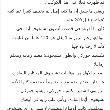
قد ظهرت فعلاً على هذا الكوكب”.
ويعني ما سبق أن ما كتبه إميل لم يختلف كثيراً عما كتبه
(فولتير) قبل 200 عام.
كأن ما أقرؤه في قصص أنطون تشيخوف أراه في
الواقع، رغم مرور ما لا يقل عن 120 عاماً من كتابتها.
كأننا لا رحنا ولا جينا.
مكسيم جوركي وانطون تشيخوف: معلم زمانه ومعلم
زماننا:
المجلد الأول من مؤلفات تشيخوف المختارة الصادرة
عن دار التقدم يضم مقالة / تمهيداً / مقدمة كتبها الأديب
الروسي الشهير مكسيم جوركي، ويشيد جوركي بـ
تشيخوف أيّما إشادة، ويأتي على رأيه في أوضاع
المعلمين. كانت أوضاع المعلمين لا تسر، ورأى تشيخوف