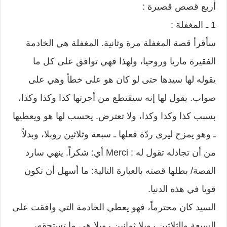
أربع قصص قصيرة :
1 ـ المغفلة :
سأقرأ قصة المغفلة مرة وثانية. المغفلة هي الخادمة
الفقيرة ماريا وروحيا، ولهذا فهي توافق على كل ما
يقوله لها سيدها حتى لو كان هو على خطأ وهي على
صواب. يقول لها إنه سيقتطع من أجرتها كذا وكذا وكذا،
بسبب كذا وكذا وكذا، ولا تعترض. يحسب لها هو ويعطيها
ـ وهو يمزح ليرى ردّة فعلها ـ سبعة وثلاثين روبلا، وبدلاً
من أن تجادله تقول له : Merci أي: شكراً. ينهي سارد
القصة/ بطلها قصته بالعبارة التالية: ما أسهل أن تكون
قويا في هذه الدنيا.
السيد كان محترماً، فهو يعطي الخادمة التي وافقت على
السبعة والثلاثين روبلا ثمانين روبلا هي ما تستحقه،