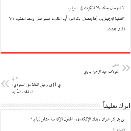
لا الترحال بغيتنا ولا المكوث في السراب
*لطفية الدليميغريب أينما يعصف بك النوء أيها القلب، مستوحش وسط الحشود ، لا
المدن تغيثك…
السابق
تحولات عبد الرحمن بدوي
التالي
في ذكرى رحيل الفنانة منى السعودي:
البدايات العمّانية
اترك تعليقاً
لن يتم نشر عنوان بريدك الإلكتروني.
الحقول الإلزامية مشار إليها بـ
*
التعليق
*