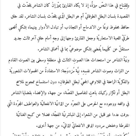
ولِلقِناع في هذا النصّ ميزةٌ، إذ لا يكاد القارئ يميّز إنْ كان الشاعر يتحدّث في
القصيدة بلسان البطلِ الطوفانيّ أم هو البطل الّذي يتحدّث بلسان الشاعر. لقد خلق
حافظ محفوظ نوعًا من الاندماج أو التجاذب أو تبادل الأدوار بينهما، بشكلٍ أقصى
طرَفَيْ اللعبة الاستعاريّة وجعل القارئ وجها إلى وجهٍ أمام خلقٍ آخر ثالث جديد
مستقلّ عن كلَيهما يُفضي بشكل موضوعيّ بما في أعماق الشاعر.
ونيّةُ الشاعر من استحداث هذا الصوتِ الثالث في منطقةٍ وسطى بين الصوت القادم
من التراث وصوت الشاعر نفسِهِ، نِيَّة مُزدوَجة: الاستفادةُ من المحمولات الشعوريّة
والفكريّة الراسخة في اللاوعي الجمعيّ لبطلِ الطوفانِ، دون استنساخ ممجوج لملامح
البطل أو تكرار ركيك باهتٍ لتفاصيل القصّة، من جهة، والإفضاء بقضايا الشاعر
في واقعه ووجوده مع الحرص على التجرّد من الذاتيّة الانفعاليّة والعواطف المجرّدة الّتي
جرفت عددا غير قليل من الشعراء إلى المباشرتيّة الفجّة، فضلا عن كبح الغنائيّة
المفرطة وخفض مردود الدفق الانفعاليّ الذاتيّ، من جهة أخرى.