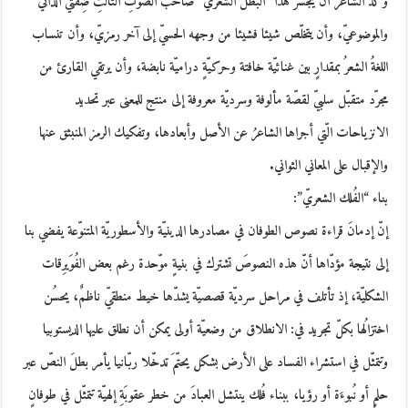
وُكدُ الشاعر أن يُجَسّرَ هذا “البطلُ الشعريّ” صاحبُ الصوتِ الثالثِ ضِفَّتَيْ الذاتيّ
والموضوعيّ، وأن يتخلّص شيئا فشيئا من وجهه الحسيّ إلى آخر رمزيّ، وأن تنساب
اللغةُ الشعرُ بمقدارٍ بين غنائيّة خافتة وحركيّةٍ دراميّة نابضة، وأن يرتقي القارئ من
مجرّد متقبّل سلبيّ لقصّة مألوفة وسرديّة معروفة إلى منتج للمعنى عبر تحديد
الانزياحات الّتي أجراها الشاعرُ عن الأصل وأبعادها، وتفكيك الرمز المنبثق عنها
والإقبال على المعاني الثواني.
بناء “الفُلك الشعريّ”:
إنّ إدمانَ قراءة نصوص الطوفان في مصادرها الدينيّة والأسطوريّة المتنوّعة يفضي بنا
إلى نتيجة مؤدّاها أنّ هذه النصوصَ تشترك في بنيةٍ موّحدة رغم بعض الفُوَيرِقات
الشكليّة، إذ تأتلف في مراحل سرديّة قصصيّة يشدّها خيط منطقيّ ناظمٌ، يحسُن
اختزالُها بكلّ تجريد في: الانطلاق من وضعيّة أولى يمكن أن نطلق عليها الديستوبيا
وتتمثّل في استشراء الفساد على الأرض بشكل يحتّمَ تدخّلا ربّانيا يأمر بطلَ النصّ عبر
حلمٍ أو نُبوءَة أو رؤيا، ببناء فُلك ينتشل العبادَ من خطر عقوبَةِ إلهيّة تتمثّل في طوفانٍ