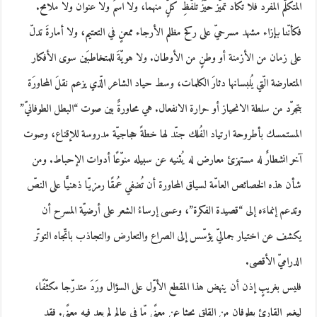
المتكلّم المفرد فلا تكاد تميّز حيّزَ تلفُّظِ كلٍّ منهما، ولا اسمَ ولا عنوان ولا ملامح.
فكأنّنا بإزاء مشهد مسرحيّ على ركح مظلم الأرجاء ممعنٍ في التعتيم، ولا أمارةَ تدلّ
على زمان من الأزمنة أو وطنٍ من الأوطان. ولا هويّةَ للمتخاطبَين سوى الأفكار
المتعارضة الّتي يُلبسانها دثارَ الكلمات، وسط حياد الشاعر الّذي يزعم نقلَ المحاورَة
بتجرّد من سلطة الانحياز أو حرارة الانفعال. هي محاورةٌ بين صوت “البطل الطوفانيّ”
المستمسك بأطروحة ارتياد الفُلك جنّد لها خطةً حجاجيّة مدروسة للإقناع، وصوت
آخر انشطارٌ له مستهزئ معارض له يُثنيه عن سبيله منوّعًا أدوات الإحباط. ومن
شأن هذه الخصائص العامّة لسياق المحاورة أن تُضفي عُمقًا رمزيّا ذهنيًّا على النصّ
وتدعم إنماءَه إلى “قصيدة الفكرة”، وعسى إرساءُ الشعر على أرضيّة المسرح أن
يكشف عن اختيار جماليّ يؤسّس إلى الصراع والتعارض والتجاذب باتّجاه التوتّر
الدراميّ الأقصى.
فليس بغريبٍ إذن أن ينهض هذا المقطع الأوّل على السؤال ورَدَ متدرّجا مكثّفًا،
ليغمر القارئ بطوفانٍ من القلق بحثا عن معنًى مّا في عالم لم يعد فيه معنًى. فقد