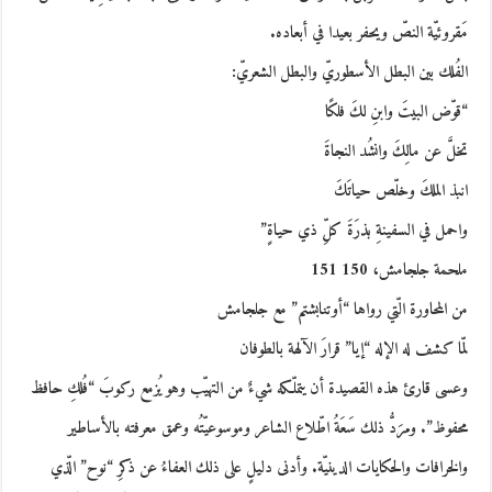
مَقروئيّة النصّ ويحفر بعيدا في أبعاده.
الفُلك بين البطل الأسطوريّ والبطل الشعريّ:
“قوّض البيتَ وابنِ لكَ فلكًا
تخلَّ عن مالِكَ وانشُد النجاةَ
انبذ الملكَ وخلّص حياتَكَ
واحمل في السفينةِ بذرَةَ كلِّ ذي حياةٍ”
ملحمة جلجامش، 150 151
من المحاورة الّتي رواها “أوتنابشتم” مع جلجامش
لمّا كشف له الإله “إيا” قرارَ الآلهة بالطوفان
وعسى قارئ هذه القصيدة أن يتملّكه شيءٌ من التهيّب وهو يُزمع ركوبَ “فُلكِ حافظ
محفوظ”. ومرَدُّ ذلك سَعَةُ اطّلاع الشاعر وموسوعيّتُه وعمق معرفته بالأساطير
والخرافات والحكايات الدينيّة. وأدنى دليلٍ على ذلك العفاءُ عن ذكرِ “نوح” الّذي