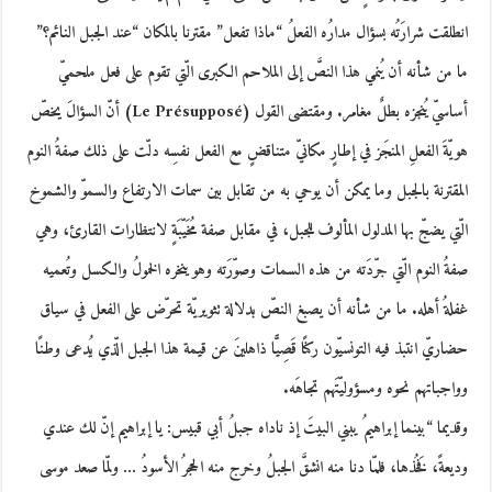
انطلقت شرارَتُه بسؤال مدارُه الفعلُ “ماذا تفعل” مقترنا بالمكان “عند الجبل النائم؟”
ما من شأنه أن يُنمي هذا النصَّ إلى الملاحم الكبرى الّتي تقوم على فعل ملحميّ
أساسيّ يُنجزه بطلٌ مغامر. ومقتضى القول (Le Présupposé) أنّ السؤالَ يخصّ
هويّةَ الفعلِ المنجَز في إطارٍ مكانيّ متناقضٍ مع الفعل نفسِه دلّت على ذلك صفةُ النوم
المقترنة بالجبل وما يمكن أن يوحي به من تقابل بين سمات الارتفاع والسموّ والشموخ
الّتي يضجّ بها المدلول المألوف للجبل، في مقابل صفة مُخَيّبَةٍ لانتظارات القارئ، وهي
صفةُ النوم الّتي جرّدَته من هذه السمات وصوّرَته وهو ينخره الخمولُ والكسل وتُعميه
غفلةُ أهله. ما من شأنه أن يصبغ النصّ بدلالة تثويريّة تحرّض على الفعل في سياق
حضاريّ انتبذ فيه التونسيّون ركنًا قَصِيًّا ذاهلينَ عن قيمة هذا الجبل الّذي يُدعى وطنًا
وواجباتهم نحوه ومسؤوليّتَهم تجاهَه.
وقديما “بينما إبراهيمُ يبني البيتَ إذ ناداه جبلُ أبي قبيس: يا إبراهيم إنّ لك عندي
وديعةً، فَخُذها، فلمّا دنا منه انشقَّ الجبلُ وخرج منه الحجرُ الأسودُ … ولمّا صعد موسى