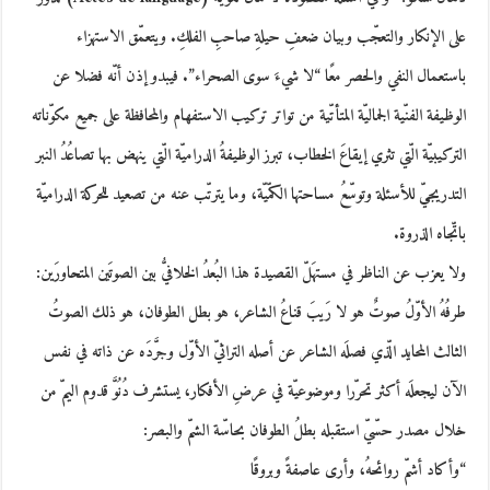
على الإنكار والتعجّب وبيان ضعفِ حيلةِ صاحبِ الفلكِ. ويتعمّق الاستهزاء
باستعمال النفي والحصر معًا “لا شيءَ سوى الصحراء”. فيبدو إذن أنّه فضلا عن
الوظيفة الفنّية الجماليّة المتأتّية من تواتر تركيب الاستفهام والمحافظة على جميع مكوّناته
التركيبيّة الّتي تثري إيقاعَ الخطاب، تبرز الوظيفةُ الدراميّة الّتي ينهض بها تصاعُدُ النبر
التدريجيّ للأسئلة وتوسّعُ مساحتها الكمّيّة، وما يترتّب عنه من تصعيد للحركة الدراميّة
باتّجاه الذروة.
ولا يعزب عن الناظر في مستهَلّ القصيدة هذا البُعدُ الخلافيُّ بين الصوتَين المتحاورَين:
طرفُهُ الأوّلُ صوتٌ هو لا رَيبَ قناعُ الشاعر، هو بطل الطوفان، هو ذلك الصوتُ
الثالث المحايد الّذي فصلَه الشاعر عن أصله التراثيّ الأوّل وجرَّدَه عن ذاته في نفس
الآن ليجعلَه أكثر تحرّرا وموضوعيّة في عرضِ الأفكار، يستشرف دُنُوَّ قدوم اليمّ من
خلال مصدر حسّيّ استقبله بطلُ الطوفان بحاسّة الشمّ والبصر:
“وأكاد أشمّ روائحهُ، وأرى عاصفةً وبروقًا