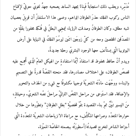
مُدَمِّر، ويعقب ذلك استجابةٌ فَبِناءٌ بجهد الساعد يصحبه جهدٌ لغويّ معرفيّ لإقناع
الناس بركوب الفلك حذرَ الطوفان الداهم. وعسى هذا الاستنفارُ أن قوبِلَ بعصيان
شبه مطلق. وكان الطوفانُ وصدقت الرؤيا، ليمضِي البطلُ في فُلكه مخفورا بقلّةٍ من
المصدّقين المخلصين ومعه من كلّ زوجَين اثنَين ليرسُوَ الفلكُ في النهاية على أرض
اليوتوبيا الّتي يستأنف معها الوجود البشريّ رحلة جديدةً.
ويبدو أنّ حافظ محفوظ قد استفادَ أيَّما استفادةٍ من الهيكل العامّ الّذي تُجمِع عليه
قصصُ الطوفان، على اختلاف مصادرها. فقد منحته القصّةُ قدرةً على التصميم
والبناء، ووجّهَت مادّتَه الشعريّةَ توجيها مكشوفًا مع شيءٍ من الحذف والتحوير
والإضافة. فقد استَوحى من مراحل القصّ التراثيّ مراحلَ نصّه الشعريّ. وحينئذٍ،
منَ اليسير تبَيُّنُ نموِّ بناء القصيدة بنمُوّ شخصيّةِ “بطلِ الطوفانِ” وتطوّرها من خلال
حوارها المتعدّد وصراعها المكَثَّفِ، مع مراعاة الانزياحات الشعريّة المتعدّدة الّتي
أجراها الشاعر لتخرج قصيدتُه/أسطورَتُه ببصمته الخاصّة المميّزة.