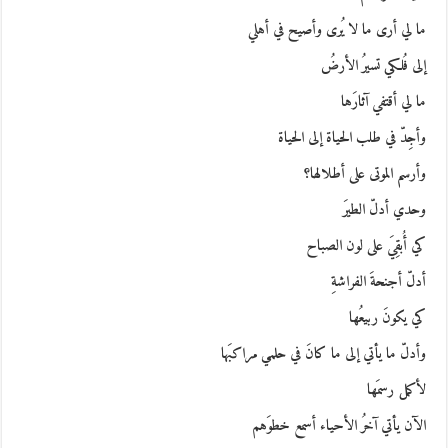
ما لي أرى ما لا يُرى وأصيح في أهلي
إلى فُلكي تسيرُ الأرضُ
ما لي أقتفي آثارَها
وأجِدّ في طلب الحياة إلى الحياة
وأرسم الموتى على أطلالها؟
وحدي أدلّ الطيرَ
كي أُبقِيَ على لون الصباح
أدلّ أجنحةَ الفراشةِ
كي يكونَ ربيعُها
وأدلّ ما يأتي إلى ما كانَ في حلمي مراكبَها
لأكمل رسمَها
الآن يأتي آخرُ الأحياء أسمع خطوَهم