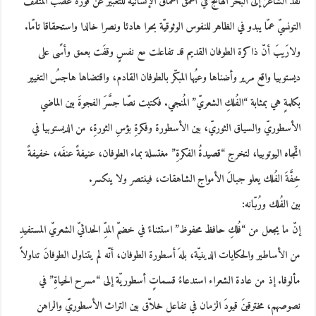
نفذ الشاعرُ إلى البحر الهائج في أعمق أعماق الإنسانيّة للتعبير عن فَورَة غضب المثقّف
التونسيّ عمّا يبدو في الظاهر للنفوس الوثوقيّة بحرا هادئا ونصرا خالدا واستحقاقا تامّا.
ولارَيبَ أنّ ذاكرة الطوفان القديم قد تفاعلت مع نفسٍ وقفَت بعمق وأسًى على
ديستوبيا واقع مرير وأضناها وعيُها المبكّر بالطوفان القادم، واقتضاها هاجسُ التغيير
بكلمةٍ هي بمثابة “الفُلكِ الشعريّ” المُنجي. فكتبت نصّا جسَّرَ الفجوةَ بين الماضي
الأسطوريّ والسياق الثوريّ، بين الأسطورة وفكرةِ بؤسِ الثورةِ، من الديستوبيا في
اتّجاه اليوتوبيا، لتخرج “قصيدةُ الفكرةِ” مغتسلة بماء الطوفان، عنيفةً عنفَه، خفيفةً
خِفَّةَ الفُلك يعلو جبالَ الأمواج الشاهقات، فينتصر ولا ينكسر.
بين الفُلك ورُبّانه:
إنّ ما يجعل من “فُلكِ حافظ محفوظ” استثناءً في خضمّ المدِّ الحداثيّ الشعريّ المستفيدِ
من الأساطير والحكايات الدينيّة، بلهَ أسطورة الطوفان، أنّه لم يتناول الطوفانَ تناولاً
مألوفا. إذ من عادة الشعراء استدعاءُ قسماتٍ أسطوريّة إلى “مسرح الحياةِ” في
نصوصهم، مخترقينَ قيودَ الزمان في تفاعل خلاّق بين التراث الأسطوريّ والراهن