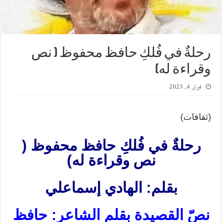
رحلةٌ في فُلكِ حافظ محفوظ ( نص
وقراءة له)
فبراير 4, 2023
(ثقافات)
رحلةٌ في فُلكِ حافظ محفوظ (
نص وقراءة له)
بقلم: الهادي إسماعلي
نصّ القصيدة بقلم الشاعر: حافظ