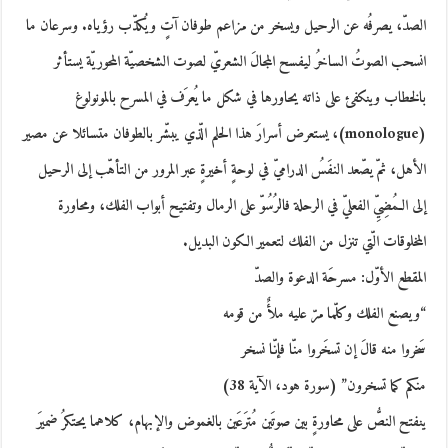
الصدّ، يصرفُه عن الرحيل ويسخر من مزاعم طوفان آتٍ ويُكذّب رؤياه. وسرعان ما
انسحب الصوتُ الساخرُ ليفسح المجالَ الشعريّ لصوت الشخصيّة المحوريّة يستأثر
بالخطاب وينكفئ على ذاته يحاورها في شكل ما يُعرَف في المسرح بالمونولوغ
(monologue)، يستعرض أسرارَ هذا الحلم الّذي يبشّر بالطوفان متسائلا عن مصير
الأهل، ثمّ يصّعد النفَسُ الدراميّ في لوحةٍ أخيرةٍ عبر المرور من التأهّب إلى الرحيل
إلى الـمُضِيِّ الفعليّ في الرحلة فالرُسُوّ على الرمال وتفتيح أبواب الفلك، ومحاورة
المخلوقات الّتي تنزل من الفلك لتعمير الكون البديل.
المقطع الأوّل: مسرحَة الدعوة والصدّ
“ويصنع الفلك وكلّما مرّ عليه ملأٌ من قومه
سَخروا منه قالَ إن تسخَروا منّا فإنّا نسخر
منكم كما تسخرون” (سورة هود، الآية 38)
ينفتح النصُّ على محاورةٍ بين صوتَين مُترَعَين بالغموض والإبهام، كلاهما يحتكرُ ضميرَ