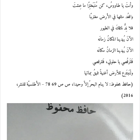
وأنتَ يا طاووسُ، كن مُتَبَختِرًا ما عِشتَ
واقعُد مثلها في الأرض مغتربًا
فلا نِدٌّ لمثلكَ في الطيور
الآنَ يُهدينا المكانُ زمانَه
الآنَ يُهدينا الزمانُ مكانَه
فَلتَرقُصي يا حلوتي، فَلترقصي
ولْنَبتَدِع للأرض أغنيةً تليقُ بمائها
(حافظ محفوظ: لا ينام البحرُ إلاّ وحيدا، ص ص 69 78 – الأطلسيّة للنشر،
2016)