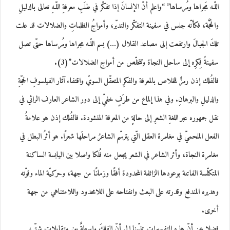
اللّـه مَجراها ومُرساها” “واعلم أنّ الإنسانَ إذا تفكّر في طلَبِ معرفةِ اللّـهِ تعالى بالدليلِ
والحُجَّة، فكأنّه جلس في سفينة التفكّر والتدبّر، وأمواجُ الظلماتِ والضلالات قد علت
تلكَ الجبالَ وارتفعت إلى مصاعد القلال (…) بسم اللّـه مجراها ومُرساها حتّى تصل
سفينةُ فِكرِه إلى ساحل النجاة وتتخلّص من أمواج الضلالات”(3).
فالفُلك إذن رمزٌ للخلاص بالمعرفة والفكرِ المتعقّل السويّ واقتفاء آثار الفيلسوفِ الحجّةِ
والدليلِ والبرهانِ. وفي هذا إلماع من طرَفٍ خفيّ إلى دور الشاعر العارف الرائي في
نقل جمهوره عبر اللغةِ الشعرِ إلى حالةٍ من المعرفة المنشودة. فالفُلك إذن هو علامةُ
الفعل الملحميّ في مغامرة العقل الّتي يترسّم الشاعرُ مراحلَها شعرًا. هو أثرُ البطل في
مغامرة النجاة، وأثر الشاعر في الشعر يجعل منه فُلكا واصلا بين اليابسة الساكنة
المتكلّسة الفاتنة بوعودها الزائفة المحدودة أفقًا وزمانًا من جهة، وحركيّة الماء وقوّته
وهديره المندفع وقدرته على البعث وانفتاحه على اللامحدود واللامتناهي من جهة
أخرى.
فضلا عن أنّ هذه التفسيرات تنبّهنا إلى أنّ الفلكَ واسطةٌ بين متقابلاتٍ شتّى،