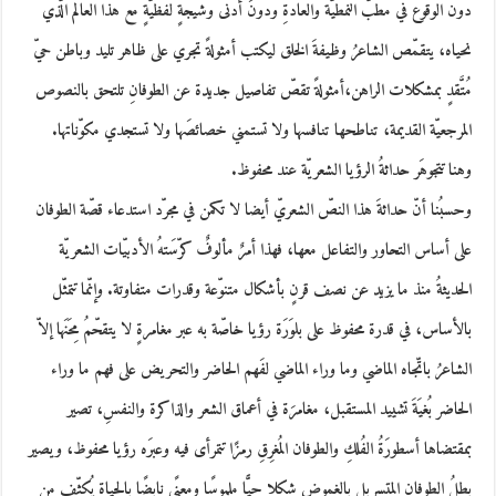
دون الوقوع في مطبّ النمطيّة والعادةِ ودونَ أدنى وشيجةٍ لفظيّةٍ مع هذا العالم الّذي
نحياه، يتقمّص الشاعرُ وظيفةَ الخلق ليكتب أمثولةً تجري على ظاهر تليد وباطن حيّ
مُتَّقدٍ بمشكلات الراهن،أمثولةً تقصّ تفاصيل جديدة عن الطوفانِ تلتحق بالنصوص
المرجعيّة القديمة، تناطحها تنافسها ولا تستمني خصائصَها ولا تستجدي مكوّناتها.
وهنا تتجوهَر حداثةُ الرؤيا الشعريّة عند محفوظ.
وحسبُنا أنّ حداثةَ هذا النصّ الشعريّ أيضا لا تكمن في مجرّد استدعاء قصّة الطوفان
على أساس التحاور والتفاعل معها، فهذا أمرٌ مألوفٌ كرّسَتهُ الأدبيّات الشعريّة
الحديثةُ منذ ما يزيد عن نصف قرنٍ بأشكال متنوّعة وقدرات متفاوتة. وإنّما تتمثّل
بالأساس، في قدرة محفوظ على بلوَرَة رؤيا خاصّة به عبر مغامرةٍ لا يتقحّمُ مِحَنَها إلاّ
الشاعرُ باتّجاه الماضي وما وراء الماضي لفَهم الحاضر والتحريض على فهم ما وراء
الحاضر بُغيَةَ تشييد المستقبل، مغامرَة في أعماق الشعر والذاكرة والنفسِ، تصير
بمقتضاها أسطورَةُ الفُلكِ والطوفان المُغرِقِ رمزًا تتمرأى فيه وعبرَه رؤيا محفوظ، ويصير
بطلُ الطوفان المتسربل بالغموض شكلا حيًّا ملموسًا ومعنًى نابضًا بالحياةِ يُكثّف من