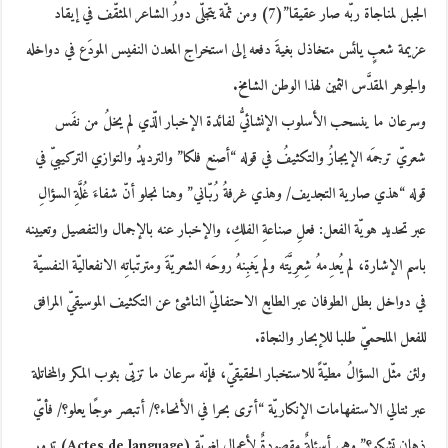
الجبل لمناجاة ربّه صار عقيقا”(7) ومن ثمّة يتجلّى دورُ الشاعر المثقّف في إيقاد
عزيمة شعبٍ يائس متخاذل بغيةَ دفعه إلى استخراج المعدن النفيس المودَع في دواخله
والجوهر المقدَّس الثمين لهذا الوطن الشامخ.
وسرعان ما ينسحب الأسلوب الإنشائيُّ لفائدة الإخبار الّذي لم يخلُ من نفَس
شعريّ ترجمَه الإيجازُ والتكثيفُ في قوله “أصنع فلكا” والترديدُ والتوازي التركيبيّ في
قوله “هذي صارية التجديف/ وهذي غرفةُ رُبّاني” وهنا نجلو أنّ شفاءَ غُلَّةِ السؤالِ
عبر تحديد هويّة الفعل: فعلِ صناعةِ الفلكِ، والإخبار عنه بالإجمال والتفصيل وتعيينه
باسم الإشارة، لم يُعدِمهُ شِعرِيَّتَه ولم يَغبِنهُ روحَه الشعريّةَ ومترتّباتِه الانفعاليّة النفسيّة
في دواخل بطل الطوفان عبر الطابع الاحتفاليّ الناشئ عن التكثيف الموسيقيّ المرافق
للفعل الملحميّ طلبا للإبحار والنجاة.
ولئن مثّل السؤالُ مطيّةً للاستخبار الحقيقيّ، فإنّه سرعان ما تزيّى بثوب المكر والمخاتلة
عبر تتالي الاستفهامات الإنكاريّة “أترى بحرا في الأنحاء؟/ أتبصر موجًا يعلو؟/ فأيّ
ذهان تشكو؟” وهي أسئلةٌ مقصودةٌ لأعمال لغويّة (Actes de language) تدور