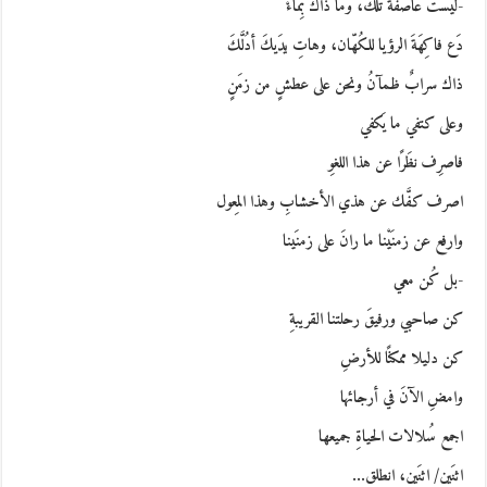
-ليست عاصفةً تلكَ، وما ذاكَ بِماءْ
دَع فاكِهَةَ الرؤيا للكُهّان، وهاتِ يدَيكَ أدُلَّكَ
ذاك سرابٌ ظمآنُ ونحن على عطشٍ من زمَنٍ
وعلى كتفي ما يَكفي
فاصرِف نظَرًا عن هذا اللغوِ
اصرف كفَّك عن هذي الأخشابِ وهذا المِعول
وارفع عن زمنَيْنا ما رانَ على زمنَينا
-بل كُن معي
كن صاحبي ورفيقَ رحلتنا القريبةِ
كن دليلا ممكنًا للأرضِ
وامضِ الآنَ في أرجائها
اجمع سُلالات الحياةِ جميعها
اثنَين/ اثنَين، انطلق…