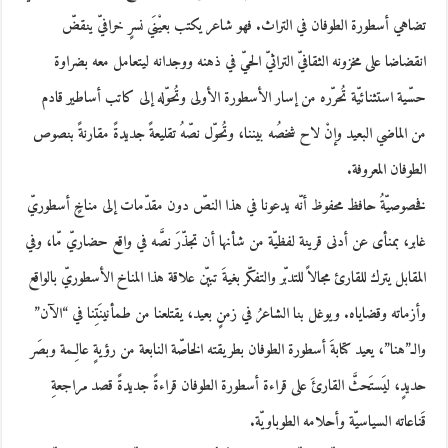
تضاهي أسطورة الطوفان في التراث. فهو شاعر يكتب بعيْنَي نسرٍ خرافيّ ينقضّ
انقضاضا على مخزونه الثقافيّ التراثيّ الحيّ في ذهنه ووجدانه ليتعامل معه بضراوة
حسّية استثنائيّة تُحرّره من إسار الأسطورة الأولى وتُحوّله إلى كاتب أساطير قادم
من الماضي البعيد وإنْ لاح شخصُه بيننا، وتُحوّل نصّهُ تقليعةً جديدةً مقارنةً بنصوص
الطوفان المعروفة.
فخصوصيّةُ حافظ محفوظ أنّه يدعونا في هذا النصّ دون مقدّمات إلى مناخٍ أسطوريّ
غابر، بمنأى عن أدنى قرينة لفظيّة من شأنها أن تجذّرَ نصَّه في واقع حضاريّ مّا، وفي
المقابل يترك للقارئ مجالاً للتدبّر والتفكّر بغيةَ تبيّن علاقة هذا المناخ الأسطوريّ بالواقع
وأزماته وقضاياه. ويوغل بنا الشاعرُ في زمنٍ بعيد، يقتلعنا من طمأنينَتِنا في “الآن”
والـ”هنا”، يعيد كتابةَ أسطورة الطوفان بطريقته الخاصّة النابعة من رؤيةٍ عالِـمة وبصَر
حديدٍ، ليَستَحثَّ القارئَ على قراءة أسطورة الطوفان قراءةً جديدةً قصد مراجعةِ
قَناعاته السياسيّة وأحلامه الطوباويّة.