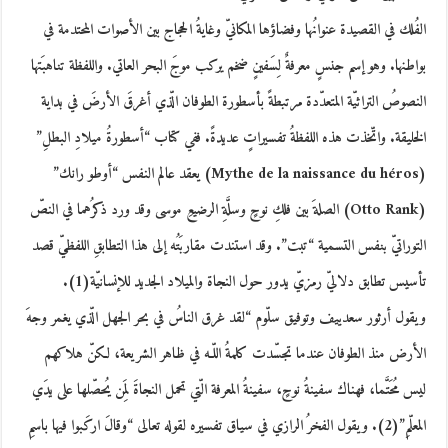
الفُلك في القصيدة عنوانُها وفضاؤها المكانيّ وغايةُ الحجاج بين الأصوات المحتدمة في
بواطنها. وهو إسم جنسٍ معرفةٌ لِسَفينٍ ضخم يركب موجَ البحر العاتي. واللفظة تناهبَتها
النصوصُ التراثيّة المتعدّدة مرتبطةً بأسطورة الطوفان الّذي أغرقَ الأرضَ في بداية
الخليقة. واتّخذت هذه اللفظةُ تفسيراتٍ عديدةً. ففي كتاب “أسطورةُ ميلادِ البطلِ”
(Mythe de la naissance du héros) يعقد عالم النفس “أوطو رانك”
(Otto Rank) الصلةَ بين فلكِ نوحٍ وسلَّةِ الرضيعِ موسى وقد ورد ذكرُهما في النصّ
التوراتيّ بنفس التسمية “تبت”. وقد استندت مقاربَتُه إلى هذا التطابقِ اللفظيّ قصد
تأسيس تطابق دلاليّ رمزيّ يدور حول النجاة والميلاد الجديد للإنسانيّة(1).
ويقول أرثور سعدييف وتوفيق سلّوم “لقد غرق الناسُ في بحر الجهل الّذي يغمر وجهَ
الأرض منذ الطوفان عندما تجسّدت كلمةُ اللّـه في ظاهر الشريعة، لكنّ هلاكهم
ليس مُحَتَّما، فهناك سفينةُ نوحٍ، سفينةُ المعرفة الّتي تحمل النجاةَ لِمَن يُحصّلها على يدَي
المعلّمِ”(2). ويقول الفخرُ الرازي في سياق تفسيره لقوله تعالى “وقالَ اركَبوا فيها باسمِ