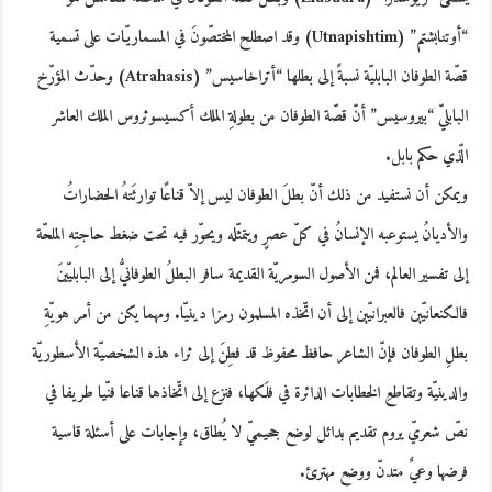
“أوتنابشتم” (Utnapishtim) وقد اصطلح المختصّونَ في المسماريّات على تسمية
قصّة الطوفان البابليّة نسبةً إلى بطلها “أتراخاسيس” (Atrahasis) وحدّث المؤرّخ
البابليّ “بيروسيس” أنّ قصّة الطوفان من بطولةِ الملك أكسيسوثروس الملك العاشر
الّذي حكم بابل.
ويمكن أن نستفيد من ذلك أنّ بطلَ الطوفان ليس إلاّ قناعًا توارثَتهُ الحضاراتُ
والأديانُ يستوعبه الإنسانُ في كلّ عصرٍ ويتمثّله ويحوّر فيه تحت ضغط حاجتِه الملحّة
إلى تفسير العالم، فمن الأصول السومريّة القديمة سافر البطلُ الطوفانيُّ إلى البابليّينَ
فالكنعانيّين فالعبرانيّين إلى أن اتّخذه المسلمون رمزا دينيّا. ومهما يكن من أمر هويّةِ
بطلِ الطوفان فإنّ الشاعر حافظ محفوظ قد فطِنَ إلى ثراء هذه الشخصيّة الأسطوريّة
والدينيّة وتقاطعِ الخطابات الدائرة في فلَكها، فنزع إلى اتّخاذها قناعا فنّيا طريفا في
نصّ شعريّ يروم تقديم بدائل لوضع جحيميّ لا يُطاق، وإجابات على أسئلة قاسية
فرضها وعيٌ متدنّ ووضع مهترئ.