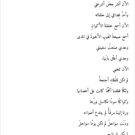
الآن أنشر بعضَ أشرعتي
وأمدّ مِجدافي إلى حلقاته
الآن أسمع خفقةَ الأكوانِ
أسمع صيحةَ الغَيبِ الأخيرةَ في المدى
وحدي صنعتُ سفينتي
وحدي أغلّق بابَها.
الآن نمضي
لم تكن للفُلكِ أجنحةٌ
ولكنّا قطفنا أنجُمًا كانت على أغصانِها
وكواكبًا سودًا تكاسل نورُها
ورنا إلينا مرفَأٌ لم يبتدع أضواءَه
ودَنَت سواحلُ لم تكن يومًا سواحلَ
لم نَكن في البحر