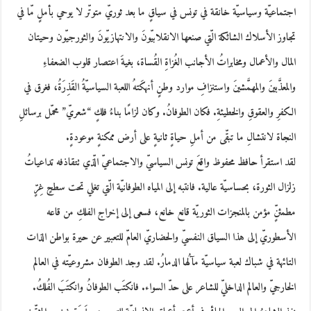
اجتماعيّة وسياسيّة خانقة في تونس في سياقٍ ما بعد ثوريّ متوتّر لا يوحي بأملٍ مّا في
تجاوز الأسلاك الشائكة الّتي صنعها الانقلابيّونَ والانتهازيّونَ والثورجيّون وحيتان
المال والأعمال ومخابراتُ الأجانب الغُزاةِ القُساة، بغيةَ اعتصار قلوب الضعفاءِ
والمعذَّبينَ والمهمَّشينَ واستنزافِ موارد وطنٍ أنهكَتهُ اللعبة السياسيّةُ القَذِرَةُ، فغرق في
الكفرِ والعقوقِ والخطيئةِ. فكان الطوفانُ. وكان لزامًا بناءُ فلكٍ “شعريّ” محمّل برسائلِ
النجاة لانتشالِ ما تبقّى من أملِ حياةٍ ثانيةٍ على أرض ممكنةٍ موعودةٍ.
لقد استقرأ حافظ محفوظ واقعَ تونس السياسيّ والاجتماعيّ الّذي تتقاذفه تداعياتُ
زلزال الثورة، بحساسيّة عالية. فانتبه إلى المياه الطوفانيّة الّتي تغلي تحت سطحٍ غِرٍّ
مطمئنٍّ مؤمن بالمنجزات الثوريّة قانع خانع، فسعى إلى إخراج الفلكِ من قاعه
الأسطوريّ إلى هذا السياق النفسيّ والحضاريّ العامّ للتعبير عن حيرة بواطن الذات
التائهة في شباك لعبة سياسيّة مآلُها الدمارُ. لقد وجد الطوفان مشروعيّته في العالم
الخارجيّ والعالم الداخليّ للشاعر على حدّ السواء. فانكتَب الطوفانُ وانكتَبَ الفُلكُ.