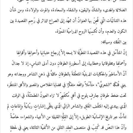
الضلالة والهدى، والشكّ واليقين، والشقاء والسعادة، والموت والولادة، ومن شأن
هذه الثنائيّات الّتي شُحِنَ بها العنوانُ أن تمهّد إلى الصراع الدائر في رَحِم القصيدة بين
الكون والعدم، وأن تُكسِبَها الروح الدراميّة المميّزة.
بين الفُلك وسياقه:
إنّ المتأمّل في هذه القصيدة المطوَّلَة لا يسعه إلاّ إرجاع عتباتِها وأحوالِها وأقوالِها
وأعمالِها ومخلوقاتها وخطابها، إلى أسطورةِ الطوفانِ دون أدنى التباسٍ. إذ لا جدالَ
أنّ الأساطيرَ والحكايات الدينيّة المتعلّقةَ بالطوفانِ ماثلةٌ في ذهنِ الشاعر ووجدانه وهو
يبني فُلكَه “الشعريَّ”، متأمّلاً واقعَه متفكّرا في قضايا الخلاص والمصير والأفق المنتظَر،
تحت ضغط طوفانٍ جارفٍ يلوح في أفقٍ مُكفَهِرٍّ لا تراه العيونُ المطمئنّةُ، في الوقت
الّذي يهتدي إليه المثقّف القَلِق والشاعر الرائي الّذي يتلقّى إشاراتٍ ربّانيّةً وإلماعاتٍ لم
تتأتَّ عبر تاريخ الإنسانيّة الطويل، إلاّ إلى القِلَّةِ القليلة من الأنبياء والشعراء، خاصّةً
وأنّ هذا النصّ قد كُتِبَ في منتصف العِقدِ الثاني من الألفيّة الثالثة، يعني في لحظةٍ