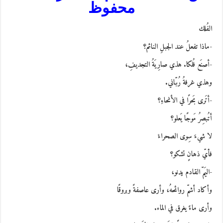
محفوظ
الفُلك
-ماذا تفعلُ عند الجبلِ النائم؟
-أصنَع فُلكا. هذي صارِيَةُ التجديفِ،
وهذي غرفةُ رُبّاني.
-أتَرى بَحرًا في الأنحاءِ؟
أتُبصِرُ مَوجًا يَعلو؟
لا شيءَ سِوى الصحراءْ
فأيّ ذهانٍ تشكو؟
-اليَمّ القادم يدنو،
وأكاد أشمّ روائحهُ، وأرى عاصفةً وبروقًا
وأرى ماءً يغرق في الماء.