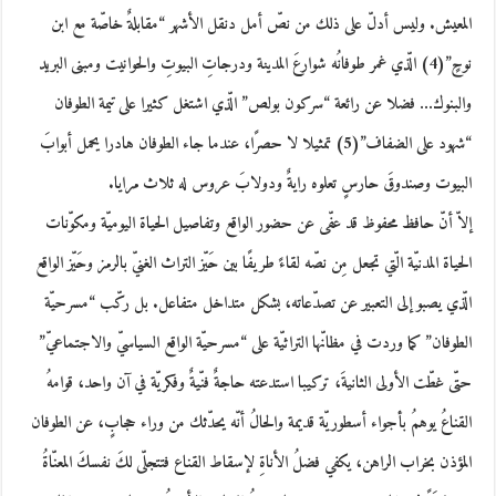
المعيش. وليس أدلّ على ذلك من نصّ أمل دنقل الأشهر “مقابلةٌ خاصّة مع ابن
نوحٍ”(4) الّذي غمر طوفانُه شوارعَ المدينة ودرجاتِ البيوتِ والحوانيت ومبنى البريد
والبنوك… فضلا عن رائعة “سركون بولص” الّذي اشتغل كثيرا على تيمة الطوفان
“شهود على الضفاف”(5) تمثيلا لا حصرًا، عندما جاء الطوفان هادرا يحمل أبوابَ
البيوت وصندوقَ حارسٍ تعلوه رايةٌ ودولابَ عروس له ثلاث مرايا.
إلاّ أنّ حافظ محفوظ قد عفّى عن حضور الواقع وتفاصيل الحياة اليوميّة ومكوّنات
الحياة المدنيّة الّتي تجعل مِن نصّه لقاءً طريفًا بين حَيّز التراث الغنيّ بالرمز وحَيّز الواقع
الّذي يصبو إلى التعبير عن تصدّعاته، بشكل متداخل متفاعل. بل ركّب “مسرحيّة
الطوفان” كما وردت في مظانّها التراثيّة على “مسرحيّة الواقع السياسيّ والاجتماعيّ”
حتّى غطّت الأولى الثانيةَ، تركيبا استدعته حاجةٌ فنّيةٌ وفكريّة في آن واحد، قوامهُ
القناعُ يوهمُ بأجواء أسطوريّة قديمة والحالُ أنّه يحدّثك من وراء حجابٍ، عن الطوفان
المؤذن بخراب الراهن، يكفي فضلُ الأناةِ لإسقاط القناع فتتجلّى لكَ نفسكَ المعنّاةُ