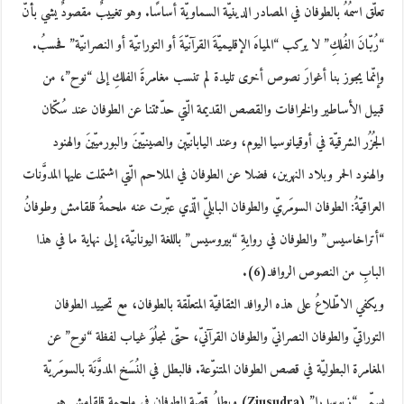
تعلّق اسمُهُ بالطوفان في المصادر الدينيّة السماويّة أساسًا. وهو تغييبٌ مقصودٌ يشي بأنّ
“رُبّانَ الفُلكِ” لا يركب “المياهَ الإقليميّةَ القرآنيّةَ أو التوراتيّة أو النصرانيّة” فحسبُ.
وإنّما يجوز بنا أغوارَ نصوص أخرى تليدة لم تنسب مغامرةَ الفلكِ إلى “نوح”، من
قبيل الأساطير والخرافات والقصص القديمة الّتي حدّثتنا عن الطوفان عند سُكّان
الجُزُر الشرقيّة في أوقيانوسيا اليوم، وعند اليابانيّين والصينيّينَ والبورميّينَ والهنود
والهنود الحمر وبلاد النهرين، فضلا عن الطوفان في الملاحم الّتي اشتملت عليها المدوَّنات
العراقيّةُ: الطوفان السومَريّ والطوفان البابليّ الّذي عبّرت عنه ملحمةُ قلقامش وطوفانُ
“أتراخاسيس” والطوفان في روايةِ “بيروسيس” باللغة اليونانيّة، إلى نهاية ما في هذا
البابِ من النصوص الروافد(6).
ويكفي الاطّلاعُ على هذه الروافد الثقافيّة المتعلّقة بالطوفان، مع تحييد الطوفان
التوراتيّ والطوفان النصرانيّ والطوفان القرآنيّ، حتّى نجلُوَ غياب لفظة “نوح” عن
المغامرة البطوليّة في قصص الطوفان المتنوّعة. فالبطل في النُسَخ المدوَّنَة بالسومَريّة
يسمّى “زيوسدرا” (Ziusudra) وبطلُ قصّة الطوفان في ملحمة قلقامش هو