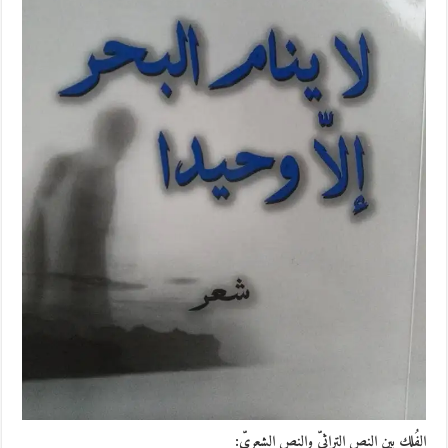
الفُلك بين النص التراثيّ والنص الشعريّ: