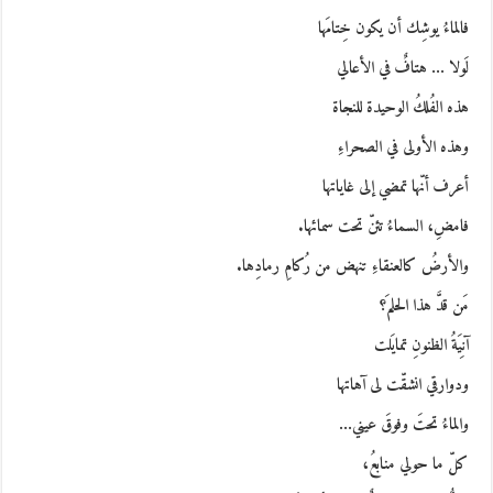
فالماءُ يوشِك أن يكون خِتامَها
لَولا … هتافٌ في الأعالي
هذه الفُلكُ الوحيدة للنجاة
وهذه الأولى في الصحراءِ
أعرف أنّها تمضي إلى غاياتها
فامضِ، السماءُ تئنّ تحت سمائها.
والأرضُ كالعنقاءِ تنهض من رُكامِ رمادِها.
مَن قدَّ هذا الحلمَ؟
آنِيَةُ الظنونِ تمايَلت
ودوارقي انشقّت لى آهاتها
والماءُ تحتَ وفوقَ عيني…
كلّ ما حولي منابعُ،