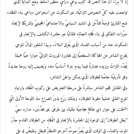
إذ لا مِراء أنّ هذا النصَّ قد كُتِب بوعيٍ دراميٍّ متطوّر أسقط وضْعَ البداية الّذي
تواضعت عليه كلّ النصوص التراثيّة، عبر السكوت عن استعراض دواعي بناء الفلك،
لمنح القارئ فرصةً للتأمّل في المشهد السياسيّ والاجتماعيّ الجحيميّ وتشريكه لإيجاد
مبرّرات التفكير في بناء فُلكِ النجاةِ، تلقائيّا عبر مغامرة الكشف والإبحار في
المسكوت عنه من أسباب الفساد الّذي يُغرق البلادَ. وبهذا الشغور الدالّ الموحي
يَخرج الشاعر عن المحاكاة السطحيّة إلى محاورة الموروث التراثيّ حوارا حيّا عميقا
يُجدّد التراثَ ويزيده نضارةً فيما يهدم جزءًا أساسيّا منه، ويضيف إليه روحا جديدةً
وفق تأويليّة خاصّة للطوفان الّذي يسكن بواطنَ الشاعر.
وفي المقابل هجم الشاعر مباشرةً على مرحلة التحريض على ركوبِ الفُلك وارتيادِ
الموج العالي خشيةَ عقوبة الطوفان، وبذلك زرَع بذورَ الصراع منذ اللوحة الأولى الّتي
اشتملت على حوار ذي طاقةٍ حجاجيّة عالية، بين طرفَين غير محدَّدَين، مداره سعيُ
“بطل الطوفان” إلى الدعوة إلى المغامرة بالإبحار في الفُلكِ من الطوفان القادم حذَرَ
الموت والفناء. في الوقت الّذي يُصرّ صوتٌ آخر هو انشطارٌ للبطل ونقيضٌ له على