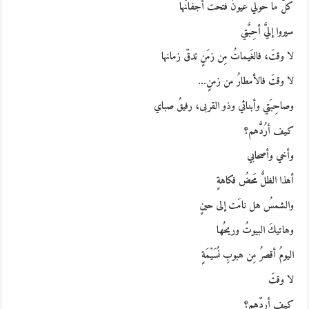
كلُّ ما حولي عيونٌ فتحت أجفانَها
سيروا إليَّ أحِبَّتي
لا وقتَ، فالغَيماتُ مِن زمَنٍ تدقّ زمانها
لا وقتَ فالأمطارُ من زمنٍ…
وصاحِبَتي وأبنائي وذو القربى، رفيقُ صباي
كيف أرُدُّهم؟
وأخي وأصحابي
أهذا الظلُّ مَحضُ فكاهةٍ
والشمسُ هل نامَت إلى حينٍ
وهاتيكَ البيوتُ وريحُها
اليومُ أقصرُ مِن هبوبِ نُسَيْمَةٍ
لا وقتَ
كيف أردّهم؟