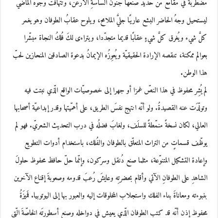
مضطربَةً في مقامع من حديد صنعها جنونُ الساسةِ الأرعنُ، وتتهافت وجوه الماضي
ليستحيل وجهُ الحاضر البشع عاريًا جليَّ الملامح، ويلوح عقابُ الطوفان وهو يغمر
كلَّ شيء ويُغرق كلَّ شيءٍ عقابًا قديما متجدّدا، ويتراءى لكَ فُلكُ النجاة مبشّرا
بعوالم ممكنة، تنقصه الإرادة الحقيقيّة ويُعوِزُه الإيمانُ بدعوة الصادقين المنحازين لحبّ
هذا الوطن.
لم يُشِر محفوظ في هذا النصّ غمزا أو جهرا إلى خصوصيّات الواقع الّذي نبتت فيه
وتولّدَت عنه القصيدةُ. ولو أنّه انتهج نفسَ الطريق، على أهمّيتها وقدر إبداعيّة أصحابها
العالي، لكان نسخةً منمّطةً للسلَف، ولغابَ فضلُه في درب التحديث الشعريّ. فهو لم
يوظّف قسماتٍ من التراث المتعلّق بالطوفان والفُلك، باستخدام أدوات التطويع
وإعادة التشكيل المتنوّعة، مثلما صنع دُنقل وسركون، وإنّما حلّ حافظ محفوظ حلولَ
الشاهدِ على الطوفانِ الآتي وأقام بحضرتِه وعايشَ رُعبَ قدومه وصعوبةَ إقناع الآخرين
بنبوءته ومعاناةَ بناء الفلك واستجلاب المخلوقات إليه والعبور بها إلى اليوتوبيا. فَميزَةُ
محفوظ إذن أنّه قد كتب الطوفان الّذي يعيش في دواخله وصنع أسطورتَه الخاصّةَ الّتي