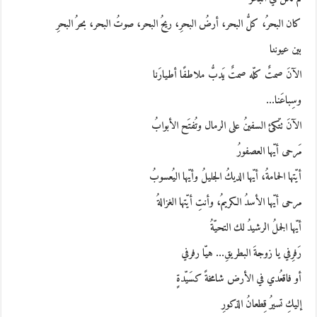
كان البحرُ، كلُّ البحر، أرضُ البحرِ، ريحُ البحر، صوتُ البحر، بحرُ البحرِ
بين عيوننا
الآنَ صمتٌ كلّه صمتٌ يَدبُّ ملاطفًا أطيارَنا
وسِباعَنا…
الآنَ تتّكئ السفينُ على الرمال وتُفتَح الأبوابُ
مَرحى أيّها العصفورُ
أيّتها الحمامةُ، أيّها الديكُ الجليلُ وأيّها اليُعسوبُ
مرحى أيّها الأسدُ الكريمُ، وأنتِ أيّتها الغزالةُ
أيّها الجملُ الرشيدُ لك التحيّةُ
رَفرِفي يا زوجةَ البطريقِ… هيّا رفرفي
أو فاقعُدي في الأرض شامخةً كسَيّدةٍ
إليكِ تسيرُ قِطعانُ الذكورِ