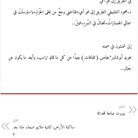
في الطّريق إلى قبرِ أمّي
د.محمود الشلبيفي الطريقِ إلى قبر أمي،تقاسمني وجعٌ من لظى الحُزنِ،واسترسلَتْ في
سمائي الخساراتُ،تختالُ في السّردِ،قبلَ…
إلى شمشون في صمته
تغريد أبوشاور*خاص ( ثقافات ) بعيدًا عن كل ما قاله ترامب، وأبعد ما يكون عن
جمال…
السابق
بيروت صانعة للحداثة
التالي
ساكنة الأرض: ثمانية ملايير نسمة.. ماذا بعد
؟