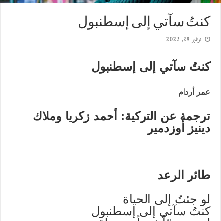
كنتُ سآتي إلى إسطنبول
نوفمبر 29, 2022
كنتُ سآتي إلى إسطنبول
عمر أردام
ترجمة عن التركية: أحمد زكريا وملاك
دينيز أوزدمير
طائر الرعد
لو جئتُ إلى الحياة
كنتُ سآتي إلى إسطنبول