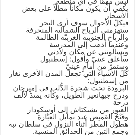
ليس مهمّاً في أي منطقة
يكفي أن يكون مكاناً مطلّاً على بعض
الأشجار
فبكلّ الأحوال سوف أرى البحر
ستهزمني الرياح الشمالية المنحرفة
والرياح الجنوبية الغربيّة الظالمة
وعندما أذهب إلى المدرسة
ويسألونني عن مكان ولادتي
سأغلق عينيّ وأقول: إسطنبول
وستمرّ من أمامِ عينيّ
كلّ الأشياء التي تجعل المدن الأخرى تغار
من إسطنبول:
البرودة تحت شجرة الدُّلب في إميرجان
ودرج جيهانغير الطويل، وكأنه يمتدّ لألف
درجة
العبور من بشيكتاش إلى أوسكودار
وفَتْحُ القميص عند تمايل العبَّارة
هطول المطر أثناء النزول في سلطان تبة
وجمع التين من الحدائق المنسية.