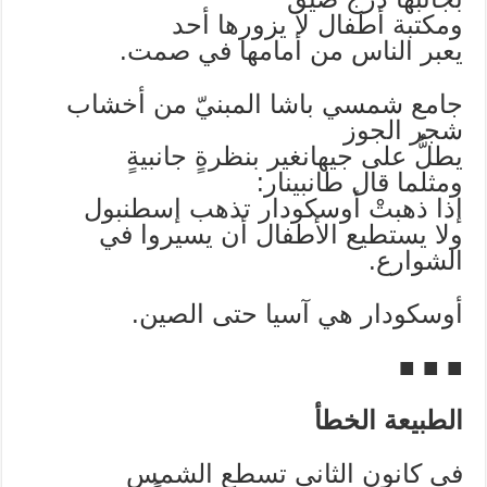
ومكتبة أطفال لا يزورها أحد
يعبر الناس من أمامها في صمت.
جامع شمسي باشا المبنيّ من أخشاب
شجر الجوز
يطلُّ على جيهانغير بنظرةٍ جانبيةٍ
ومثلما قال طانبينار:
إذا ذهبتْ أوسكودار تذهب إسطنبول
ولا يستطيع الأطفال أن يسيروا في
الشوارع.
أوسكودار هي آسيا حتى الصين.
■ ■ ■
الطبيعة الخطأ
في كانون الثاني تسطع الشمس