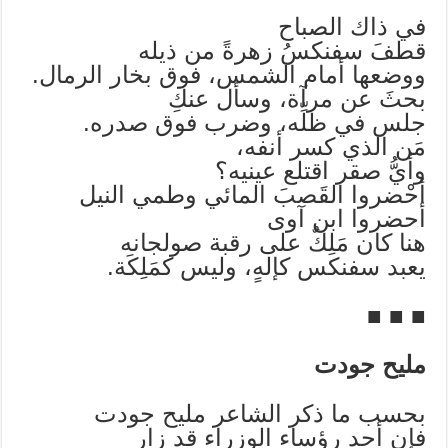
في ذاك الصباح
قطفَ سفنكسُ زهرةً من ذيله
ووضعها أمام الشمس، فوق بخار الرمال.
بحثَ عن مرآة، وسأل عنكِ
جلس في ظلِّه، وضرب فوق صدره.
مَن الذي كسر أنفه،
وأيُّ صقر اقتلع عينيه؟
أحْضروا القَصبَ المائي وطمي النيل
أحضروا ابن آوى
هنا كان مَلِكٌ على رقبة صولجانه
يعبد سفنكس كإلهٍ، وليس كمَلِكَة.
■ ■ ■
مليح جودت
بحسب ما ذكر الشاعر مليح جودت
فإن أحد رؤساء الوزراء قد زار