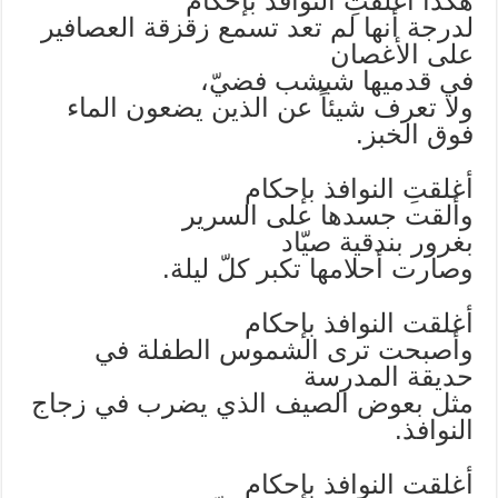
هكذا أغلقتِ النوافذَ بإحكام
لدرجة أنها لم تعد تسمع زقزقة العصافير
على الأغصان
في قدميها شبشب فضيّ،
ولا تعرف شيئاً عن الذين يضعون الماء
فوق الخبز.
أغلقتِ النوافذ بإحكام
وألقت جسدها على السرير
بغرور بندقية صيّاد
وصارت أحلامها تكبر كلّ ليلة.
أغلقت النوافذ بإحكام
وأصبحت ترى الشموس الطفلة في
حديقة المدرسة
مثل بعوض الصيف الذي يضرب في زجاج
النوافذ.
أغلقت النوافذ بإحكام