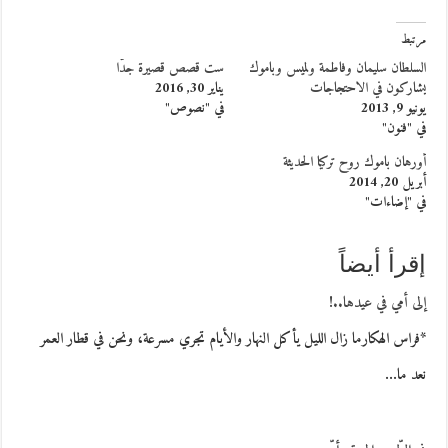
مرتبط
السلطان سليمان وفاطمة ولميس وباموك
ست قصص قصيرة جدًّا
يشاركون في الاحتجاجات
يناير 30, 2016
يونيو 9, 2013
في "نصوص"
في "فنون"
أورهان باموك روح تركيا الحديثة
أبريل 20, 2014
في "إضاءات"
إقرأ أيضاً
إلى أمي في عيدها..!
*فراس الهكارما زال الليل يأكل النهار والأيام تجري مسرعة، ونحن في قطار العمر
نعد ما…