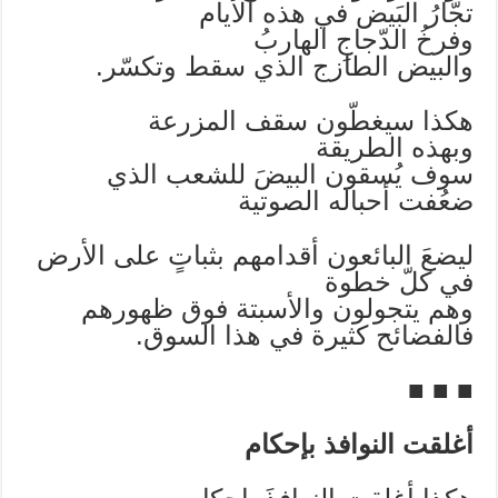
تجّارُ البَيض في هذه الأيام
وفرخُ الدّجاجِ الهاربُ
والبيض الطازج الذي سقط وتكسّر.
هكذا سيغطّون سقف المزرعة
وبهذه الطريقة
سوف يُسقون البيضَ للشعب الذي
ضعُفت أحباله الصوتية
ليضعَ البائعون أقدامهم بثباتٍ على الأرض
في كلّ خطوة
وهم يتجولون والأسبتة فوق ظهورهم
فالفضائح كثيرة في هذا السوق.
■ ■ ■
أغلقت النوافذ بإحكام