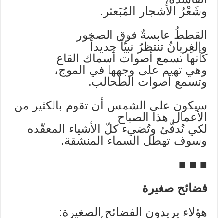
وشَعْرُ الأشجار المُبَعثر.
القططُ عابسةٌ فوق الصخور
والغِربانُ تنتظرُ نبيّاً جديداً
كأنها تسمع أصوات أسماك القاع
وهي تهيم على وجهها في الموج،
وتسمع أصوات الطحالب.
سيكون على الشمس أن تقوم بالكثير من
الأعمال هذا الصباح
لكي تُدفّئ وتُضيء كلّ الأشياء المعقّدة
وسوف تهطل السماء المنشقة.
■ ■ ■
فضائح صغيرة
هؤلاء يريدون الفضائح الصغيرة: