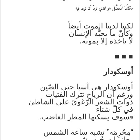
مكانُنا المُفضَّل هو الذي نودّ أن نولد فيه
لكننا لدينا الموت أيضاً
وكأنّ ما يحبُّه الإنسان
لا يأخذه إلا بموته.
■ ■ ■
أوسكودار
أوسكودار هي آسيا حتى الصّين
ورغم أن الرياح تترك الفتيات
ذوات الشعر الرّغويّ على الشاطئ
في كلّ شتاء
فسوف يسكنها المطر الغاضب.
“مِحْرِمَة” تشبه ساعة الشمس
بجانبها درجٌ ضيقٌ