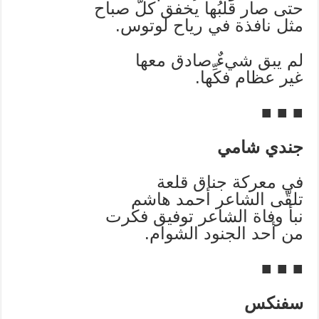
حتى صار قلبُها يخفق كلّ صباح
مثل نافذة في رياح لوتوس.
لم يبق شيءٌ صادق معها
غير عظام فكِّها.
■ ■ ■
جندي شامي
في معركة جناق قلعة
تلقّى الشاعر أحمد هاشم
نبأ وفاة الشاعر توفيق فكرت
من أحد الجنود الشوام.
■ ■ ■
سفنكس