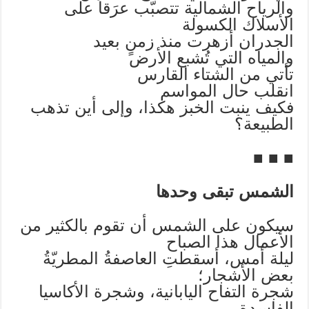
والرياح الشمالية تتصبّب عرَقاً على
الأسلاك الكسولة
الجدران أزهرت منذ زمنٍ بعيد
والمياه التي تُشبع الأرض
تأتي من الشتاء القارس
انقلب حال المواسم
فكيف ينبت الخبز هكذا، وإلى أين تذهب
الطبيعة؟
■ ■ ■
الشمس تبقى وحدها
سيكون على الشمس أن تقوم بالكثير من
الأعمال هذا الصباح
ليلة أمس، أسقطتِ العاصفةُ المطريّةُ
بعض الأشجار؛
شجرة التفاح اليابانية، وشجرة الأكاسيا
الفاسدة،