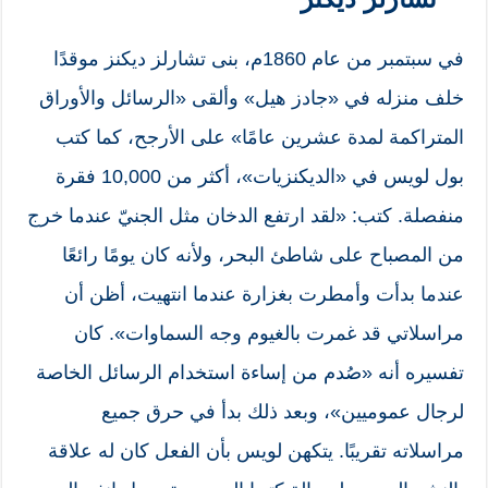
في سبتمبر من عام 1860م، بنى تشارلز ديكنز موقدًا
خلف منزله في «جادز هيل» وألقى «الرسائل والأوراق
المتراكمة لمدة عشرين عامًا» على الأرجح، كما كتب
بول لويس في «الديكنزيات»، أكثر من 10,000 فقرة
منفصلة. كتب: «لقد ارتفع الدخان مثل الجنيّ عندما خرج
من المصباح على شاطئ البحر، ولأنه كان يومًا رائعًا
عندما بدأت وأمطرت بغزارة عندما انتهيت، أظن أن
مراسلاتي قد غمرت بالغيوم وجه السماوات». كان
تفسيره أنه «صُدم من إساءة استخدام الرسائل الخاصة
لرجال عموميين»، وبعد ذلك بدأ في حرق جميع
مراسلاته تقريبًا. يتكهن لويس بأن الفعل كان له علاقة