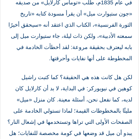
في عام 1835م، طلب «توماس كارلايل» من صديقه
«جون ستيوارت ميل» أن يقرأ مسودة كتابه «تاريخ
الثورة الفرنسية»، الكتاب الذي اعتقد أنه «سيحقق أخيرًا
سمعته الأدبية»، ولكن ذات ليلة، جاء ستيوارت ميل إلى
بابه ليعترف بحقيقة مروعة: لقد أخطأت الخادمة في
المخطوطة على أنها نفايات وأحرقتها.
لكن هل كانت هذه هي الحقيقة؟ كما كتبت راشيل
كوهين في نيويوركر: في البداية، لا بد أن كارلايل كان
لديه، كما نفعل نحن، أسئلة معينة. كان منزل «ميل»
مليئًا بالمخطوطات القيمة؛ لماذا تستولي الخادمة على
الصفحات الأولى التي تراها وتستخدمها في إشعال النار؟
يبدو أن ميل قد وضعها في كومة مخصصة للنفايات؛ هل