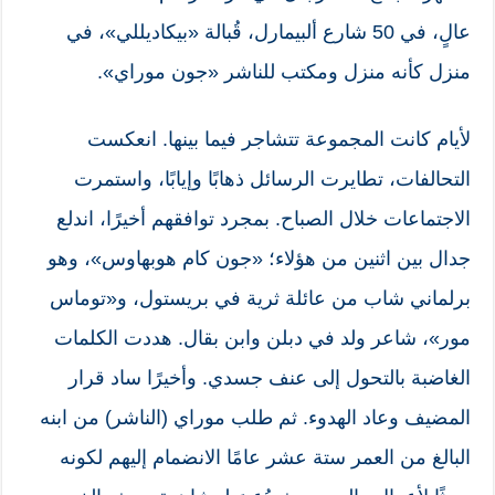
عالٍ، في 50 شارع ألبيمارل، قُبالة «بيكاديللي»، في
منزل كأنه منزل ومكتب للناشر «جون موراي».
لأيام كانت المجموعة تتشاجر فيما بينها. انعكست
التحالفات، تطايرت الرسائل ذهابًا وإيابًا، واستمرت
الاجتماعات خلال الصباح. بمجرد توافقهم أخيرًا، اندلع
جدال بين اثنين من هؤلاء؛ «جون كام هوبهاوس»، وهو
برلماني شاب من عائلة ثرية في بريستول، و«توماس
مور»، شاعر ولد في دبلن وابن بقال. هددت الكلمات
الغاضبة بالتحول إلى عنف جسدي. وأخيرًا ساد قرار
المضيف وعاد الهدوء. ثم طلب موراي (الناشر) من ابنه
البالغ من العمر ستة عشر عامًا الانضمام إليهم لكونه