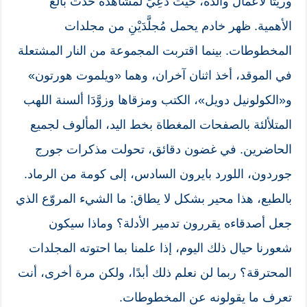
وريثًا لأعمال والده، حيث دُعِيَ لمشاهدة حدث بالغ
الأهمية. ظهر خادم يحمل مُجلَّدَيْنِ من مجلدات
المخطوطات. بينما اقتربت المجموعة من النار المشتعلة
في الموقد، أخذ اثنان آخران، وهما «ويلموت هورتون»
و«الكولونيل دويل»، الكتب ومزقاها وزوَّدَا ألسنة اللهب
المتلألئة بالصفحات المغطاة بخط اليد، المألوف لجميع
الحاضرين. في غضون دقائق، تحولت مذكرات جورج
جوردون، اللورد بايرون السادس، إلى كومة من الرماد.
بالطبع، هذا محير بشكل لا يطاق: ما الشيء المروّع الذي
جعل أصدقاءه يقررون تدمير الأدلة؟ وماذا سيكون
شعورنا حيال ذلك اليوم، إذا علمنا بما احتوته المجلدات
المحترقة؟ ربما لن نعلم ذلك أبدًا، ولكن مرة أخرى، أنت
تعرف ما يقولونه عن المخطوطات.