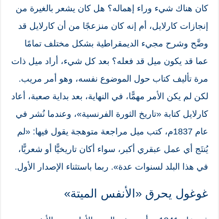
كان هناك شيء وراء إهماله؟ هل كان يشعر بالغيرة من
إنجازات كارلايل، أم إنه كان منزعجًا من أن كارلايل قد
وضَّح وشرح مجيء الديمقراطية بشكل مختلف تمامًا
عما قد يكون ميل قد فعله؟ بعد كل شيء، أراد ميل ذات
مرة تأليف كتاب حول الموضوع نفسه، وهو أمر مريب.
لكن لم يكن الأمر مهمًّا، في النهاية، بعد بداية صعبة، أعاد
كارلايل كتابة «تاريخ الثورة الفرنسية»، وعندما نُشر في
عام 1837م، كتب ميل مراجعة متوهجة يقول فيها: «لم
يُنتَج أي عمل عبقري أكبر، سواء أكان تاريخيًّا أو شعريًّا،
في هذا البلد لسنوات عدة». ربما باستثناء الإصدار الأول.
غوغول يحرق «الأنفس الميتة»