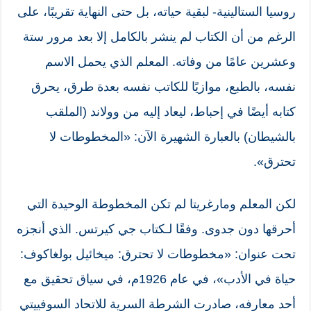
روسيا الستالينية- لبقية حياته، بل حتى النهاية تقريبًا، على
الرغم من أن الكتاب لم ينشر بالكامل إلا بعد مرور ستة
وعشرين عامًا من وفاته. المعلم الذي يحمل الاسم
نفسه، بالطبع، موازيًا للكاتب نفسه بعدة طرق، يحرق
كتابه أيضًا في إحباط، ليعاد إليه من وولاند (الملقب
بالشيطان) بالعبارة الشهيرة الآن: «المخطوطات لا
تحترق».
لكن المعلم ومارغريتا لم تكن المخطوطة الوحيدة التي
أحرقها دون جدوى. وفقًا لـكتاب جي كيرتس. الذي أنجزه
تحت عنوان: «مخطوطات لا تحترق: ميخائيل بولغاكوف:
حياة في الأدب»، في عام 1926م، في سياق تحقيق مع
أحد معارفه، صادرت الشرطة السرية للاتحاد السوفييتي