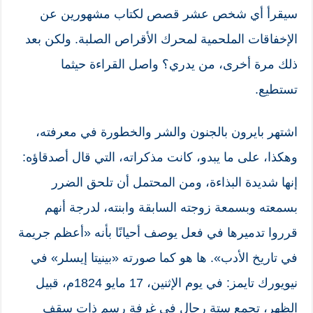
سيقرأ أي شخص عشر قصص لكتاب مشهورين عن
الإخفاقات الملحمية لمحرك الأقراص الصلبة. ولكن بعد
ذلك مرة أخرى، من يدري؟ واصل القراءة حيثما
تستطيع.
اشتهر بايرون بالجنون والشر والخطورة في معرفته،
وهكذا، على ما يبدو، كانت مذكراته، التي قال أصدقاؤه:
إنها شديدة البذاءة، ومن المحتمل أن تلحق الضرر
بسمعته وبسمعة زوجته السابقة وابنته، لدرجة أنهم
قرروا تدميرها في فعل يوصف أحيانًا بأنه «أعظم جريمة
في تاريخ الأدب». ها هو كما صورته «بينيتا إيسلر» في
نيويورك تايمز: في يوم الإثنين، 17 مايو 1824م، قبيل
الظهر، تجمع ستة رجال في غرفة رسم ذات سقف