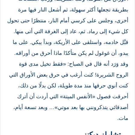
بطريقة تجعلها أكثر سهولة، ثم أشعل النار فيها مرة
أخرى، وجلس على كرسي أمام النار، منتظرًا حتى تحول
كل شيء إلى رماد. ثم، عاد إلى الغرفة التي أتى منها.
قبَّل خادمه، واستلقى على الأريكة، وبدأ يبكي. على ما
يبدو، أن غوغول لم يكن متأكدًا ماذا أحرق من أوراقه.
وقد وَرَد أنه قال في الصباح: «فقط تخيل مدى قوة
الروح الشريرة! كنت أرغب في حرق بعض الأوراق التي
كنت أنوي حرقها منذ مدة طويلة، لكن بدلًا من ذلك،
أحرقت فصول «الأنفس الميتة» التي أردت أن أترك
أصدقائي يتذكرونني بها بعد موتي»… وبعد تسعة أيام،
مات.
تشارلز ديكنز