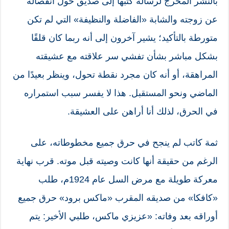
بالنشر المحرج لرسالة كتبها إلى صديق حول انفصاله
عن زوجته والشابة «الفاضلة والنظيفة» التي لم تكن
متورطة بالتأكيد؛ يشير آخرون إلى أنه ربما كان قلقًا
بشكل مباشر بشأن تفشي سر علاقته مع عشيقته
المراهقة، أو أنه كان مجرد نقطة تحول، وينظر بعيدًا من
الماضي ونحو المستقبل. هذا لا يفسر سبب استمراره
في الحرق، لذلك أنا أراهن على العشيقة.
ثمة كاتب لم ينجح في حرق جميع مخطوطاته، على
الرغم من حقيقة أنها كانت وصيته قبل موته. قرب نهاية
معركة طويلة مع مرض السل عام 1924م، طلب
«كافكا» من صديقه المقرب «ماكس برود» حرق جميع
أوراقه بعد وفاته: «عزيزي ماكس، طلبي الأخير: يتم