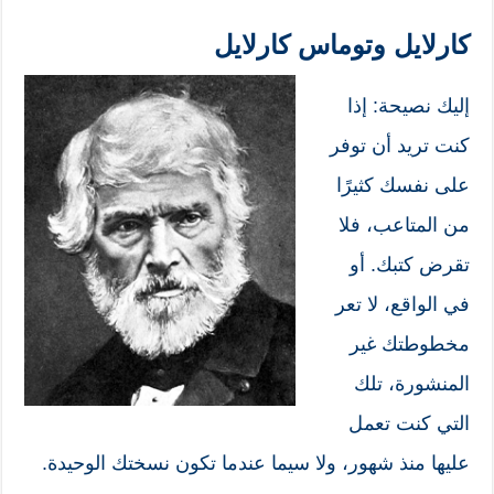
كارلايل وتوماس كارلايل
إليك نصيحة: إذا
كنت تريد أن توفر
على نفسك كثيرًا
من المتاعب، فلا
تقرض كتبك. أو
في الواقع، لا تعر
مخطوطتك غير
المنشورة، تلك
التي كنت تعمل
عليها منذ شهور، ولا سيما عندما تكون نسختك الوحيدة.