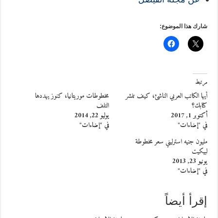
شارك هذا الموضوع:
مرتبط
أيها الكاتب العربي الناشئ، كيف تنشر
مخطوطات موريتانيا، كنوز يهددها
كتابك؟
التلف
أكتوبر 1, 2017
يوليو 22, 2014
في "إضاءات"
في "إضاءات"
مليون جنيه استرليني سعر مخطوطة
لبيكيت
يونيو 23, 2013
في "إضاءات"
إقرأ أيضاً