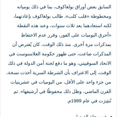
السابق بعض أوراق بولغاكوف، بما في ذلك يومياته
ومخطوطة «قلب كلب». طالب بولغاكوف بإعادتهما،
لكنه استعادهما بعد ثلاث سنوات، وعند هذه النقطة
«أحرق اليوميات على الفور، وقرر عدم الاحتفاظ
بمذكرات مرة أخرى. منذ ذلك الوقت، كان يُفترض أن
المذكرات ضاعت، حتى ظهور حكومة الغلاسنوست في
الاتحاد السوفييتي، وهو ما دفع لجنة أمن الدولة في ذلك
الوقت، إلى الاعتراف بأن الشرطة السرية أخذت نسخة،
من جزء واحد على الأقل، من اليوميات في عشرينيات
القرن الماضي، وظل ذلك محفوظًا في أرشيفها». ثم
نُشِرَت في عام 1989م.
عن مجلة الفيصل