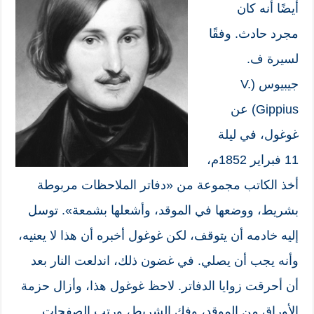
أيضًا أنه كان
مجرد حادث. وفقًا
لسيرة ف.
جيبيوس (V.
Gippius) عن
غوغول، في ليلة
11 فبراير 1852م،
أخذ الكاتب مجموعة من «دفاتر الملاحظات مربوطة
بشريط، ووضعها في الموقد، وأشعلها بشمعة». توسل
إليه خادمه أن يتوقف، لكن غوغول أخبره أن هذا لا يعنيه،
وأنه يجب أن يصلي. في غضون ذلك، اندلعت النار بعد
أن أحرقت زوايا الدفاتر. لاحظ غوغول هذا، وأزال حزمة
الأوراق من الموقد، وفك الشريط، ورتب الصفحات