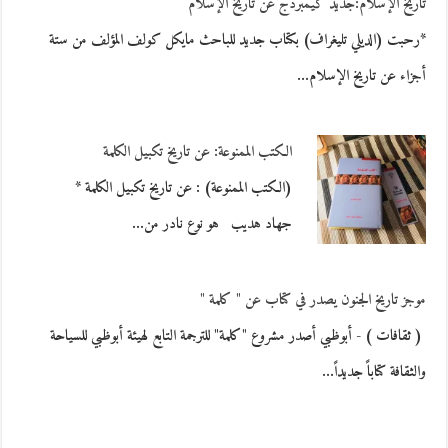
تاريخ الإسلام:جديد كيمبردج عن تاريخ الإسلام
*رحبت (الديلي تليغراف) بكتاب جديد للباحث مايكل كولف المؤلف من ستة
أجزاء عن تاريخ الإسلام…
الكتب الممنوعة: عن تاريخ تكبيل الكلمة
(الكتب الممنوعة) : عن تاريخ تكبيل الكلمة *
جهاد هديب هو نوع نادر من…
موجز تاريخ الجنون يصدر في كتاب عن " كلمة "
( ثقافات ) - أبوظبي أصدر مشروع "كلمة" للترجمة التابع لهيئة أبوظبي للسياحة
والثقافة كتاباً جديداً…