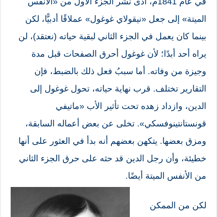
في عام 1841م، أدى نشر الجزء الأول من «الأنفس
الميتة» إلى جعل «نيقولاي غوغول» عملاقًا أدبيًّا، لكن
بينما كان يعمل في الجزء الثاني لبقية حياته (نعتقد)، لن
يراه أحد أبدًا؛ لأن غوغول أحرق الصفحات قبل مدة
وجيزة من وفاته. أما سببُ فعل ذلك بالضبط، فإن
التقارير تختلف. قرب نهاية حياته، تحول غوغول إلى
الدين، وازداد زهده تحت تأثير الأب «ماتيفي
قونستانتينوفسكي». تخلى عن بعض أعماله السابقة،
ومزق بعضها. يتكهن بعضهم أنه بدأ في العثور على أنها
خطيئة، وأن رجل الدين قد حثه على حرق الجزء الثاني
من الأنفس الميتة أيضًا.
لكن من الممكن