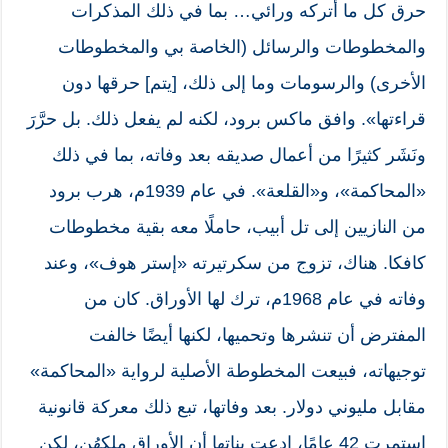
حرق كل ما أتركه ورائي… بما في ذلك المذكرات
والمخطوطات والرسائل (الخاصة بي والمخطوطات
الأخرى) والرسومات وما إلى ذلك، [يتم] حرقها دون
قراءتها». وافق ماكس برود، لكنه لم يفعل ذلك. بل حرَّرَ
ونَشَر كثيرًا من أعمال صديقه بعد وفاته، بما في ذلك
«المحاكمة»، و«القلعة». في عام 1939م، هرب برود
من النازيين إلى تل أبيب، حاملًا معه بقية مخطوطات
كافكا. هناك، تزوج من سكرتيرته «إستر هوف»، وعند
وفاته في عام 1968م، ترك لها الأوراق. كان من
المفترض أن تنشرها وتحميها، لكنها أيضًا خالفت
توجيهاته، فبيعت المخطوطة الأصلية لرواية «المحاكمة»
مقابل مليوني دولار. بعد وفاتها، تبع ذلك معركة قانونية
استمرت 42 عامًا، ادعت بناتها أن الأوراق ملكهُن، لكن