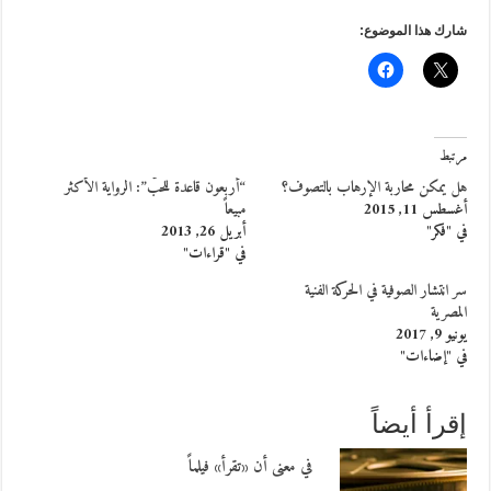
شارك هذا الموضوع:
مرتبط
هل يمكن محاربة الإرهاب بالتصوف؟
“أربعون قاعدة للحبّ”: الرواية الأكثر
أغسطس 11, 2015
مبيعاً
في "فكر"
أبريل 26, 2013
في "قراءات"
سر انتشار الصوفية في الحركة الفنية
المصرية
يونيو 9, 2017
في "إضاءات"
إقرأ أيضاً
في معنى أن «تقرأ» فيلماً