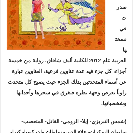
صدر
ت
في
نسخت
ها
العربية عام 2012 للكاتبة أليف شافاق. رواية من خمسة
أجزاء، كل جزء فيه عدة عناوين فرعية، العناوين عبارة
عن أسماء المتحدثين بذلك الجزء حيث يصبح كل متحدث
راوياً يعرض وجهة نظره فتغرق في سحرها وأحداثها
وشخصياتها.
(شمس التبريزي- إيلا- الرومي- القاتل- المتعصب-
سليمان السكران- علاء الدين- سلطان ولد- كيميا- كيرا-