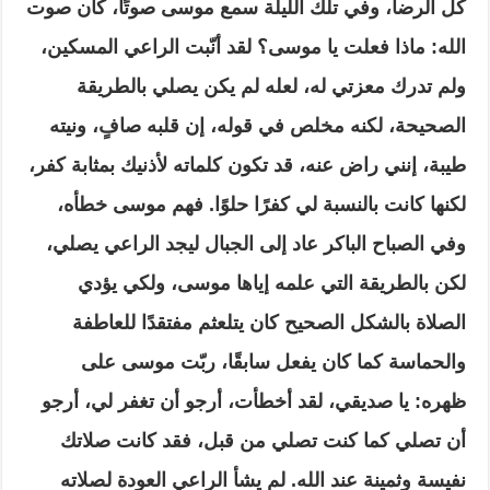
كل الرضا، وفي تلك الليلة سمع موسى صوتًا، كان صوت
الله: ماذا فعلت يا موسى؟ لقد أنّبت الراعي المسكين،
ولم تدرك معزتي له، لعله لم يكن يصلي بالطريقة
الصحيحة، لكنه مخلص في قوله، إن قلبه صافٍ، ونيته
طيبة، إنني راض عنه، قد تكون كلماته لأذنيك بمثابة كفر،
لكنها كانت بالنسبة لي كفرًا حلوًا. فهم موسى خطأه،
وفي الصباح الباكر عاد إلى الجبال ليجد الراعي يصلي،
لكن بالطريقة التي علمه إياها موسى، ولكي يؤدي
الصلاة بالشكل الصحيح كان يتلعثم مفتقدًا للعاطفة
والحماسة كما كان يفعل سابقًا، ربّت موسى على
ظهره: يا صديقي، لقد أخطأت، أرجو أن تغفر لي، أرجو
أن تصلي كما كنت تصلي من قبل، فقد كانت صلاتك
نفيسة وثمينة عند الله. لم يشأ الراعي العودة لصلاته