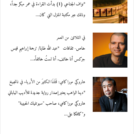
*نواف الجناحي (1) بدأت القراءة في عمر مبكر جداً،
وذلك عبر مكتبة المنزل التي كان…
في الثلاثين من العمر
خاص- ثقافات *عبد الله طايا/ ترجمة إبراهيم قيس
جركس أنا خائف. أنا لستُ خائفاً.…
هاروكي موراكامي: قَتَلنَا الكثيرَ من الأبرياء في نانجينغ
*دينا الواهب يعتبر إصدار رواية جديدة للأديب الياباني
هاروكي موراكامي، صاحب "سبوتنيك الحبيبة"
و"كافكا على…