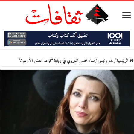
الرئيسية
/
خبر رئيسي
/
نساء شمس التبريزي في رواية “قواعد العشق الأربعون”