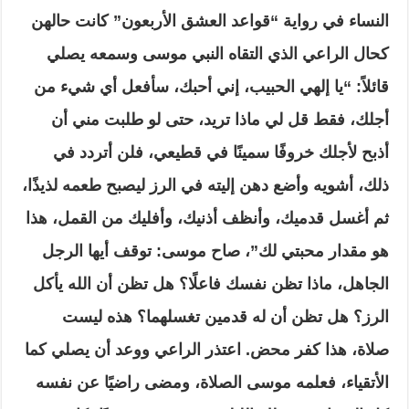
النساء في رواية “قواعد العشق الأربعون” كانت حالهن
كحال الراعي الذي التقاه النبي موسى وسمعه يصلي
قائلاً: “يا إلهي الحبيب، إني أحبك، سأفعل أي شيء من
أجلك، فقط قل لي ماذا تريد، حتى لو طلبت مني أن
أذبح لأجلك خروفًا سمينًا في قطيعي، فلن أتردد في
ذلك، أشويه وأضع دهن إليته في الرز ليصبح طعمه لذيذًا،
ثم أغسل قدميك، وأنظف أذنيك، وأفليك من القمل، هذا
هو مقدار محبتي لك”، صاح موسى: توقف أيها الرجل
الجاهل، ماذا تظن نفسك فاعلًا؟ هل تظن أن الله يأكل
الرز؟ هل تظن أن له قدمين تغسلهما؟ هذه ليست
صلاة، هذا كفر محض. اعتذر الراعي ووعد أن يصلي كما
الأتقياء، فعلمه موسى الصلاة، ومضى راضيًا عن نفسه