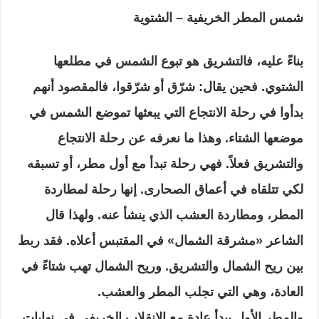
شمس المطر الخريفية – الشتوية
بناءً عليه، فالتشريق هو تبوع الشمس في مطلعها
الشتوي. فحين يقال: شرّق أو شرّقوا، فالمقصود أنهم
بدأوا في رحلة الانتجاع التي يبعثها تموضع الشمس في
موضعها الشتاء. وهذا ما نعرفه عن رحلة الانتجاع
والتشريق فعلاً. فهي رحلة تبدأ مع أول مطر، أو تسبقه
لكي تتلقاه في أعماق الصحارى. إنها رحلة لمطاردة
المطر، ومطاردة العشب الذي ينشأ عنه. ولهذا قال
الشاعر «مشرقة الشمال» في المقتبس أعلاه. فقد ربط
بين ريح الشمال والتشريق. وريح الشمال تهب شتاءً في
العادة، وهي التي تجلب المطر والعشب.
والمطر الأول يبدأ عادة مع الانقلاب الخريفي في نهايات