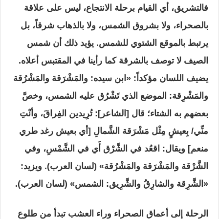
فالتشريق، أي القيام برحلة الانتجاع، ليس على علاقة
بالصحراء، ولا بشروق الشمس، ولا بالذهاب شرقاً، بل
يرتبط بالموقع الشتوي للشمس. يؤيد ذلك أن شمس
الصيف لا توصف بالشرقة كما رأينا في المقتبس أعلاه.
يضيف اللسان مؤكداً: «ابن سيده: والمَشْرَقة والمَشْرُقة
والمَشْرِقة: الموضع الذي تَشْرُق عليه الشمس، وخصَّ
بعضهم به الشتاء؛ قال [الشاعر]: تُرِيدين الفِراقَ، وأنْتِ
منِّي/ بِعيشٍ مِثْل مَشْرَقة الشَّمالِ [أي بعيش رغد طري
منعم] ويقال: اقعُد في الشَّرْق أَي في الشَّمْسِ، وفي
الشَّرْقة والمَشْرَقة والمَشْرُقة» (لسان العرب). ويزيد:
«الشَّرِقة والشارِقُ والشَّرِيق: الشمس» (لسان العرب).
الرحلة إلى أعماق الصحراء وراء العشب تبدأ من طلوع