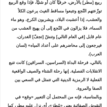
ربيع [مطر] بالأرض، خرفيّاً كان أو شتيّاً، فإذا وقع الربيع
توزّعتهم النّجع وتتبعوا مساقط الغيث يرعون الكلأ
والعشب، إذا أعشبت البلاد، ويشربون الكرع، وهو ماء
السماء، فلا يزالون في النّجع إلى أن يهيج العشب من
عام قابل [في العام التالي] وتنشّ [تجفّ] الغدران،
فيرجعون إلى محاضرهم على أعداد المياه» (لسان
العرب).
بالتالي، فرحلة البداة (السراسين، السراقين) كانت تتبع
الانقلابات الفصلية. إنها رحلة الشتاء والصيف الواقعية
الفعلية لا الرمزية الدينية التي تتمثل في السعي بين
الصفا والمروة.
وبالمناسبة، فإنه من المحتمل أن التعبير «وقع» في
النقوش الصفائية يعني «مُطِرَ»، أي نزل عليه مطر، كما