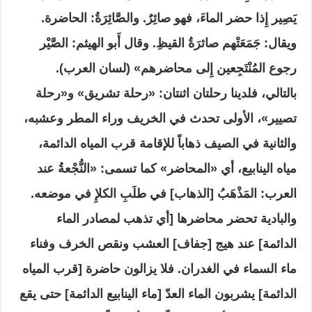
يَصِير إِذا حضر الماءَ، فهو صائِرٌ. والصَّائِرَةُ: الحاضرة.
ويقال: جَمَعَتْهم صائرَةُ القيظِ. وقال أَبو الهيثم: الصَّيْر
رجوع المُنْتَجِعين إِلى محاضرهم» (لسان العرب).
بالتالي، فلدينا رحلتان اثنتان: «رحلة تشريق» و«رحلة
تصيير»، الأولى تحدث في الخريف وراء المطر وعشبه،
والثانية في الصيف ذهاباً للإقامة قرب المياه الدائمة،
مياه الينابيع، أي «المحاضر» كما تسمى: «النُّجْعةُ عند
العرب: المَذْهَبُ [الذهاب] في طلَبِ الكلإِ في موضعه.
والبادية تحضر محاضرها [أي تذهب لمصادر الماء
الدائمة] عند هيج [جفاف] العشب ونقص الخرف وفناء
ماء السماء في الغدران. فلا يزالون حاضرة [قرب المياه
الدائمة] يشربون الماء العدّ [ماء الينابيع الدائمة] حتى يقع