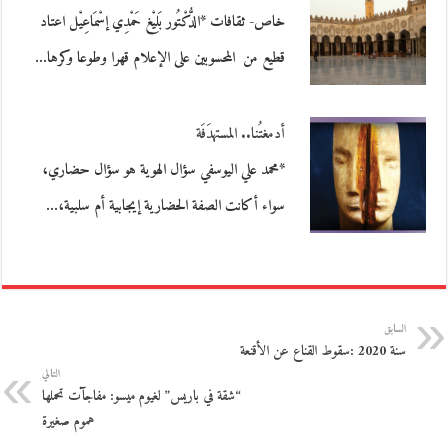
خاص- ثقافات *الدُّكْتُور بَلِيْغ حَمْدِي إسْمَاعِيْل اعتاد
قطيع من المحسوبين على الإعلام قهرا وطوعا وكرها…
أدمغتُنا.. المستهدَفَة
*محمد علي اليوسفي سؤال الهوية هو سؤال حضاري،
سواء أكانت الصفة الحضارية إيجابية أم سلبية،…
السابق
سنة 2020 :سقوط القناع عن الأقنعة
التالي
“شقة في باريس” لغيوم ميسو: مفاجآت تحملها
هموم صغيرة