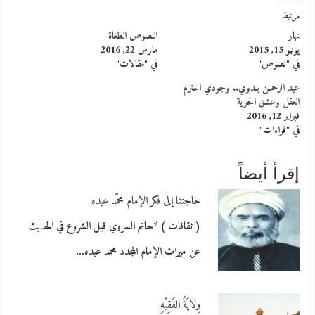
مرتبط
نهار
النصوص الطغاة
يونيو 15, 2015
مارس 22, 2016
في "نصوص"
في "مقالات"
عبد الرحمـن بـدوي.. وجودي احترم
العقل وعشق الحرية
فبراير 12, 2016
في "قراءات"
إقرأ أيضاً
حاجتنا إلى فكر الإمام محمّد عبده
( ثقافات ) *حاتم السروي قبل الشروع في الحديث
عن ميراث الإمام المجدد محمد عبده…
وِلايَةُ الفَقِيْهِ