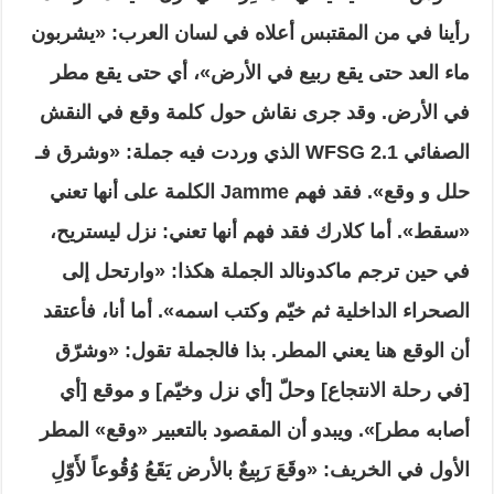
رأينا في من المقتبس أعلاه في لسان العرب: «يشربون
ماء العد حتى يقع ربيع في الأرض»، أي حتى يقع مطر
في الأرض. وقد جرى نقاش حول كلمة وقع في النقش
الصفائي WFSG 2.1 الذي وردت فيه جملة: «وشرق فـ
حلل و وقع». فقد فهم Jamme الكلمة على أنها تعني
«سقط». أما كلارك فقد فهم أنها تعني: نزل ليستريح،
في حين ترجم ماكدونالد الجملة هكذا: «وارتحل إلى
الصحراء الداخلية ثم خيّم وكتب اسمه». أما أنا، فأعتقد
أن الوقع هنا يعني المطر. بذا فالجملة تقول: «وشرّق
[في رحلة الانتجاع] وحلّ [أي نزل وخيّم] و موقع [أي
أصابه مطر]». ويبدو أن المقصود بالتعبير «وقع» المطر
الأول في الخريف: «وقَعَ رَبِيعٌ بالأرض يَقَعُ وُقُوعاً لأَوّلِ