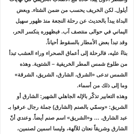
أيلول. لكن الخريف يحسب من ضمن الشتاء. وبعض
البداة يبدأ بالحديث عن رحلة النجعة منذ ظهور سهيل
اليماني في حوالى منتصف آب. فبظهوره ينكسر الحر،
وقد تبدأ بعض الأمطار بالسقوط أحياناً.
بناءً عليه، فالرحلة إلى أعماق الصحراء وراء العشب تبدأ
من طلوع شمس المطر الخريفية – الشتوية. وهذه
الشمس تدعى «الشرق، الشارق، الشريق، الشرقة»
وما إلى ذلك من أسماء.
وهذه التعابير تذكّر بالإله الجاهلي الشهير: الشارق أو
الشريق: «وسمّي بالصنم (الشارق) جملة رجال عرفوا بـ
عبد الشارق. … و«الشريق» اسم صنم أيضاً. وعندي أنّ
الشارق وشريقاً نعتان للآلهة، وليسا اسمين لصنمين،