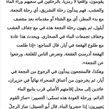
يقومون، واقعياً لا رمزياً، بالرحلتين في سعيهم وراء الماء
والعشب. فهم يبدأون رحلة التشريق، أي رحلة النجعة،
مع بدء المطر، أي مع الشتاء أو مقدماته بعد منتصف
أيلول، ثم ينهون رحلة النجعة هذه في مع جفاف العشب
وخفاف تجمعات الماء في الصحارى. ويحدث هذا عادة
مع طلوع الهقعة في أيار. قال الساجع: «إذا طلعت
الهقعة أدرستِ الفقعة، وتعرض الناس للقلعة، ورجعوا
عن النجعة».
وهكذا، فالمنتجعون يبدأون في الرجوع من النجعة في
أيار، ثم يخرجون من أعماق الصحراء نهائياً في حزيران،
عائدين إلى محل إقامتهم الأصلي قرب ينابيع الماء
الدائم. ورحلة العودة هذه تسمّى: التصيير: «صارَ القوم
يَصِيرون: إِذا حضروا الماء. قال أَبو العميثل: صارَ الرجلُ