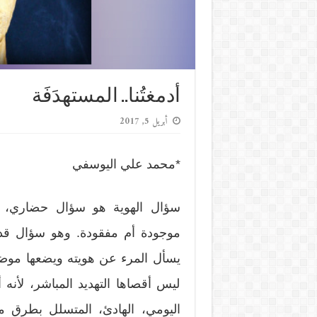
أدمغتُنا.. المستهدَفَة
أبريل 5, 2017
*محمد علي اليوسفي
سؤال الهوية هو سؤال حضاري، سو
موجودة أم مفقودة. وهو سؤال قد يط
يسأل المرء عن هويته ويضعها موضع 
ليس أقصاها التهديد المباشر، لأنه
اليومي، الهادئ، المتسلل بطرق مل