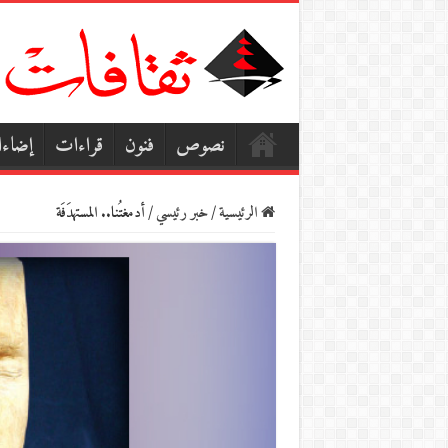
نصوص
فنون
قراءات
إضاء
الرئيسية
/
خبر رئيسي
/
أدمغتُنا.. المستهدَفَة