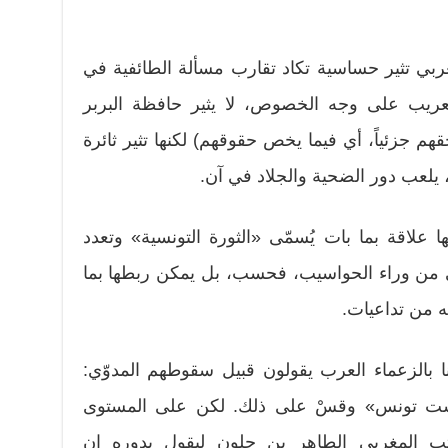
ربي تثير حساسية تكاد تقارب مسألة الطائفية في
عريب على وجه الخصوص، لا يثير حافظة البربر
م جزئياً، أي فيما يخص حقوقهم) لكنها تثير ثائرة
ً، يلعب دور الضحية والجلاد في آن.
علاقة بما بات يُسمّى «الثورة التونسية» وتعدد
ى من وراء الحواسيب، فحسب، بل يمكن ربطها بما
ه من تداعيات.
 بالزعماء العرب يقولون قبيل سقوطهم المدوّي:
ست تونس» وقسْ على ذلك. لكن على المستوى
اتب المغربي الطاهر بن جلون ليقول بدوره إن