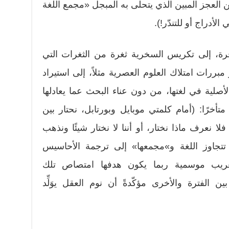
لعجز المبين الذي يتحلى به المبجل «مجمع اللغة
أدراج أو للتندّر!).
ة، إلى تكريس السخرية ثغرة من الثغرات التي
 مبررات امتلاك العلوم العصرية مثلاً، إلى استيراد
لأصلية في لغتها، من دون عناء البحث عما يعادلها
تأخرًا: (أمام كلمتي موبايل وبورتابل، نحتار بين
نعرف ماذا نختار، أو أننا لا نختار شيئًا ونذهب
ة تتجاوز اللغة و»مجمعها» إلى ترجمة الأحاسيس
عريب موسمية ربما يكون هدفها امتصاص تلك
 الفترة والأخرى مؤكّدةً أن نوم العقل يوَلِّد