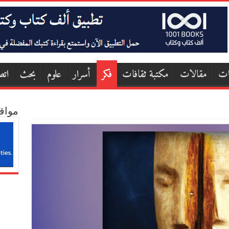
ات
مقالات
مكتبة ثقافات
فكر
أسرار
علوم
بحث
اتص
مواق