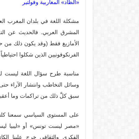
«الظاد» المغاربية وفولتير
مشكلة اللغة في بلدان المغرب الع
المشرق العربي. فالحديث عن الت
الأمازيغ فقط (وقد يكون ذلك من حقه
الفرنكوفونيين الذين شكلوا احتياطيا
مناسبة طرح سؤال اللغة ليست لها 
وسائل التخاطب وانتشار الآراء حت
سبق كلَّ ذلك من تراكمات وما أعقب
على المستوى السياسي سمعنا كلنا
«مصر ليست تونس» أو «ليبيا لي
الفكري والثقافي خرج علينا الك