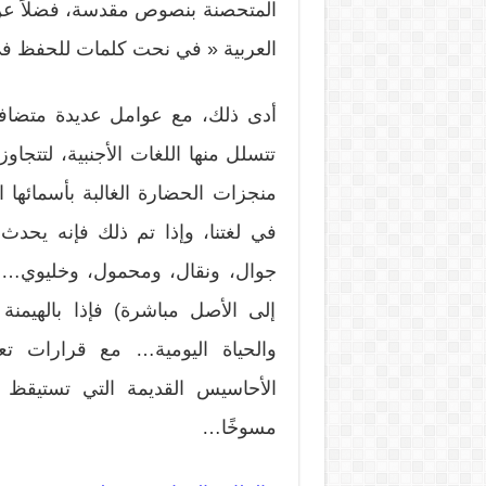
المتحصنة بنصوص مقدسة، فضلاً عن ا
العربية « في نحت كلمات للحفظ في ال
أدى ذلك، مع عوامل عديدة متضافر
تتسلل منها اللغات الأجنبية، لتتجاوز
منجزات الحضارة الغالبة بأسمائها ا
في لغتنا، وإذا تم ذلك فإنه يحدث م
جوال، ونقال، ومحمول، وخليوي… فلا 
إلى الأصل مباشرة) فإذا بالهيمن
والحياة اليومية… مع قرارات ت
الأحاسيس القديمة التي تستيقظ بين
مسوخًا…