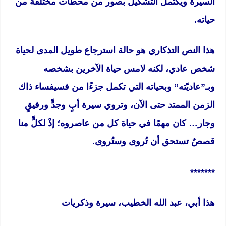
السيرة ويكتمل التشكيل بصور من محطات مختلفة من
حياته.
هذا النص التذكاري هو حالة استرجاع طويل المدى لحياة
شخص عادي، لكنه لامس حياة الآخرين بشخصه
وبـ”عاديّته” وبحياته التي تكمل جزءًا من فسيفساء ذاك
الزمن الممتد حتى الآن، وتروي سيرة أبٍ وجدٍّ ورفيقٍ
وجار… كان مهمًا في حياة كل من عاصروه؛ إذْ لكلٍّ منا
قصصٌ تستحق أن تُروى وستُروى.
*******
هذا أبي، عبد الله الخطيب، سيرة وذكريات