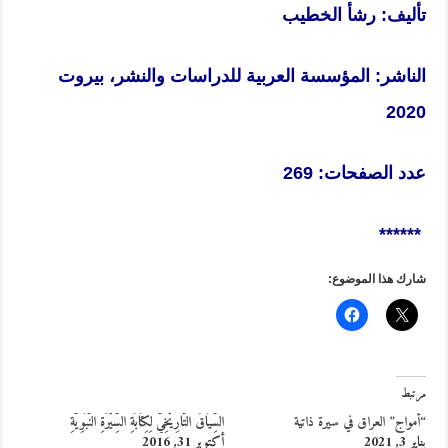
تأليف: رشأ الخطيب
الناشر: المؤسسة العربية للدراسات والنشر، بيروت
2020
عدد الصفحات: 269
******
شارك هذا الموضوع:
مرتبط
“أمواج” العراق في سيرة ذاتية
السِّيَاقُ التَّارِيْخِيُّ لِكِتَابَةِ السِّيْرَةِ النَّبَوِيَّةِ
يناير 3, 2021
أكتوبر 31, 2016