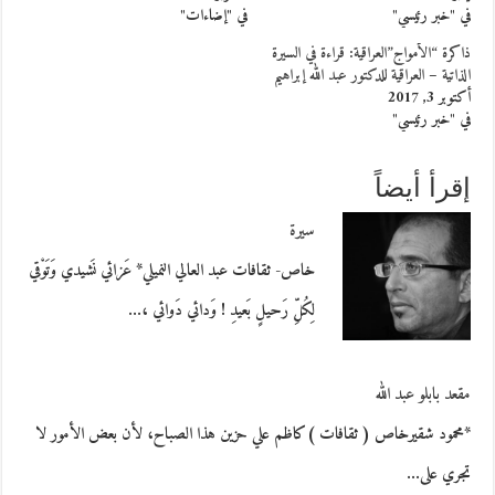
في "خبر رئيسي"
في "إضاءات"
ذاكرة “الأمواج”العراقية: قراءة في السيرة
الذاتية – العراقية للدكتور عبد الله إبراهيم
أكتوبر 3, 2017
في "خبر رئيسي"
إقرأ أيضاً
سيرة
خاص- ثقافات عبد العالي النميلي* عَزائي نَشيدي وَتَوْقي
لِكُلِّ رَحيلٍ بَعيدِ ! وَدائي دَوائي ،…
مقعد بابلو عبد الله
*محمود شقيرخاص ( ثقافات )كاظم علي حزين هذا الصباح، لأن بعض الأمور لا
تجري على…