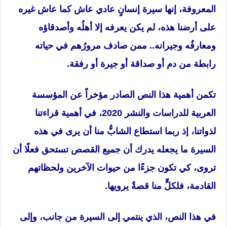
المعروفة، إنها سيرة إنسانٍ عادي عاش كما عاش غيره
على أرضنا هذه، لم يكن يعرفه إلا أهلُه وأصدقاؤه
ومعارفُه وجيرانه.. ممن صادف مرورُهم في حياته
رابطة من دم أو صداقة أو جيرة أو رفقة.
تكمن أهمية هذا النص الصادر مؤخراً عن المؤسسة
العربية للدراسات والنشر 2020، في أهمية قراءتنا
لذواتنا، إذ ربما استطاع الشابُّ منا أن يرى في هذه
السيرة ما يجعله يدرك أن جميع القصص تستحق فعلًا أن
تروى، كي تكون جزءًا من حيوات الآخرين ولحظاتهم
القادمة، فلكلٍّ منا قصةٌ يرويها.
في هذا النص، الذي ينتمي إلى السيرة من جانب، وإلى