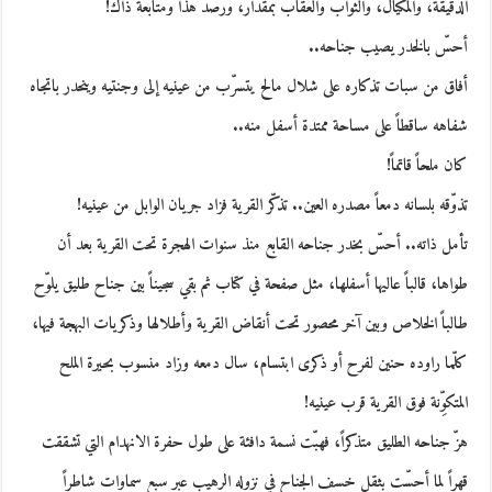
الدقيقة، والمكيال، والثواب والعقاب بمقدار، ورصد هذا ومتابعة ذاك!
أحسّ بالخدر يصيب جناحه..
أفاق من سبات تذكاره على شلال مالح يتسرّب من عينيه إلى وجنتيه وينحدر باتجاه
شفاهه ساقطاً على مساحة ممتدة أسفل منه..
كان ملحاً قاتماً!
تذوّقه بلسانه دمعاً مصدره العين.. تذكّر القرية فزاد جريان الوابل من عينيه!
تأمل ذاته.. أحسّ بخدر جناحه القابع منذ سنوات الهجرة تحت القرية بعد أن
طواها، قالباً عاليها أسفلها، مثل صفحة في كتاب ثم بقي سجيناً بين جناح طليق يلوّح
طالباً الخلاص وبين آخر محصور تحت أنقاض القرية وأطلالها وذكريات البهجة فيها،
كلّما راوده حنين لفرح أو ذكرى ابتسام، سال دمعه وزاد منسوب بحيرة الملح
المتكوِّنة فوق القرية قرب عينيه!
هزّ جناحه الطليق متذكراً، فهبّت نسمة دافئة على طول حفرة الانهدام التي تشققت
قهراً لما أحسّت بثقل خسف الجناح في نزوله الرهيب عبر سبع سماوات شاطراً