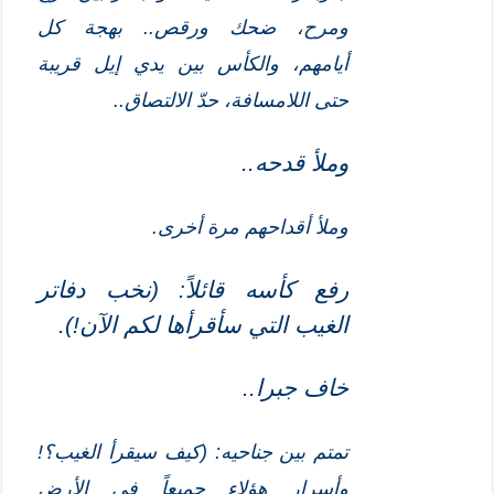
ومرح، ضحك ورقص.. بهجة كل
أيامهم، والكأس بين يدي إيل قريبة
حتى اللامسافة، حدّ الالتصاق..
وملأ قدحه..
وملأ أقداحهم مرة أخرى.
رفع كأسه قائلاً: (نخب دفاتر
الغيب التي سأقرأها لكم الآن!)
.
خاف جبرا..
تمتم بين جناحيه: (كيف سيقرأ الغيب؟!
وأسرار هؤلاء جميعاً في الأرض