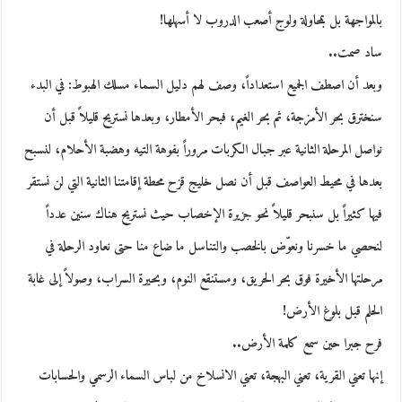
بالمواجهة بل بمحاولة ولوج أصعب الدروب لا أسهلها!
ساد صمت..
وبعد أن اصطف الجميع استعداداً، وصف لهم دليل السماء مسلك الهبوط: في البدء
سنخترق بحر الأمزجة، ثم بحر الغيم، فبحر الأمطار، وبعدها نستريح قليلاً قبل أن
نواصل المرحلة الثانية عبر جبال الكربات مروراً بفوهة التيه وهضبة الأحلام، لنسبح
بعدها في محيط العواصف قبل أن نصل خليج قزح محطة إقامتنا الثانية التي لن نستقر
فيها كثيراً بل سنبحر قليلاً نحو جزيرة الإخصاب حيث نستريح هناك سنين عدداً
لنحصي ما خسرنا ونعوّض بالخصب والتناسل ما ضاع منا حتى نعاود الرحلة في
مرحلتها الأخيرة فوق بحر الحريق، ومستنقع النوم، وبحيرة السراب، وصولاً إلى غابة
الحلم قبل بلوغ الأرض!
فرح جبرا حين سمع كلمة الأرض..
إنها تعني القرية، تعني البهجة، تعني الانسلاخ من لباس السماء الرسمي والحسابات