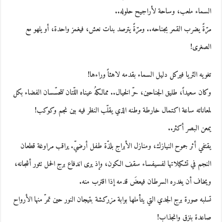
السماء ملعب، وساحة لأراجيح حلوله..
مرّةً يضرب القمر بجناحه.. ومرّةً يترصد بنات نعش، فيغمز واحدة، أو يلهو مع
الصغرى!
تغويه الثريا فيركل دليل السماء بقدمه لاهثاً وراءها!
وكان سعيداً، طليق الجناحين، حرّ الخيال.. ممالكهُ عيناه اللّتان تتحسّسان الفضاء بكل
لمعاناته ساعة اكتمال خارطة وطنه الذي يقلّب النظر فيه بين نجم وكوكب!
يمعن البصر أكثر..
يقتفي أثر جموح النيازك، ومنازل الأبراج بلذّة طفل أرضيّ. يراقب مراوغة قطعان
النجم في تشكيلاتها لفسيفساء سقف الكون، وإذ يرى اندفاع برج الحمل تثور أشجانه،
ويخاف أن يغدره السرطان فيعضَ قدمه إذا اقترب منه.
تسلبه صورة برج الجدي التي يتأملها بوابة مزركشة بتيجان النور حين تمرّ منها الأرواح
صاعدة بنزق وانجذاب!