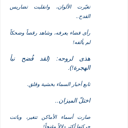
تغيّرت الألوان، وانقلبت تضاريس
القدح..
رأى فضاء يعرفه، وشاهد رقصاً وضحكاً
لم يألفه!
هذى لروحه: (لقد فُضح نبأ
الهجرة!)
.
تابع أخبار السماء بخشية وقلق.
اختلّ الميزان..
صارت أسماء الأماكن تتغير، وباتت
حركتها أكثر دلالاً وغنجاً!