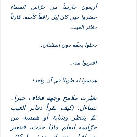
أربعون حارساً من حرّاس السماء
حضروا حين كان إيل رافعاً كأسه، قارئاً
دفاتر الغيب.
دخلوا بخفّة دون استئذان..
اقتربوا منه..
همسوا له طويلاً في آن واحد!
تغيّرت ملامح وجهه فخاف جبرا..
تساءل: (كيف يقرأ دفاتر الغيب
ثمّ ينتظر وشاية أو همسة من
حرّاسه ليعلم ماذا حدث، فتتغير