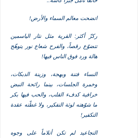
خائفاً تأمل جبرا كأسه..
اتضحت معالم السماء والأرض!
ركزّ أكثر: القرية مثل نثار الياسمين
تتضوّع رقصاً، والفرح شعاع نور يتوهّج
هالة ورد فوق الناس فيها!
النساء فتنة وبهجة، وزينة الدبكات،
وخمرة الجلسات، بينما رائحة النبض
خرافية كدفء القلب، والحب فيها بكر
ما شوّهته لوثة التفكير، ولا غطّته عقدة
التكفير!
التجاعيد لم تكن أتلاماً على وجوه