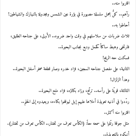
اقتربوا منه..
رآهم.. كلٌّ يحمل سلسلة مصهورة في بؤرة عين الشمس ومجدولة بالنيازك والشياطين!
أحاطوا به..
ثلاث ضربات من سلاسلهم في وقت واحد ضربوه.. الأولى، على جناحه الطليق،
فارتخى وهبط ساكناً كحمل وديع بجانب البحيرة..
فسكنت معه الريح!
الثانية، على مفصل جناحه السجين، فزاد خدره وصار قطعة صخر أسفل البحيرة..
وهدأ الزلزال!
الثالثة، قويّة على رأسه.. ترنّح، وزاد بكاؤه، فزاد ملح البحيرة..
ردّدوا في أذنيه تعويذة أملاها عليهم إيل ليوقفوا بكاءه، ويعيدوه إلى الحلم..
اقتربوا منه أكثر..
مثل جوقة رتّلوا على سمعه معاً: (الكأس تعرف من تختار.. الكأس تعرف من تختار).
أنهكوه بالتعويذة..