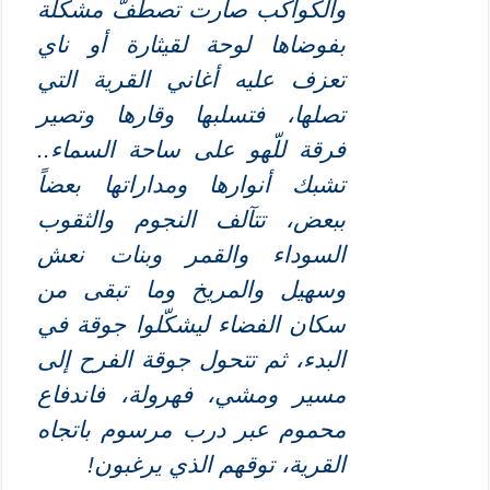
والكواكب صارت تصطفّ مشكّلة
بفوضاها لوحة لقيثارة أو ناي
تعزف عليه أغاني القرية التي
تصلها، فتسلبها وقارها وتصير
فرقة
للّ
هو على ساحة السماء..
تشبك أنوارها ومداراتها بعضاً
ببعض، تتآلف النجوم والثقوب
السوداء والقمر وبنات نعش
وسهيل والمريخ وما تبقى من
سكان الفضاء ليشكّلوا جوقة في
البدء، ثم تتحول جوقة الفرح إلى
مسير ومشي، فهرولة، فاندفاع
محموم عبر درب مرسوم باتجاه
القرية، توقهم الذي يرغبون!