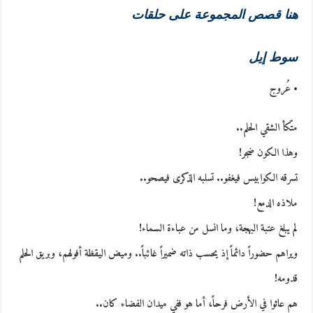
هنا قصص المجموعة على حلقات
سوط إيل
• عُروج
متّكأ الشقي الحلم..
وهذا الكون ضجر!
تسرقه الكوابيس فيغفو.. تسلبه الذكرى فيصحو..
ملاذه الدمع!
لم يبلغ عتبة البهجة، وما انسل من عباءة السماء!
ويراهم حضوراً دائماً إذ يحسب ذاته ضميراً غائباً.. وميض اليقظة أفولهم، وبريق الحلم
قدومه!
هم عاثوا في الأرض فرحاً، أما هو ففي ميدان الفضاء كان..