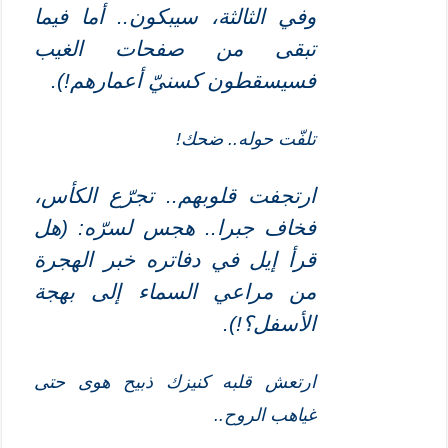
وفي الثالثة، سيبكون.. أما فيما
تبقى من صفحات الغيب
فسيسقطون كسنيّ أعمارهم!)
.
تلفّت حوله.. ضحك!
ارتجفت قلوبهم.. تجرّع الكأس،
فخاف جبرا.. هجس لسرّه: (هل
قرأ إيل في دفاتره خبر الهجرة
من مراعي السماء إلى بهجة
الأسفل؟!)
.
ارتعش قلبه كنيزك ذبيح هوى حتى
غياهب الروح..