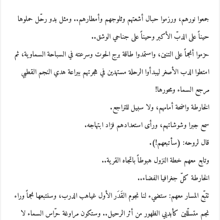
جمعوا نورهم، ورزموا حبال أشعتهم وثلوجهم وأمطارهم.. ومثل بدو رحّل حملوها
حيناً على الدبّ الأكبر وحيناً على جناحي الوشق..
حزموا أنجماً على التنين، واستمدوا طاقة برج الحوت وسرعته في السباحة السماوية، ثم
امتطوا الدب الأصغر ليبدأوا الرحلة مستهدين في هجرتهم ببراعة هدي النجم القطبي
مرجع السماء ومحورها!
الخارطة واضحة أمامهم، ولا سبيل للتراجع.
سمع جبرا وشوشاتهم، ورأى استعدادهم فزاد ابتهاجه.
قال لروحه: (سأتبعهم!).
وتابع معهم خطة النزول هبوطاً باتجاه القرية..
الخارطة كلّ جغرافيا الفضاء..
تتبّع المسار معهم: ستضيء لنا نجوم القَدَر الأول غياهب الدرب، وسنتبعها نجماً وراء
نجم متسلّلين كأبديي الظهور من أثر الرحيل.. وستكون مراوغة حرّاس السماء لا