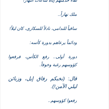
لقاء خدمتهم إيّاه ساعات النهار!
ملك نهاراً..
ساقياً للندامى، نادلاً للسكارى، كان ليلاً!
ودائماً يرعاهم بدورة كأسه:
دورة أولى.. رفع الكأس، فرفعوا
كؤوسهم رغبة وخوفاً.
قال: (نخبكم رفاق إيل، وزبائن
ليلي الآمن!)
.
رفعوا كؤوسهم..