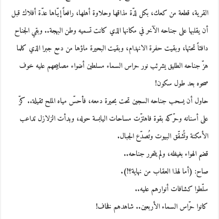
القرية، قطعة من كعك، بكل لذّة مذاقها وحلاوة أهلها، رافعاً إيّاها عدّة أفلاك قبل
أن يقلبها على جناحه الآخر في مكانها الذي كانت تسميه وطن البهجة.. وبقي الجناح
دافئاً تحتها، وبقيت حفرة الانهدام، وبقيت البحيرة ماؤها من دمع جبرا الذي كلما
هزّ جناحه الطليق يشرئب نور حراس السماء مسلطين أضواء مصابيحهم عليه خوف
صحوه بعد طول سكون!
حاول أن يسحب جناحه السجين تحت بحيرة دمعه، فأحسّ مياه الملح ثقيلة.. كزّ
على أسنانه وحرّكه بقوة فاهتزّت مساحات اليابسة حوله، وبدأت الزلازل تداعب
الأمكنة وتُشقّق البيوت وتُصدّع الجبال.
قضم الهواء بغيظه، ولم يتحرر جناحه..
صاح: (أما لهذا العقاب من نهاية؟!).
سلّطوا كشافات أنوارهم عليه..
كانوا حرّاس السماء الأربعين.. شاهدهم فخاف!