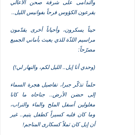
والندامى على شرفة صحن الأعالي
يقرعون الكؤوس فرحاً بفوانيس الليل..
حيناً يسكرون، وأحياناً أخرى يقدّمون
مراسيم اللذّة للذي يعبث بأماني الجميع
مصرّحاً:
(وحدي أنا إيل.. الليل لكم، والنهار لي!)
حلماً تذكّر جبرا، تفاصيل هجرة السماء
إلى حضن الأرض.. جناحاه ما كانا
مغلولين أسفل الملح والماء والتراب،
وما كان قلبه كسيراً كطفل يتيم.. غير
أن إيل كان ثملاً كسكارى المناجم!