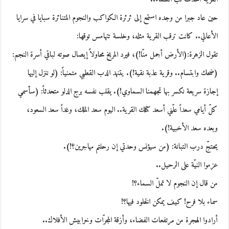
حين عاد جبرا من وجده استمع إلى ثرثرة الكواكب والنجوم المتناثرة سبايا في سرايا
الأعالي.. كانت ترقب القرية مثله، وخلسة تتهامس توقها:
تقول الزهرة:(الأرض أجمل منّا!)، فيرد المريخ محاولاً إيصال صوته لباقي أسرة النجم:
(ضحك وابتسام.. وقرية عذبة نقية!). يتنهد الدب القطبي متمنياً: (لو ننزل إليها
إجازة سريعة نكسر بها تجهمنا السماوي!). يقلب نفسه برج الدلو متحدثاً: (سأسمي
كلّ أيامي سعداً علّني أسعد كتلك القرية.. اليوم سعد الملك، وغداً سعد السعود،
وبعده سعد الأخبية!).
يحتجّ درب التبانة: (من سيؤنس وحدتي إن رحلتم مهاجرين؟!).
عزموا النيّة على الرحيل..
من قال إن النجوم لا تملّ السماء؟!
سماء بلا فرح! كيف يمكن الخلود فيها؟!
أرادوا الهجرة من مرتفعات الفضاء، وأزقة المجرّات وخرابيش الأفلاك..