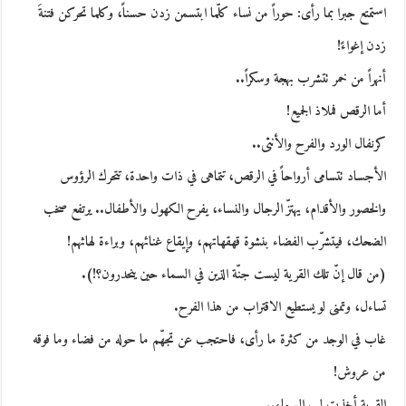
استمتع جبرا بما رأى: حوراً من نساء كلّما ابتسمن زدن حسناً، وكلما تحركن فتنةَ
زدن إغواءً!
أنهراً من خمر تتشرب بهجة وسكراً..
أما الرقص فملاذ الجميع!
كرنفال الورد والفرح والأنثى..
الأجساد تتسامى أرواحاً في الرقص، تتماهى في ذات واحدة، تتحرك الرؤوس
والخصور والأقدام، يهتزّ الرجال والنساء، يفرح الكهول والأطفال.. يرتفع صخب
الضحك، فيتشرّب الفضاء بنشوة قهقهاتهم، وإيقاع غنائهم، وبراءة لهاثهم!
(من قال إنّ تلك القرية ليست جنّة الذين في السماء حين ينحدرون؟!).
تساءل، وتمنى لو يستطيع الاقتراب من هذا الفرح.
غاب في الوجد من كثرة ما رأى، فاحتجب عن تجهّم ما حوله من فضاء وما فوقه
من عروش!
القرية أخذت لب السماء..