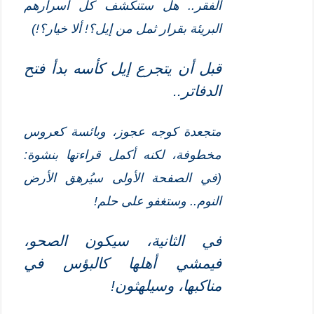
الفقر.. هل ستنكشف كل أسرارهم
البريئة بقرار ثمل من إيل؟! ألا خيار؟!)
قبل أن يتجرع إيل كأسه بدأ فتح
الدفاتر..
متجعدة كوجه عجوز، وبائسة كعروس
مخطوفة، لكنه أكمل قراءتها بنشوة:
(في الصفحة الأولى سيُرهق الأرض
النوم.. وستغفو على حلم!
في الثانية، سيكون الصحو،
فيمشي أهلها كالبؤس في
مناكبها، وسي
ل
هثون!