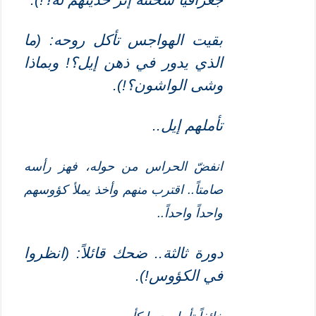
جغرافيا سحنته إثر حديثهم له؟!)
.
بقيت الهواجس تأكل روحه: (ما
الذي يدور في ذهن إيل؟! وبماذا
وشى الواشون؟!)
.
تأملهم إيل..
انفضّ الحراس من حوله، فهز رأسه
صامتاً.. اقترب منهم وأخذ يملأ كؤوسهم
واحداً واحداً..
دورة ثالثة.. ضحك قائلاً: (انظروا
في الكؤوس!)
.