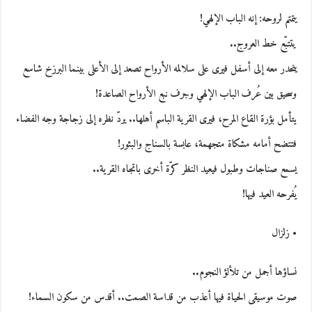
يتمتم لروحه: إنه الباب الإلهي!
يتتبّع خط العروج..
ينحدر معه إلى أسفل فيرى على سلالمه الأرواح تصعد إلى الأعلى بينما البرزخ شاسع
وسحيق بين عُرف الباب الإلهي وجرف نبع الأرواح الصاعدة!
يتأمل بؤرة القاع المرح، فيرى القرية الباسم أهلها.. يردّ نظره إلى زجاجة وجه الفضاء
فتتضح أمامه مشكاة متجهمة، عابسة بالسناج والبثور!
يسمع صناجات وطبول فيعيد النظر كرّة أخرى باتجاه القرية..
يُفرحه العيد فيها!
• زلزال
نساؤها أجمل من تلألؤ النجوم..
صوت موسيقى الحياة فيها أعذب من قداسة الصمت.. أقدس من سكون السماء!