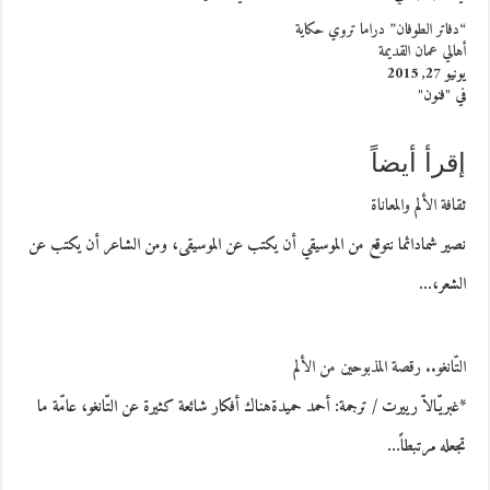
“دفاتر الطوفان” دراما تروي حكاية
أهالي عمان القديمة
يونيو 27, 2015
في "فنون"
إقرأ أيضاً
ثقافة الألم والمعاناة
نصير شمادائما نتوقع من الموسيقي أن يكتب عن الموسيقى، ومن الشاعر أن يكتب عن
الشعر،…
التّانغو.. رقصة المذبوحين من الألم
*غبريّالاّ رييرت / ترجمة: أحمد حميدةهناك أفكار شائعة كثيرة عن التّانغو، عامّة ما
تجعله مرتبطاً…