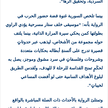
السردية، وتحقيق أثرها”.
بينما تلخص السورية غنوة فضة حضور الحرب في
الرواية بأنه: “موسيقى خلف ستار مسرحية يؤدي الراوي
بطولتها كمن يحكي سيرة المرارة الذاتية، بينما يلتف
حوله مجموعة من الأشخاص، ليذهب عبر حدوتاتٍ
قصيرة تدرج على ألسنةِ أبطاله بحكايات متعددة
وشروحات وفلسفاتٍ في سرد مشوق وموجز، يصل به
لحكَمٍ تمنح القداسة للرحلة لا للهدف، وتُقدس الطريق
لبلوغ الأهداف السامية حتى لو أفضت المساعي
لخيباتٍ”.
وتمتلئ الرواية بالأحداث ذات الصلة المباشرة بالواقع