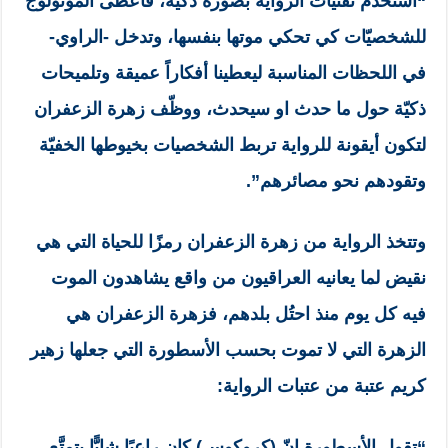
“استخدم تقنيّات الرواية بصورة ذكيّة، فأعطى المونولوج
للشخصيّات كي تحكي موتها بنفسها، وتدخل -الراوي-
في اللحظات المناسبة ليعطينا أفكاراً عميقة وتلميحات
ذكيّة حول ما حدث او سيحدث، ووظّف زهرة الزعفران
لتكون أيقونة للرواية تربط الشخصيات بخيوطها الخفيّة
وتقودهم نحو مصائرهم”.
وتتخذ الرواية من زهرة الزعفران رمزًا للحياة التي هي
نقيض لما يعانيه العراقيون من واقع يشاهدون الموت
فيه كل يوم منذ احتُل بلدهم، فزهرة الزعفران هي
الزهرة التي لا تموت بحسب الأسطورة التي جعلها زهير
كريم عتبة من عتبات الرواية:
“تقول الأسطورة إنّ (كروكوس) كان راعيًا شابًّا يتمتَّع