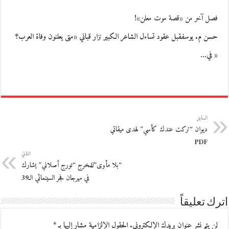
فصل آخر من «قصة موت معلن»!
حسن م. يوسفقبل عقود تساءل الشاعر الكبير نزار قباني «متى يعلنون وفاة العرب؟
« في…
السابق
ديوان “تركت عندك كأسي” لهدى ميقاتي
PDF
التالي
“بلا مأوى”للمخرج “تورج أصلاني” يشارك
في مهرجان فجر السينمائي الـ39
اترك تعليقاً
لن يتم نشر عنوان بريدك الإلكتروني.
الحقول الإلزامية مشار إليها بـ
*