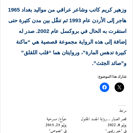
وزهير كريم كاتب وشاعر عراقي من مواليد بغداد 1965
هاجر إلى الأردن عام 1993 ثم تنقّل بين مدن كثيرة حتى
استقرت به الحال في بروكسل عام 2002. صدر له
إضافة إلى هذه الرواية مجموعة قصصية هي “ماكنة
كبيرة تدهس المارة”، وروايتان هما “قلب اللقلق”
و”صائد الجثث”.
شارك هذا الموضوع:
مرتبط
قصر الصبار …رواية الجسد المقتول
جيّاع/ مسرحية
يوليو 8, 2022
يوليو 25, 2015
في "خبر رئيسي"
في "نصوص"