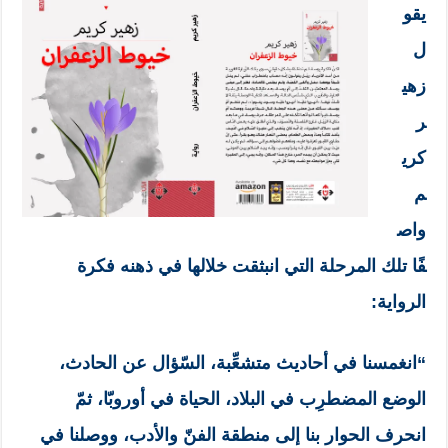
يقو
ل
زهي
ر
كري
م
واص
فًا تلك المرحلة التي انبثقت خلالها في ذهنه فكرة
الرواية:
“انغمسنا في أحاديث متشعِّبة، السّؤال عن الحادث،
الوضع المضطرِب في البلاد، الحياة في أوروبّا، ثمّ
انحرف الحوار بنا إلى منطقة الفنّ والأدب، ووصلنا في