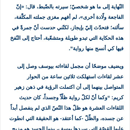
النّهاية إلى ما هو شخصيّ؛ سيرته بالضّبط، قال: «إنّ
الفاجعة ولّادة أخرى»، لم أفهم مغزى جملته المكثَّفة،
سألته؛ فتحدّث إليّ بإيجاز، لكنّني حدست أنّ جمرةً في
هذه الحكاية التي تبدو طويلة ومتشعّبة، أحتاج إلى النّفخ
فيها كي أنسج منها رواية”.
ويضيف موضحًا أن مجمل لقاءاته بيوسف وصل إلى
عشر لقاءات استهلكت ثلاثين ساعة من الحوار
المتواصل بينهما إلى أن اكتملت الرؤية في ذهن زهير
كريم: “وكما أنّ لكلّ رواية ظلّاً وجسداً، كان حديث
اللقاءات العشرة هو ظلّ هذا النّصّ الذي لم ينفصل أبداً
عن جسده، والظّلّ -كما أعتقد- هو الحقيقة التي انطوت
عليها القصّة التي سردها يوسف، بينما الجسد هو مزيج