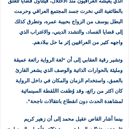
الذي يعيشه العراقيون منذ الاحتلال، فيتناول قضايا تتعلق
بالطائفية التي نخرت جسد المجتمع العراقي وحرمت
البطل يوسف من الزواج بحبيبة عمره، وتطرق كذلك
إلى قضايا الفساد، والتشدد الديني، والاغتراب الذي
واجهه كثير من العراقيين إثر ما حل ببلادهم.
وتشير رقية العقابي إلى أن “لغة الرواية رائعة عميقة
ومليئة بالحوارات الذاتية والوصف الذي يشعر القارئ
بالعمق، واستخدام الزمان والمكان في داخل الرواية
كان اكثر من رائع، وقد وُظفت االلقطة السينمائية
لمشاهدة الحدث دون انقطاع بانتقالات ناجحة”.
بينما أشار القاص عقيل محمد إلى أن زهير كريم