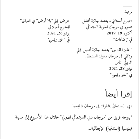
مرتبط
«تورج أصلاني» یحصد جائزة أفضل
عرض فيلم “بلا أرض” في العراق”
تصوير في مهرجان الحرية السينمائي
للمخرج أصلاني
أكتوبر 19, 2019
يونيو 26, 2021
في "إضاءات"
في "خبر رئيسي"
“الخبز المقدس” يحصد جائزة أفضل فيلم
وثائقي في مهرجان دهوك السينمائي
الدولي الثامن
نوفمبر 28, 2021
في "خبر رئيسي"
إقرأ أيضاً
دبي السينمائي يشارك في مهرجان فينيسيا
*يتوجه فريق من "مهرجان دبي السينمائي الدولي" خلال هذا الأسبوع إلى مدينة
فينيسيا (البندقية) الإيطالية…