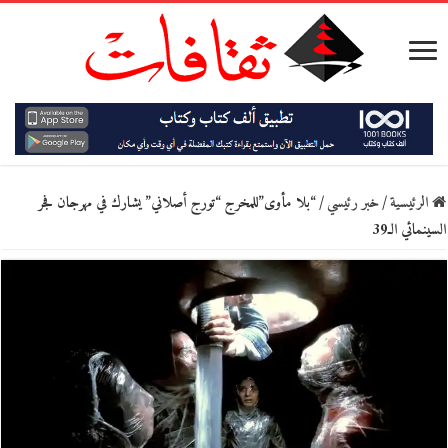
الرئيسية
/
خبر رئيسي
/
“بلا مأوى”للمخرج “تورج أصلاني” يشارك في مهرجان فجر
السينمائي الـ39