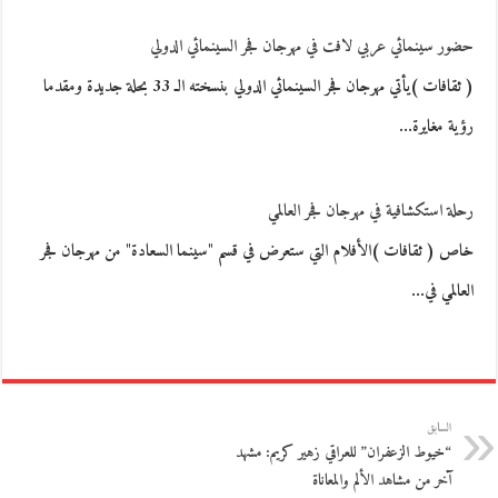
حضور سينمائي عربي لافت في مهرجان فجر السينمائي الدولي
( ثقافات )يأتي مهرجان فجر السينمائي الدولي بنسخته الـ 33 بحلة جديدة ومقدما
رؤية مغايرة…
رحلة استكشافية في مهرجان فجر العالمي
خاص ( ثقافات )الأفلام التي ستعرض في قسم "سينما السعادة" من مهرجان فجر
العالمي في…
السابق
“خيوط الزعفران” للعراقي زهير كريم: مشهد
آخر من مشاهد الألم والمعاناة