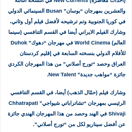
(أحداث معاصرة) New Currents في النسخة الثالثة
والعشرين بمهرجان “بوسان” Busan السينمائي الدولي
في كوريا الجنوبية وتم ترشيحه لأفضل فيلم أول وثاني،
وشارك الفيلم الايراني أيضا في القسم التنافسي (سينما
العالم) World Cinema في مهرجان “دهوك” Duhok
للأفلام الدولي بنسخته السابعة في إقليم كردستان
العراق وحصد “تورج أصلاني” من هذا المهرجان الكردي
جائزة “مواهب جديدة” New Talent.
وشارك فيلم (حمّال الذهب) أيضا، في القسم التنافسي
الرئيسي بمهرجان “تشاتراباتي شيواجي” Chhatrapati
Shivaji في الهند وحصد من هذا المهرجان الهندي جائزة
عن أفضل سيناريو لكل من “تورج أصلاني”.