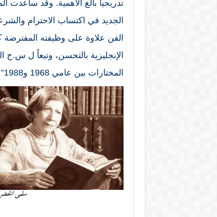
تدريجياً بالغ الأهمية. وقد ساعدت الم
الجديد في اكتساب الاحترام والشرع
الفن علاوة على وظيفته المفترضة كو
الإنجليزية بالتحسن، وتبعاً ل س.ج ا
المختارات بين عامي 1968 و1988” (بوشلر وغوثري 2011، ص20).
سلمى الخضرا