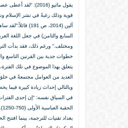
قوية وذلك رغبةً في نشر الإسلام ونق
آلين (2014، ص 191) 
السابع والثامن) في جعل اللغة العر
ومختلف.” ورغم ذلك، فقد بدأت الترج
خطوات جدية بين القرنين التاسع وال
العديد من العوامل مجتمعةً في خلق م
في السياق نفسه: “إن إحدى الفترات
ال
بغداد تقنيات للترجمة، بينما افتتح 