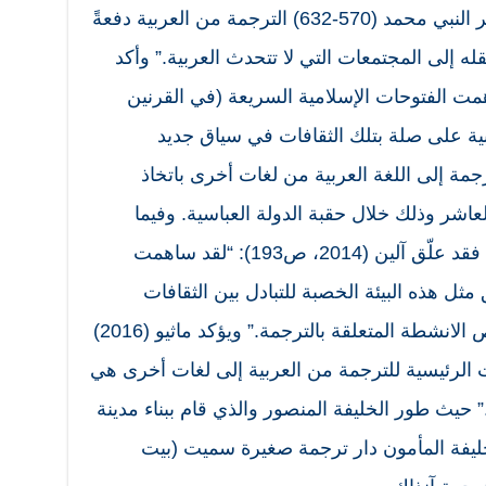
يقول ماثيو (2016): “لقد أعطى عصر النبي محمد (570-632) الترجمة من العربية دفعةً
له إلى المجتمعات التي لا تتحدث العربية.” وأكد
قائلاً:”لقد ساهمت الفتوحات الإسلامية السريعة (في القرنين
بية على صلة بتلك الثقافات في سياق جديد
مة إلى اللغة العربية من لغات أخرى باتخاذ
عاشر وذلك خلال حقبة الدولة العباسية. وفيما
يتعلق بهذا الموضوع في تلك الفترة، فقد علّق آلين (2014، ص193): “لقد ساهمت
ثل هذه البيئة الخصبة للتبادل بين الثقافات
وبالتالي إحداث زيادة كبيرة فيما يخص الانشطة المتعلقة بالترجمة.” ويؤكد ماثيو (2016)
 الرئيسية للترجمة من العربية إلى لغات أخرى هي
حقبة العباسية الأولى (750-1250).” حيث طور الخليفة المنصور والذي قام ببناء مدينة
الخليفة المأمون دار ترجمة صغيرة سميت (بيت