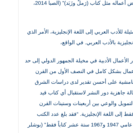
فضل القيام بعمل ترجمات ذاتية لبعض أعماله مثل كتاب (رَملٌ وزَبَد)” (الصبا 2014،
 للأدب العربي إلى اللغة الإنجليزية، الأمر الذي
ليزية بالأدب العربي. في الواقع،
ر الأعمال الأدبية في مخيلة الجمهور الدولي إلى حد
الأعمال بشكل كامل في النصف الأول من القرن
هامشية على أحسن تقدير لدى دراسات الشرق
ة جاهزية دور النشر لاستقبال أي كتاب قيد
التمويل والوعي بين أربعينات وستينات القرن
ط إلى اللغة الإنجليزية. “فقد بلغ عدد الكتب
العربية المترجمة إلى الإنجليزية بين عامي 1947 و1967 ستة عشر كتاباً فقط” (بوشلر