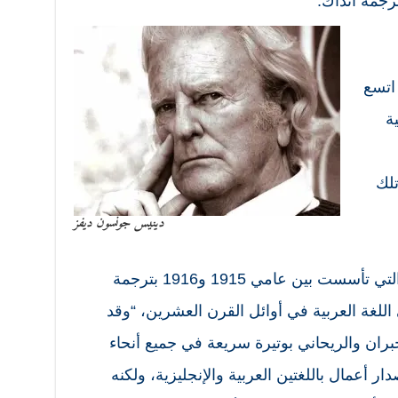
ترجمة آنذاك.
اتسع
ة
تلك
دينيس جونسون ديفز
الفقرة2). وقد قامت رابطة القلم والتي تأسست بين عامي 1915 و1916 بترجمة
اللغة العربية في أوائل القرن العشرين، “وقد
ران والريحاني بوتيرة سريعة في جميع أنحاء
 أعمال باللغتين العربية والإنجليزية، ولكنه