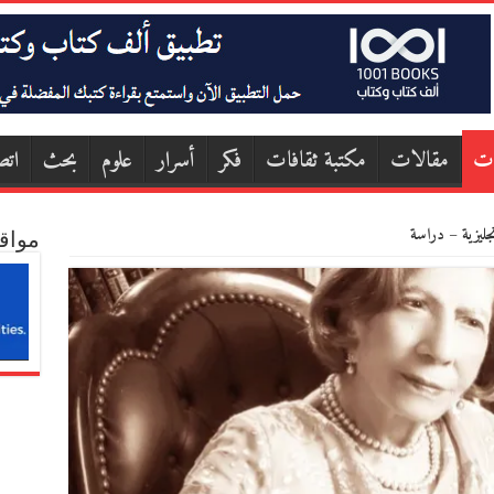
ات
مقالات
مكتبة ثقافات
فكر
أسرار
علوم
بحث
اتص
نجليزية – دراسة
مواق