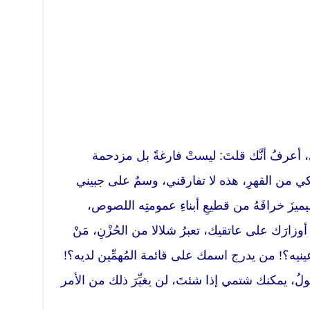
عرفُ أنَّك قلتَ: ليستْ فارغةً بل مزدحمة
نكي من القهرِ، هذه لا تفارقني، وسمٌ على جبيني
يميزَ خرافَهُ من قطيعِ أبناءِ عمومتِه اللصوص،
وزارَك على عاتقيك، تعبرُ شلالا من الحُزْنِ، مَنْ
عينيه؟! من يدرج اسمك على قائمة المُهمِّين لديه؟!
أقولُ، يمكنك شتمي إذا شئتَ، لن يغيِّرَ ذلك من الأمر