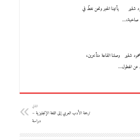
 شقير يأتينا الخبر ونحن نغطّ في
ة صاخبة،…
د شقير وصلنا القاعة متأخرين،
قف عن الهطول…
التالي
ترجمة الأدب العربي إلى اللغة الإنجليزية –
دراسة