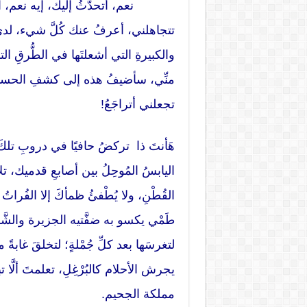
نعم، أتحدَّثُ إليك، إيه نعم، أنتَ أيّ
تتجاهلني، أعرفُ عنك كُلَّ شيء، لدي ذ
والكبيرةِ التي أشعلتَها في الطُّرقِ الت
منِّي، سأضيفُ هذه إلى كشفِ الحسابِ
تجعلني أتراجَعُ!
هَأنتَ ذا تركضُ حافيًا في دروبِ تلكَ ا
اليابسُ المُوحِلُ بين أصابعِ قدميك، 
القُطْنِ، ولا يُطْفئُ ظمأكَ إلا الفُر
طَمْي يكسو به ضفَّتيه الجزيرة والشَّ
لتغرسَها بعد كلِّ جُمْلةٍ؛ لتخلقَ غابة
يجرش الأحلام كالبُرْغِلِ، تعلمتَ ألّ
مملكة الجحيم.