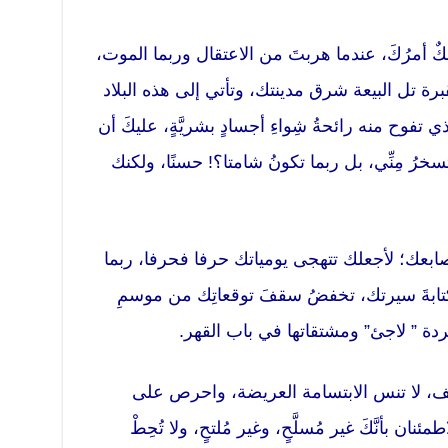
مُضْحكٌ أمرُكَ، عندما هربتَ من الاعتقال وربما الموت،
 تل البيعة شرق مدينتك، وتأتي إلى هذه البلاد
 تفوح منه رائحةُ شِواءِ أجسادٍ بشريَّةٍ، عليكَ أن
رُ مِنِّي، بل ربما تكونُ شامتا؟! حسنًا، ولكنك
بأصابعك؛ لأجعلك تتهجى يومياتك حرفا فحرفا، ربما
دُ كتابةَ سيرتك، تخفضُ سقفَ توقعاتِك من موسمِ
مفردة ” لاجئ” ومشتقاتها في باب القهر.
، لا تنس الابتسامة العريضة، واحرص على
ن بأنَّكَ غير مُسلَّحٍ، وغير مُلتحٍ، ولا تُحِطْ