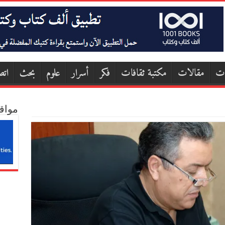
ات
مقالات
مكتبة ثقافات
فكر
أسرار
علوم
بحث
اتص
مواق