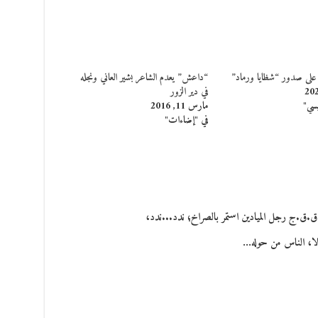
لى صدور “شظايا ورماد”
“داعش” يعدم الشاعر بشير العاني ونجله
في دير الزور
يسي"
مارس 11, 2016
في "إضاءات"
ق.ق.ج رجل الميادين استمر بالصراخ؛ ندد...ندد،
الا، الناس من حوله…