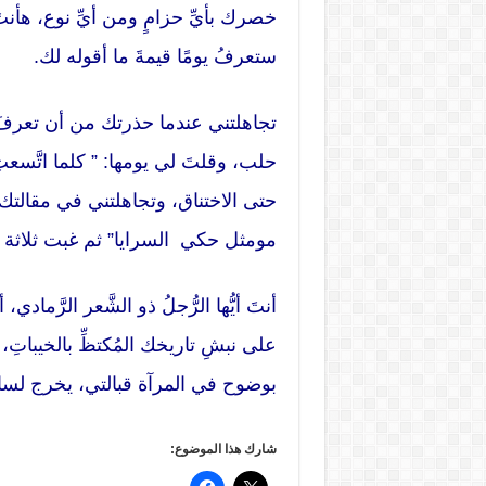
خصرك بأيِّ حزامٍ ومن أيِّ نوع، هأنتَ ذ
ستعرفُ يومًا قيمةَ ما أقوله لك.
تجاهلتني عندما حذرتك من أن تعرفَ
حلب، وقلتَ لي يومها: ” كلما اتَّسع
حتى الاختناق، وتجاهلتني في مقالتك
مومثل حكي السرايا” ثم غبت ثلاثة أش
أنتَ أيُّها الرُّجلُ ذو الشَّعر الرَّمادي
على نبشِ تاريخك المُكتظِّ بالخيباتِ، هي
بوضوح في المرآة قبالتي، يخرج لسانه
شارك هذا الموضوع: