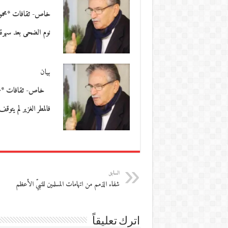
خاص- ثقافات *محمود
نوم الضحى بعد سهر
بيان
خاص- ثقافات *محمو
فالمطر الغزير لم يتو
السابق
شفاء الذمم من اتهامات المسلمين للنبيّ الأعظم
اترك تعليقاً