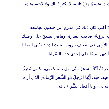
ا تبتسمُ مرَّةً ثانية، لا أكترثُ لك ولا لابتسامتك،
 أكثر، كان ذلك في مدرج ابن خلدون بجامعة
تِ الرؤيةُ، ضاقت العبارة” وهاهي تضيقُ على رقبتك
 الأولى في صحف بيروت، قلتُ لك: ” حكي القرايا
هر ضيفًا على إحدى هذه السَّرايا!
، أعرفُ أنَّكَ تسخرُ مِنِّي، بل تشمتُ بي، لكنني مُصِرٌّ
ه، هيه، أيُّها الرُّجلُ ذو الشَّعر الرَّمادي الذي أراه
 لي، وأنا أفعل الشَّيء ذاته!