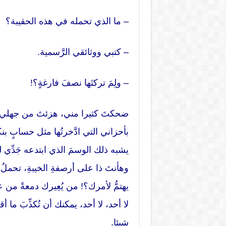
– ما الذي تحمله في هذه الحقيبة؟
– كتبي ووثائقي الرَّسمية.
– ولِمَ تركتَها نصفَ فارغةٍ؟!
ضحكتَ كثيرا مني، هزئتَ من جهلي، أ
بأحزاني التي ادَّخرتُها مثل حسابٍ ب
يشبه ذلك الوسمَ الذي ابتدعه جَدِّي ل
وهأنتَ ذا على أرصفةِ الخيبةِ، تحملُ أ
يهتمُّ لأمرك؟! من يُعِيرك دمعةً من 
لا أحد، لا أحد، يمكنك أن تُكذِّبَ ما 
شيئا.