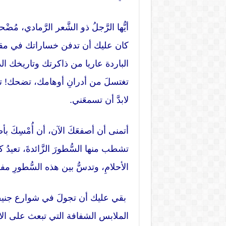
أيُّها الرَّجلُ ذو الشَّعر الرَّمادي، 
كان عليك أن تدفن خساراتك في مقبرة
الباردة عاريا من ذاكرتك وتاريخك الذي
تغتسلَ من أدرانِ أوهامك، تضحك! تسخ
لابدَّ أن تسمعَني.
أتمنى أن أصفعَكَ الآن، أن أُمْسِكَ 
تشطب منها السُّطورَ الزَّائدةَ، تعي
الأحلامِ، وتدسُّ بين هذه السُّطورِ 
بقي عليك أن تجولَ في شوارع جنيف
الملابس الشفافة التي تبعث على الاطمئنا