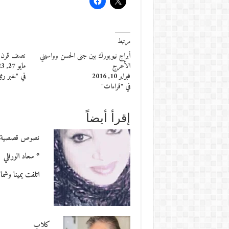
مرتبط
أبراج نيويورك بين جنى الحسن وواسيني
نصف قرن ع
الأعرج
مايو 27, 2023
فبراير 10, 2016
في "خبر رئ
في "قراءات"
إقرأ أيضاً
نصوص قصصية
* سعاد الورفلي 
اتلفت يمينا وشم
كلاب