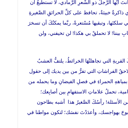
ُها الرُّجلُ ذو الشَّعرِ الرَّمادي، لا تستطيعُ أن
اكرةٌ خبيثةٌ، تحافظ على كلِّ الحرائقِ الصَّغيرةِ
ي سلكتَها، وتبقيها مُسْتعرةً، ربَّما يمكنُكَ أن تسخرَ
 بيننا! لا تحملقْ بي هكذا! لن تخيفني، ولن
لقريةِ التي تجاهلتْهَا الخرائطُ، يلتفُّ العشبُ
تلاحقُ الفراشاتِ التي تفرُّ من بين يديك إلى حقول
اتُ بمياههِ الحمراءِ في فصلِ الفيضانِ وما يحمله من
امية، تحملُ علاماتِ الاستفهامِ بين أصابِعك؛
ً من الأسئلة! رأسُكَ الصَّغيرُ هذا أشبه بطاحون
َا تبوحَ بهواجسك، وأعدَدْتَ نفسَك؛ لتكون مواطنا في