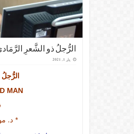
الرُّجلُ ذو الشَّعرِ الرَّمَاديّ
يناير 1, 2021
الرُّجلُ 
RD MAN
ق
* د. م