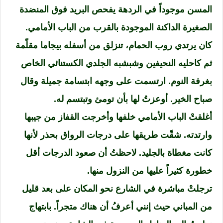
المسن موجوداً في الردهة يفحص البريد فوق المنضدة
الصغيرة الداكنة الموجودة بالقرب من الباب الأمامي.
كان يرتدي روب الحمام، تنزلق من أسفله بيجاما مقلّمة
ثم كاحليه النحيفين وشبشبه الجلدي الكستنائي الخاص
بغرفة النوم. ارتسمت على وجهه ابتسامة جميلة وقال
صباح الخير. أوعزتُ لها بأن تومئ وتبتسم له.
أغلقتْ الباب الأمامي خلفها وأخرجت القفاز من جيبها
وارتدته. شقّت طريقها على درجات الرواق بحذر لأنها
كانت مغطاة بالجليد. لاحظتُ أن صعود الدرجات أقل
خطورة كثيراً عليها من النزول منها.
ترجلتْ مباشرة في الشارع نحو المكان على بعد قليل
من المباني حيث إنني أعرفُ أن هناك متجراً. بابتهاج