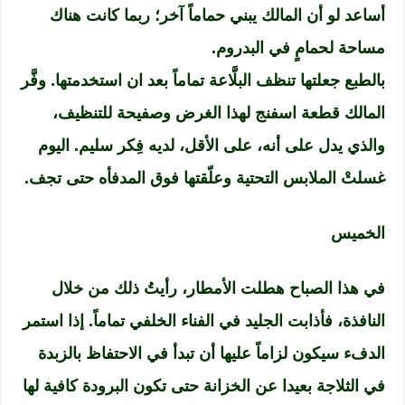
أساعد لو أن المالك يبني حماماً آخر؛ ربما كانت هناك
مساحة لحمامٍ في البدروم.
بالطبع جعلتها تنظف البلَّاعة تماماً بعد ان استخدمتها. وفَّر
المالك قطعة اسفنج لهذا الغرض وصفيحة للتنظيف،
والذي يدل على أنه، على الأقل، لديه فِكر سليم. اليوم
غسلتْ الملابس التحتية وعلّقتها فوق المدفأه حتى تجف.
الخميس
في هذا الصباح هطلت الأمطار، رأيتُ ذلك من خلال
النافذة، فأذابت الجليد في الفناء الخلفي تماماً. إذا استمر
الدفء سيكون لزاماً عليها أن تبدأ في الاحتفاظ بالزبدة
في الثلاجة بعيدا عن الخزانة حتى تكون البرودة كافية لها