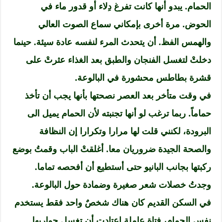
الحمام. يبدو أنها كانت تفرغ دِلاء أو قدور ماء في
الحوض. مرة أخرى بإمكاني سماع الصوت العالي
والهمس الفظ. أن يتحدث المرء لنفسه عادة سيئة. حينما
دخلتْ لتغسل الفنجان والطبق بعد الغذاء عثرتْ على
قشرة بطاطس محشورة في البالوعة.
في وقت متأخر بعد العصر نصحتها بأنها يجب أن تأخذ
حماماً. ربما ترغب لو أنها تجنبته لأن الحمام يميل الى
البرودة، لكنني قلت لها مرارا وتكرارا إن النظافة
والصحة الجيدة ضروريان معا. أغلقتْ الباب وقمتُ بوضع
ركبتها بجانب البانيو حتى أستطيع أن أفحصه تماما.
وجدتُ خصلات شعر صغيرة وضمادة حول البالوعة.
في السكن القديم كان هناك شخصٌ واحد فقط يستخدم
نفس الحمام، فتاة عاملة اعتادت أن تغسل جواربها