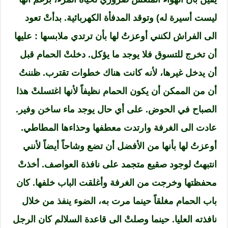
ليست أسيرة له) وتوقد المدفأة الكهربائية. بدأتْ تعود
الى الفراش لكنني أوعزتُ لها بأن ترتدي ملابسها : عليها
أن تخرج للتسوق فلا يوجد ما يؤكل. دخلتْ الحمام قبل
أن يدخل غيرها، لأنه كانت هناك خطوات تقترب. ظننتُ
أن من الممكن أن يكون الحمام نظيفاً لأنها اغتسلتْ هذا
الصباح في الحوض. على أي حال يوجد ماء ساخن وفير.
عادت الى الغرفة وارتدت معطفها وحذاءها المطاطي.
أوعزتُ لها بأنها من الأفضل أن تضع وشاحاً أيضاً لأنني
انتبهتُ لوجود صقيع متجمد على نافذة العواصف. أخذتْ
محفظتها وخرجت من الغرفة وأغلقت الباب خلفها. كان
باب الحمام مغلقاً حينما مرت به، الضوء ينفذ من خلال
نافذته العليا. حينما وصلتْ الى قاعدة السلالم كان الرجل