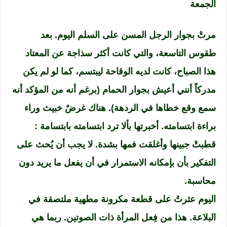
الجمعة
مرتْ بجوار الرجل المسن على السلم اليوم. بعد
طقوس التاسعة، والتي كانت أكثر سذاجة عن المعتاد
هذا الصباح، كانت لديه الوقاحة ليبتسم، كما لو لم يكن
مدركاً أنني أعيش بجوار الحمام (برغم أنه من المؤكد أنه
سمع وقع خطاها في الردهة). هناك غرضٌ خبيث وراء
براءة ابتسامته. أخبرتها بألا ترد ابتسامته بابتسامة :
قطبتْ جبينها وأغلقت فمها بشدة. لا يجب أن يُحث على
التفكير بأن بإمكانه الاستمرار في أن يفعل ما يريد دون
محاسبة.
اليوم عثرتُ على قطعة مكرونة مطهية ملتصقة في
البلاعة. هذا من فِعل المرأة ذات الصوتين. ربما هي