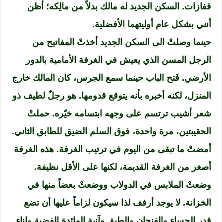
قفازات. السكن الجديد له مالك بدلاً من مالِكه؛ أظن
أنني بشكل عام أوليتهما الأفضلية.
حينما وصلتْ الى السكن الجديد أخذتْ المفاتيح من
الرجل المسن الذي يعيش في الغرفة الأمامية بالدور
الأرضي. فَتح الباب حينما سمع الجرس، كان المالك خارج
المنزل، لكنه أخبره بأنه يتوقع قدومها. هو رجلٌ لطيف ذو
شعر أشيب ترتسم على وجهه ابتسامه خيّره. حملتْ
الحقيبتين، مرة واحدة، فوق السلم الضيق للطابق الثاني.
أمضتْ ما تبقى من اليوم في ترتيب الغرفة. هذه الغرفة
أصغر من الغرفة القديمة، لكنها على الأقل نظيفة.
وضعتْ الملابس في الدولاب ووضعتْ بعضاً منها في
الخزانة. لا يوجد أرفف لذا سيكون لزاماً عليها أن تضع
قِدر الحساء والفنجان والطبق وآنية المائدة الفضية وإناء