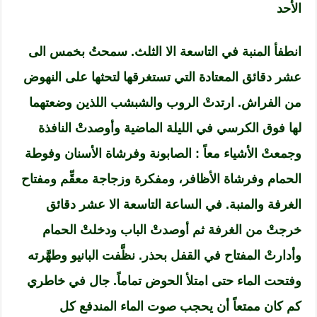
الأحد
انطفأ المنبة في التاسعة الا الثلث. سمحتُ بخمس الى
عشر دقائق المعتادة التي تستغرقها لتحثها على النهوض
من الفراش. ارتدتْ الروب والشبشب اللذين وضعتهما
لها فوق الكرسي في الليلة الماضية وأوصدتْ النافذة
وجمعتْ الأشياء معاً : الصابونة وفرشاة الأسنان وفوطة
الحمام وفرشاة الأظافر، ومفكرة وزجاجة معقِّم ومفتاح
الغرفة والمنبة. في الساعة التاسعة الا عشر دقائق
خرجتْ من الغرفة ثم أوصدتْ الباب ودخلتْ الحمام
وأدارتْ المفتاح في القفل بحذر. نظَّفت البانيو وطهَّرته
وفتحت الماء حتى امتلأ الحوض تماماً. جال في خاطري
كم كان ممتعاً أن يحجب صوت الماء المندفع كل