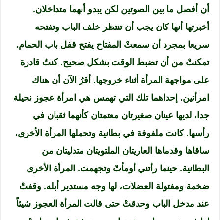
أن أفصل ما بين الصوتين لكن يبدو أنهما متداخلان.
أخبرتها أنها كان يجب أن تنتظر خلف الباب وتفتحه
سريعا بمجرد أن سمعتْ المفتاح يفتح قفل باب الحمام.
تمكنتْ من أن تضبط الوقت بشكل صحيح. كنتُ قادرة
على مواجهة المرأة أثناء خروجها. أقرُ الآن أن هناك
امرأتين. إحداهما تلك التي تهمس هي امرأة عجوز نحيلة
جدا، لديها عينان صغيرتان معتمتان كأنهما ثقبان في
رأسها. كانت ملفوفة في بطانية وتحملها المرأة الأخرى،
ساقاها وقدماها العاريتان الملتويتان متدليتان من
البطانية. حينما رأتني أومأتْ وتجهمت. المرأة الأخرى
ضخمة ومفتولة العضلات، لها وجه مستدير أبله. وقفتْ
عند مدخل الباب وحدقتْ حتى قالت المرأة العجوز شيئاً