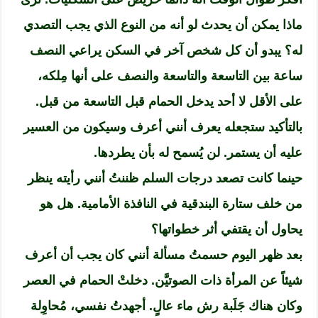
ماذا يمكن أن يحدث لو أنه من النوع الذي يجب التصدي
له؟ يبدو أن كل شخص آخر في السكن يراعي النصف
ساعة بين التاسعة والتاسعة والنصف على أنها مِلكه،
على الأقل لا أحد يدخل الحمام قبل التاسعة من قبل.
بالتأكيد ستجعله يعرف أنني أعرف وسيكون من العسير
عليه أن يستمر. لن يُسمح له بأن يطردها.
حينما كانت تصعد درجات السلم ظننتُ أنني رأيته ينظر
من خلف ستارة البندقية في النافذة الأمامية. هل هو
يحاول أن يقتفي أثر خطواتها؟
بعد ظهر اليوم حسمتُ مسألة أنني كان يجب أن أعرف
شيئاً عن المرأة ذات الصوتيَّن. دخلتْ الحمام في العصر
وكان هناك جَلَبة رش ماء عالٍ. أجهدتُ نفسي، مُحاوِلة