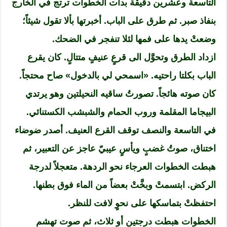
التاسعة وعشرين دقيقة بدأت الخطوات ترتج في الخارج
بنفاذ صبر. ثم طرق على الباب. أخبرتها بألا تقول شيئاً؛
وضعتْ يدها على فمها لئلا تنفجر في الضحك.
ازداد الطرق وتحوَّل الى قرعٍ عنيفٍ متتالٍ. كان يقرع
الباب بكلتا راحتيه. «اسمحي لي بالدخول» صاح محتجاً.
كان صوته هائجاً. تصورتُ ساقيه النحيلتين وهو يرتدي
البيجاما المقلمة وروب الحمام والشبشب الكستنائي.
في التاسعة والنصف توقف القرع العنيف. أصدر ضوضاء
اختناق، صوتُ غضبٍ ويأسٍ عيبيّ عاجز عن التعبير، ثم
هبطت الخطوات العرجاء نحو الردهة. متعجلاً لدرجة
الركض. ابتسمتْ وبخَّتْ بعضاً من الماء فوق بطنها.
احتفظتْ بتماسكها على نحوٍ لافت للنظر.
الخطوات هبطت درجتين أو ثلاث، ثم صوت تهشم