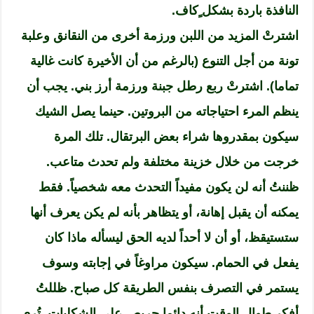
النافذة باردة بشكل ٍكاف.
اشترتْ المزيد من اللبن ورزمة أخرى من النقانق وعلبة
تونة من أجل التنوع (بالرغم من أن الأخيرة كانت غالية
تماما). اشترتْ ربع رطل جبنة ورزمة أرز بني. يجب أن
ينظم المرء احتياجاته من البروتين. حينما يصل الشيك
سيكون بمقدروها شراء بعض البرتقال. تلك المرة
خرجت من خلال خزينة مختلفة ولم تحدث متاعب.
ظننتُ أنه لن يكون مفيداً التحدث معه شخصياً. فقط
يمكنه أن يقبل إهانة، أو يتظاهر بأنه لم يكن يعرف أنها
ستستيقظ، أو أن لا أحداً لديه الحق ليسأله ماذا كان
يفعل في الحمام. سيكون مراوغاً في إجابته وسوف
يستمر في التصرف بنفس الطريقة كل صباح. ظللتُ
أفكر طوال الوقت أنه دائما حريص على الشكليات. تُرى