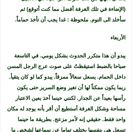
(الإضاءة في تلك الغرفة أفضل مما كنت أتوقع) ثم
سأخلد الى النوم. ملحوظة : غدا يجب أن تأخذ حماماً.
الأربعاء
يبدو أن هذا متكرر الحدوث بشكل يومي. في التاسعة
صباحا بالضبط استيقظتُ على صوت عرج الرجل المسن
داخل الحمام. يسعل سعالاً ممزقاً. يبدو كما لو كان يتقيأ.
ربما يكون ممكناً لها أن تغير وضع السرير حتى يكون
رأسها بعيداً عن الجدار. لكنني حينما آخذ بعين الاعتبار
مساحة وشكل الغرفة أستطيع أن أقر بأنه يوجد له مكان
واحد فقط. حقيقي إنه لأمر مزعج. بطريقة ما حينما
تسعل هي بنفسها يختلف تماما عن سماعها لشخصٍ ما