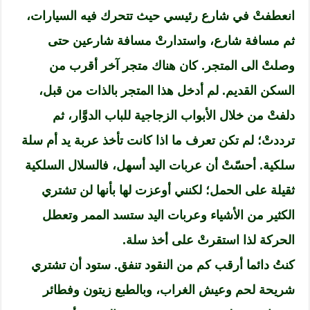
انعطفتْ في شارع رئيسي حيث تتحرك فيه السيارات،
ثم مسافة شارع، واستدارتْ مسافة شارعين حتى
وصلتْ الى المتجر. كان هناك متجر آخر أقرب من
السكن القديم. لم أدخل هذا المتجر بالذات من قبل،
دلفتْ من خلال الأبواب الزجاجية للباب الدوَّار، ثم
ترددتْ؛ لم تكن تعرف ما اذا كانت تأخذ عربة يد أم سلة
سلكية. أحسّتْ أن عربات اليد أسهل، فالسلال السلكية
ثقيلة على الحمل؛ لكنني أوعزت لها بأنها لن تشتري
الكثير من الأشياء وعربات اليد ستسد الممر وتعطل
الحركة لذا استقرتْ على أخذ سلة.
كنتُ دائما أرقب كم من النقود تنفق. ستود أن تشتري
شريحة لحم وعيش الغراب، وبالطبع زيتون وفطائر