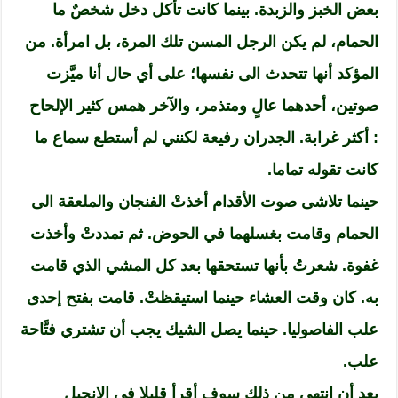
بعض الخبز والزبدة. بينما كانت تأكل دخل شخصٌ ما
الحمام، لم يكن الرجل المسن تلك المرة، بل امرأة. من
المؤكد أنها تتحدث الى نفسها؛ على أي حال أنا ميَّزت
صوتين، أحدهما عالٍ ومتذمر، والآخر همس كثير الإلحاح
: أكثر غرابة. الجدران رفيعة لكنني لم أستطع سماع ما
كانت تقوله تماما.
حينما تلاشى صوت الأقدام أخذتْ الفنجان والملعقة الى
الحمام وقامت بغسلهما في الحوض. ثم تمددتْ وأخذت
غفوة. شعرتُ بأنها تستحقها بعد كل المشي الذي قامت
به. كان وقت العشاء حينما استيقظتْ. قامت بفتح إحدى
علب الفاصوليا. حينما يصل الشيك يجب أن تشتري فتَّاحة
علب.
بعد أن انتهي من ذلك سوف أقرأ قليلا في الانجيل