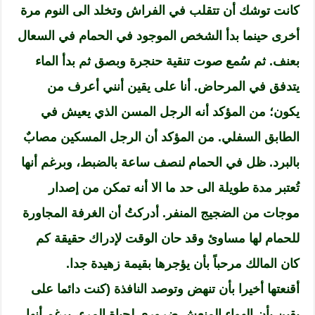
كانت توشك أن تتقلب في الفراش وتخلد الى النوم مرة
أخرى حينما بدأ الشخص الموجود في الحمام في السعال
بعنف. ثم سُمع صوت تنقية حنجرة وبصق ثم بدأ الماء
يتدفق في المرحاض. أنا على يقين أنني أعرف من
يكون؛ من المؤكد أنه الرجل المسن الذي يعيش في
الطابق السفلي. من المؤكد أن الرجل المسكين مصابٌ
بالبرد. ظل في الحمام لنصف ساعة بالضبط، وبرغم أنها
تُعتبر مدة طويلة الى حد ما الا أنه تمكن من إصدار
موجات من الضجيج المنفر. أدركتُ أن الغرفة المجاورة
للحمام لها مساوئ وقد حان الوقت لإدراك حقيقة كم
كان المالك مرحباً بأن يؤجرها بقيمة زهيدة جدا.
أقنعتها أخيرا بأن تنهض وتوصد النافذة (كنت دائما على
يقين بأن الهواء المنعش ضروري لحياة المرء، برغم أنها