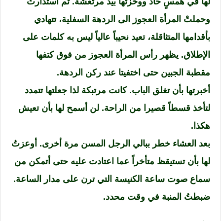
لها في همسٍ حاد ووخزتها بيد مرتعشة. ثم استدارتْ
وحملتْ المرأة العجوز الى الردهة السفلية، تتهادي
بأقدامها المتثاقلة، تعيد نحيباً عالياً ليس به كلمات على
الإطلاق. يظهر رأس المرأة العجوز من فوق كتفها
مقطبة الجبين حتى اختفيتا عند ركن الردهة.
أخبرتها بأن تغلق الباب. كانت مرتبكة لذا جعلتها تتمدد
لتأخذ قسطاً قصيرا من الراحة. لن أسمح لها بأن تعيش
هكذا.
بعد العشاء خطر ببالي الرجل المسن مرة أخرى. أوعزتُ
لها بأن تستيقظ متأخراً عما اعتادت عليه حتى أتمكن من
سماع صوت ساعة الكنيسة التي ترن على مدار الساعة.
ضبطتُ المنبة في وقت محدد.