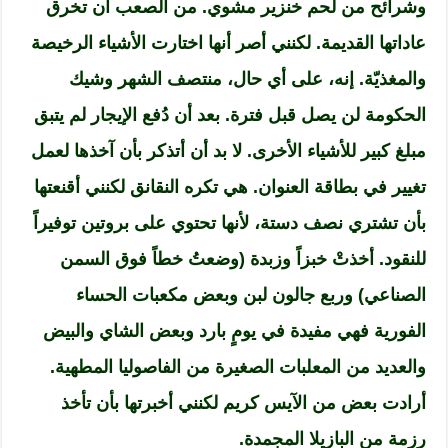
وشرائح من لحم خنزير مشوي. من الصعب أن تخرق
عاداتها القديمة. لكنني أصر أنها اختارت الأشياء الرخيصة
والمغذيّة. إنه، على أي حال، منتصف الشهر وشيك
الحكومة لن يصل قبل فترة. بعد أن دُفع الإيجار لم يتبق
مبلغ كبير للأشياء الأخرى. لا بد أن أتذكر بأن آخذها لعمل
تغيير في بطاقة العنوان. هي تكره النقانق لكنني أقنعتها
بأن تشتري نصف دستة، لأنها تحتوي على بروتين توفيراً
للنقود. أخذتْ خبزاً وزبدة (وضعتُ خطاً فوق السمن
الصناعي) وربع جالون لبن وبعض مكعبات الحساء
الفورية فهي مفيدة في يومٍ بارد وبعض الشاي والبيض
والعديد من المعلبات الصغيرة من الفاصوليا المطهية.
أرادت بعض من الآيس كريم لكنني أخبرتها بأن تأخذ
رزمة من البازيلا المجمدة.