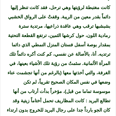
كانت مغتبطة لرؤيتها وهي ترحل، فقد كانت تنظر إليها
دائماً بقدر معين من الريبة. وقفتْ على الرواق الخشبي
بشبشبها ترقب وهي عاقدة ذراعيها، مرتدية سترة
رمادية اللون، حول كرشها الثمين، ترتفع القطعة التحتية
بمقدار بوصة أسفل فستان المنزل النمطي الذي دائما
ترتديه. أنا، بالأصالة عن نفسي، كم كنت أكره دائماً تلك
المرأة الألمانية. سئمتُ من رؤية تلك الأشياء بعينها، في
الغرفة، والتي أخذتها معها (بالرغم من أنها تجشمت عناء
وضعها في نفس المكان الصحيح تقريباً، لم تكن
موسوسة تماما من قبل)، مؤخراً بدأت أرتاب من أنها
تطالع البريد : كانت المظاريف تحمل أختاماً زيتية وقد
كان الجو بارداً جدا على رجال البريد للخروج بدون ارتداء