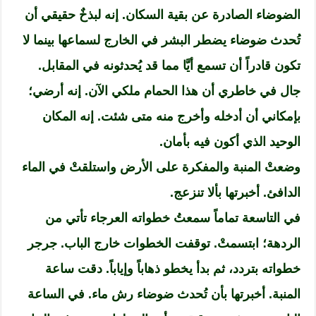
الضوضاء الصادرة عن بقية السكان. إنه لبذخٌ حقيقي أن
تُحدث ضوضاء يضطر البشر في الخارج لسماعها بينما لا
تكون قادراً أن تسمع أيَّا مما قد يُحدثونه في المقابل.
جال في خاطري أن هذا الحمام ملكي الآن. إنه أرضي؛
بإمكاني أن أدخله وأخرج منه متى شئت. إنه المكان
الوحيد الذي أكون فيه بأمان.
وضعتْ المنبة والمفكرة على الأرض واستلقتْ في الماء
الدافئ. أخبرتها بألا تنزعج.
في التاسعة تماماً سمعتُ خطواته العرجاء تأتي من
الردهة؛ ابتسمتْ. توقفت الخطوات خارج الباب. جرجر
خطواته بتردد، ثم بدأ يخطو ذهاباً وإياباً. دقت ساعة
المنبة. أخبرتها بأن تُحدث ضوضاء رش ماء. في الساعة