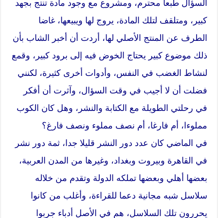
السؤال طبعا محترم، ومشروع مع وجود مادة تنتج بجهد
كبير، ومتلقف لتلك المادة، يروج لها ويبيعها، غاضا
الطرف عن المنتج الأصلي لها، أردت أن أخبر الشاب بأن
ذلك موضوع كبير يحتاج الخوض فيه إلى برود كبير، وقمع
لنشاط الغضب في النفس، وأدوات أخرى كثيرة، لكنني
فضلت أن لا أجيب في وقت السؤال، وآثرت أن أفكر
في رحلتي الطويلة مع الكتابة والنشر، وهل كان الكوب
مملوءا، أم فارغا، أم نصف مملوء ونصف فارغ؟
في الماضي كان عدد دور النشر قليلا جدا، ثمة دور نشر
في القاهرة وبيروت وبغداد، وغيرها من المدن العربية،
بعضها أهلي وبعضها تملكه الدولة وتقدم من خلاله
سلاسل شبه مجانية دعما للقراءة، وأغلب من كانوا
يحررون تلك السلاسل، هم في الأصل أدباء جربوا