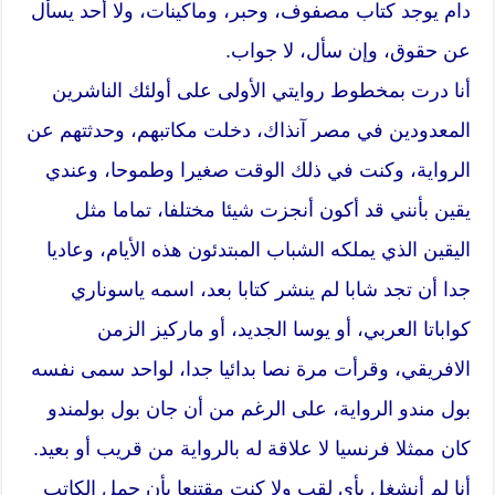
دام يوجد كتاب مصفوف، وحبر، وماكينات، ولا أحد يسأل
عن حقوق، وإن سأل، لا جواب.
أنا درت بمخطوط روايتي الأولى على أولئك الناشرين
المعدودين في مصر آنذاك، دخلت مكاتبهم، وحدثتهم عن
الرواية، وكنت في ذلك الوقت صغيرا وطموحا، وعندي
يقين بأنني قد أكون أنجزت شيئا مختلفا، تماما مثل
اليقين الذي يملكه الشباب المبتدئون هذه الأيام، وعاديا
جدا أن تجد شابا لم ينشر كتابا بعد، اسمه ياسوناري
كواباتا العربي، أو يوسا الجديد، أو ماركيز الزمن
الافريقي، وقرأت مرة نصا بدائيا جدا، لواحد سمى نفسه
بول مندو الرواية، على الرغم من أن جان بول بولمندو
كان ممثلا فرنسيا لا علاقة له بالرواية من قريب أو بعيد.
أنا لم أنشغل بأي لقب ولا كنت مقتنعا بأن حمل الكاتب