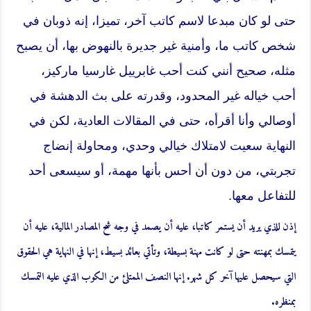
حتى لو كان مبدعا لاسم كاتب آخر، تميزا، إنه ذوبان في
شخص كاتب ما، وأمنية غير جديرة بالنهوض بها، أن يصبح
مثله، صحيح أنني كنت أحب غابرييل غارسيا ماركيز،
أحب خياله غير المحدود، وقدرته على بث الدهشة في
أوصالي وأنا أقرأه، حتى في المقالات العادية، لكن في
النهاية سعيت لامتلاك خيالي وحدي، ومحاولة إنضاج
تجربتي، من دون أن أحس بأنها مهمة، أو سيسعى أحد
للتفاعل معها.
إذن للذي يريد أن يستمر كاتبا، عليه أن يصمد في وجه شح المصادر المالية، عليه أن
يتمسك بمهنته حتى لو كانت مهنة بسيطة، وتأتي بعائد بسيط، إنها في النهاية هي الحقوق
التي سيحصل عليها آخر كل شهر. إنها النصف الممتلئ من الكوب الذي عليه التمسك
بمنظره.