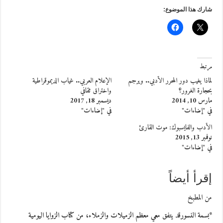
شارك هذا الموضوع:
مرتبط
لماذا يغيب دور المحرر الأدبي.. ويرجم
الإعلام العربي.. غياب الديموقراطية
بحجارة الغرور؟
واختراق ثقافي
مارس 10, 2014
ديسمبر 18, 2017
في "إضاءات"
في "إضاءات"
الأدب والفايسبوك: موت القارئ
نوفمبر 13, 2015
في "إضاءات"
إقرأ أيضاً
من المطبخ
*بسمة النسورقد يتفق معي معظم الزميلات والزملاء، من كتاب الزوايا اليومية