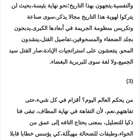
والنفسية
.
يتجهون بهذا التاريخ
؛
نحو نهاية بئيسة
،بحيث لن
يتركوا لهوية هذا التاريخ مجالا يذكر،سوى صناعة
وتكريس منظومة الجريمة في أبعادها الكبرى
.
يدبجون
بجلد الضعفاء والمسحوقين
،تفاصيل القتل،ينشدون
المحو
.
ينتعشون على استراتجيات الإبادة
،صار القتل سيد
الجميع،ولا لغة سوى للبربرية البغضاء
.
(3)
من يحكم العالم اليوم؟ أقزام في كل شيء
،حتى
تفاهتهم
.
نعم
، لأن التفاهة في نهاية المطاف، تبقى فنا
ذكيا للتضليل، بمعنى يحتاج التافه إلى عمق من
الخواء،وطبقات للضحالة مهيكَلة،كي يؤسس خطابا قابلا