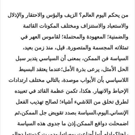
من يحكم اليوم العالم؟ الزيف والبؤس والاحتقار والإذلال
والاستعباد والاستنزاف ومختلف المكونات القائمة
والضمنية
؛ المعهودة والمحتملة؛ لقاموس العهر في
تمثلاته المجسمة والمتصورة
.
قيل، منذ زمن بعيد،
السياسة فن الممكن، بمعنى أن السياسي يتدبر سبل
الحل الأمثل، يرعى بذرة الأمل؛عندما يعتقد البسيط
اللاسياسي بأن الأبواب موصدة، بالتالي مختلف ارتدادات
الإحباط والانهيار
.
هكذا
،
تكمن عظمة القائد في تعبيده
لطرق تخلق من اللاشيء أشياء
؛
لصالح تهذيب الفعل
الإنساني
.
اليوم
،السياسة بصدد تقويض جل الممكن،ثم
اضمحلت دوافع الممكن
.
إذن ما جدوى هذه السياسة
راهنا؟
مادام أنها أضاعت بوصلتها،ودمرت كينونتها
.
دجالو