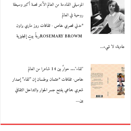
الموسيقى القادمة من العالم الآخر قصة أكبر وسيطة
روحية في العالم
*مدني قصري خاص - ثقافات روز ماري براون
ROSEMARY BROWMربةُ بيتٍ إنجليزية
عادية، لا شيء…
"لقاء"... حوارٌ بين 14 شاعرا من العالم
خاص- ثقافات *عثمان بوطسان إن ’’لقاء’’ إصدار
شعري جماعي يفتح جسر الحوار والتداخل الثقافي
بين…