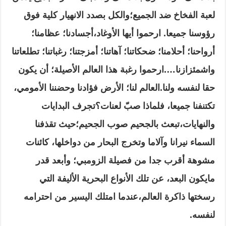
لعبة الفخاخ ضد الجميع؛والكل بصدد الانهيار كلية فوق
رؤوسنا جميعا
.
ارحموا أيها الأوغاد،أجسادنا؛ عظامنا؛
أرواحنا؛ أحلامنا؛ ضحكاتنا؛ آهاتنا؛ أمزجتنا؛ رغباتنا؛ تطلعاتنا
واشمئزازنا
….
ارحموا رغبة هذا العالم الأصيلة؛ أن يكون
حقا لنفسه ولنا
.
العالم لنا؛ الأرض فؤادنا وحضننا الأمومي،
تكتنفنا جميعا، فلماذا صبّ لعنات؟تجرف البدايات
والنهايات،تبعث بالجحيم صوب الجحيم؛حيث تقذفنا
السماء نيرانا وآلاما وتخرج البحار من دواخلها، كائنات
مشوهة أقرب جدا من فصيلة الزومبي؛ وأبعد قدر
مايكون البعد، عن تلك الأنواع البحرية الأليفة التي
رسختها ذاكرة العالم
،عندما امتلك اليسير من احترامه
لنفسه
.