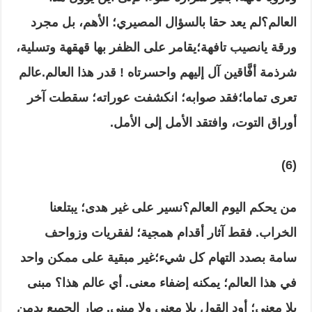
العالم؟لم يعد حقا بالسؤال المصيري
؛
الأهم
،
بل مجرد
ورقة يانصيب تافهة
؛
يقامر على الظفر بها قهقهة وتسلية
،
شرذمة أفَّاقين آل إليهم واحسرتاه
!
قدر هذا العالم
.
عالم
تعرى تماما
؛فقد صوابه؛
انكشفت عوراته
؛
سقطت آخر
أوراق التوت
،
وافتقد الأمل إلى الأمل
.
(6)
من يحكم اليوم العالم؟نسير على غير هدى؛ يبتلعنا
الخراب
.
فقط آثار أقدام همجية؛ لفقريات وزواحف
سامة بصدد التهام كل شيء؛
غير مبقية على
ممكن واحد
في هذا العالم؛ يمكنه إضفاء معنى
.
أي عالم هذا؟ مبنى
بلا معنى؛ أود القول بلا معنى ولا مبنى
.
صار الجميع يدمن