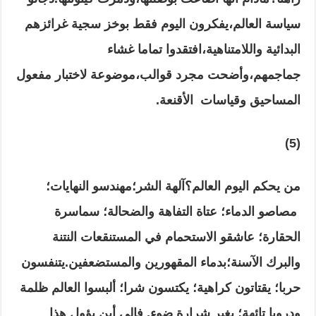
سياسة العالم،يفكرون اليوم فقط بوخز سجية غرائزهم
البدائية واللامتناهية،افتقدوا تماما غشاء
جماجمهم،وأضحت مجرد قوالب،موضوعة لاختبار مفعول
المساحيق وقياسات الأقنعة
.
(5)
من يحكم اليوم العالم؟آلهة الشر
؛مهندسو النهايات؛
مصاصو الدماء
؛
عتاة التفاهة والضحالة
؛
سماسرة
الحقارة
؛
عاشقو الاستحمام في المستنقعات النتنة
والبرك الآسنة
؛
بدماء المقهورين والمستضعفين
.
يتنفسون
حربا
؛
يقتاتون كراهية
؛
يكتسون شرا
؛
ألبسوا العالم ظلمة
ودروبا تائهة
؛
بغير شرارة ضوء
.
فإلى أين يؤول هذا