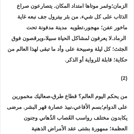
الزمان
؛وغمر موتاها امتداد المكان
.
يتصارعون
صراع
الذئاب
على كل شيء
.
من بئر بيترول جف نبعه غاية
ماخور عفن
؛
مهجور
،تطويه مدينة مدفونة تحت
الرماد
.
لا يعرفون لمشاكل الحياة سبيلا
،ويرقصون فوق
الجثث؛ كل ليلة وصبيحة على وأد ما تبقى لهذا العالم من
حكاية؛ قابلة للرواية أو الذكر
.
(2)
من يحكم اليوم العالم؟ قطاع طرق
،صعاليك مخمورين
على الدوام؛بسم الأفاعي،نبيذ عصارة قهر البشر
.
مرضى
يكابدون مختلف رواسب العُصاب الذُهاني وجنون
العظمة؛ ممهورة بشتى عقد الأمراض الذهنية