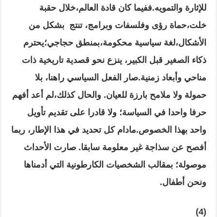
للإثارة والتمويه
.
ففيما كان قادة العالم
،خلال حقبة
خلت،حماة رؤى وفلسفات وبرامج، تنتج بشكل من
الأشكال،لغة سياسية محكومة،بمنطق حجاجي؛يحترم
ذكاء الصغير قبل الكبير، ينزع نحو قصدية تاريخية ذات
مناحي وأبعاد زمنية
.
صار الفعل السياسي راهنا
، بلا
حمولة ولا ملامح بارزة للعيان
.
والحال كذلك
،لم أعد أفهم
حرفا واحدا في السياسة؛ ولا قادرا على تقديم تأويل
واحد بهذا الخصوص
.
مادام كل تحديد في هذا الإطار، ربما
أفصح عن سذاجة غير معلومة سابقا
.
صارت الأحداث
موصولة؛ بمقالب الشخصيات الكارطونية التي أدمناها
ونحن أطفال
.
(4)