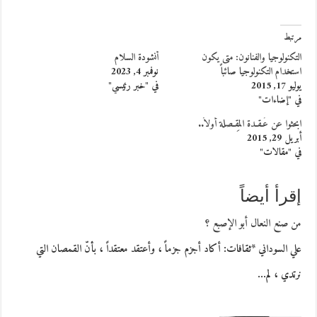
مرتبط
التكنولوجيا والفنانون: متى يكون
أنشودة السلام
استخدام التكنولوجيا صائباً
نوفمبر 4, 2023
يوليو 17, 2015
في "خبر رئيسي"
في "إضاءات"
ابحثوا عن عُـقـدة المِقـصلة أولاً..
أبريل 29, 2015
في "مقالات"
إقرأ أيضاً
من صنع النعال أبو الإصبع ؟
علي السوداني *ثقافات: أكاد أجزم جزماً ، وأعتقد معتقداً ، بأنّ القمصان التي
نرتدي ، لم…