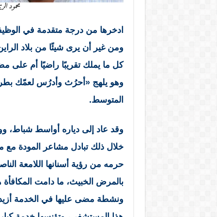
محمود الر
ادخرها من درجة متقدمة في الوظيف
ومن غير أن يرى شيئًا من بلاد الراين
كل ما يملك تقريبًا راضيًا أم على 
وهو يلهج «أحرُث وأدرُس لعمّك بطرس»
المتوسط.
وقد عاد إلى دياره أواسط شباط، و
خلال ذلك تبادل مشاعر المودة مع مم
حرمه من رؤية أسنانها اللامعة الناصع
بالمرض الخبيث، ما دامت المكافأة
ونشطة مضى عليها في الخدمة أزيد م
هذا المستشفى، وتؤنسها خدمة كبار ال