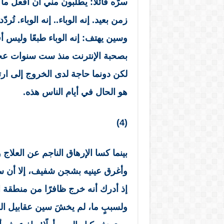
سرّه قائلًا: يطلبون مني أن أفعل 
زمن بعيد. إنه الوباء.. إنه الوباء. تُر
وسين يهتف: إنه الوباء طبعًا وليس 
بصحبة الإنترنت منذ ست سنوات عجاف 
لكن دونما حاجة لدى الخروج إلى ارتد
هو الحال في أيام الناس هذه.
(4)
بينما كسا الإرهاق الناجم عن العلا
وأغرق عينيه بشجن شفيف، إلا أن سين
إذ أدرك أنه خرج ظافرًا من منطقة ا
ولسببٍ ما، لم يخشَ سين عقابيل الوب