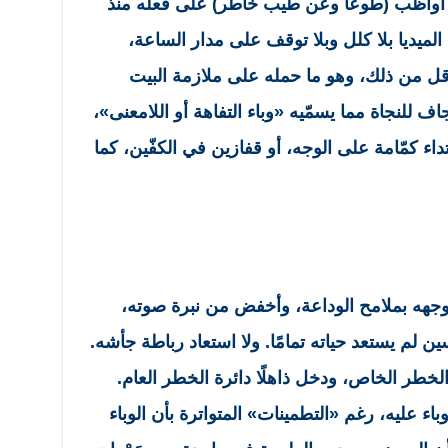
ما أواظب (طوعًا وعن طيب خاطر) على فعله منذ
دّد الميديا بلا كلل وبلا توقف على مدار الساعة،
أقل من ذلك، وهو ما حمله على ملازمة البيت
للنجاة مما يسمّيه «وباء التفاهة أو اللامعنى»،
اء كمّامة على الوجه، أو قفازين في الكفّين، كما
ج وجهه بملامح الوداعة، وأخفض من نبرة صوته،
 لم يستعد حياته تمامًا. ولا استعاد رباطة جأشه.
لخطر الخاص، ودخل ذاهلًا دائرة الخطر العام.
اء عليه، رغم «التطمينات» المتواترة بأن الوباء