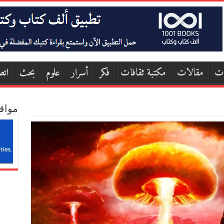
ات
مقالات
مكتبة ثقافات
فكر
أسرار
علوم
بحث
اتص
مواق