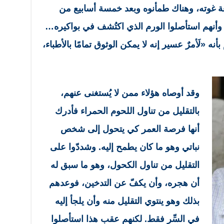
وته، وهناك طمأنوه وبعد خمسة أسابيع من
أنهم استأصلوا الورم الذي اكتُشف في بواكيره…
 «لَأمرٌ عسير إنه لا يمكن الوثوق تمامًا بالأطباء،
وقد أوصاه هؤلاء ممن لا يُستغنى عنهم،
بالتقليل من تناول اللحوم الحمراء فأدرك
أنها فرصة العمر كي يتحول إلى شخص
نباتي وهو ما كان يطمح إليه. وشددّوا على
التقليل من تناول الكحول، وهو ما سبق له
أن هجره، وأن يكفّ عن التدخين، فوعدهم
بذلك وهو ينتوي التقليل منه وأن يلجأ إليه
في السِّر فقط. لكنهم عقب هذا استأصلوا