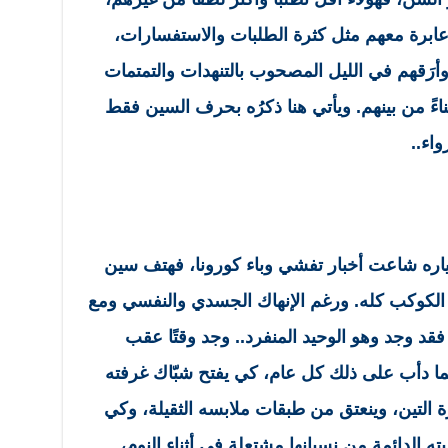
عابرة معهم مثل كثرة الطلبات والاستفسارات،
وأرَقهم في الليل المصحوب بالتنهدات والتمتمات
ءً من بينهم. ويأتي هنا ذكرُه بحرف السين فقط
واء..
دياره شاعت أخبار تفشي وباء كورونا، فهتف سين
ض الكوكب كله. ورغم الإنهاك الجسدي والنفسي ومع
 فقد وجد وهو الوحيد المنفرد.. وجد وقتًا عقب
ما دأب على ذلك كل عام، كي يفتح شبّاك غرفته
 التين، وينعتق من طبقات ملابسه الثقيلة، وكي
 الدائمة من نسيانها مشتعلة في أثناء النوم،