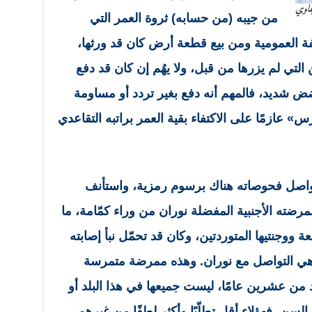
يماوي
من جيبه (من حسابه) ثروة العمر التي
ة العمومية ومن بيع قطعة أرض كان قد ورثها،
 التي لم يزرها من قبل، ولا يهُم إن كان قد دفع
مضض شديد، فالمهم أنه دفع بغير تردد أو مساومة
 عازمًا على الاكتفاء بقية العمر براتبه التقاعدي
واصل فحوصاته هناك برسوم رمزية، واستأنف
رضته الأجنبية المفضلة نوران من وراء كمّامة، ما
ة ووجنتيها المتوردتين، وكان قد تحمّل نبأ إصابته
 هي التواصل مع نوران. وهذه ممرضة متمرسة
ن عشرين عامًا، ليست جميعها في هذا البلد أو
سن، فهؤلاء أقل تطلّبًا وأكثر لطفًا من غيرهم،