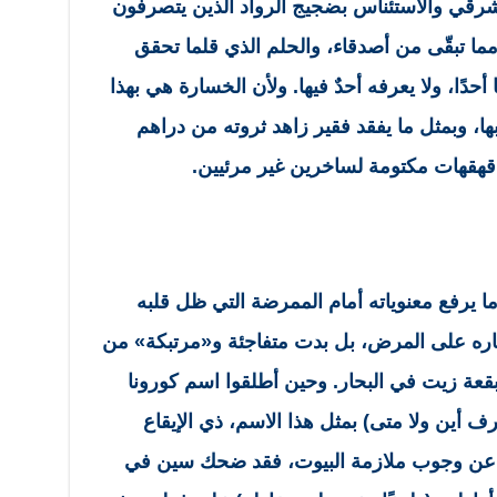
شرقي والاستئناس بضجيج الرواد الذين يتصرفون
مما تبقّى من أصدقاء، والحلم الذي قلما تحقق
 أحدًا، ولا يعرفه أحدٌ فيها. ولأن الخسارة هي بهذا
بها، وبمثل ما يفقد فقير زاهد ثروته من دراهم
قهقهات مكتومة لساخرين غير مرئيين.
 يرفع معنوياته أمام الممرضة التي ظل قلبه
صاره على المرض، بل بدت متفاجئة و«مرتبكة» من
ثل بقعة زيت في البحار. وحين أطلقوا اسم كورونا
ف أين ولا متى) بمثل هذا الاسم، ذي الإيقاع
ن عن وجوب ملازمة البيوت، فقد ضحك سين في