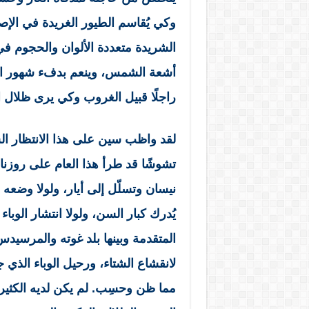
وكي يُقاسم الطيور الغريدة في الإص
الشريدة متعددة الألوان والحجوم في 
أشعة الشمس، وينعم بدفء شهور الر
راجلًا قبيل الغروب وكي يرى ظلال 
لقد واظب سين على هذا الانتظار السنو
تشوشًا قد طرأ هذا العام على روزنام
نيسان وتسلّل إلى أيار، ولولا وضعه
يُدرك كبار السن، ولولا انتشار الوباء ا
المتقدمة وبينها بلد غوته والمرسيد
لانقشاع الشتاء، ورحيل الوباء الذي ج
مما ظن وحسِب. لم يكن لديه الكثير، 