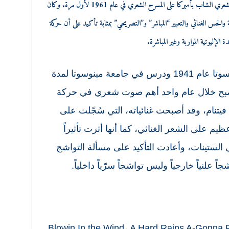
لصحيفة “النيويورك تايمز” بأنه أهم شاعر في الجيل الشعري الشاب بأميركا على المسرح الشعري في عام 1961 لأول مرة. وكان
لية والحس الغنائي والتعبير “المباشر” و”التصريحي” بمثابة تأكيد على أن حركة
 الإليوتية المواربة وغير المباشرة.
ولد بوب ديلان في دولوث بولاية مينسوتا عام 1941 ودرس في جامعة مينوسوتا لمدة
أصبح خلال عام واحد أهم صوت شعري في حركة
يتنام، وقد أصبحت غنائياته، التي سُجّلت على
يم على الشعر الغنائي، كما أنها أثرت تأثيراً
 الستينات، وأعادت التأكيد على مسألة التواشج
 علنياً خارجياً وليس تواشجاً سرّياً داخلياً.
Blowin In the Wind، A Hard Rains A-Gonna F