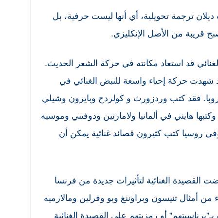
 ديلان ترجمة تحويلية، أي أنها ليست حرفية، بل
بح قريبة من الأصل الإنكليزي.
لغنائي قد استعاد مكانته في حركة الشعر الحديث.
 شهدت حركة إحياء واسعة للنبض الغنائي في
روبا. فقد كتب وردزورث و كولردج وبايرون وشيلي
وكتبها هايني في ألمانيا ولامارتين ودوفيني وموسيه
وفي روسيا كتب كثيرون قصائد غنائية يمكن أن
ت القصيدة الغنائية لتأثيرات جديدة من فرنسا
ء من أمثال تنيسون وبراوننغ وبو وفرلين ومالارميه
 بـ”برناسيتهم” أو رمزيتهم على القصيدة الغنائية