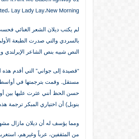
ited، Lay Lady Lay،New Morning.
لم يكتب ديلان الشعر الغنائي فحسب،
النص شبيه بنص الشاعر الإيرلندي ويليام بت
مستقل. وقمت بترجمتها في أواسط 
حسن الحظ أنني عثرت عليها بين أورا
بنوبل) أن اختياري المبكر ترجمة هذه 
ومما يؤسف له أن ديلان مازال مشهو
من المثقفين، عرباً وغيرهم، استغربوا