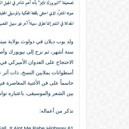
صوته المتفرّد الذي احتفى باللغة المحكية والموسيقى المح
الحداثة في الشعر إنما تطرق سبيلاً آخر غير سبيل القصيدة
ستة أشهر، ثم نزح إلى نيويورك و
الاحتجاج على العدوان الأميركي في ف
أسطوانات بملايين النسخ، ذات أثر عظ
حاسماً على فن الأغنية المعاصرة في
بين الشعر والموسيقى، باعتباره تواشجاً
نذكر من أعماله:
all، It Aint Me Babe،Highway 61