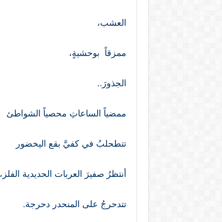
العشب،
ممزقاً بوحشيةٍ،
الجذورَ..
ممضياً الساعاتِ محصياً الشواطئ
تتطحلبُ في كفيَّ بقع اليخضور
أنتظرُ صفيرَ العربات الحديدية الفلز،
تتدحرجُ على المنحدر دحرجة.