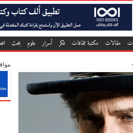
ات
مقالات
مكتبة ثقافات
فكر
أسرار
علوم
بحث
اتص
مواق