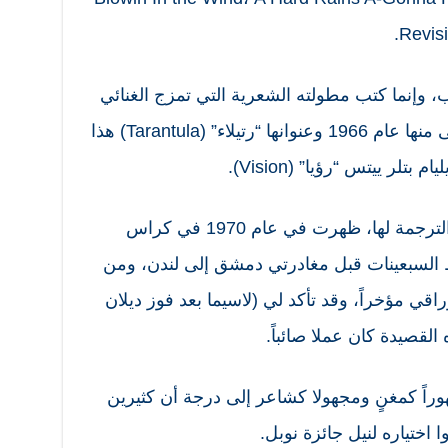
Revis
 وإنما كتب مطولته الشعرية التي تمزج الغنائي
بالسردي والتي صدرت الطبعة الأولى منها عام 1966 وعنوانها “رتيلاء” (Tarantula) هذا
لر ييتس “رؤيا” (Vision).
“قصيدة إلى جواني” التي أقدم هذه الترجمة لها، ظهرت في عام 1970 في كراس
السبعينات قبل مغادرتي دمشق إلى لندن، ومن
قي مؤخراً، وقد تأكد لي (لاسيما بعد فوز ديلان
القصيدة كان عملا صائباً.
راً كمغنٍ ومجهولا كشاعر إلى درجة أن كثيرين
 اختياره لنيل جائزة نوبل.