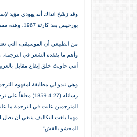
وقد رَشَحَ آنذاك أنه يهودي مؤيد لإس
بورخيس بعد كارثة 1967. وهذه مسألة تحتاج إلى وقفة منفصلة.
من الطبيعي أن الموسيقى، التي تعت
وأهم ما يفقده الشعر في الترجمة. و
أنني حاولتُ خلقَ إيقاع مقابل بالعربي
وهي تبدو لي مطابقة لمفهوم الترجمة
رسائله (27-4-1859) 
المترجمين عانت في الترجمة ما عاني
مهما بلغت التكاليف ينبغي أن يظل ا
المحشو بالقش”.