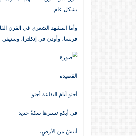
بشكل عام.
وأما المشهد الشعري في القرن الفا
فرنسا، وأودن في إنكلترا، وستيفن جو
القصيدة
أجثو أيامَ اليفاعةِ أجثو
في أيكةٍ تسبرها سكةُ حديد
أنتشُ من الأرضِ،