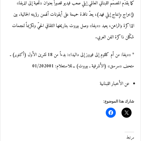
كما يقدّم المصمّم اللبناني العالمي إيلي صعب فيديو قصيراً بعنوان «تحية إلى الديفا»
(إخراج وإنتاج إيلي فهد)، يعدّ نافذة حميمة على أيقونات ألهمن رؤيته الجمالية. بين
الذاكرة والراهن، يعيد «ديفا» وصل بيروت بتاريخها الثقافي الحيّ وتكريماً لنجمات
شكّلن ذاكرة الفن العربي.
* «ديفا: من أم كلثوم إلى فيروز إلى داليدا»: بدءاً من 18 تشرين الأول (أكتوبر) ـ
متحف «سرسق» (الأشرفية ـ بيروت) ــ للاستعلام: 01/202001
عن الأخبار اللبنانية
شارك هذا الموضوع:
مرتبط