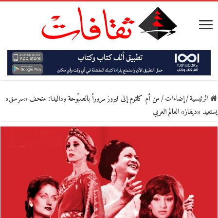
الرئيسية
/
إضاءات
/
من أم كلثوم إلى فيروز مروراً بالصبّوحة وداليدا: متحف «سرسق»
يستعيد «ديفاز» العالم العربي