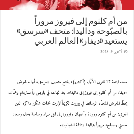
من أم كلثوم إلى فيروز مروراً
بالصبّوحة وداليدا: متحف «سرسق»
يستعيد «ديفاز» العالم العربي
أكتوبر 9, 2025
مساء الجمعة 17 تشرين الأوّل (أكتوبر)، يفتح متحف «سرسق» أبوابه لمعرض
«ديفا: من أم كلثوم إلى فيروز إلى داليدا». بعد نجاحه في باريس وأمستردام وعمّان،
يحطّ المعرض المتعدّد الوسائط في بيروت تكريماً لإرث نجمات شكّلن ذاكرة الفن
العربي: من أم كلثوم ووردة وأسمهان وفيروز، إلى ليلى مراد وسامية جمال وسعاد
حسني وصباح، مروراً بداليدا «دائمة الشباب».