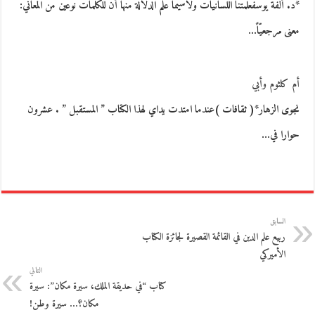
*د. ألفة يوسفعلّمتنا اللسانيات ولاسيّما علم الدّلالة منها أنّ للكلمات نوعين من المعاني:
معنى مرجعيّاً…
أم كلثوم وأبي
نجوى الزهار*( ثقافات )عندما امتدت يداي لهذا الكتاب ” المستقبل ” . عشرون
حوارا في…
السابق
ربيع علم الدين في القائمة القصيرة لجائزة الكتاب
الأميركي
التالي
كتاب “في حديقة الملك، سيرة مكان”: سيرة
مكان؟… سيرة وطن!