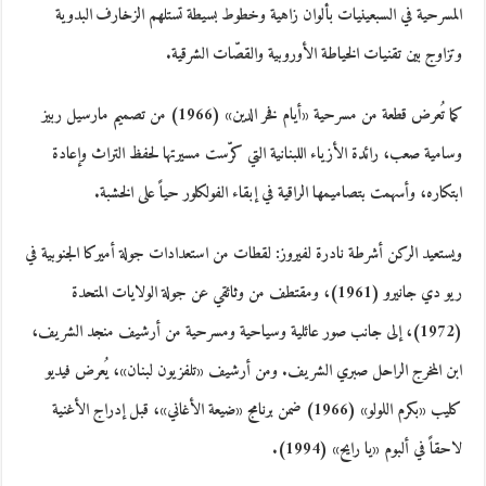
المسرحية في السبعينيات بألوان زاهية وخطوط بسيطة تستلهم الزخارف البدوية
وتزاوج بين تقنيات الخياطة الأوروبية والقصّات الشرقية.
كما تُعرض قطعة من مسرحية «أيام فخر الدين» (1966) من تصميم مارسيل ربيز
وسامية صعب، رائدة الأزياء اللبنانية التي كرّست مسيرتها لحفظ التراث وإعادة
ابتكاره، وأسهمت بتصاميمها الراقية في إبقاء الفولكلور حياً على الخشبة.
ويستعيد الركن أشرطة نادرة لفيروز: لقطات من استعدادات جولة أميركا الجنوبية في
ريو دي جانيرو (1961)، ومقتطف من وثائقي عن جولة الولايات المتحدة
(1972)، إلى جانب صور عائلية وسياحية ومسرحية من أرشيف منجد الشريف،
ابن المخرج الراحل صبري الشريف. ومن أرشيف «تلفزيون لبنان»، يُعرض فيديو
كليب «بكرم اللولو» (1966) ضمن برنامج «ضيعة الأغاني»، قبل إدراج الأغنية
لاحقاً في ألبوم «يا رايح» (1994).