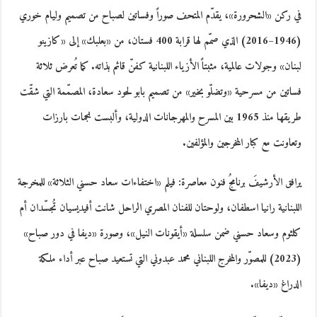
في ركن «الشحرورة»، يقدّم المتحف صوراً وفساتين لصباح من تصميم وليام خوري
(1946–2016) الذي صمّم لها قرابة 400 فستان، من «بعلبك» إلى «كازينو
لبنان» وجولات عالمية، مثبتاً الأزياء اللبنانية كفنّ قائم بذاته. كما تُعرض ثلاثة
فساتين من مسرحية «وتضلّو بخير» من تصميم بابو لحود سعادة، المصمّمة التي شقّت
طريقها منذ 1965 بين المسرح والمهرجانات الدولية، وألبست نجمات بارزات
وتعاونت مع كبار المخرجين والمؤلفين.
يرافق الأرشيفَ برنامجُ فنون معاصرة: فيلم «اختفاءات سعاد حسني الثلاثة» للمخرجة
اللبنانية رانيا اسطفان، ولوحتان للفنان المصري الراحل شانت أفيديسيان تُجسّدان أم
كلثوم وسعاد حسني ضمن سلسلة «أيقونات النيل»، وصورة «ديفا في دور صباح»
(2023) للمصوّر والمخرج اللبناني محمد عبدوني التي تستعيد صباح عبر أداء ملكة
الدراغ «ديفا».