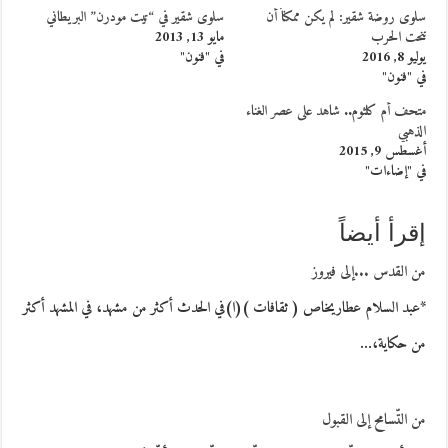
سلوى روضة شقير: لم يكن ممكناً أن
سلوى شقير في “تيت مودرن” البريطاني
تنحت الحرب
مايو 13, 2013
يوليو 8, 2016
في "فنون"
في "فنون"
متحف أم كلثوم.. شاهد على عصر الغناء
الذهبي
أغسطس 9, 2015
في "إضاءات"
إقرأ أيضاً
من القدس ...إلى فيروز
*عبد السلام عطاريخاص ( ثقافات )(ا)في الحدث أكثر من مشهد، في المشهد أكثر
من حكاية،…
من التّسامح إلى القبول