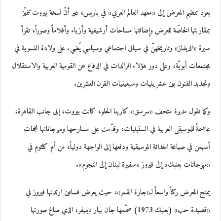
يعود تنظيم المعرض إلى «معهد العالم العربي» في باريس، غير أنّ نسخة بيروت تتميّز
بمقاربتها الخاصّة للعرض وإضافتها مساحات أرشيفية وأزياء وأفلاماً وصوراً، تقرأ
سيرة «الديفاز» وتاريخهنّ في سياق اجتماعي وسياسي يُضيء على ولادة النسوية في
مجتمعات أبويّة، وعلى دور هؤلاء الرائدات في الدفاع عن القومية العربية والاستقلال
وتجديد الفنون بين عشرينيات وسبعينيات القرن العشرين.
وكما تقول مديرة متحف «سرسق» كارينا الحلو، كانت بيروت، إلى جانب القاهرة،
عاصمةً للموسيقى العربية في الستينيات، وقدّمت على مسارحها ومهرجاناتها نجمات
أسهمن في صياغة الحداثة الموسيقية ودفعها إلى الواجهة دولياً، من أم كلثوم في
«مهرجانات بعلبك» إلى فيروز «سفيرة لبنان إلى النجوم».
يمنح المعرض ركناً واسعاً لـ«جارة القمر»، حيث يعرض فساتين ارتدتها فيروز في
«قصيدة حب» (بعلبك 1973) صمّمها جان بيار ديليفر، الذي صاغ صورتها