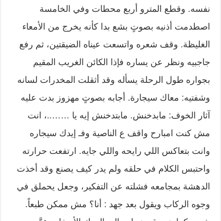
نفسه. وقطع المترو أربع محطات وفي الخامسة
اصطدمت أذنيه بصوتٍ بشع بدا كأنه يخرج من الأمعاء
الغليظة. وقف شعره واتسعت عيناه الضيقتين، ثم رفع
جاجبيه ونظر عن يساره فإذا الكائن الغريب المقيم
بجواره طول الرحلة يسأله وقد أثقلت المخدرات لسانه
وشفتيه: معاك سيجارة. أجابه بصوتٍ مهزوز بدت عليه
آثار الخوف: مابدخنش. مابتدخنش إيه يا ……..، انت
مش كنت امبارح واقف ع الناصية وفـ إيدك سيجاره
وانت بتعاكس اللي رايحه واللي جايه. ارتفعت حرارته
واحتبس الكلام في حلقه ولم يدر كيف يصنع وقد أخذت
الدهشة بمجامعه فشلته عن التفكير، وجعل يحملق في
وجوه الركاب ويقول بعد جهد : أنا؟ مش ممكن طبعاً.