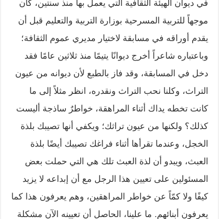
في ديوان الهيئة الثقافية التي يعمل بها منذ سنتين، كان
موجهاً للتربية المسرحية بوزارة التربية والتعليم قبل أن
يقدم أوراقه في مسابقة لاختيار مديري عموم الثقافة؛
وباعتباره شاعراً أخرج ديوانًا يتيمًا منذ ثلاثين عامًا فقد
دخل في المسابقة، وقد فاز بالطبع لأن ديوانه من عيون
التراث، وكلنا نحب التراث ونقدره، انظر مثلاً إلى ما
كانت تخطه يداك أثناء المراهقة، خواطرٌ ساذجة أليست
كذلك؟ ولكنها من عيون تراثك؛ ويكفي أنها تصيبك بلذة
الخجل، وعندما تقرأها أثناء فراغك تصيبك أيضًا بلذة
العبث، ويبدو أن لذة العبث تلك هي التي حملت بعض
المسئولين على تعيين هذا الرجل مع أن إبداعه لا يزيد
كيفًا ولا كمّاً عن خواطر المراهقين، وهم يعرفون هذا كما
يعرفون أبنائهم. ما علينا، الحاصل أن تعيينه الآن مشكلة