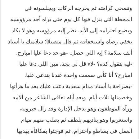
وتنمحي كرامته ثم يخرجه الركاب ويجلسونه في
المحطة التي ينزل فيها كل يوم حتى يراه أحد مرؤوسيه
ويضيع احترامه إلى الأبد. نظر إليه مرؤوسه وهو لا يكاد
يخفي رضاه واستخفافه ثم قال متصنعًا: سلامتك يا أستاذ
ألف سلامة؟ إيه اللي حصل. -هو حد دعا عليا امبارح.
-ليه بتقول كده؟ -لاء قل لي بجد، مين اللي دعا عليا
امبارح؟ أنا كأني سمعت واحدة عندنا بتدعي عليا.
-بصراحة يا أستاذ مدام سعدية دعت عليك بعد ما هزأتها
وخصمتلها تلات أيام. وبعد أيام تعافى الشاعر من ألامه
ورآه الموظفون وهو يدخل الإدارة وقد زال جبروته،
واستغربوا وهو يناديهم بلطف ثم يطلب منهم مهام
العمل في بساطةٍ واحترام، ثم فوجئوا بمكافأة يهديها