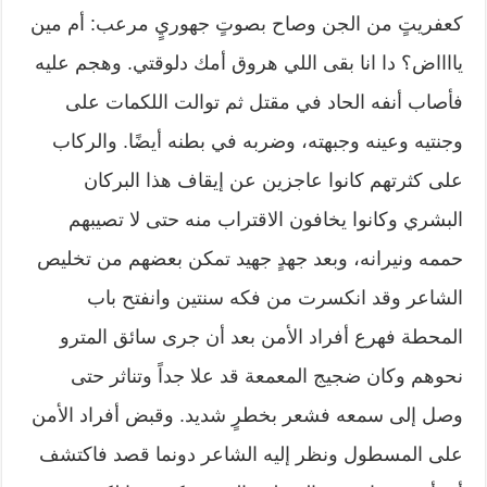
كعفريتٍ من الجن وصاح بصوتٍ جهوريٍ مرعب: أم مين
يااااض؟ دا انا بقى اللي هروق أمك دلوقتي. وهجم عليه
فأصاب أنفه الحاد في مقتل ثم توالت اللكمات على
وجنتيه وعينه وجبهته، وضربه في بطنه أيضًا. والركاب
على كثرتهم كانوا عاجزين عن إيقاف هذا البركان
البشري وكانوا يخافون الاقتراب منه حتى لا تصيبهم
حممه ونيرانه، وبعد جهدٍ جهيد تمكن بعضهم من تخليص
الشاعر وقد انكسرت من فكه سنتين وانفتح باب
المحطة فهرع أفراد الأمن بعد أن جرى سائق المترو
نحوهم وكان ضجيج المعمعة قد علا جداً وتناثر حتى
وصل إلى سمعه فشعر بخطرٍ شديد. وقبض أفراد الأمن
على المسطول ونظر إليه الشاعر دونما قصد فاكتشف