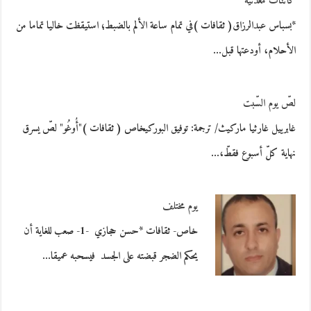
كائنات معدنية
*بسباس عبدالرزاق( ثقافات )في تمام ساعة الألم بالضبط؛ استيقظت خاليا تماما من
الأحلام، أودعتها قبل…
لصّ يوم السّبت
غابرييل غارثيا ماركيث/ ترجمة: توفيق البوركيخاص ( ثقافات )"أُوغُو" لصّ يسرق
نهاية كلّ أسبوع فقطّ،…
يوم مختلف
خاص- ثقافات *حسن حجازي -1- صعب للغاية أن
يحكم الضجر قبضته على الجسد فيسحبه عميقا…