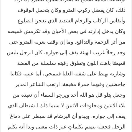
ذلك، كان يفضل ركوب المترو وكان يتحمل الوقوف
وأنفاس الركاب والزحام الشديد الذي يعجن الضلوع
وكان يدخل إدارته في بعض الأحيان وقد تكرمش قميصه
من أثر الزحمة والتدافع. وما إن وقف بعربة المترو حتى
وجد رجلاً غريب الهيئة يقف إلى جواره، كان الرجل يلبس
قميصًا باهت اللون وتطوق رقبته سلسلة من الفضة
وشاربه يهبط على شفته العليا فتنمحي، أما عينيه فكانتا
جاحظتين وفيهما حمرةٌ مخيفة. ارتعب الشاعر المدير
وجعل يتلو قل هو الله أحد ويرجو السماء أن تعيذه من
بلاء الاثنين ومخلوقات الاثنين لا سيما ذلك الشيطان الذي
يقف إلى جواره، ويبدو أن البرشام قد سيطر على دماغ
الرجل فجعله يتمتم بكلماتٍ غير ذات معنى وبدا أنه يكلم