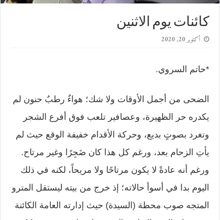
كائنات يوم الاثنين
أكتوبر 20, 2020
*حاتم السروي.
الضحى من أجمل الأوقات ولا شك؛ هواءٌ رطبٌ حنون لم
يكدره حر الظهيرة، وعصافير تلعب فوق أفرع الشجر
وتغرد بصوتٍ بديع، وحركة الأقدام خفيفة الوقع حيث لم
يأتِ الزحام بعد، ورغم كل هذا كان ضَجِرًا وغير مرتاح.
ورغم أنه عادةً لا يكون مرتاحًا ولا مريحاً، لكنه في ذلك
اليوم بدا في أسوأ حالاته؛ إذ خرج من بيته ليستقل المترو
المتجه صوب محطة (السيدة) حيث إدارته العامة الكائنة