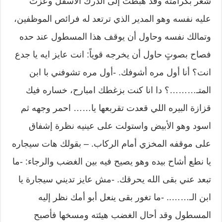
شعر بكرامته وقد هبطت إلى الدرك الأسفل وعزَّت
عليه نفسه وهو المدير الذي ترتعد له فرائص الموظفين،
وتمالك نفسه وحاول أن يوقف هذا المسطول عند حده
فصاح بصوتٍ حاول أن يخرجه قوياً: انت عايز ايه يا جدع
انت؟ أنا أول مره أشوفك. -أول مره تشوفني با ابن
المتـ………؟ دا انا كنت بزغطك امبارح، خساره فيك
قزازة البيره اللي قعدت تقربعها يا…… احمر وجهه ثم
اسود وهو الأبيض واستولت على عينيه نظرة إشفاق
على موقفه المخزي أمام الركاب. – بقولك هات سيجاره
يا نطع أشاح بيده وهو يصيح فيه بين الغضب والرجاء: -ما
تبعد عني بقى الله يحرقك. -مش عايز تديني سيجارة يا
ابن الـ…….. -ما تغور بقى ينعل أبو أمك نظر إليه
المسطول وقد أحال الغضب هيئته ومسخها فأصبح