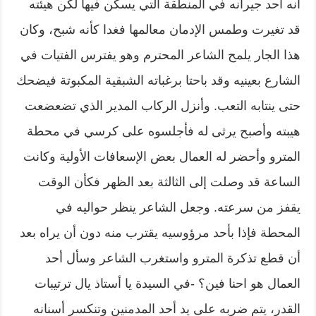
أنه أحد جيرانه في المنطقة التي يسكن فيها لكن هيئته
قد تغيرت وطمس الإدمان معالمها فغدا كأنه شبح، وكان
هذا الجار يلمح الشاعر المحترم وهو يفترس الفتيات في
الشارع بعينيه وقد باحتا برغباته الشبقية المكبوتة فيضحك
حتى ينتابه التعب. وأنزل الركاب المدير الذي تضعضعت
هيبته وأصبح يرثى له فأجلسوه على كرسي في محطة
المترو وأحضر له العمال بعض الإسعافات الأولية وكانت
الساعة قد وصلت إلى الثالثة بعد الظهر فكأن الوقت
يقفز من سرعته. وجعل الشاعر ينظر حواليه في
المحطة فإذا بأحد مرؤوسيه يقترب منه دون أن يراه بعد
أن قطع تذكرة المترو واستغرب الشاعر وسأل أحد
العمال هو احنا فين؟ -في السيدة يا أستاذ يال ترتيبات
القدر، يتم ضربه على يد أحد المدمنين وتنكسر أسنانه