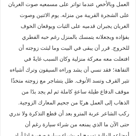
العمل وبالأخص عندما تواتر على مسمعيه صوت الغربان
على الشجرة القريبة من منزله. يوم الاثنين وصوت
الغربان يجبران قدميه على الثبات ويوقعان الخوف
بفؤاده ويجعلانه يتمسك بالمنزل رغم حبه الفطري
للخروج. قرر أن يبقى في البيت وما لبثت زوجته أن
افتعلت معه معركة منزلية وكان السبب غايةً في
التفاهة؛ فقد نسي أن يشد وراءه السيفون وترك أشياءه
تثير القرف وتسد الأنوف. ظل يتشاجر مع زوجته متخذًا
موقف الدفاع طيلة ساعةٍ كاملة ثم لم يجد بدًا من
الذهاب إلى العمل هربًا من جحيم المعارك الزوجية.
ركب الشاعر عربة المترو بعد أن قطع التذكرة ولا ندري
حتى الآن ما الذي يمنعه من شراء سيارة رغم أن
أوضاعه المالية تسمح له بشراء سيارة صغيرة إذا أراد