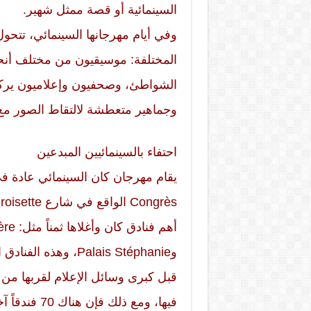
السينمائية أو قصة ممثل شهير.
وفي أيام مهرجانها السينمائي، تتح
المختلفة: موسيقيون من مختلف أنحا
الشواطئ، وصحفيون وإعلاميون يركض
وجماهير متعطشة لالتقاط الصور مع 
احتفاء بالسينمائيين المبدعين
وPalais Stéphanie، 
قبل كبرى وسائل الإعلام لقربها من 
فيها، ومع ذل