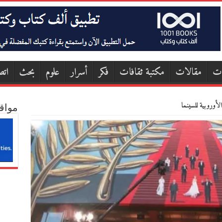
ات
مقالات
مكتبة ثقافات
فكر
أسرار
علوم
بحث
اتص
لأوروبية للسينما
مواق