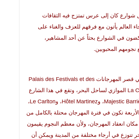
ول شوارع كان إلى عرس تمتزج فيه الثقافات
ء العالم يأتون مع فرقهم للعزف والغناء على
ون في الشوارع بحثاً عن أحد المشاهير،
نجومهم المحبوبين.
يقام مهرجان كان السينمائي عادة في قصر المهرجانات Palais des Festivals et des
Congrès الواقع في شارع La Croisette الموازي لساحل البحر، وتقع في هذا الشارع
أهم فنادق كان وأغلاها ثمناً مثل: Majestic Barrière، وHôtel Martinez، وLe Carlton،
وهذه الفنادق الأربعة تكون في فترة المهرجان محتلة بالكامل من
مكان انعقاد المهرجان، ولأن معظم النجوم يقيمون
ك فإن هناك 70 فندقاً آخر تتوزع في أرجاء مختلفة من المدينة ويمكن أن