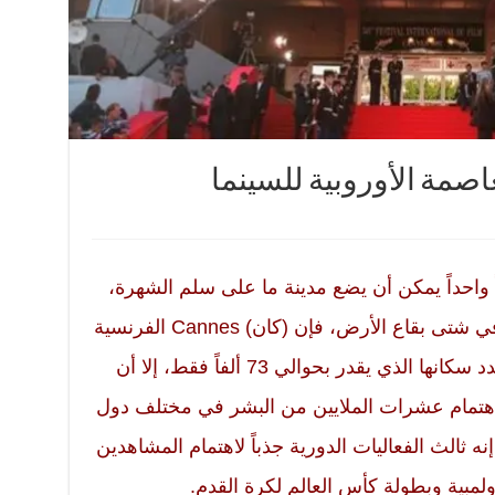
عاصمة الأوروبية للسينما
ثاً واحداً يمكن أن يضع مدينة ما على سلم الشهرة،
ويجعلها معروفة في شتى بقاع الأرض، فإن (كان) Cannes الفرنسية
هي المثال الأبرز على ذلك، فرغم عدد سكانها الذي يقدر بحوالي 73 ألفاً فقط، إلا أن
اهتمام عشرات الملايين من البشر في مختلف دول
نه ثالث الفعاليات الدورية جذباً لاهتمام المشاهدين
ولمبية وبطولة كأس العالم لكرة القدم.