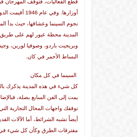
قطع الفعاليات، فتوقف المهرجان ق
أوزارها. وفي عا
نجوم السينما وعشاقها، حيث بدأ المئ
المدينة محطة عبور لهم على طريق ال
وبريجيت باردو، وصوفيا لورين، وجينا 
البساط الأحمر في كان.
السينما في كل مكان
كل شيء في هذه المدينة يذكرك بالس
يمت إلى الفن السابع بصلة، فبالإضاف
توقفك واجهات المحال التجارية الت
أيضاً تشبه الشرائط، أما الآلات ال
مفترقات الطرق وكأن كل شيء في هذ