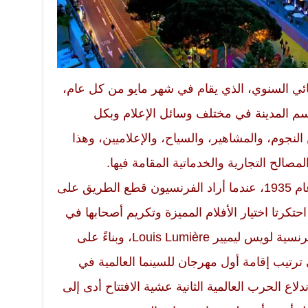
نمائي السنوي، الذي يقام في شهر مايو من كل عام،
كرر خلالها اسم المدينة في مختلف وسائل الإعلام وبكل
لنجوم، والمشاهير، والسياح، والإعلاميين، وهذا
مصالح التجارية والخدماتية المقامة فيها.
تعود فكرة إقامة مهرجان كان إلى عام 1935، عندما أراد الفرنسيون قطع الطريق على
ين احتكرتا اختيار الأفلام المميزة وتكريم أصحابها في
تلك الفترة، فعمد مخترع السينما الفرنسية لويس ليميير Louis Lumière، وبناءً على
ترتيب إقامة أول مهرجان للسينما العالمية في
ي سبتمبر 1939، لكن اندلاع الحرب العالمية الثانية عشية الافتتاح أدى إلى