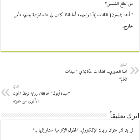
متى تطلع الشمس؟
* أحمد بنميمون( ثقافات )أنا رابعهم، أما لماذا كانت لي هذه المرتبة بينهم، فأمر
خارج…
السابق
آمنة النصيري.. فضاءات حكائية في “سيدات
العالم”
التالي
“سيدة أيلول” لمحافظة: رواية توقظ الحزن
الأنثوي من غفوته
اترك تعليقاً
لن يتم نشر عنوان بريدك الإلكتروني.
الحقول الإلزامية مشار إليها بـ
*