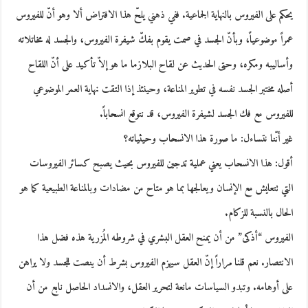
يحكم على الفيروس بالنهاية الجماعية. ففي ذهني يلحّ هذا الافتراض ألا وهو أنّ للفيروس
عمراً موضوعياً، وبأنّ الجسد في صمت يقوم بفكّ شيفرة الفيروس، والجسد له مخاتلاته
وأساليبه ومكره، وحتى الحديث عن لقاح البلازما ما هو إلاّ تأكيد على أنّ اللقاح
أصله مختبر الجسد نفسه في تطوير المناعة، وحينئذ إذا التقت نهاية العمر الموضوعي
للفيروس مع فك الجسد لشيفرة الفيروس، قد نتوقع انسحاباً.
غير أنّنا نتساءل: ما صورة هذا الانسحاب وحيثياته؟
أقول: هذا الانسحاب يعني عملية تدجين للفيروس بحيث يصبح كسائر الفيروسات
التي تتعايش مع الإنسان ويعالجها بما هو متاح من مضادات وبالمناعة الطبيعية كما هو
الحال بالنسبة للزكام.
الفيروس “أذكى” من أن يمنح العقل البشري في شروطه المُزرية هذه فضل هذا
الانتصار. نعم قلنا مراراً إنّ العقل سيهزم الفيروس بشرط أن ينصت للجسد ولا يراهن
على أوهامه. وتبدو السياسات مانعة لتحرير العقل، والانسداد الحاصل نابع من أن