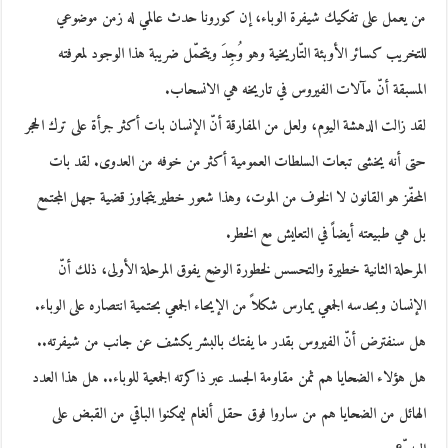
من يعمل على تفكيك شيفرة الوباء، إن كورونا حدث عالمي له زمن موضوعي
للتخريب كسائر الأوبئة التّاريخية وهو وُجِدَ ويتحمّل ضريبة هذا الوجود لمعرفته
المسبقة أنّ مآلات الفيروس في تاريخه هي الانسحاب.
لقد زالت الدهشة اليوم، ولعل من المفارقة أنّ الإنسان بات أكثر جرأة على ترك الحجر
حتى أنه يخشى تبعات السلطات العمومية أكثر من خوفه من العدوى. لقد بات
المحفّز هو القانون لا الخوف من الموت، وهذا شعور خطير يتجاوز قضية جهل المجتمع
بل هي طبيعته أيضاً في التعايش مع الخطر.
المرحلة الثانية خطيرة والتحسس لخطورة الوضع يفوق المرحلة الأولى، ذلك أنّ
الإنسان وبحدسه الجمعي يمارس شكلاً من الإيحاء الجمعي بحتمية انتصاره على الوباء.
هل سنفترض أنّ الفيروس بقدر ما يفتك بالبشر يكشف عن جانب من شيفرته..
هل هؤلاء الضحايا هم ثمن مقاومة الجسد عبر ذاكرته الجمعية للوباء.. هل هذا العدد
الهائل من الضحايا هم من ساروا فوق حقل ألغام ليمكنوا الباقي من القبض على