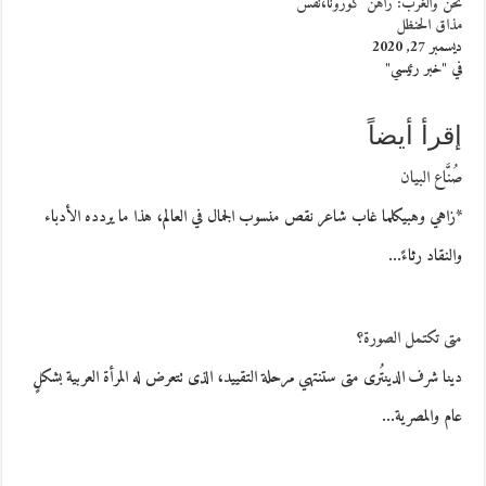
نحن والغرب: راهن كورونا،نفس
مذاق الحنظل
ديسمبر 27, 2020
في "خبر رئيسي"
إقرأ أيضاً
صُنَّاع البيان
*زاهي وهبيكلما غاب شاعر نقص منسوب الجمال في العالم، هذا ما يردده الأدباء
والنقاد رثاءً…
متى تكتمل الصورة؟
دينا شرف الدينتُرى متى ستنتهي مرحلة التقييد، الذى تتعرض له المرأة العربية بشكلٍ
عام والمصرية…