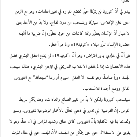
العدوّ؟
يبدو لي أنّ كورونا لن يتركنا حتّى نخضع لقراره في تغيير العادات، وهو مع الزمن
-حين نعلن الإفلاس- سيتركنا وينسحب من دون لقاح، ولا بدّ من الأخذ بعين
الاعتبار أنّ الإنسان يتطوّر وثمة كائنات من حوله تتطوّر، إنّ ضريبة ما أنتجته
حضارة الإنسان تبرّر ميلاد «كوفيد19» وما هو أخطر.
غير أنّ في خلدي يدور افتراض، وهو أنّ «كوفيد19» لن يمنح العقل البشري فضل
هذه الانتصارات إذا لم يتحقق الانقلاب التاريخي في الذهن البشري، هناك سيلعب
الجسد دوراً صامتاً، وهو نفسه -لا العقل- سيهزم أو ربما “سيتعاقد” مع الفيروس
القاتل ووضع أجندة للانسحاب.
سينسحب كورونا ولكن لا بدّ من تغيير الطبائع والعادات، وهنا يكمن مربط
الفرس. إنّ الفرضية التي تدور في ذهني تتعلّق بالأعمار الموضوعية للفيروس. وسبق
وتحدثنا بما فيه الكفاية بأنّ الفيروس كائن معاق وشديد المراس في آن معاً، وهو لا
يقوى على الاستقلال حتى حين يتمكّن من الجسد، لأنّ الجسد حتى في حال الموت