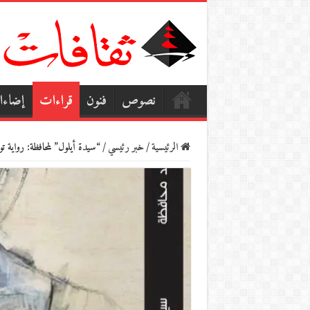
نصوص
فنون
قراءات
إضاء
الرئيسية
/
خبر رئيسي
/
“سيدة أيلول” لمحافظة: رواية ت