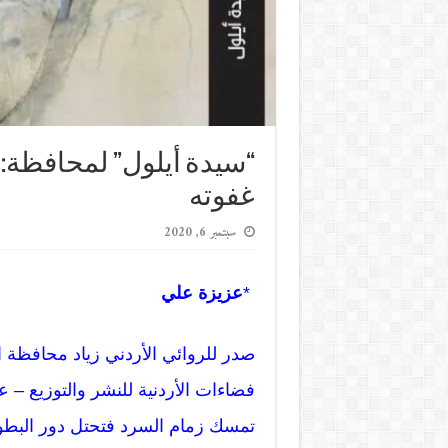
“سيدة أيلول” لمحافظة: 
غفوته
سبتمبر 6, 2020
*
عزيزة علي
صدر للروائي الأردني زياد محافظة ال
فضاءات الأردنية للنشر والتوزيع – ع
تمسك زمام السرد فتحتل دور البطو