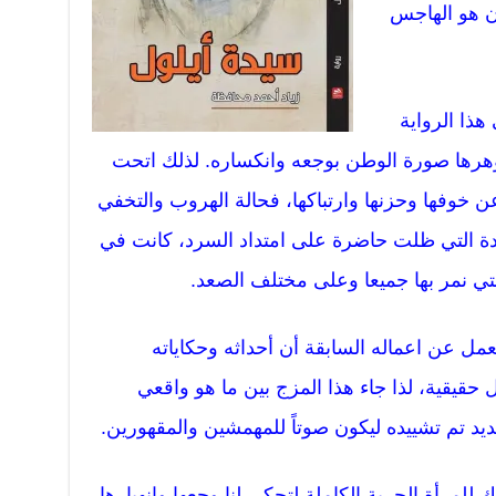
ن هو الهاجس
هذا الرواية
وهرها صورة الوطن بوجعه وانكساره. لذلك اتحت
ن خوفها وحزنها وارتباكها، فحالة الهروب والتخفي
 التي ظلت حاضرة على امتداد السرد، كانت في
تي نمر بها جميعا وعلى مختلف الصعد.
لعمل عن اعماله السابقة أن أحداثه وحكاياته
قيقية، لذا جاء هذا المزج بين ما هو واقعي
ديد تم تشييده ليكون صوتاً للمهمشين والمقهورين.
للمرأة الحرية الكاملة لتحكي لنا وجعها وانهيارها،