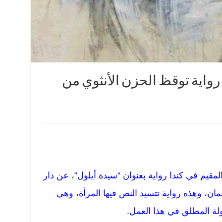
رواية توقظ الحزن الأنثوي من
مقيم في كندا رواية بعنوان “سيدة أيلول”، عن دار
مان، وهذه رواية تتسيد النص فيها المرأة، وهي
لة المطلق في هذا العمل.