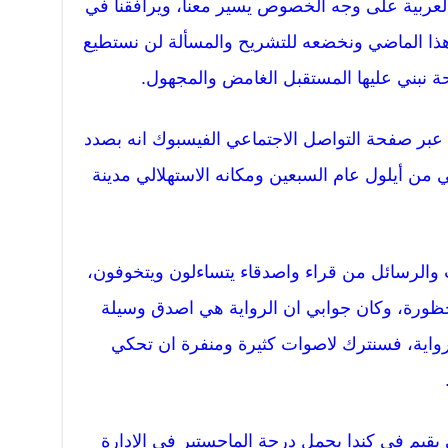
العربية على وجه الخصوص يسير معنا، ويرافقنا في
هذا الماضي ونخضعه للتشريح والمسألة لن نستطيع
 نبني عليها المستقبل الغامض والمجهول.
عبر صفحة التواصل الاجتماعي الفيسبوك انه بصدد
 من أيلول عام السبعين ومكانه الاستهلالي مدينة
ت والرسائل من قراء واصدقاء يتساءلون ويتخوفون،
ورة، وكان جوابي ان الرواية هي اصدق وسيلة
رواية، فسنترك لاصوات كثيرة ومنفرة ان تحكي
يقيم في كندا يحمل درجة الماجستير في الإدارة