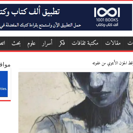
ات
مقالات
مكتبة ثقافات
فكر
أسرار
علوم
بحث
اتص
وقظ الحزن الأنثوي من غفوته
مواق