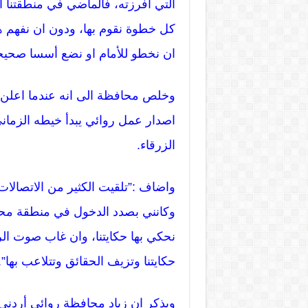
التي افرزته، فالماضي في منطقتنا 
كل خطوة نقوم بها، ودون ان نفهم 
ان نخطو للأمام او نضع أسسا صحيحة
وخلص محافظة الى انه عندما اعلن 
اصدار عمل روائي يبدأ خيطه الزماني
الزرقاء.
واضاف :”تلقيت الكثير من الاتصالا
وكانني بصدد الدخول في منطقة محظ
نحكي بها حكايتنا، وان غاب صوت ال
حكايتنا وتزيف الحقائق وتتلاعب بها”.
ويذكر ان زياد محافظة روائي أردني 