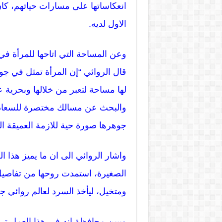
انعكاساتها على مسارات حياتهم، كا
الاول لديه.
وعن المساحة التي اتاحها للمرأة في 
قال الروائي “إن المرأة تمثل في ج
لها مساحة لتعبر من خلالها وبحرية ع
والبحث عن مسالك مختصرة للسعادة
جوهرها صورة حية للازمة العميقة ال
واشار الروائي الى ان ما يميز هذا ا
الصغيرة، استمدت روحها من تفاصيل ح
ومتخيل، ليأخذ السرد لعالم روائي ج
ويبين محافظة انه في هذا العمل ترك 