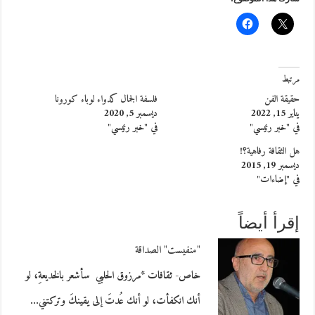
مرتبط
حقيقة الفن
فلسفة الجمال كدواء لوباء كورونا
يناير 15, 2022
ديسمبر 5, 2020
في "خبر رئيسي"
في "خبر رئيسي"
هل الثقافة رفاهية؟!
ديسمبر 19, 2015
في "إضاءات"
إقرأ أيضاً
"منفيست" الصداقة
خاص- ثقافات *مرزوق الحلبي سأشعر بالخديعةِ، لو
أنك انكفأت، لو أنك عُدتَ إلى يقينكَ وتركتني…