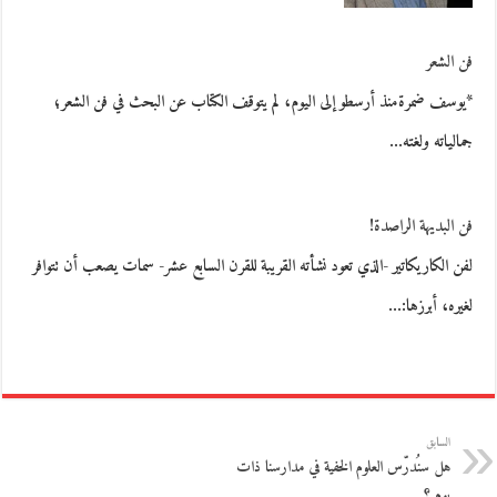
فن الشعر
*يوسف ضمرةمنذ أرسطو إلى اليوم، لم يتوقف الكتاب عن البحث في فن الشعر؛
جمالياته ولغته…
فن البديهة الراصدة!
لفن الكاريكاتير -الذي تعود نشأته القريبة للقرن السابع عشر- سمات يصعب أن تتوافر
لغيره، أبرزها:…
السابق
هل سنُدرّس العلوم الخفية في مدارسنا ذات
يوم ؟