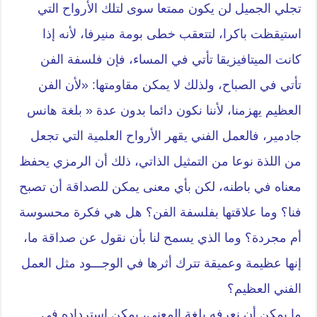
تجلي الجميل لن يكون ممتعا سوى لتلك الأرواح التي
استيقظت باكرا، لتتعقب خطى بومة منيرفا، لأنه إذا
كانت الميتافيزيقا تأتي في المساء، فإن فلسفة الفن
تأتي في الصباح، ولذلك لا يمكن مقاومتها: «لأن الفن
العظيم يهزمنا، لأننا نكون دائما بدون عدة « بلغة هانس
جادمير، فالعمل الفني يقهر الأرواح العلمية التي تجعل
من اللذة نوعا من التمثيل الذاتي، ذلك أن الرمزي يحفظ
معناه في باطنه، لكن بأي معنى يمكن للصداقة أن تصبح
فنا؟ وما علاقتها بفلسفة الفن؟ هل هي فكرة محسوسة
أم مجردة؟ وما الذي يسمح لنا بأن نقول عن صداقة ما،
إنها عظيمة وعميقة تترك أثرها في الوجـــود مثل العمل
الفني العظيم؟
ما يمكن أن نعرفه بلغة المعنى، يمكن استرداده في