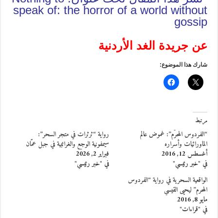
speak of: the horror of a world without
gossip
عن جريدة الغد الأردنية
شارك هذا الموضوع:
مرتبط
“الفردوس المحرّم”: غموض عالم
رواية “ثرثرات في متجر السحر”:
الماورائيات وأسراره
سيمفونية الوجع والغرائبية في جبل عمّان
أغسطس 12, 2016
فبراير 2, 2026
في "خبر رئيسي"
في "خبر رئيسي"
الواقعية السحرية في رواية “الفردوس
المحرم” ليحيى القيسي
مايو 8, 2016
في "قراءات"