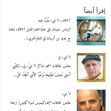
إقرأ أيضاً
2017.. لا شيء يُعوَّلُ عليه
*إيناس سليمان على عتبة العام المقبل 2017، وقفنا
مع عديد من أديباتنا في العالم العربي،…
لا شيء لي
خاص- ثقافات *محمد شاكر لا شيْء لي.. لكنِّني
أمْشي مَشاويرَ الطِّبيعةِ مَزْهُوًا كأنَّني أمْلِكُ كلَّ…
لا شيء
خاص- ثقافات *إفدوكيموس تسولاكديس/ ترجمة: