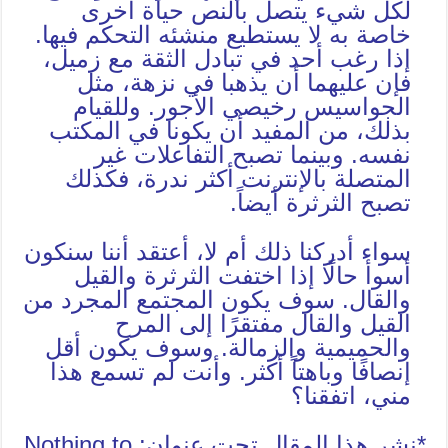
لكل شيء يتصل بالنص حياة أخرى
خاصة به لا يستطيع منشئه التحكم فيها.
إذا رغب أحد في تبادل الثقة مع زميل،
فإن عليهما أن يذهبا في نزهة، مثل
الجواسيس رخيصي الأجور. وللقيام
بذلك، من المفيد أن يكونا في المكتب
نفسه. وبينما تصبح التفاعلات غير
المتصلة بالإنترنت أكثر ندرة، فكذلك
تصبح الثرثرة أيضاً.
سواء أدركنا ذلك أم لا، أعتقد أننا سنكون
أسوأ حالًا إذا اختفت الثرثرة والقيل
والقال. سوف يكون المجتمع المجرد من
القيل والقال مفتقرًا إلى المرح
والحميمية والزمالة. وسوف يكون أقل
إنصافًا وباهتاً أكثر. وأنت لم تسمع هذا
مني، اتفقنا؟
*نشر هذا المقال تحت عنوان: Nothing to