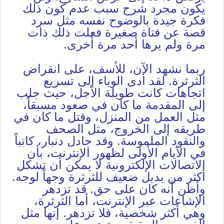
يكون مجرد شرح سبب عدم كون ذلك
فكرة جيدة بالوضوح نفسه مثل سرد
قصة عن فتاة صغيرة فعلت ذلك ذات
مرة ولم يرها أحد مرة أخرى.
ربما نشهد الآن، للأسف، على انقراض
الثرثرة. لقد أدى الوباء إلى تسريع
اتجاهات كانت طويلة الأجل، حيث جلب
إلى المقدمة ما كان في صعود مسبقاً،
مثل العمل من المنزل، وقتل ما كان في
طريقه إلى الخروج، مثل الصحف
والنقود الملموسة. وقد جادل دنبار، كاتباً
في الأيام الأولى لظهور الإنترنت، بأن
الاتصالات الإلكترونية لا يمكن أن تشكل
أكثر من بديل ضعيف للثرثرة وجهاً لوجه.
وأظن أنه كان على حق. قد تزدهر
الإشاعات عبر الإنترنت، أما الثرثرة،
وهي أكثر شخصية، فلا تزدهر. إنها مثل