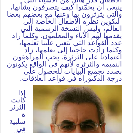
ينبغي أن يخمّنوا كيف يتصرفون بشأنها،
والتي يثرثرون بها وعنها مع بعضهم بعضا
-لتكوين نظرة الأطفال الخاصة إلى
العالم، وليس النسخة الرسمية التي
يقدمها لهم الآباء والمعلمون. وكلما زاد
عدد القواعد التي يتعين علينا تعلمها،
وكلما زادت حاجتنا إلى تعلمها، زاد
اعتمادنا على الثرثرة. يحب المراهقون
النميمة والثرثرة لأنهم في الواقع يكونون
بصدد تجميع البيايات للحصول على
درجة الدكتوراه في قواعد العلاقات.
إذا
كانت
الثرثر
ة
سلبية
في