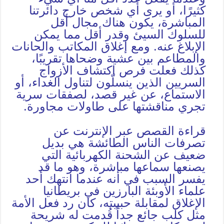
كثيرًا، أو يرى أي شخص خارج دائرتنا
المباشرة، يكون هناك مجال أقل
للسلوك السيئ وقدر أقل مما يمكن
الإبلاغ عنه. ومع إغلاق المكاتب والحانات
والمطاعم بين عشية وضحاها تقريبًا،
كذلك فعلت فرص اكتشاف الأزواج
السريين الذين ينسلّون لتناول الغداء، أو
الاستماع، عن غير قصد، لصفقات سرية
تجري مناقشتها على طاولات مجاورة.
قراءة القصص عبر الإنترنت عن
تصرفات الناس الطائشة هي بديل
ضعيف عن الشحنة الكهربائية التي
يصنعها سماعها مباشرة، وهو ما قد
يفسر السبب في أنه عندما انتهك أحد
علماء الأوبئة البارزين في بريطانيا
الإغلاق لمقابلة حبيبته، كان رد فعل الأمة
مثل كلب جائع جداً قُدمت له شريحة