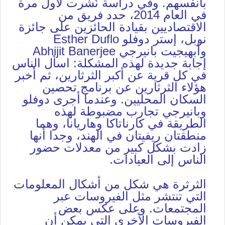
بأنفسهم. وفي دراسة نُشرت لأول مرة
في العام 2014، حدد فريق من
الاقتصاديين بقيادة الحائزين على جائزة
نوبل، إستر دوفلو Esther Duflo
وأبهيجيت بانيرجي Abhijit Banerjee
إجابة جديدة لهذه المشكلة: اسأل الناس
في كل قرية عن أكبر الثرثارين، ثم أخبر
هؤلاء الثرثارين عن برنامج تحصين
السكان المحليين. وعندما أجرى دوفلو
وبانيرجي تجارب مضبوطة لهذه
الطريقة في كارناتاكا وهاريانا، وهما
منطقتان ريفيتان في الهند، وجدا أنها
زادت بشكل كبير من معدلات حضور
الناس إلى العيادات.
الثرثرة هي شكل من أشكال المعلومات
التي تنتشر مثل الفيروسات عبر
المجتمعات. وعلى عكس بعض
الفيروسات الأخرى التي يمكن أن