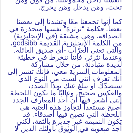
تحت، ومَن يدخل ومَن يخرج.
كما أنها تجمعنا معًا وتشدنا إلى بعضنا
بعضاً. فكلمة “ثرثرة” نفسها متجذرة في
الصداقة. وهي مشتقة (في الإنجليزية)
من الكلمة الإنجليزية القديمة godsibb،
والتي تعني العرّاب -أي صديق العائلة.
وعندما نثرثر، فإننا ننخرط في خطيئة
لذيذة متبادلة. من خلال مشاركة
المعلومات السرية معي، فإنك تشير إلى
أنك تعرف أنني لست من النوع الذي
سيصدّك أو يبلغ عنك بهذا الصدد،
والعكس صحيح. وغالبًا ما تكون اللحظة
التي أشعر فيها أن أحد المعارف الجدد
أصبح مستعداً لتجاوز هذه العتبة هي
اللحظة التي نصبح فيها أصدقاء. قد
تكون النميمة غير جديرة بالثقة، لكني
أجد صعوبة في الوثوق بأولئك الذين لا