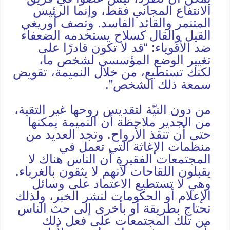
الانتفاع المجاني فقط، وإنما الرئيس
المتنمر والقائد الفاسد. وتصف أوريغي
القيل والقال كسلاح يستخدمه الضعفاء
ضد الأقوياء: “قد لا تكون قادرًا على
تغيير الوضع المؤسسي لشخص ما،
لكنك تستطيع، من خلال النميمة، تقويض
سمعة ذلك الشخص”.
من دون النيّة لتقديس روحها غير التقية،
من الجدير ملاحظة أن النميمة يمكنها
حتى أن تنقذ الأرواح. وتجد العديد من
منظمات الإغاثة التي تعمل في
المجتمعات الفقيرة أن الناس هناك لا
يقبلون اللقاحات لأنهم لا يثقون بالغرباء.
وهي لا تستطيع الاعتماد على وسائل
الإعلام أو الحكومات لنشر الخبر، ولذلك
تحتاج بطريقة أو بأخرى إلى حث الناس
من تلك المجتمعات على فعل ذلك