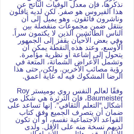
نذكرها، فإن معدل الوفيات الناتج عن
هذا الفيروس هو صفر. لكن لديه ناقلون
وناشرون فائقون. وهو يميل إلى أن
ينتقل ضمن مجموعات منفصلة بين
الناس الطائشين الذين لا يكتمون سراً.
وفي بعض الأحيان يقفز إلى الجمهور
الأوسع، وعند هذه النقطة يمكن أن
يتحول إلى إشاعة أو نظرية مؤامرة.
وتشمل الأعراض الشماتة، المتعة في
رؤية مصائب الآخرين. ولكن، حتى هذا
الرضا المشكوك فيه له غاية أعمق.
وفقًا لعالم النفس روي بوميستر Roy
Baumeister، فإن الثرثرة هي شكل من
أشكال “التعلم الثقافي”. إنها تساعد على
ضمان أن يتصرف الجميع وفق كتاب
القواعد الاجتماعية نفسه، أو أن تكون
لديهم نسخة منه على الأقل. ولدى
الأطفال قدر هائل من الأشياء التي