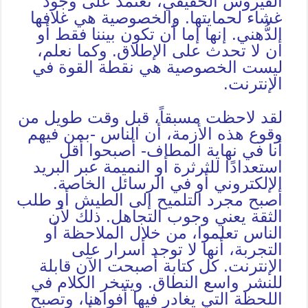
الفيروس الحقيقي، تعتمد على وجود
غشاء لحمايتها. والخصوصية هي غلافها
الدُّهني. إنها إما أن تكون بيننا فقط أو
أن لا تحدث على الإطلاق. وكما نعلم،
ليست الخصوصية هي نقطة القوة في
الإنترنت.
لقد لاحظت مسبقاً، قبل وقت طويل من
وقوع هذه الأزمة، أن الناس -بمن فيهم
أنا في نهاية المطاف- أصبحوا أقل
استعدادًا للثرثرة أو النميمة عبر البريد
الإلكتروني أو في الرسائل الخاصة.
أصبح مجرد التلميح إلى الطيش أو طلب
الثقة يعني وجوب التجاهل. ذلك لأن
الناس تعلموا، من خلال الملاحظة أو
التجربة، أنها لا توجد أسرار على
الإنترنت. كل كتابة أصبحت الآن قابلة
للنشر واسع النطاق. ويتبخر الكلام في
اللحظة التي يغادر فيها أفواهنا، وتصبح