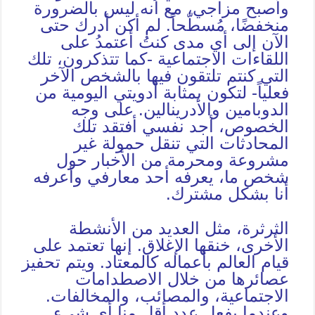
وأصبح مزاجي، مع أنه ليس بالضرورة
منخفضًا، مُسطّحاً. لم أكن أدرك حتى
الآن إلى أي مدى كنتُ أعتمدُ على
اللقاءات الاجتماعية -كما تتذكرون، تلك
التي كنتم تلتقون فيها بالشخص الآخر
فعلياً- لتكون بمثابة أدويتي اليومية من
الدوبامين والأدرينالين. على وجه
الخصوص، أجد نفسي أفتقد تلك
المحادثات التي تنقل حمولة غير
مشروعة ومحرمة من الأخبار حول
شخص ما، يعرفه أحد معارفي وأعرفه
أنا بشكل مشترك.
الثرثرة، مثل العديد من الأنشطة
الأخرى، خنقها الإغلاق. إنها تعتمد على
قيام العالم بأعماله كالمعتاد. ويتم تحفيز
عصائرها من خلال الاصطدامات
الاجتماعية، والمصائب، والمخالفات.
وعندما يفعل عدد أقل منا أي شيء