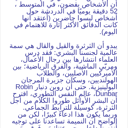
أن الأشخاص يقضون، في المتوسط ،
52 دقيقة يوميًا في الدردشة حول
أشخاص ليسوا حاضرين (أعتقد أنها
كانت الدقائق الأكثر إثارة للاهتمام في
اليوم).
يبدو أن الثرثرة والقيل والقال هي سمة
عالمية لجنسنا البشري: فقد درس
العلماء انتشارها بين رجال الأعمال،
ومربّي الماشية، والفرق الرياضية؛ بين
الأميركيين الأصليين، والطلاب
الهولنديين، وسكان جزيرة المرجان
البولينيزية. حتى أن روبن دنبار Robin
Dunbar، عالم النفس التطوري، اقترح
أن البشر الأوائل طوروا الكلام من أجل
الثرثرة، كوسيلة للترابط الجماعي.
وربما يكون هذا ادعاءً كبيرًا، لكن من
الواضح أن النميمة تساعدنا على توجيه
أنفسنا داخل مجموعتنا: مَن فَوق ومَن