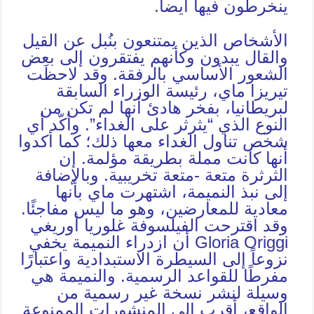
ينخرطون فيها أيضاً.
الأشخاص الذين يمتنعون بنُبل عن القيل
والقال يبدون وكأنهم يفتقرون إلى بعض
الشعور الأساسي بالرفقة. وقد لاحظَت
تيريزا ماي، رئيسة الوزراء السابقة
لبريطانيا، بفخر هادئ أنها لم تكن من
النوع الذي “يثرثر على الغداء”. وأكّد أي
شخص تناول الغداء معها ذلك؛ كما أكدوا
أنها كانت مملة بطريقة مؤلمة. إن
الثرثرة متعة -متعة تخريبية. وبالإضافة
إلى نبذ النميمة، اشتهرت ماي بأنها
معادية للمعارضين، وهو ما ليس مفاجئًا.
وقد اقترحت الفيلسوفة غلوريا أوريغي
Gloria Origgi أن ازدراء النميمة يخفي
نزوعاً إلى السيطرة الاستبدادية واعتبارًا
مفرطًا للقواعد الرسمية. والنميمة هي
وسيلة لنشر نسخة غير رسمية من
الواقع، أقرب إلى المنشورات الممنوعة