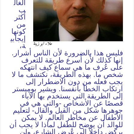
الغال
ب
أكثر
من
كونها
إيجابي
علاء أبو زينة
ة،
فليس هذا بالضرورة لأن الناس أشرار.
إنها كذلك لأن أسرع طريقة للتعرف
على عُرف ما هي سماع كيف انتهكه
شخص ما. بهذه الطريقة، نكتشف ما لا
يجب فعله من دون الاضطرار إلى
ارتكاب الخطأ بأنفسنا. ويشير بوميستر
إلى الطريقة التي يستخدم بها الآباء
قصصًا عن الأشخاص -والتي هي في
جوهرها شكل من القيل والقال- لتعليم
الأطفال عن مخاطر العالم. لا يمكن
للوالد أن يوضح للطفل لماذا لا يجب أن
يركض داخلاً إلى عُرض الشارع، ولن