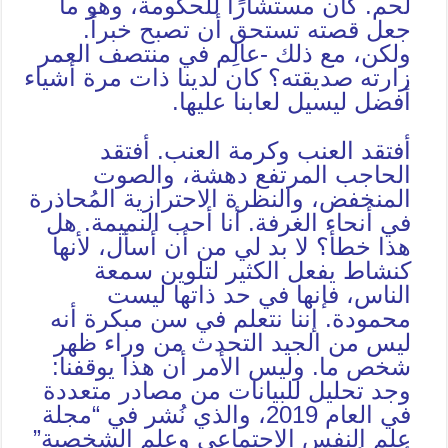
لحم. كان مستشارًا للحكومة، وهو ما
جعل قصته تستحق أن تصبح خبراً.
ولكن، مع ذلك -عالِم في منتصف العمر
زارته صديقته؟ كان لدينا ذات مرة أشياء
أفضل ليسيل لعابنا عليها.
أفتقد العنب وكرمة العنب. أفتقد
الحاجب المرتفع دهشة، والصوت
المنخفض، والنظرة الاحترازية المُحاذرة
في أنحاء الغرفة. أنا أحب النميمة. هل
هذا خطأ؟ لا بد لي من أن أسأل، لأنها
كنشاط يفعل الكثير لتلوين سمعة
الناس، فإنها في حد ذاتها ليست
محمودة. إننا نتعلم في سن مبكرة أنه
ليس من الجيد التحدث من وراء ظهر
شخص ما. وليس الأمر أن هذا يوقفنا:
وجد تحليل للبيانات من مصادر متعددة
في العام 2019، والذي نُشر في “مجلة
علم النفس الاجتماعي وعلم الشخصية”