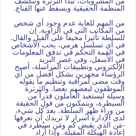
من المشروبات، تبدأ الثرثرة وتنكشف
المنظمة الحقيقية ويسقط عنها القناع.
من المهم للغاية عدم وجود أي شخص
من المكاتب التي في الزاوية. إن
للسلطة تأثيرا مخيفا على القيل والقال.
في أي تسلسل هرمي، يحب الأشخاص
في القمة التحكم في تدفق المعلومات
في الأسفل، وفي عصر البريد
الإلكتروني وتطبيقات المراسلة، أصبح
الرؤساء مجهزين بشكل أفضل من أي
وقت مضى لمراقبة وتنظيم ما يقوله
الموظفون لبعضهم بعضا. والثرثرة
وسيلة ليستعيد العاملون قدراً من
السيطرة، ويتمكنون من قول الحقيقة
من وراء ظهر السلطة. بعد كل شيء،
لدى الإدارة أسرار لا تريدك أن تعرفها
-مَن الذي يقبض كَم ومَن سيُطرد في
إعادة الهيكلة المقبلة. وإذا أراد