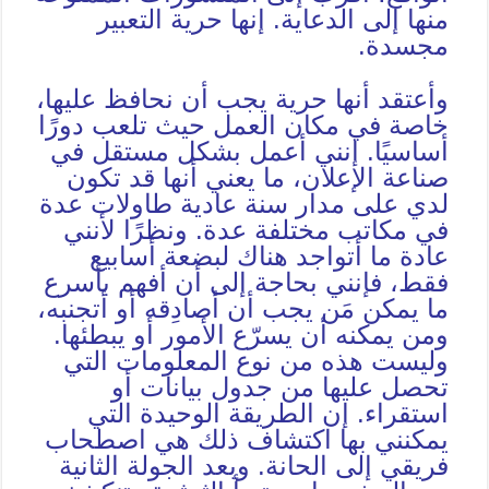
منها إلى الدعاية. إنها حرية التعبير
مجسدة.
وأعتقد أنها حرية يجب أن نحافظ عليها،
خاصة في مكان العمل حيث تلعب دورًا
أساسيًا. إنني أعمل بشكل مستقل في
صناعة الإعلان، ما يعني أنها قد تكون
لدي على مدار سنة عادية طاولات عدة
في مكاتب مختلفة عدة. ونظرًا لأنني
عادة ما أتواجد هناك لبضعة أسابيع
فقط، فإنني بحاجة إلى أن أفهم بأسرع
ما يمكن مَن يجب أن أصادِقه أو أتجنبه،
ومن يمكنه أن يسرّع الأمور أو يبطئها.
وليست هذه من نوع المعلومات التي
تحصل عليها من جدول بيانات أو
استقراء. إن الطريقة الوحيدة التي
يمكنني بها اكتشاف ذلك هي اصطحاب
فريقي إلى الحانة. وبعد الجولة الثانية