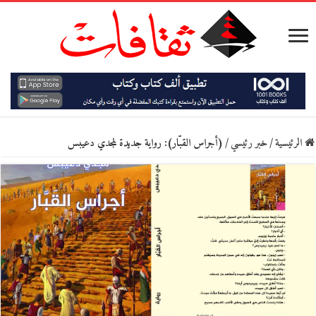
الرئيسية
/
خبر رئيسي
/
(أجراس القبّار): رواية جديدة لمجدي دعيبس