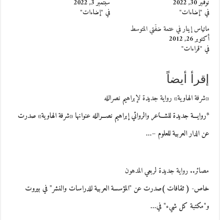
نوفمبر 30, 2022
سبتمبر 3, 2022
في "إضاءات"
في "إضاءات"
ماتياس إينار في عتمة ضفّتي المتوسط
أكتوبر 26, 2012
في "قراءات"
إقرأ أيضاً
«شرفة الهاوية» رواية جديدة لإبراهيم نصرالله
*روايـــة جديدة للشـــاعر والروائي إبراهيم نصـــرالله عنوانها «شرفة الهاوية» صدرت
عن الدار العربية للعلوم –…
مصائر.. رواية جديدة لربعي المدهون
خاص- ( ثقافات )صدرت عن "المؤسسة العربية للدراسات والنشر" في بيروت
و"مكتبة كل شيء" في…