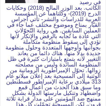
في رصيد
الكاتب. بعد الوزر المالح (2018) وحكايات
الدرج (2019)- وكلتاهما عن المؤسسة
العربية للدراسات والنشر- تأتي أجراس
القبّار بمناخ وموضوع مختلف عما جاء في
العملين السابقين. هي رواية التّحوّلات
التي عادة ما تُجابه بالرفض والإنكار لأنها
تؤدي إلى سقوط منظومة متكاملة
بجوانبها وأوجهها المتعددة وحلول منظومة
جديدة بدلا منها. هناك دائما من يعاند
التغيير لأنه يتمتع بامتيازات كثيرة في ظل
المنظومة السائدة وليس من مصلحته
زوالها. تحوّل الإمبراطورية الرومانية من
الوثنية إلى المسيحية بعد إعلان ميلانو عام
313 ميلادي برعاية الإمبراطور قسطنطين
وما سبق هذا الحدث من أعمال قمع
واضطهاد وتنكيل مارستها الدولة بشكل
ممنهج ضد المؤمنين على مدار قرابة ثلاثة
قرون، لكن المسيحيّة تحمّلت كل هذا