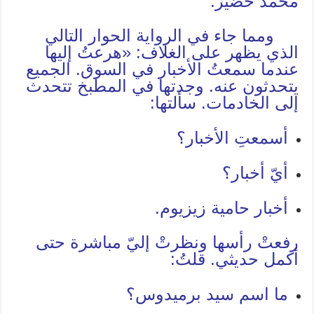
محمد خضير.
ومما جاء في الرواية الحوار التالي
الذي يظهر على الغلاف: «هرعتُ إليها
عندما سمعتُ الأخبار في السوق. الجميع
يتحدثون عنه. وجدتها في المطبخ تتحدث
إلى الخادمات. سألتها:
أسمعتِ الأخبار؟
أيّ أخبار؟
أخبار حامية زيزيوم.
رفعتْ رأسها ونظرتْ إليّ مباشرة حتى
أكمل حديثي. قلتُ:
ما اسم سيد برميدوس؟