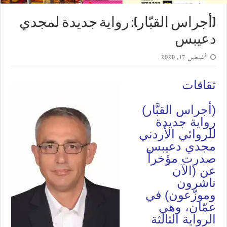
(أجراس القبّار): رواية جديدة لمجدي
دعيبس
أغسطس 17, 2020
ثقافات
(أجراس القبَّار)
رواية جديدة
للروائي الأردني
مجدي دعيبس
صدرت مؤخراً
عن (الآن
ناشرون
وموزّعون) في
عمّان، وهي
الرواية الثالثة