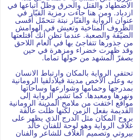
الاضطهاد والقتل والحرق وظلّ اتباعها في
ازدياد. ومن هنا جاءت رمزية القبّار في
عنوان الرواية والقبّار نبتة تتحمّل أقسى
الظروف المناخية وتعيش في الهوامش
الضيّقة والصعبة. عندما تظن أنك اقتلعتها
من جذورها تتفاجئ بها في العام اللاحق
وقد ظهرت خضراء ومزهرة في حين
يصفرّ المشهد من حولها تماما.
تحتفي الرواية بالمكان وارتباط الانسان
به وعلى الأخص مدينة فيلادلفيا الرومانية
بمدرجها وحمامها وشوارعها وساحاتها
ونهرها ومعبدها. كما تشير الرواية إلى
مواقع اختفت من ملامح المدينة الرومانية
القديمة بفعل الزمن لكنها ظلّت عالقة
بروح المكان مثل الدرج الذي يظهر على
غلاف الرواية وهو لوحة للفنان خالد
بيروتي وتصميم الغلاف للشاعر والفنان