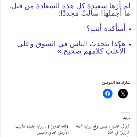
لم أرَها سعيدة كل هذه السعادة من قبل.
ما أجملها! سألتْ مجددًا:
أمتأكدة أنتِ؟
هكذا يتحدث الناس في السوق وعلى
الأغلب كلامهم صحيح.»
شارك هذا الموضوع:
مرتبط
الروائي مجدي دعيبس يوقع روايته “قلعة
(قلعة الدروز ) : رواية جديدة للأديب
الدروز” في عمّان
الأردني مجدي دعيبس