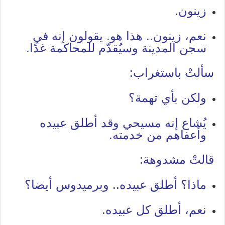
زينون.
نعم، زينون.. هذا هو. يقولون إنه في
سجن المدينة وسيُقدّم للمحاكمة غدًا.
سألتْ باستغراب:
ولكن بأي تهمة؟
يُشاع إنه مسيحي وقد أطلق عبيده
وأعفاهم من خدمته.
قالتْ مشدوهة:
ماذا؟ أطلق عبيده.. وبرميدوس أيضا؟
نعم، أطلق كل عبيده.