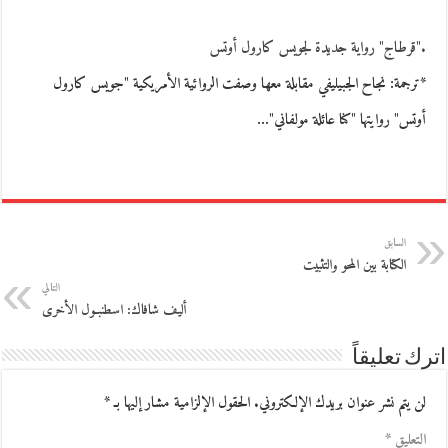
."قرطاج" رواية جديدة لجويس كارول أوتس
*ترجمة: نجاح الجبيليفي مقابلة معها وصفت الروائية الأمريكية "جويس كارول
أوتس" روايتها "كنا عائلة مولفاني"…
السابق
الكتابة بين المحو والتثبيت
التالي
أليف شافاك: اسطنبـول الأخرى
اترك تعليقاً
لن يتم نشر عنوان بريدك الإلكتروني.
الحقول الإلزامية مشار إليها بـ
*
التعليق
*