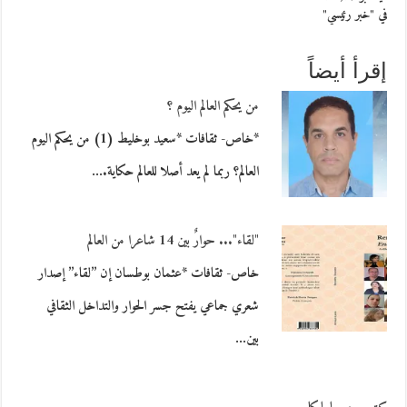
في "خبر رئيسي"
إقرأ أيضاً
من يحكم العالم اليوم ؟
*خاص- ثقافات *سعيد بوخليط (1) من يحكم اليوم
العالم؟ ربما لم يعد أصلا للعالم حكاية.…
"لقاء"... حوارٌ بين 14 شاعرا من العالم
خاص- ثقافات *عثمان بوطسان إن ’’لقاء’’ إصدار
شعري جماعي يفتح جسر الحوار والتداخل الثقافي
بين…