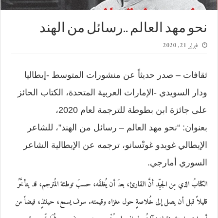
نحو مهد العالم ..رسائل من الهند
فبراير 21, 2020
ثقافات – صدر حديثاً عن منشورات المتوسط -إيطاليا
ودار السويدي -الإمارات العربية المتحدة، الكتاب الحائز
على جائزة ابن بطوطة للترجمة لعام 2020،
بعنوان: “نحو مهد العالم – رسائل من الهند”، للشاعر
الإيطالي غويدو غوتْسانو، ترجمه عن الإيطالية الشاعر
السوري أمارجي.
الكتابُ الذي مِن الجيِّد أنَّ القارئ، بعدَ أن يُغلقَه، حسبَ توطئة المُترجم، قد يتأخَّرُ
قليلاً قبل أن يصل إلى خُلاصةٍ حول مغزاه وقيمته. سوف يسمع، حينئذٍ، فيضاً من