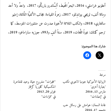
أنطونيو غرامشي، 2016. البحرُ المُحيط، ألِسَّاندرو باريكُّو، 2017. واحدٌ ولا أحد
ومِائة ألف، لويجي بيراندِللو، 2017. زهرةُ القيامة: عجائب الألفيَّة الثَّالثة، إمليو
سالغاري، 2018، والكتب الثلاثة الأخيرة صدرت عن منشورات المتوسط. كما
ترجم كذلك: غيرةُ اللُّغات، 2019. سنةُ ألفٍ و993، جوزيه ساراماغو، 2019.
شارك هذا الموضوع:
مرتبط
الروائية الأميركية جومبا لاهيري تكتب
“هجرات” مشروع حياة وحيد للشاعرة
‘بعبارة أخرى’
المكسيكية كلوريا كرفِتز
مارس 13, 2016
فبراير 20, 2013
في "إضاءات"
في "قراءات"
غادة السمان: هوامش على رسائل حب
ديسمبر 17, 2016