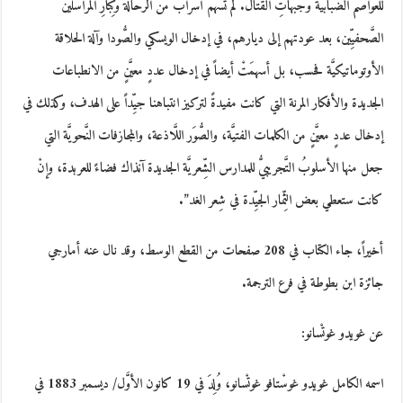
للعواصم الضَّبابيَّة وجبهاتِ القتال. لم تُسهم أسرابٌ من الرَّحَّالة وكِبارِ المراسلين
الصَّحفيِّين، بعد عودتهم إلى ديارهم، في إدخال الويسكي والصُّودا وآلة الحلاقة
الأوتوماتيكيَّة فحسب، بل أسهمَتْ أيضاً في إدخال عددٍ معيَّنٍ من الانطباعات
الجديدة والأفكار المرنة التي كانت مفيدةً لتركيز انتباهنا جيِّداً على الهدف، وكذلك في
إدخال عددٍ معيَّنٍ من الكلمات الفتيَّة، والصُّوَر اللَّاذعة، والمجازفات النَّحويَّة التي
جعل منها الأسلوبُ التَّجريبيُّ للمدارس الشِّعريَّة الجديدة آنذاك فضاءً للعربدة، وإنْ
كانت ستعطي بعض الثِّمار الجيِّدة في شِعر الغد”.
أخيراً، جاء الكتاب في 208 صفحات من القطع الوسط، وقد نال عنه أمارجي
جائزة ابن بطوطة في فرع الترجمة.
عن غويدو غوتْسانو:
اسمه الكامل غويدو غوسْتافو غوتْسانو، وُلِدَ في 19 كانون الأوَّل/ ديسمبر 1883 في