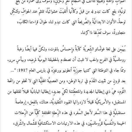
أصواتٍ واهنةٍ وثقيلةٍ تتآلفُ في انسجامٍ مُغْرٍ وحزينٍ؛ وسوف يرى غُمَارةً من بقعٍ
لونيَّةٍ، بقعٍ كانت تبدو له من قبلُ وكأنَّها أُلقيَتْ عشوائيَّاً، تلتئمُ عند الحوافِّ وتشكِّل
لوحةً. الألوان الابتدائيَّةُ والصَّريحةُ التي كانت تبدو لنا، طوالَ قراءتنا الكتابَ،
متجاورةً، سوف تُعَدِّلها ذاكرتنا.
يُهيْمِن على لغة غوتْسانو الشِّعريَّة كآبةٌ وإحساسٌ بالموت، ولكنَّ فيها أيضًا رغبةً
رومانسيَّةً في الفرح والحب لا تلبث أن تصطدم بالحقيقة اليوميَّة لمرضِه، وبيأسٍ مرير.
وممّا جاء في التوطئة التي كتبها جوزِبِّهْ أنطونيو بورغيزِهْ في باريس العام 1917: “…
بعد قرونٍ من تثبيت القَدَم في تربة الوطن، ومن العصبيَّة المحلِّيَّة التي لا تخلو من رائحة
الثُّوم، هيَ ذي إيطاليا الجديدة والمتعطِّشة لكلِّ جديدٍ، إيطاليا اليابانيَّة قليلاً لقلقها من
المستقبل، والأمريكيَّة قليلاً لازدرائها القيود التَّقليديَّة. هناك، بالفِعل، إرهاصةُ
مستقبليَّةٍ في هذا السَّفر لأجل السَّفر، في هذه الرِّحلةِ المختلفةِ كلِّيَّاً عن الرِّحلات
الحميمة والنَّفسيَّة للرُّومانسيِّين، في هذه الارتيادات الاستكشافيَّةِ للشَّمال والشَّرق،