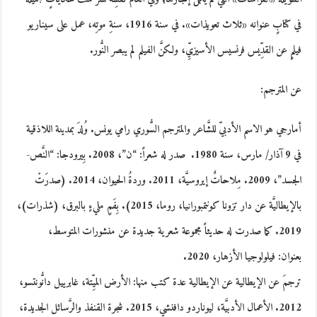
في كتابٍ عنوانه «ثلاث تعويذات». في سنة 1916، سنةِ موتِه، عمل على سيناريو
فيلمٍ عن القدِّيس فرنسيس الأسيزيِّ، ولكنَّ الفيلم لم يبصر النُّور.
عن المترجم:
أمارجي
هو الاسم الأدبيّ للشَّاعر والمترجم السُّوري رامي يونس. وُلدَ بمدينة اللاذقية
في 9 آذار/ مارس، سنة 1980. صدر له شعراً:
“ن”
، 2008.
بِيرودجا: “النَّص-
الجسد”
، 2009.
مِلاحاتٌ إيروسيَّة
، 2011.
وردةُ الحيوان
، 2014. (صدرَتْ
بالإيطاليَّة عن دار تزونا كونتمبورانيا، روما، 2015).
بِفَمٍ مليءٍ بالبرق
، (شذرات)،
2019. كما صدرت له حديثاً مجموعة شعرية جديدة عن منشورات المتوسط،
بعنوان:
فيلولوجيا الأزهار
، 2020.
ترجمَ عن الإيطالية عن الإيطالية عدة كتب منها: الأرض الميِّتة، غابرييل دانُّونتسو،
2012. الأعمال الأدبيَّة، ليوناردو دافنشي، 2015. شجرة القنفذ والرَّسائل الجديدة،