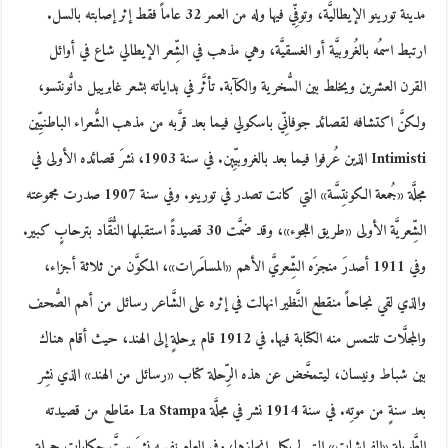
مدينة تورينو الإيطاليَّة، وتوفِّي فيها وله من العمر 32 عاماً فقط إثر إصابته بالسل.
ارتبط اسمُه بالغُروبيَّة أو الغسقيَّة، وهي مذهب في الشِّعر الإيطالي شاع في أوائل
القرن العشرين ويخلط بين السُّخرية والكآبة. تأثَّر في بداياته بشعر غابرييل دانُّونتسو،
ولكنَّ اكتشافه لقصائد جوفانِّي باسكولي فيما بعد قرَّبه من مذهب الشُّعراء الباطنيِّين
Intimisti الذين عُرفوا فيما بعد بالغروبيِّين. في سنة 1903، نشرَ قصائده الأولى في
مجلَّة «جُمعة الكونتِسَّة» التي كانت تصدر في تورينو. وفي سنة 1907 صدرت مجموعته
الشِّعريَّة الأولى «طريق اللجوء»، وقد ضمَّت 30 قصيدةً استقبلها النُّقَّاد بترحابٍ كبير.
وفي 1911 أصدرَ منجزَه الشِّعريَّ الأهم «المسامَرات»، المكوَّن من ثلاثة أجزاء،
والذي لقي نجاحاً منقطع النَّظير انهالت في إثره على الشَّاعر رسائل من أهم الصُّحف
والمجلَّات تلتمس منه الكتابة فيها. في 1912 قام برحلةٍ إلى الهند، حيث أقام هناك
بين شباط ونيسان، ليتمخَّض عن هذه الرِّحلة كتاب «رسائل من الهند» الذي نشِر
بعد سنةٍ من موتِه. في سنة 1914 نشر في مجلَّة La Stampa مقاطع من قصيدته
الطَّويلة «الفراشات» التي لم يكمل إنجازها؛ وفي العام نفسِه نشرَ ستَّ حكاياتٍ جميلة