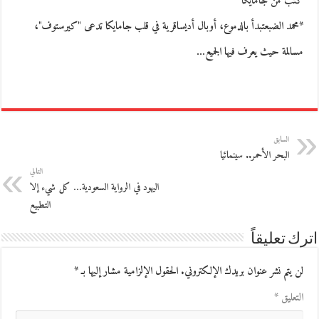
كتب من جامايكا
*محمد الضبعتبدأ بالدموع، أوبال أديساقرية في قلب جامايكا تدعى "كيرستوف"،
مسالمة حيث يعرف فيها الجميع…
السابق
البحر الأحمر.. سينمائيا
التالي
اليهود في الرواية السعودية… كل شيء إلا
التطبيع
اترك تعليقاً
لن يتم نشر عنوان بريدك الإلكتروني.
الحقول الإلزامية مشار إليها بـ
*
التعليق
*