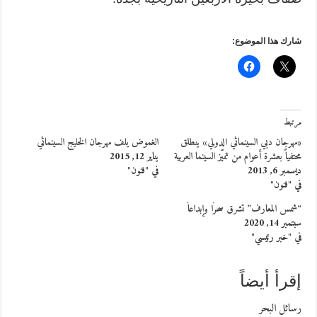
شارك هذا الموضوع:
مرتبط
«مهرجان دبي السينمائي الدولي» ينطلق
الغموض يلف مهرجان الخليج السينمائي
محتفياً بعشرة أعوام من تميّز السينما العربية
يناير 12, 2015
ديسمبر 6, 2013
في "فنون"
في "فنون"
“شمس المعارف” تشرق سحرًا وإبداعاً
سبتمبر 14, 2020
في "خبر رئيسي"
إقرأ أيضاً
رسائل البحر