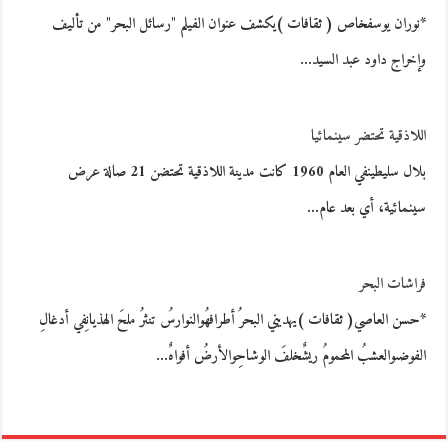
*نوران يوسفخاص ( ثقافات )يكشف عنوان الفيلم "رسائل البحر" من تأليف
وإخراج داود عبد السيد…
اللاذقية تحتضر سينمائيا
بلال سليطينفي العام 1960 كانت مدينة اللاذقية تحتضن 21 صالة عرض
سينمائية، أي بعد عام…
فراشات البحر
*حسن العاصي( ثقافات )يهديني البحرُ أطرافهُوالنوارسُ تنثرُ ملحَ الهذيانِفي أدغالِ
الفوضىوالعشبُ المحمومُ ريشٌخلفَ الوشاحِوالأرضُ أفواهٌ…