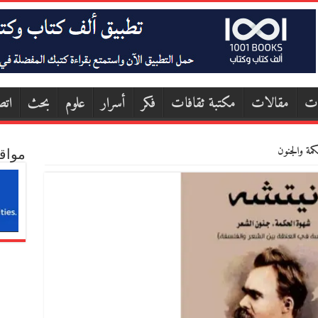
ات
مقالات
مكتبة ثقافات
فكر
أسرار
علوم
بحث
اتص
كمة والجنون
مواق