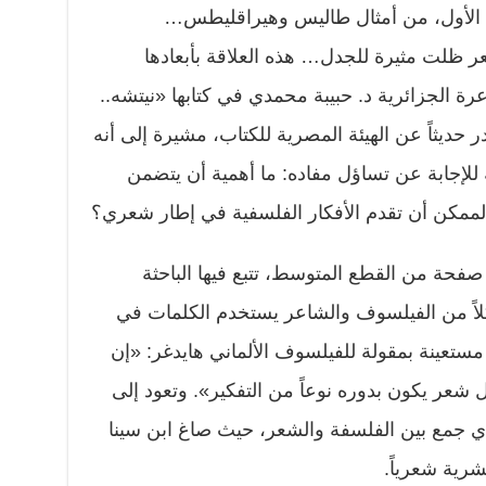
ين الأول، من أمثال طاليس وهيراقليطس…
شعر ظلت مثيرة للجدل… هذه العلاقة بأبعادها
لشاعرة الجزائرية د. حبيبة محمدي في كتابها «نيتشه..
حديثاً عن الهيئة المصرية للكتاب، مشيرة إلى أنه
 للإجابة عن تساؤل مفاده: ما أهمية أن يتضمن
لممكن أن تقدم الأفكار الفلسفية في إطار شعري؟
يقع الكتاب في 4 فصول، عبر 175 صفحة من القطع المتوسط، تتبع فيها الباحثة
لاً من الفيلسوف والشاعر يستخدم الكلمات في
مستعينة بمقولة للفيلسوف الألماني هايدغر: «إن
 شعر يكون بدوره نوعاً من التفكير». وتعود إلى
ي جمع بين الفلسفة والشعر، حيث صاغ ابن سينا
شرية شعرياً.