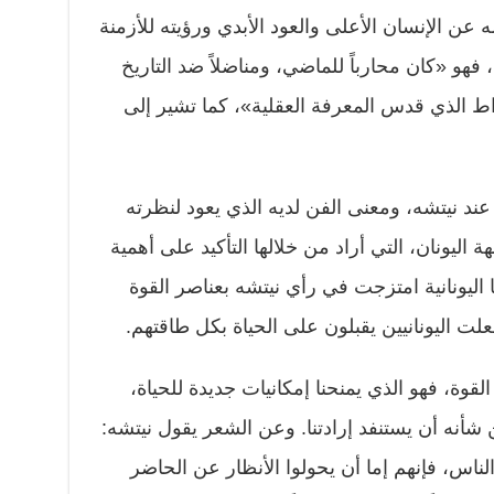
 عن الإنسان الأعلى والعود الأبدي ورؤيته للأزمنة
 فهو «كان محارباً للماضي، ومناضلاً ضد التاريخ
اط الذي قدس المعرفة العقلية»، كما تشير إلى
عند نيتشه، ومعنى الفن لديه الذي يعود لنظرته
ة اليونان، التي أراد من خلالها التأكيد على أهمية
ا اليونانية امتزجت في رأي نيتشه بعناصر القوة
ت اليونانيين يقبلون على الحياة بكل طاقتهم.
قوة، فهو الذي يمنحنا إمكانيات جديدة للحياة،
أنه أن يستنفد إرادتنا. وعن الشعر يقول نيتشه:
لناس، فإنهم إما أن يحولوا الأنظار عن الحاضر