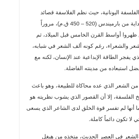
لفلسفة اليونانية، حيث نظم الفلاسفة قصائد
شعرية تضمنت أفكارهم الفلسفية بداية من بارميندس (520 – 450 ق.م)، مروراً
ظهروا أواسط القرن الخامس قبل الميلاد، ثم
عر والشعراء، رغم كونه ألف الشعر في شبابه،
ي يفجر الطاقة الإبداعية عند الإنسان، لكنه مع
ضل استبعاده من مدينته الفاضلة.
 الشعر الذي عده محاكاة للطبيعة، وهو باعث
لفلسفة، إلا أن القصور الذي يشوب نظريته هو
ما أنها لم تفسر قوة الخلق لدى الشاعر الذي يسعى
لا تكون دائماً كاملة.
والشعر في العصر الحديث، متخذه من هيغل