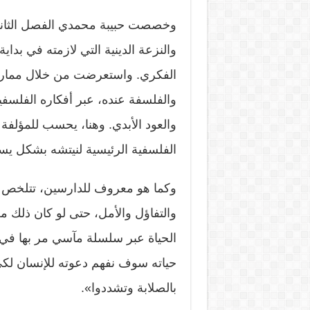
وخصصت حبيبة محمدي الفصل الثان
والنزعة الدينية التي لازمته في بدا
الفكري. واستعرضت من خلال ممارسا
والفلسفة عنده، عبر أفكاره الفلسفية 
والعود الأبدي. وهنا، يحسب للمؤلفة
الفلسفية الرئيسية لنيتشه بشكل يس
وكما هو معروف للدارسين، تتلخص ف
والتفاؤل والأمل، حتى لو كان ذلك م
الحياة عبر سلسلة مآسي مر بها في 
حياته سوف نفهم دعوته للإنسان لك
بالصلابة وتشددوا».