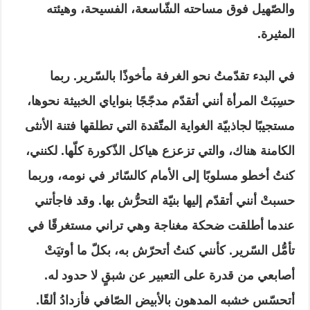
والصّهيل فوق مساحته الشّاسعة، الفسيحة، وهيئته
المثيرة.
في البدء تقدّمتُ نحو الغرفة مأخوذًا بالسّرير. ربما
حسِبَتْ المرأة أنني أتقدّم مدجّجًا بنواياي الخبيثة نحوها،
مستجيبًا لجاذبيّة الغواية المتّّقدة التي تطلقها فتنة الأنثى
الكامنة هناك، والتي تزعزع هياكل الذّكورة كلّها. لكنني،
كنتُ أخطو مسلوبًا إلى الأمام كالسّائر في نومه، وربما
حسبتْ أنني أتقدّم إليها بنيّة التحرُّش بها. وقد فاجأتني
عندما أطلقت ضحكة مغناجة وهي تراني مستغرقًا في
تأمُّل السّرير. كأنني كنتُ أتحرّش به، بكلّ ما أوتيَتْ
أصابعي من قدرة على التعبير عن شبقٍ لا حدود له.
أتحسّس خشبه المدهون بالأبيض الصّافي فأزدادُ ألقًا.