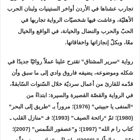
تجارب عشناها في الأردن أواخر الستينيات ولبنان الحرب
الأهليّة، وعاشت فيها شخصيّات الرواية تجاربها في
الحبّ والحرب والنضال والخيانة، في الواقع والخيال
معًا، وبكلّ إنجازاتها واخفاقاتها.
رواية “سرير المشتاق” تقترح علينا عملاً روائيًا جديدًا في
شكله وموضوعه، يضيفه فاروق وادي إلى ما سبق وأن
قدّمه للقارئ من أعمال سرديّة خلال السّنوات السّابقةً،
في الرواية والقصّة القصيرة والسيرة: ابتداءً من
“المنفى يا حبيبتي” (1976)؛ مروراً بـ “طريق إلى البحر”
(1980)؛ ثمّ “رائحة الصيف” (1993)؛ فـ “منازل القلب ـ
كتاب را م الله” (1997)؛ و”عصفور الشّمس” (2007)؛