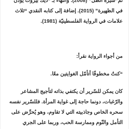
ثمّ”سيرة الظّل” (2008)؛ وانتهاءً بـ “ديك بيروت يؤذِّن
في الظهيرة” (2015). إضافة إلى كتابه النقدي “ثلاث
علامات في الرواية الفلسطينيّة (1981).
من أجواء الرواية نقرأ:
“كنتُ مخطوفًا أتأمّل الغوايتين معًا.
كان يمكن للسّرير أن يكتفي بذاته لتأجيج المشاعر
والرّغبات، دونما حاجة إلى غواية المرأة. فللسّرير نفسه
سحره الخاص وجاذبيته التي لا تقاوم، وهو يُحرِّض على
التأمل والنّوم وممارسة الحب، وربما على الجري