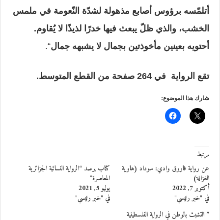
أتلمّسه برؤوس أصابع مذهولة لشدّة النّعومة في ملمس
الخشب، والذي ظلّ يبعث فيها خدرًا لذيذًا لا يُقاوم.
أحتويه بعينين مأخوذتين بجمال لا يشبهه جمال
“.
تقع الرواية في 264 صفحة من القطع المتوسط.
شارك هذا الموضوع:
مرتبط
عن رواية فاروق وادي: سوداد (هاوية
كتاب يرصد “الرواية النسائية الجزائرية
الغزالة)
المعاصرة”
أكتوبر 7, 2022
يوليو 5, 2021
في "خبر رئيسي"
في "خبر رئيسي"
” التشبث بالوطن في الرواية الفلسطينية