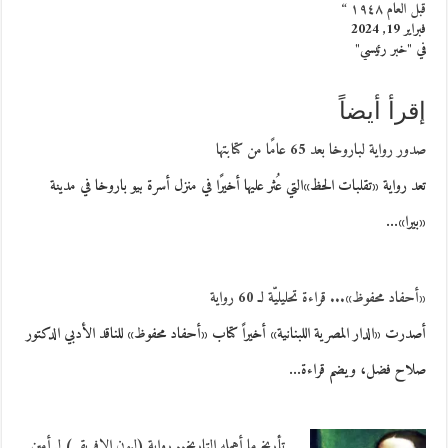
قبل العام ١٩٤٨ “
فبراير 19, 2024
في "خبر رئيسي"
إقرأ أيضاً
صدور رواية لباروخا بعد 65 عامًا من كتابتها
تعد رواية «تقلبات الحظ»التي عُثر عليها أخيرًا في منزل أسرة بيو باروخا في مدينة
«بيرا»…
«أحفاد محفوظ»... قراءة تحليليّة لـ 60 رواية
أصدرت «الدار المصرية اللبنانية» أخيراً كتاب «أحفاد محفوظ» للناقد الأدبي الدكتور
صلاح فضل، ويضم قراءة…
تأريخ ما أهمله التاريخ.. رواية (ليون الإفريقي) لـ أمين