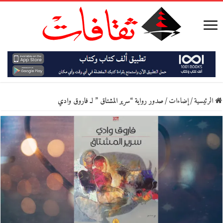
الرئيسية
/
إضاءات
/
صدور رواية “سرير المشتاق ” لـ فاروق وادي