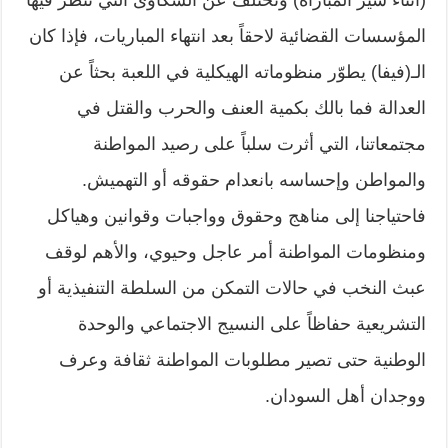
(أثناء سير المباراة) وتختلف عن الشكاوى التي تنظر فيها
المؤسسات القضائية لاحقاً بعد انتهاء المباريات، فإذا كان
الـ(فيفا) يطوّر منظوماته الهيكلية في اللعبة بحثاً عن
العدالة فما بالك بكمية العنف والحرب والقتل في
مجتمعاتنا، التي أثرت سلباً على رصيد المواطنة
والمواطن وإحساسه بانعدام حقوقه أو التهميش.
فاحتياجنا إلى مناهج وحقوق وواجبات وقوانين وهياكل
ومنظومات المواطنة أمر عاجل وحيوي، والأهم لوقف
عبث النخب في حالات التمكن من السلطة التنفيذية أو
التشريعية حفاظاً على النسيج الاجتماعي والوحدة
الوطنية حتى تصير مطلوبات المواطنة ثقافة وعرف
ووجدان أهل السودان.