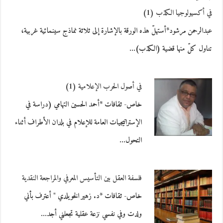
في أكسيولوجيا الكذب (1)
عبدالرحمن مرشود*أستهلّ هذه الورقة بالإشارة إلى ثلاثة نماذج سينمائية غربية،
تناول كلّ منها قضية (الكذب)…
في أصول الحرب الإعلامية (1)
خاص- ثقافات *أحمد الحسين التهامي (دراسة في
الإستراتيجيات العامة للإعلام في بلدان الأطراف أثناء
التحول…
فلسفة العقل بين التأسيس المعرفي والمراجعة النقدية
خاص- ثقافات *د. زهير الخويلدي " أعترف بأني
ولدت وفي نفسي نزعة عقلية تجعلني أجد…