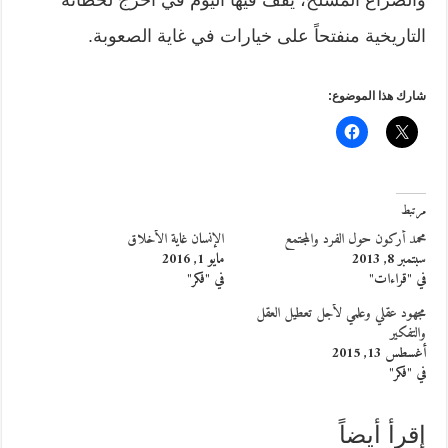
والصراع المسلح، يقف فيها اليوم في أحرج لحظاته
التاريخية منفتحاً على خيارات في غاية الصعوبة.
شارك هذا الموضوع:
مرتبط
محمد أركون حول الفرد والمجتمع
الإنسان غاية الأخلاق
سبتمبر 8, 2013
مايو 1, 2016
في "قراءات"
في "فكر"
مجهود عقلي وعلمي لأجل تعطيل العقل
والتفكير
أغسطس 13, 2015
في "فكر"
إقرأ أيضاً