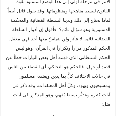
الأمر في مرحلة أولى إلى هذا الوضع المسنود بقوة
القانون لبسط مناهجها ومنظوماتها. وقد يقول قائل أيضاً
لماذا نحتاج إلى ذلك ولدينا السلطة القضائية والمحكمة
الدستورية وهو سؤال قائم؟ فأقول إن أدوار السلطة
القضائية قائمة لا تتأثر ولن يتماسّ معها أحد فهي معقل
الحكم المذكور مراراً وتكراراً في القرآن، وهو ليس
الحكم السلطاني الذي فهمه أهل بعض التيارات خطأ عن
قصد أو جهل، فالحكم هو التحاكم، أي القضاء بين الناس
في حالات الاختلاف كلٌّ بما يدين ويعتقد، مسلمون
ومسيحيون ويهود، وكلّ أهل المعتقدات، وقد ذكر في
آيات كثيرة وبتدبُّر بسيط يُفهم، وهو المذكور في آيات
مثل: