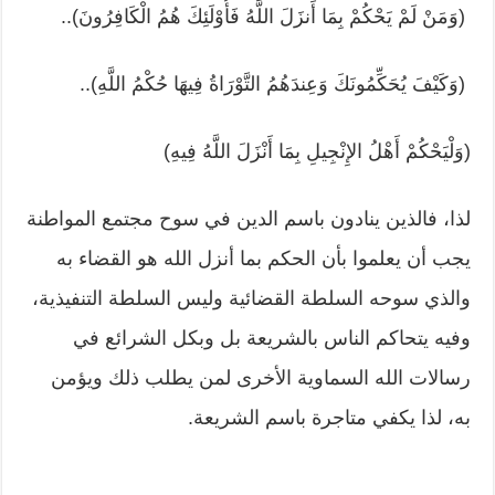
(وَمَنْ لَمْ يَحْكُمْ بِمَا أَنزَلَ اللَّهُ فَأُوْلَئِكَ هُمُ الْكَافِرُونَ)..
(وَكَيْفَ يُحَكِّمُونَكَ وَعِندَهُمُ التَّوْرَاةُ فِيهَا حُكْمُ اللَّهِ)..
(
وَلْيَحْكُمْ أَهْلُ الإِنْجِيلِ بِمَا أَنْزَلَ اللَّهُ فِيهِ
)
لذا، فالذين ينادون باسم الدين في سوح مجتمع المواطنة
يجب أن يعلموا بأن الحكم بما أنزل الله هو القضاء به
والذي سوحه السلطة القضائية وليس السلطة التنفيذية،
وفيه يتحاكم الناس بالشريعة بل وبكل الشرائع في
رسالات الله السماوية الأخرى لمن يطلب ذلك ويؤمن
به، لذا يكفي متاجرة باسم الشريعة.