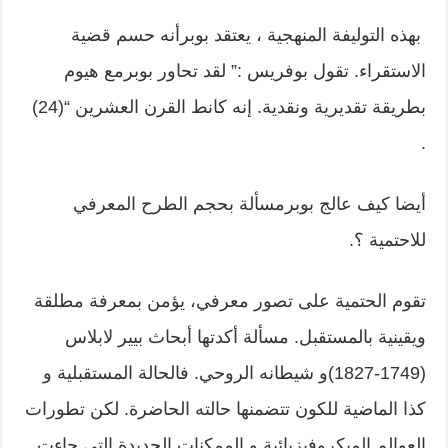
بهذه التوليفة المنهجية ، يعتقد بوبرأنه حسم قضية
الاستقراء. تقول بوفريس :” لقد تحاور بوبرمع هيوم
بطريقة تقديرية ونقدية. إنه كانط القرن العشرين “(24)
.
أيضا كيف عالج بوبرمسألة بحجم الطرح المعرفي
للاحتمية ؟.
تقوم الحتمية على تصور معرفي، يؤمن بمعرفة مطلقة
ويقينية بالمستقبل. مسألة أكدتها أبحاث بيير لابلاس
(1749-1827)و شيطانه الروحي. فالحالة المستقبلية و
كذا الماضية للكون تتضمنها حالته الحاضرة. لكن تطورات
العوالم الميكروفيزيائية و الممكنات الجديدة التي جاءت