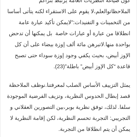
كون صياغة النظريات العامة يرتبط بتراكم
الملاحظاتوالعلم،لا يقوم على الاستقراء لكنه يتأتى أساسا
من التخمينات و التفنيدات:”لايمكن تأكيد عبارة عامة
انطلاقا من عبارة أو عبارات خاصة بل يمكنها أن تدحض
بواحدة منها.لاتبرهن مائة ألف إوزة بيضاء على أن كل
الإوز أبيض، بحيث يكفي وجود إوزة سوداء حتى تصبح
قاعدة “كل الإوز أبيض” باطلة”(23).
يمثل التزييف الأساس الصلب لمعرفتنا.نوظف الملاحظة
قصد إبطال الحدوس النظرية، وتزيف الفرضية الموجودة
سلفا. لذلك، توفق نظرية بوبر،بين التصورين العقلاني و
التجريبي: التجربة تحسم النظرية، لكن إقامة النظرية لا
يمكن أن يتم انطلاقا من التجربة.