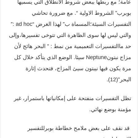
عامة؛ مع ربطها ببعض شروط الانطلاق التي يسميها
بوبرب” الشروط الاولية “. مع ضرورة تحاشي
التفسيرات السيئة؛المسماة ب” لهذا الغرض “ad hoc :”
والتي ليس لها سوى الظاهرة التي تتوخى تفسيرها،وإلى
حد ماالتفسيرات التعميمية من نمط : ” البحر هائج لأن
مزاج نبتونNeptune سيئا. الوضع الذي يتأكد خلال كل
مرة يكون فيها نيبتون سيئ المزاج، فتحدث إثارة
البحر”(12).
تظل التفسيرات منفتحة على إمكانياتها باستمرار، غير
مؤمنة بوضع نهائي.
قد نقف على بعض ملامح خطاطة بوبرللتفسير