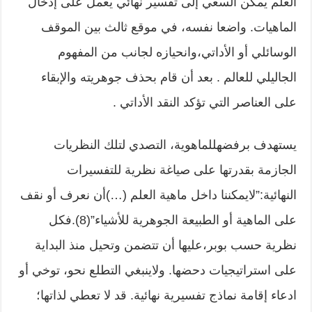
العلم يمكن السعي إلى تفسير نهائي يعمل على إدخال
الماهيات. واضعا نفسه، في موقع ثالث بين الموقف
الوسائلي أو الأداتي،وانحيازه لجانب من المفهوم
الجاليلي للعالم . بعد أن قام بحذف جوهريته والإبقاء
على العناصر التي تؤكد النقد الأداتي .
يستهدف برفضهللماهوية، التصدي لتلك النظريات
الجازمة بقدرتها على صياغة نظرية للتفسيرات
النهائية:”لايمكننا داخل ماهية العلم (…)أن نعرف أو نقف
على الماهية أو الطبيعة الجوهرية للأشياء”(8).فكل
نظرية حسب بوبر،عليها أن تتضمن وتحيل منذ البداية
على استراتيجيات دحضها. ولاينبغي التطلع نحو، توخي أو
ادعاء إقامة نماذج تفسيرية نهائية. قد لا تعطي لذاتها؛