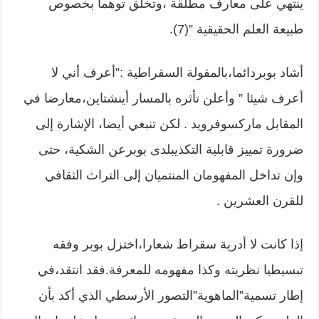
ينتهي على معارف مطلقة ،وتخلق توهما بخصوص
طبيعة العلم الحقيقية ”(7).
أشاد بوبردائما،بالمقولة السقراطية :”أعرف أني لا
أعرف شيئا ” وأعلن تأثره بالمسار أينشتاين،معارضا في
المقابل ماركسوفرويد . لكن تنبغي أيضا، الإشارة إلى
ضرورة تمييز قابلية التكذيبلدى بوبرعن الشكية، حتى
وإن تداخل المفهومان المنتميان إلى التراث الثقافي
للقرن العشرين .
إذا كانت لا أدرية سقراط شعارا،اختزل بوبر وفقه
تبسيطيا نظريته وكذا مفهومه للمعرفة.فقد انتقد،في
إطار تسمية”الماهوية”التصور الأرسطي الذي أكد بأن