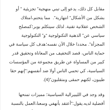
مقابل كل ذلك، يدعو إلى تبني منهجية” تجزيئية ” أو
بشكل من الأشكال” انتهازية”. مما يتحتم،امتلاك
الشخص عقلانية تقنية. لذلك سيتكلم بوبر؛كمصلح
سياسي عن” الذهنية التكنولوجية “و” التكنولوجية
المجزأة”. محددا خلال الآن نفسه؛هدف كل سياسة في
حماية الناس، قصد التخفيف من المعاناة وتحقيق قدر
كبير من المساواة عن طريق مجموعة من المؤسسات
السياسية، كي تحمي الناس أولا ضد أنفسهم:”إنهم حقا
طيبون، لكنهم حمقى ومتقلبون”(4).
وقد وجد في الليبيرالية السياسية؛ مميزات تمنحها
أفضلية لديه.يقول:”أعتقد بأنهفي وسعنا،العمل بالنسبة