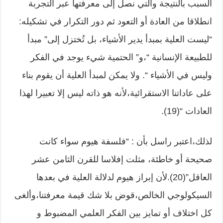
السبب بالنتيجة والتي نصل إلى معرفتها عبر التجربة
انطلاقا من العادة أو التعود ثم دور التكرار في تشكيله:
“ليست العلية بمبدأ يدير الأشياء، بل تُختزل إلى” مبدأ
للطبيعة الإنسانية “،و” الحتمية شيء يوجد في الفكر
وليس في الأشياء “. ولا يمكن لمبدأ العلية أن يقوم بناء
على عاداتنا الاستقرائية،لأنه هو ذاته ليس إلا تعبيرا لهذا
العادات “(19).
لذلك،اعتبر راسل بأن : “فلسفة هيوم سواء كانت
صحيحة أو خاطئة، مثلت إفلاسا للقرن الثامن عشر
العاقل”(20).لأن إبراز هيوم لدلالة العلية في بعدها
السيكولوجي الخالص،قوض بلا شك قيمة معرفتنا،وألغى
كل اختلاف أو تمايز بين الفكر العلمي المضبوط و