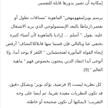
إمكانية أن تصير بدورها قابلة للتفسير.
يرسم بوبرلمفهومهعن” الماهوية “مسافات تطول أو
تقصر،ارتباطا بالبعد الإبستمولوجي الذي يريد الاشتغال
عليه. يقول :” أسلم … إراديا بالماهوية لأن أشياء كثيرة
تختفي عنا وبالتالي فإن قسما منها قابلاللاكتشاف” أرفض
إيحاء القولة المأثورة لفتجنشتاين: ” اللغز لا يوجد أبدا، ولا
أتوخى أبدا انتقاد الذين يبحثون بخصوص فهم ” ماهية
العالم ” (9).
كل نظرية ليست إلا فرضية، يؤكد بوبر؛ وبشكل دقيق،
قد تكون النظريات مفيدة تقريبا، ثم أيضا على وجه
التقريب؛ لايمكنها أن تكون صحيحة أو خاطئة.