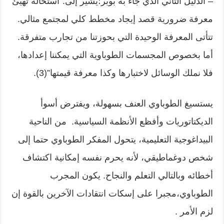
– الدليل الثاني الذي جاء به بوبر؛يشير إلى:”استحالة تهيئ
معرفة ضرورية قصد إيجاد مخطط كلي لمجتمع مثالي.
تتأتى المعرفة الوحيدة التي بحوزتنا من تجارب متفرقة.
أما بخصوص المجسمات الطوباوية التي يمكننا إعدادها،
فلا نملك الوسائل لاختبارها وكذا معرفة قيمتها”(3).
يستسيغ الطوباوي العنف بسهولة، ويفترض أسوأ
الديكتاتوريات وأفظع الأنظمة السياسية. من الناحية
البيداغوجية التعليمية، يتحول المفكر الطوباوي حتما إلى
شخص دوغماطيقي، لأنه يحرم نفسه إمكانية اكتشاف
أخطائه وبالتالي التعلم والنجاح. يكون المجرب
الطوباوي،مجبرا على إسكات انتقادات الآخرين بالقوة إن
لزم الأمر .