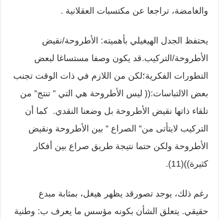
والغامضة، تراجعا عن مكتسبات العقلانية .
يحتفظ الجدل الهيغيلي بأهميته: الأطروحة/نقيض
الأطروحة/التركيب.قد يكون وصفا مستساغا لبعض
التطورات الفكرية؛لكن من اللازم في ذات الوقت تجنب
بعض الالتباسات:(( ليس الأطروحة هي التي ” تنتج” من
تلقاء ذاتها نقيض الأطروحة بل وضعنا النقدي. كما أن
التركيب لايتأتى من” الصراع ” بين الأطروحة ونقيض
الأطروحة ولكن حتما نتيجة طريق صراع بين أفكار
كثيرة))(11).
رغم ذلك، يوجد تصورقد يظهر هيغل، بمثابة مبدع
حقيقي. يتعلق الشأن بكونه مؤسس ما يعرف ب: وطنية