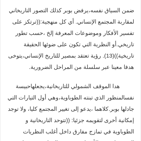
ضمن السياق نفسه،يرفض بوبر كذلك التصور التاريخاني
لمقاربة المجتمع الإنساني. أي كل منهجية:((ترتكز على
تفسير الأفكار وموضوعات المعرفة إلخ ،حسب تطور
تاريخي.أو النظرية التي تكون على ضوئها الحقيقة
تاريخية))(13). رؤية تعتقد بمصير للتاريخ الإنساني،يتوخى
هدفا معينا عبر سلسلة من المراحل الضرورية.
هدا الموقف الشمولي للتاريخانية،يجعلهاحبيسة
نفسالمنظور الذي تبنته الطوباوية،وهي أول التيارات التي
جادلها بوبر.كلاهما ،يدعو إلى تغيير المجتمع كليا، ولا توجد
إمكانية أخرى لتقويمه جزئيا: ((تتوحد التاريخانية و
الطوباوية في تمازج مفارق داخل أغلب النظريات