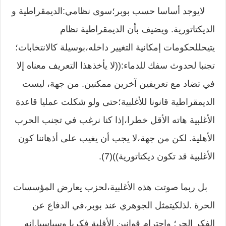
لايوجد أساسا حسب بوبر؛سوى نظامي:الديمقراطية و
الديكتاتورية. ويضيف بأن الديمقراطية نظام
يتيحللحكومات إمكانية التغيير داخله،بوسيلة كالانتخابات؛
تجنبا لحدوث سفك للدماء:((لا يأخذهذا التعريف معناه إلا
في تضاد مع تعريفين آخرين ممكنين. من جهة، ليست
الديمقراطية قانونا للأغلبية؛حتى ولو شكلت عمليا قاعدة
الأغلبية هاته الأقل خطرا،إذا كنا نرغب في تجنب الحرب
الأهلية. لكن من جهة،لا يجب أن يغيب على أذهاننا كون
الأغلبية قد تكون ديكتاتورية))(7).
بل ربما صوتت هذه الأغلبية،لحزب يعارض المؤسسات
الحرة .لذلكيتمثل الجوهري عند بوبر،في الدفاع عن
الفكر الحر؛ واحترام قوانين الأقلية فكريا وسياسيا.إنه