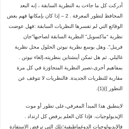
أدركت كل ما جاءت به النظرية السابقة ، إنه البعد
المحافظ لتطور المعرفة . 2 – إذا كان بإمكانها فهم بعض
الوقائع التي لم تفسرها النظريات السابقة :فهل عوضت
نظرية “ماكسويل” النظرية السابقة لصاحبها”جان
فرينل”. وهل بوسع نظرية نيوتن الحلول محل نظرية
غاليلي. ثم هل تمكن أينشتاين بنظريته،إلغاء نيوتن .
بمفاهيم أخرى،تصير النظرية المتجاوَزة في كل مرة
مقاربة للنظريات الجديدة. فالنظريات لا تتوقف عن
التطور ))(1).
لاينطبق هذا المبدأ المعرفي،على تطور أو موت
الإيديولوجيات. فإذا كان العلم يرفض كل ارتداد .
فالإيديولوجيات الدوغماطيقية؛تلك التي ترفض الاستفادة