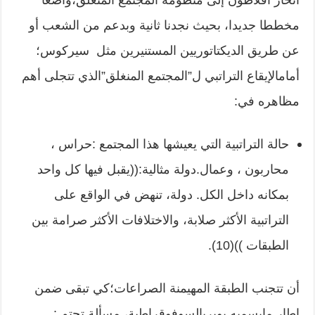
انحاز أفلاطون إلى منظومة المجتمع المنغلق،واضعا
مخططا جديدا، بحيث نجدنا ثانية وبدعم من الشعب أو
عن طريق الديكتاتوريين المستنيرين مثل سيركوس؛
أمامالإيقاع التراتبي ل”المجتمع المنغلق”الذي تتجلى أهم
مظاهره في:
حالة التراتبية التي يعيشها هذا المجتمع :حراس ،
محاربون ، وعمال.دولة مثالية:((يقبل فيها كل واحد
بمكانه داخل الكل. دولة، تنهض في الواقع على
التراتبية الأكثر صلابة، والاختلافات الأكثر صرامة بين
الطبقات ))(10).
أن تتجنب الطبقة المهيمنة الصراعات؛كي تبقى ضمن
إطار مايسميه بوبربالسوفوقراطية، مسألة تحتم :