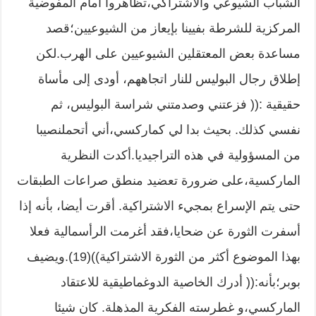
الشباب الشيوعي والاشتراكي،تظاهروا أمام المفوضية
المركزية للشرطة بفيينا بإيعاز من الشيوعيين؛قصد
مساعدة بعض المعتقلين الشيوعيين على الهرب.لكن
إطلاق رجال البوليس للنار اتجاههم، أودى إلى مأساة
حقيقية :(( فزعتني وصدمتني شراسة البوليس، ثم
نفسي كذلك. بحيث بدا لي كماركسي،أني أتحملنصيبا
من المسؤولية في هذه التراجيديا.أكدت النظرية
الماركسية،على ضرورة تعضيد منطق صراعات الطبقات
حتى يتم الإسراع بمجيء الاشتراكية. أقرت أيضا، بأنه إذا
أسفرت الثورة عن ضحايا،فقد أغرمت الرأسمالية فعلا
بهذا الموضوع أكثر من الثورة الاشتراكية))(19).ويضيف
بوبر؛بأنه:(( أدرك الخاصية الدوغماطيقية للاعتقاد
الماركسي،و غطرسته الفكرية المذهلة. كان شيئا