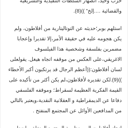
حزب وحيد، انصهار السلطات التنفيذية والتشريعية
والقضائية ….إلخ” ))(8).
استلهم بوبر؛حديثه عن التوتاليتارية من أفلاطون، ولم
يكن هجومه عليه في حقيقة الأمر،إلا تقديرا وإعجابا
مضمرين بفلسفة وشخصية هذا الفيلسوف
الاغريقي،على العكس من موقفه اتجاه هيغل. يقولعلى
لسان أفلاطون:((أعظم الرجال قد يرتكبون أكبر الأخطاء
))(9).لكن تقديره لأفلاطون،لم يكن أكثر من تأكيده على
القيمة الفكرية العظيمة لسقراط؛ وموقفه الفلسفي
دفاعا عن الديمقراطية و العقلانية النقدية،ويعتبر بالتالي
من المدافعين الأوائل عن المجتمع المنفتح .