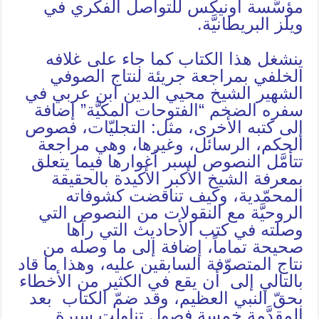
مؤسَّسة أونيكس للتواصل الفكري في
ويلز البريطانيَّة.
ينشغل هذا الكتاب كما جاء على غلافه
الخلفي بمراجعة جريئة لنتاج الصوفي
الشهير الشيخ محيي الدين ابن عربي في
سفره الضخم “الفتوحات المكيَّة” إضافة
إلى كتبه الأخرى، مثل: التجليّات، فصوص
الحكم، الرسائل، وغيرها، وهي مراجعة
تتأمَّل النصوص لسبر أغوارها فيما يتعلق
بمعرفة الشيخ الأكبر الأكيدة بالحقيقة
المحمّدية، وكيف تناقضت كشوفاته
الروحيَّة مع النقولات من النصوص التي
وصلته في كتب الأحاديث التي رآها
صحيحة تماماً، إضافة إلى ما وصله من
نتاج المتصوّفة السابقين عليه، وهذا ما قاد
بالتالي إلى أن يقع في الكثير من الأخطاء
بحقّ النبي العظيم، وقد ضمّ الكتاب بعد
المقدَّمة خمسة فصول تناولت سيرة