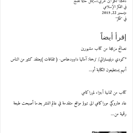
«هكذا تكلم ابن عربي»..يمثل حالة نضج
في الفكر الإسلامي
ديسمبر 22, 2015
في "فكر"
إقرأ أيضاً
نصائح مزعجة من كتاب مشهورين
*كودي ديليستراتي/ ترجمة: آماليا داوودخاص- ( ثقافات )يعتقد كثير من الناس
أنهم يستطيعون الكتابة أو…
كتاب من ثمانية أجزاء لموراكامي
عاد هاروكي موراكامي الى تبوؤ مواقع متقدمة في عالم النشر بعدما أصبحت طبعة
رقمية من…