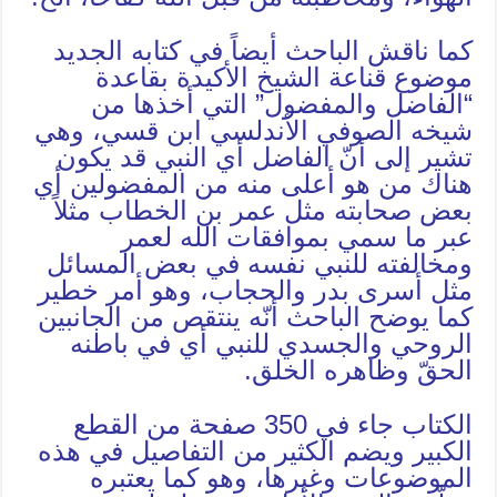
كما ناقش الباحث أيضاً في كتابه الجديد
موضوع قناعة الشيخ الأكيدة بقاعدة
“الفاضل والمفضول” التي أخذها من
شيخه الصوفي الأندلسي ابن قسي، وهي
تشير إلى أنّ الفاضل أي النبي قد يكون
هناك من هو أعلى منه من المفضولين أي
بعض صحابته مثل عمر بن الخطاب مثلاً
عبر ما سمي بموافقات الله لعمر
ومخالفته للنبي نفسه في بعض المسائل
مثل أسرى بدر والحجاب، وهو أمر خطير
كما يوضح الباحث أنّه ينتقص من الجانبين
الروحي والجسدي للنبي أي في باطنه
الحقّ وظاهره الخلق.
الكتاب جاء في 350 صفحة من القطع
الكبير ويضم الكثير من التفاصيل في هذه
الموضوعات وغيرها، وهو كما يعتبره