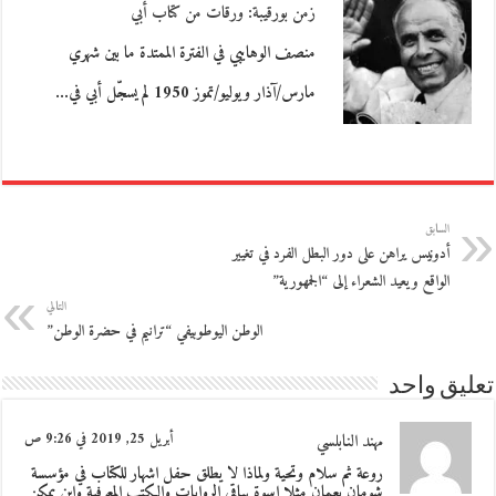
زمن بورقيبة: ورقات من كتاب أبي
منصف الوهايبي في الفترة الممتدة ما بين شهري
مارس/آذار ويوليو/تموز 1950 لم يسجّل أبي في…
السابق
أدونيس يراهن على دور البطل الفرد في تغيير
الواقع ويعيد الشعراء إلى “الجمهورية”
التالي
الوطن اليوطوبيفي “ترانيم في حضرة الوطن”
تعليق واحد
مهند النابلسي
أبريل 25, 2019 في 9:26 ص
روعة ثم سلام وتحية ولماذا لا يطلق حفل اشهار للكتاب في مؤسسة
شومان بعمان مثلا اسوة بباقي الروايات والكتب المعرفية واين يمكن