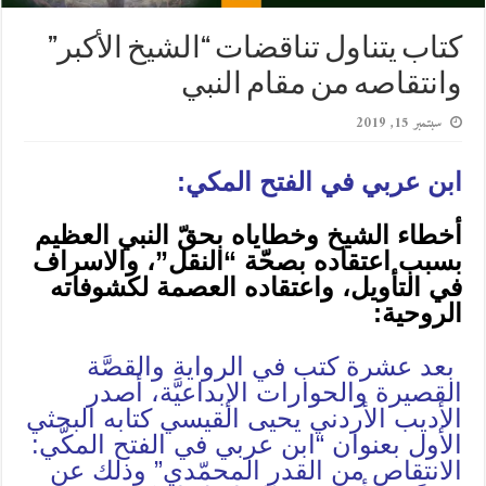
كتاب يتناول تناقضات “الشيخ الأكبر”
وانتقاصه من مقام النبي
سبتمبر 15, 2019
ابن عربي في الفتح المكي:
أخطاء الشيخ وخطاياه بحقّ النبي العظيم
بسبب اعتقاده بصحّة “النقل”، والاسراف
في التأويل، واعتقاده العصمة لكشوفاته
الروحية:
بعد عشرة كتب في الرواية والقصَّة
القصيرة والحوارات الإبداعيَّة، أصدر
الأديب الأردني يحيى القيسي كتابه البحثي
الأول بعنوان “ابن عربي في الفتح المكّي:
الانتقاص من القدر المحمّدي” وذلك عن