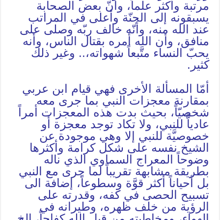
مرتبة وأكثر علماً، وأنّ بعض الصحابة
يسبقونه إلى الجنّة وأعلى في المراتب
عند الله منه، وأنّه خالف ربّه وصلى على
منافق، وأن الله أمره بقتال الناس، وأنه
يحبّ النساء متَّبعاً شهواته،.. وغير ذلك
كثير.
أمّا المسألة الأخرى فهي قيام ابن عربي
بمقارنة معجزات النبي بما جرى معه
شخصيّاً، بحيث بدت هذه المعجزات أمراً
عادياًّ للنبي، ولا تكاد توجد معجزة أو
خصوصيَّة للنبي إلا وهي موجودة عن
الشيخ نفسه على شكل كرامة وأكثرها
وضوحاً المعراج السماوي الذي ناله
بطريقة مشابهة تقريباً لما جرى مع النبي
بل أحياناً أكثر قوَّة وسطوعاً، إضافة الى
تسبيح الحصى في كفه، وقدرته على
الرؤية من خلف ظهره، وطيرانه في
الهواء، ومخاطبته من قبل الله كفاحاً، الخ.