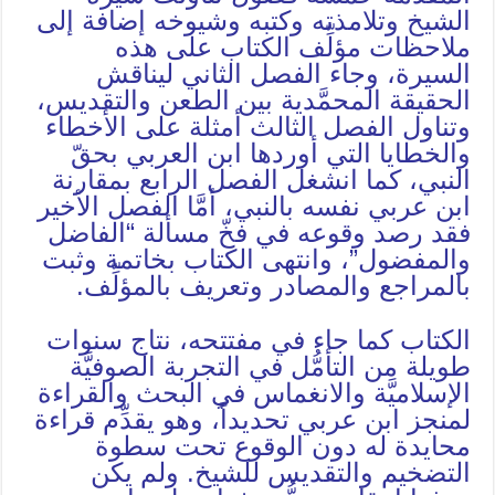
الشيخ وتلامذته وكتبه وشيوخه إضافة إلى
ملاحظات مؤلِّف الكتاب على هذه
السيرة، وجاء الفصل الثاني ليناقش
الحقيقة المحمَّدية بين الطعن والتقديس،
وتناول الفصل الثالث أمثلة على الأخطاء
والخطايا التي أوردها ابن العربي بحقّ
النبي، كما انشغل الفصل الرابع بمقارنة
ابن عربي نفسه بالنبي، أمَّا الفصل الأخير
فقد رصد وقوعه في فخّ مسألة “الفاضل
والمفضول”، وانتهى الكتاب بخاتمة وثبت
بالمراجع والمصادر وتعريف بالمؤلِّف.
الكتاب كما جاء في مفتتحه، نتاج سنوات
طويلة من التأمُّل في التجربة الصوفيَّة
الإسلاميَّة والانغماس في البحث والقراءة
لمنجز ابن عربي تحديداً، وهو يقدِّم قراءة
محايدة له دون الوقوع تحت سطوة
التضخيم والتقديس للشيخ. ولم يكن