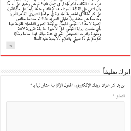
شراء هذه الكتاب المثير للجدل في عمان ثانيا؟ ثم هل رضيتم علي ام ما
زال اسمي على القائمة السوداء عندكم ثالثا وبعدها رابعا هل ستوافقون
على نشر مقالاتي الحصرية الجديدة في موقعكم التنويري الفاخر الفريد
وخامسا هل ستنشرون تعليقي الصريح هذا؟ ثم سادسا خالص
التحية لاستاذنا القيسي المبجل ورئيسة التحرير الفاضلة الملتزمة علما
بأني لخصت رواية القيسي قبل الأخيرة بطريقة تقريرية لافتة
ومفيدة ونشرت التلخيص القيم في عدة مواقع فهذا سابعا وشكرا
لتكرمكم بقراءة تعليقي والتكرم بالاجابة عليه ثامنا!
رد
اترك تعليقاً
لن يتم نشر عنوان بريدك الإلكتروني.
الحقول الإلزامية مشار إليها بـ
*
التعليق
*