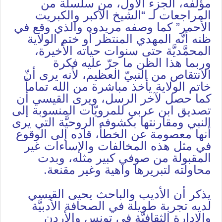
مؤلّفه، الجزء الأول، من سلسلة من
المراجعات لـ “الشيخ الأكبر والكبريت
الأحمر” كما وصفه مريدوه والذي وقع في
ظنه أنّه المهدي المنتظر أو ختم الولاية
المحمَّديَّة حتى سنوات حياته الأخيرة،
وربما هذا الظن ما جرّ عليه فكرة
الانتقاص من النبيّ العظيم، لأنه يرى أنّ
خاتم الولاية يأخذ مباشرة من الله تماماً
كما حصل لآخر الرسل، ويرى القيسي أن
تصديق ابن عربي للمرويّات المنسوبة إلى
النبي ومقارنتها بكشوفه الروحيَّة التي يرى
أنها معصومة عن الخطأ، قاده إلى الوقوع
في مثل هذه المخالفات والإساءات غير
المقبولة من صوفي كبير مثله، وبدت
محاولته لتبريرها واهية وغير مقنعة.
يذكر أن الأديب والباحث يحيى القيسي
لديه تجربة طويلة في الصحافة الأدبيَّة
والإدارة الثقافيَّة في تونس والأردن