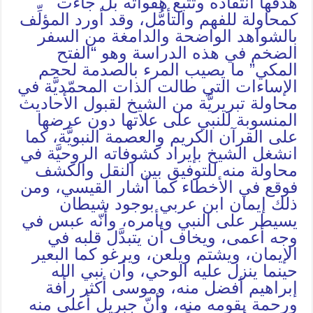
هدفها انتقاده وتتبُّع هفواته بل جاءت
كمحاولة للفهم والتأمُّل، وقد أورد المؤلِّف
بالشواهد الواضحة والدامغة من السفر
الضخم في هذه الدراسة وهو “الفتح
المكي” ما يصيب المرء بالصدمة لحجم
الإساءات التي طالت الذات المحمّديَّة في
محاولة تبريريَّة من الشيخ لقبول الأحاديث
المنسوبة للنبي على علاتها دون عرضها
على القرآن الكريم والعصمة النبويَّة، كما
انشغل الشيخ بإيراد كشوفاته الروحيَّة في
محاولة منه للتوفيق بين النقل والكشف
فوقع في الأخطاء كما أشار القيسي، ومن
ذلك إيمان ابن عربي بوجود شيطان
يسيطر على النبي ويأمره، وأنّه عبس في
وجه أعمى، ويخاف أن يتبدَّل قلبه في
الإيمان، ويشتم ويلعن، ويرغو كما البعير
حينما ينزل عليه الوحي، وأن نبي الله
إبراهيم أفضل منه، وموسى أكثر رأفة
ورحمة بقومه منه، وأنّ جبريل أعلى منه