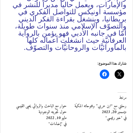
والإمارات، ويعمل حالياً مديراً للنشر في
مؤسسة أونيكس للتواصل الفكري في
بريطانيا، وينشغل بقراءة الفكر الديني
والتصوّف الإسلامي منذ سنوات طويلة،
أمّا في جانبه الأدبي فهو يؤمن بالرواية
العرفانيَّة حيث انشغلت أعماله كلها
بالماورائيَّات والروحانيَّات والتصوّف.
شارك هذا الموضوع:
مرتبط
رحلتي مع “ابن عربي” وفتوحاته المكيّة
حوار مع الباحث والروائي يحيى القيسي
ديسمبر 20, 2023
حول تجربته الوجودية
في "خبر رئيسي"
مايو 10, 2022
في "إضاءات"