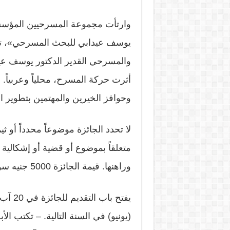
وارتأت مجموعة المسرحيين المؤسسة 
يوسف عيدابي للبحث المسرحي»، تعبير
والمسرحي القدير الدكتور يوسف عيداب
أثرت حركة المسرح، محلياً وعربياً.
وحوافز الخيرين والمهتمين بتطوير 
لا تحدد الجائزة موضوعاً محدداً أو 
متعلقاً بموضوع أو قضية أو إشكالي
وراهنها. قيمة الجائزة 5000 جنيه سوداني تمنح للفائز بالمركز الأول.
(يونيو) في السنة التالية. – تكتب ال