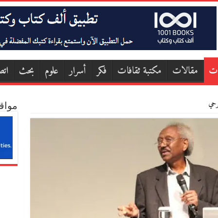
ات
مقالات
مكتبة ثقافات
فكر
أسرار
علوم
بحث
اتص
رحي
مواق