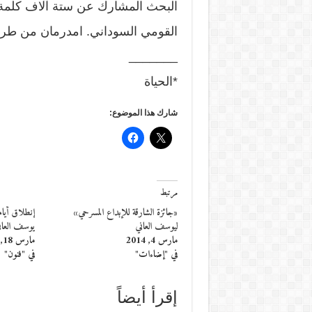
البحث المشارك عن ستة آلاف كلمة.
القومي السوداني. امدرمان من طريق ا
_______
*الحياة
شارك هذا الموضوع:
مرتبط
«جائزة الشارقة للإبداع المسرحي»
ليوسف العاني
يوسف العان
مارس 4, 2014
مارس 18, 2014
في "إضاءات"
في "فنون"
إقرأ أيضاً