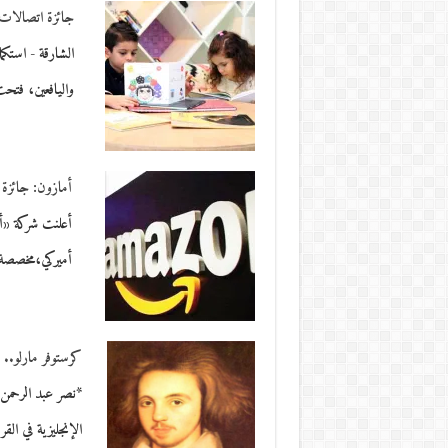
جائزة اتصالات
الشارقة - استكم
واليافعين، فت
أمازون: جائزة ل
أميركي،مخصصة ل
كرستوفر مارلو.. 
*نصر عبد الرحمن 
الإنجليزية في ال