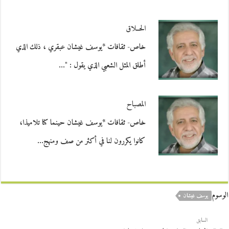
الحــلاق
خاص- ثقافات *يوسف غيشان عبقري ، ذلك الذي
أطلق المثل الشعبي الذي يقول : "…
المصباح
خاص- ثقافات *يوسف غيشان حينما كنا تلاميذا،
كانوا يكررون لنا في أكثر من صف ومنهج…
الوسوم
يوسف غيشان
السابق