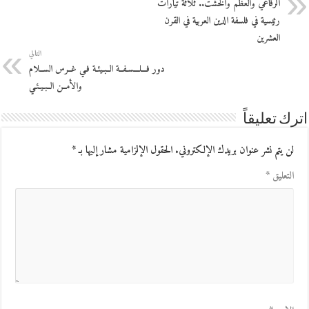
الرفاعي والعظم والخشت.. ثلاثة تيارات
رئيسية في فلسفة الدين العربية في القرن
العشرين
التالي
دور فـــلـــسـفــة الــبـيئـة فـي غــرس الســلام
والأمــن الــبـيـئـي
اترك تعليقاً
لن يتم نشر عنوان بريدك الإلكتروني.
الحقول الإلزامية مشار إليها بـ
*
التعليق
*