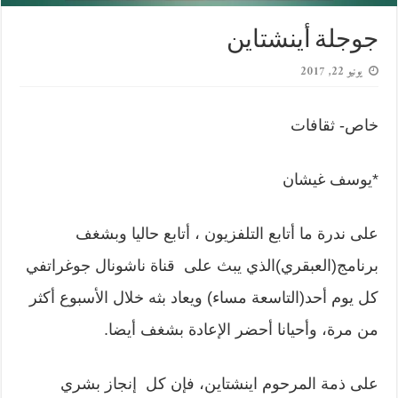
جوجلة أينشتاين
يونيو 22, 2017
خاص- ثقافات
*يوسف غيشان
على ندرة ما أتابع التلفزيون ، أتابع حاليا وبشغف
برنامج(العبقري)الذي يبث على قناة ناشونال جوغراتفي
كل يوم أحد(التاسعة مساء) ويعاد بثه خلال الأسبوع أكثر
من مرة، وأحيانا أحضر الإعادة بشغف أيضا.
على ذمة المرحوم اينشتاين، فإن كل إنجاز بشري