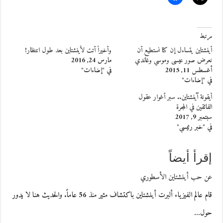
مرتبط
أينشتاين يتساءل إن كنا نستطيع أن
وأخيراً أتت لأينشتاين بعد طول انتظار!
نعرض صور عيسى وموسي وغاندي
مارس 24, 2016
أغسطس 11, 2015
في "إضاءات"
في "إضاءات"
أيقونة آينشتاين.. سبر أغوار عقول
الفائقين في المجرة
سبتمبر 9, 2017
في "خبر رئيسي"
إقرأ أيضاً
عن حب أينشتاين الأسطوري
قام عالم الفيزياء ألبرت أينشتاين باكتشاف مثير منذ 56 عاماً. والحديث هنا لا يدور
حول…