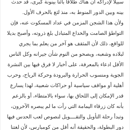
سبيلا لإدراكه أن هناك طلاقا بائنا بينونة كبرى، قد حدث
بينه وبين الدور المنوط به، منذ لثغ بالحرف الأول.
ولأن هذا الشجن المزمن في عداد المسكوت عنه، فإن
التواطؤ الصامت والخداع المتبادل بلغ ذروته، وأصبح بديلا
للواقع، ذلك لأن المثقف هو آخر من يعلم بما يجري
لبلاده وشعبه، ويصحو من النوم شأن جيرانه وكل الناس
الأقل ادعاء بالمعرفة، على أخبار لا فرق فيها بين النشرة
الجوية ومنسوب الحرارة والبرودة وحركة الرياح، وحرب
أهلية أو مواقف سياسية أو حراكات شعبية، لهذا يسارع
قدر الإمكان إلى اللحاق بها، سواء بالامتطاء، أو بالزعم
بأنه كان زرقاء اليمامة التي رأت ما لم يبصره الآخرون،
وتبدأ رحلة التأويل والتقــــويل لنصوص لعب الحدس فيها
دور البطولة، والحقيقة أنه أقل من كومبارس، لأن لغتنا