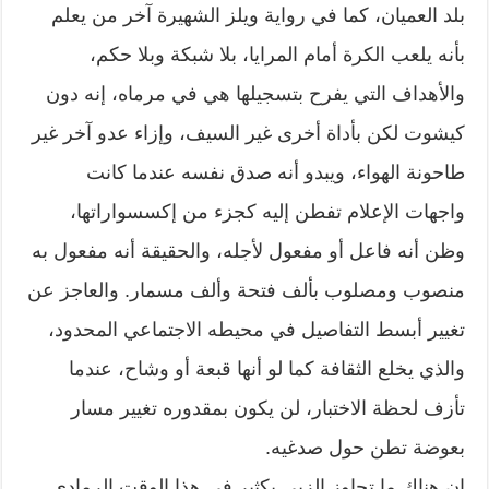
بلد العميان، كما في رواية ويلز الشهيرة آخر من يعلم
بأنه يلعب الكرة أمام المرايا، بلا شبكة وبلا حكم،
والأهداف التي يفرح بتسجيلها هي في مرماه، إنه دون
كيشوت لكن بأداة أخرى غير السيف، وإزاء عدو آخر غير
طاحونة الهواء، ويبدو أنه صدق نفسه عندما كانت
واجهات الإعلام تفطن إليه كجزء من إكسسواراتها،
وظن أنه فاعل أو مفعول لأجله، والحقيقة أنه مفعول به
منصوب ومصلوب بألف فتحة وألف مسمار. والعاجز عن
تغيير أبسط التفاصيل في محيطه الاجتماعي المحدود،
والذي يخلع الثقافة كما لو أنها قبعة أو وشاح، عندما
تأزف لحظة الاختبار، لن يكون بمقدوره تغيير مسار
بعوضة تطن حول صدغيه.
إن هناك ما تجاوز الزبى بكثير في هذا الوقت الرمادي