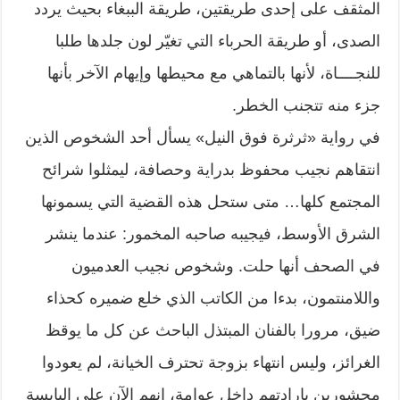
المثقف على إحدى طريقتين، طريقة الببغاء بحيث يردد
الصدى، أو طريقة الحرباء التي تغيّر لون جلدها طلبا
للنجــــاة، لأنها بالتماهي مع محيطها وإيهام الآخر بأنها
جزء منه تتجنب الخطر.
في رواية «ثرثرة فوق النيل» يسأل أحد الشخوص الذين
انتقاهم نجيب محفوظ بدراية وحصافة، ليمثلوا شرائح
المجتمع كلها… متى ستحل هذه القضية التي يسمونها
الشرق الأوسط، فيجيبه صاحبه المخمور: عندما ينشر
في الصحف أنها حلت. وشخوص نجيب العدميون
واللامنتمون، بدءا من الكاتب الذي خلع ضميره كحذاء
ضيق، مرورا بالفنان المبتذل الباحث عن كل ما يوقظ
الغرائز، وليس انتهاء بزوجة تحترف الخيانة، لم يعودوا
محشورين بإرادتهم داخل عوامة، إنهم الآن على اليابسة