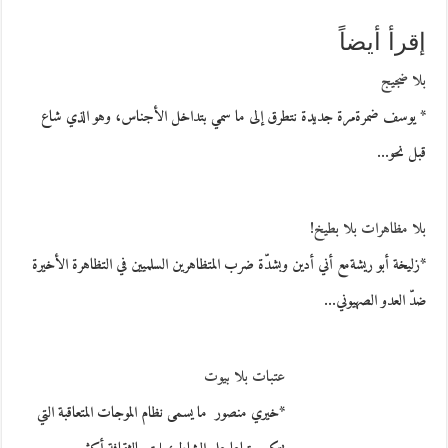
إقرأ أيضاً
بلا ضجيج
* يوسف ضمرةمرة جديدة نتطرق إلى ما سمي بتداخل الأجناس، وهو الذي شاع
قبل نحو…
بلا مظاهرات بلا بطيخ!
*زليخة أبو ريشةمع أني أدين وبشدّة ضرب المتظاهرين السلميين في التظاهرة الأخيرة
ضدّ العدو الصهيوني…
عتبات بلا بيوت
*خيري منصور ما يسمى نظام الموجات المتعاقبة التي