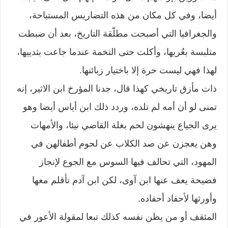
أيضا، وفي كل مكان من هذه التضاريس المستباحة،
والجغرافيا التي أصبحت مطلّقة التاريخ، بعد أن ضبطت
متلبسة بعُريها، وأكلت حتى التخمة عندما جاعت بثدييها،
لهذا فهي ليست حرة إلا باختيار زبائنها.
ذات مأزق تاريخي كهذا قال، جدنا المؤرخ ابن الاثير، إنه
تمنى لو أن أمه لم تلده، وردد ذلك ابن أياس أيضا وهو
يرى الجياع ينهشون لحم بغلة القاضي نيئا، والأمهات
وهن يعجزن عن صد الكلاب عن لحوم أطفالهن في
المهود، التي تحالف فيها السوس مع الجوع لإنجاز
فضيحة يعف عنها ابن آوى، لكن ابن آدم تأقلم معها
وأورثها لأحفاد أحفاده.
المثقف أو من يظن نفسه كذلك تبعا لمقولة الأعور في