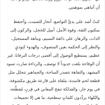
أن أتباهى بموهبتي.
كنتُ أشد على يديِّ التواضع، أنحاز للصمت، وأحتفظ
بمكنون الثقة، وقوة الأمل، أميل للخجل، والركون إلى
الذات، والرهان على ذائقة النسيم، ونباهة المستحيل،
والنظر إلى الحكمة بعين المتصوف، والهدوء كبوذيٍ
عظيم، يستطيع الوصول إلى أقصى درجات النرفانا، غير
أن الوقاحة بلغت حدوداً لا توصف، والرداءة صارت تسود
المشهد، والتفاهة تتصدر الساحة، والجماهير تتحلل مثل
قطعة لحم فاسدة، ملقاة على قارعة طريق مكشوفة،
في يوم حار، والفذلكة تنفخ المعاني في قِربٍ مُقطَّعة،
والبُلهاء يردِّدون كلماتٍ سطحية، ما هي إلا تجميعات