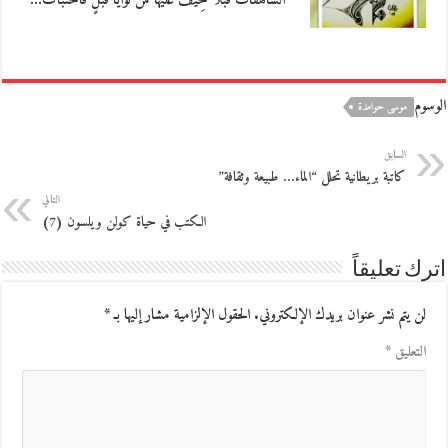
الشاهقاتُ قُبَلاً خِيفَ عليها من نوايا قبلٍ فاختبأتْ…
الوسوم
موسى حوامدة
السابق
كاتبة بريطانية تحلل “الماء… طبيعة وثقافة”
التالي
الكتب في حياة كولن ويلسون (7)
اترك تعليقاً
لن يتم نشر عنوان بريدك الإلكتروني.
الحقول الإلزامية مشار إليها بـ
*
التعليق
*