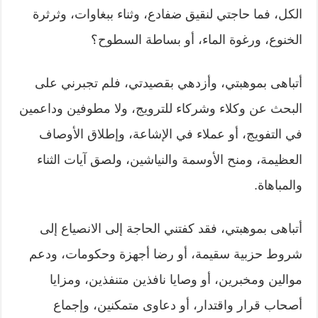
الكل، فما حاجتي لنقيق ضفادع، وثناء ببغاوات، وثرثرة
الخنوع، ورغوة الماء، أو بساطة السطوح؟
أتباهى بموهبتي، وأزدهي بقصيدتي، فلم تجبرني على
البحث عن وكلاء وشركاء للترويج، ولا مطوفين وداعمين
في التفويج، أو عملاء في الإشاعة، وإطلاق الأوصاف
العظيمة، ومنح الأوسمة والنياشين، ولصق آيات الثناء
والمباهاة.
أتباهى بموهبتي، فقد كفتني الحاجة إلى الانصياع إلى
شروط حزبية سقيمة، أو رضا أجهزة وحكومات، ودعم
موالين ومخبرين، أو وصايا نافذين متنفذين، ومزايا
أصحاب قرار واقتدار، أو دعاوى متمكنين، وإجماع