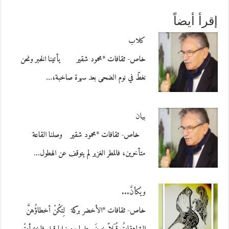
إقرأ أيضاً
كلاب
خاص- ثقافات *محمود شقير يأتينا الخبر ونحن
نغطّ في نوم الضحى بعد سهرة صاخبة،…
بيان
خاص- ثقافات *محمود شقير وصلنا القاعة
متأخرين، فالمطر الغزير لم يتوقف عن الهطول…
ويْكأنَّ...
خاص- ثقافات *الأخضر بركة لِتَكُنْ أخطاؤُهنَّ