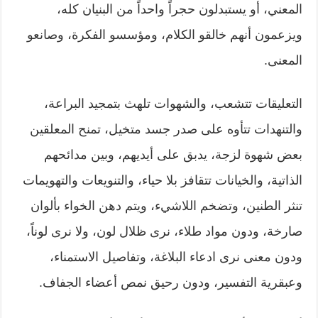
المعني، أو يستبدلون حجراً واحداً من البنيان كله،
ويزعمون أنهم خالقو الكلام، ومؤسسو الفكرة، وصانعو
المعنى.
التعليقات تتشعب، والشهوات تلهث بتمجيد البراعة،
والتنهدات تتأوه على صدر جسد متخيل، تمنح المعلقين
بعض شهوة لزجة، يدبق على أيديهم، وبين مدائحهم
الذاتية، والخيانات تتقافز بلا حياء، والتنويعات والتهويمات
تنثر الطنين، وتضخم اللاشيء، ويتم دهن الخواء بألوان
صارخة، ودون مواد طلاء، نرى ظلال لون، ولا نرى لوناً،
ودون معنى نرى ادعاء البلاغة، وتفاصيل الاستمناء،
وعبقرية التفسير، ودون رحيق نمص أعضاء الجفاف.