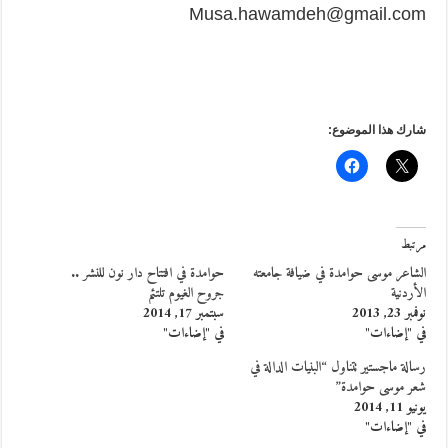
Musa.hawamdeh@gmail.com
شارك هذا الموضوع:
مرتبط
الشاعر موسى حوامدة في ضيافة جامعته
حوامدة في افتتاح دار نون للنشر ..
الأردنية
جروح الغيوم تلتئم
نوفمبر 23, 2013
سبتمبر 17, 2014
في "إضاءات"
في "إضاءات"
رسالة ماجستير تتناول “البنيات الدالة في
شعر موسى حوامدة”
يونيو 11, 2014
في "إضاءات"