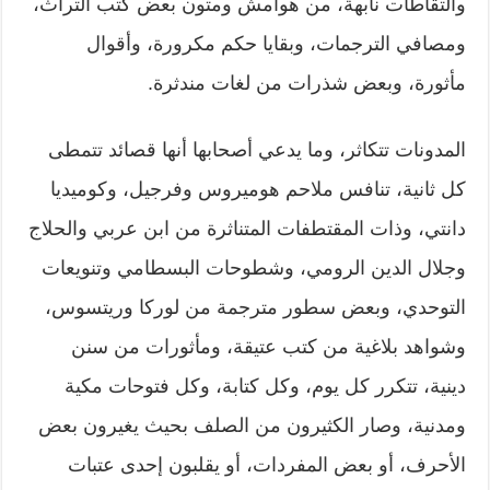
والتقاطات نابهة، من هوامش ومتون بعض كتب التراث،
ومصافي الترجمات، وبقايا حكم مكرورة، وأقوال
مأثورة، وبعض شذرات من لغات مندثرة.
المدونات تتكاثر، وما يدعي أصحابها أنها قصائد تتمطى
كل ثانية، تنافس ملاحم هوميروس وفرجيل، وكوميديا
دانتي، وذات المقتطفات المتناثرة من ابن عربي والحلاج
وجلال الدين الرومي، وشطوحات البسطامي وتنويعات
التوحدي، وبعض سطور مترجمة من لوركا وريتسوس،
وشواهد بلاغية من كتب عتيقة، ومأثورات من سنن
دينية، تتكرر كل يوم، وكل كتابة، وكل فتوحات مكية
ومدنية، وصار الكثيرون من الصلف بحيث يغيرون بعض
الأحرف، أو بعض المفردات، أو يقلبون إحدى عتبات