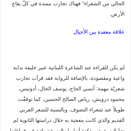
الحالي من الشعراء” فهناك تجارب ممتدة في كلّ بقاع
الأرض.
علاقة معقدة بين الأجيال
لم يكن للقراءة عند الشاعرة اللبنانية عبير خليفة بداية
واعية ومقصودة، بالإضافة للرواية فقد قرأت تجارب
شعريّة مهمة: أنسي الحاج، يوسف الخال، أدونيس،
محمود درويش، رياض الصالح الحسين، كما توقفّت
طويلاً عند شعراء التصوف. وبالنسبة للشعر العربي
القديم والذي كانت معجبة به خلال دراستها الثانوية لم
تعدْ إليه بقوة، مؤكدة أنها ما زالت عشوائية في قراءاتها