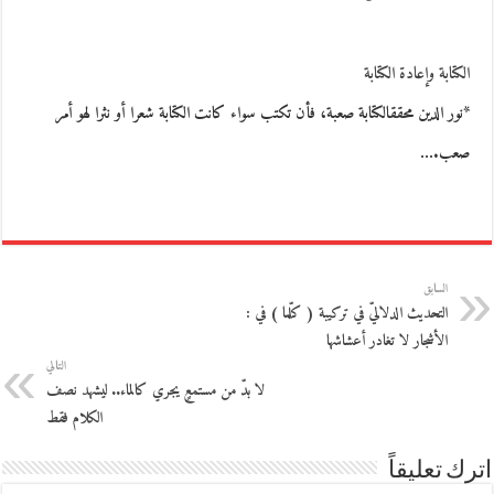
الكتابة وإعادة الكتابة
*نور الدين محققالكتابة صعبة، فأن تكتب سواء كانت الكتابة شعرا أو نثرا لهو أمر
صعب.…
السابق
التحديث الدلاليّ في تركيبة ( كلّما ) في :
الأشجار لا تغادر أعشاشها
التالي
لا بدّ من مستمعٍ يجري كالماء.. ليشهد نصف
الكلام فقط
اترك تعليقاً