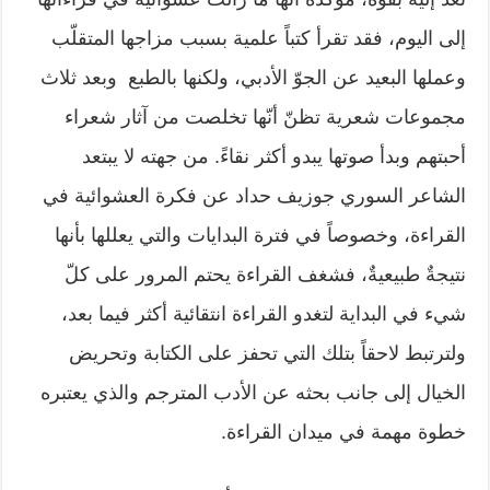
إلى اليوم، فقد تقرأ كتباً علمية بسبب مزاجها المتقلّب
وعملها البعيد عن الجوّ الأدبي، ولكنها بالطبع وبعد ثلاث
مجموعات شعرية تظنّ أنّها تخلصت من آثار شعراء
أحبتهم وبدأ صوتها يبدو أكثر نقاءً. من جهته لا يبتعد
الشاعر السوري جوزيف حداد عن فكرة العشوائية في
القراءة، وخصوصاً في فترة البدايات والتي يعللها بأنها
نتيجةٌ طبيعيةٌ، فشغف القراءة يحتم المرور على كلّ
شيء في البداية لتغدو القراءة انتقائية أكثر فيما بعد،
ولترتبط لاحقاً بتلك التي تحفز على الكتابة وتحريض
الخيال إلى جانب بحثه عن الأدب المترجم والذي يعتبره
خطوة مهمة في ميدان القراءة.