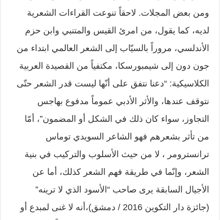
ومن بعض المجلات. لاحقاً تنوعت القراءات الشعرية
لديه، كما يقول، من امرئ القيس والمتنبي وابن حزم
الأندلسي، مروراً بالسيّاب إلى الشعر العالمي ابتداء من
جون دون إلى شيمبورسكا، مكتفياً من القصيدة العربية
الكلاسيكية: “دعنا نتفق على أنّها ليست قدر الشعر حتّى
نتوقف عندها، والأثر الأدبي عموماً مدفوع بهاجس
التجاوز، سواء كان ذلك في الشكل أو المضمون”، أمّا
من تأثر بشعرهم فهو الشاعر السويدي توماس
ترانسترومر ، لا من حيث الأسلوب والتركيب في بنية
الشعر، وإنّما في طريقة فهم الشعر كذلك، أما عن
الأجيال السابقة يرى صاحب “الأسود الذي لا ترينه”
(جائزة دار التكوين 2016 / دمشق)،أنه لا غنى لمبدع أو