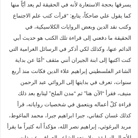
يسرقها بحجة الاستعارة لأنه في الحقيقة لم يعد أيّاً منها
كما يقول علي ضاحكاً، يتابع: “قرأت كتب علم الاجتماع
وكتب نقد الدين وبعض الروايات الكلاسيكية، في
الحقيقة ما دفعني إلى قراءة تلك الكتب هو حديث أبي
الدائم عنها، وكذلك لكي أذكر في الرسائل الغرامية التي
كنت اكتبها إلى ابنة الجيران أنني مثقف “أمّا عن بداية
الشاعر الفلسطيني إبراهيم علاء الدين فكانت منذ أربع
سنوات، تعرف في بدايتها إلى الروائي عبد الرحمن
منيف، فقرأ “الآن هنا” ثم “مدن الملح” ليتابع بعد ذلك
قراءة كلّ أعماله ويتعمق في شخصيات رواياته، قرأ
كذلك غسان كنفاني، جبرا ابراهيم جبرا، محمد الماغوط،
مريد البرغوثي، إبراهيم نصر الله، مؤكداً أنه كثيراً ما يقرأ
للأجيال السابقة، ولا يبتعد الشاعر العراقي عن ذات