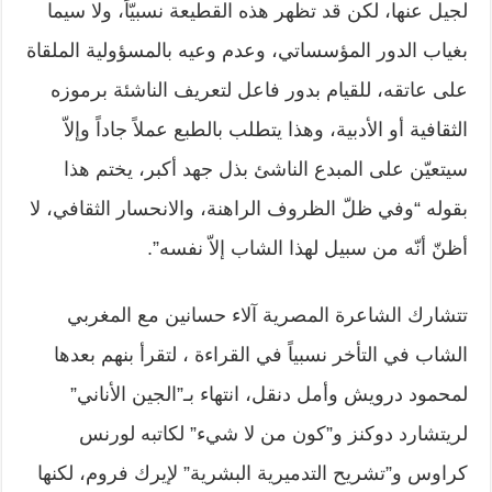
لجيل عنها، لكن قد تظهر هذه القطيعة نسبيّاً، ولا سيما
بغياب الدور المؤسساتي، وعدم وعيه بالمسؤولية الملقاة
على عاتقه، للقيام بدور فاعل لتعريف الناشئة برموزه
الثقافية أو الأدبية، وهذا يتطلب بالطبع عملاً جاداً وإلاّ
سيتعيّن على المبدع الناشئ بذل جهد أكبر، يختم هذا
بقوله “وفي ظلّ الظروف الراهنة، والانحسار الثقافي، لا
أظنّ أنّه من سبيل لهذا الشاب إلاّ نفسه”.
تتشارك الشاعرة المصرية آلاء حسانين مع المغربي
الشاب في التأخر نسبياً في القراءة ، لتقرأ بنهم بعدها
لمحمود درويش وأمل دنقل، انتهاء بـ”الجين الأناني”
لريتشارد دوكنز و”كون من لا شيء” لكاتبه لورنس
كراوس و”تشريح التدميرية البشرية” لإيرك فروم، لكنها