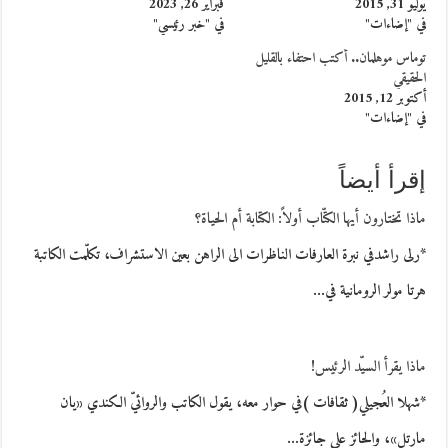
يوليو 31, 2015
فبراير 26, 2023
في "إضاءات"
في "خبر رئيسي"
توماس موهلمان.. أكتب احتفاء بالقليل
الحقيقي
أكتوبر 12, 2015
في "إضاءات"
إقرأ أيضاً
ماذا تختارون أيها الكتّاب أولاً: الكتابة أم الحياة؟
*رلى راشدفي نبرة العارفات الناظرات الى الراهن بعين الاستشراف، تكلّمت الكاتبة
هرتا مولر الرومانية في…
ماذا يقرأ السيّد الرئيس!
*شهلا العُجيلي( ثقافات )في حوار معه، يقول الكاتب والروائيّ الكندي «يان
مارتل»، والحائز على جائزة…