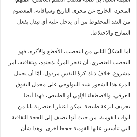
المجرد، الخارج عن مجرى التاريخ وسياقاته، المعصوم
من النقد المحفوظ من أن يدخل عليه أي تبدل بفعل
التمازج والاختلاط.
أما الشكلُ الثاني من التعصب، الأفظع والأكره، فهو
التعصب العنصري. أن يَفخر المرءُ بمَحتِدِه، وبثقافته، أمر
مشروع. خلافُ ذلك كرهٌ للنفسِ مرذول. أمّا أن يحمل
المرء هذا الشعور شبه البيولوجي على محمل التفوق
العرقي، والاصطفاء الإلهي أو الطبيعي، فهذا أيضا
تحريف لنزعة طبيعية. يمكن اعتبار العنصرية بابا من
أبواب القومية، من حيث أنها تضيف إلى الحجة الثقافية
التي تتأسس عليها القومية حججا أخرى، وهذا شأن