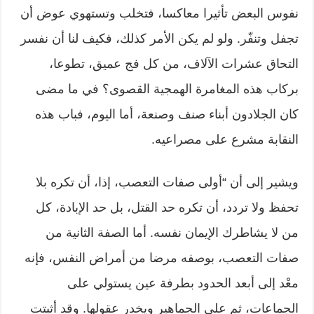
نفوس البعض تأثيرا معاكسا، فتخلب وتستهوي عوض أن
تجفل وتنفّر. ولو لم يكن الأمر كذلك، فكيف لنا أن نفسر
التحاق عشرات الآلاف، من كل فج عميق، تطوعا،
بركاب هذه المغامرة الهمجية القصوى؟ في ما مضى
كان الجلادون أبناء صنف وصنعة، أما اليوم، فباب هذه
النقابة مشرع على مصراعيه.
ويشير إلى أن “أولى صفات التعصب، إذا، أن تكره بلا
تحفظ ولا تردد، أن تكره حد القتل، بل حد الإبادة، كل
من لا يشاطرك الإيمان نفسه. أما الصفة الثانية من
صفات التعصب، بوصفه مرضا من أمراض النفس، فإنه
معْد إلى أبعد الحدود بطرفة عين يستولي على
الجماعات، ثم على الجماهير ويخدر عقولها. وقد أثبتت