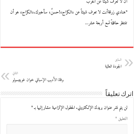
أن لا تعرف شيئاً عن الحرب
*هنادي زرقةأنت لا تعرف شيئاً عن «الكراج»!حسنٌ، سأخبرك.«الكراج» هو أن
تنتظر حافلةً تسع أربعة عشر…
السابق
الجودة العالية
التالي
وفاة الأديب الإسباني خوان غويتيسولو
اترك تعليقاً
لن يتم نشر عنوان بريدك الإلكتروني.
الحقول الإلزامية مشار إليها بـ
*
التعليق
*