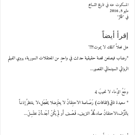
المسكوت عنه في تاريخ التسامح
مايو 5, 2016
في "فكر"
إقرأ أيضاً
هل فعلاً 'الملك لا يموت؟!!'
*رضاب فيصلعن قصة حقيقية حدثت في واحدٍ من المعتقلات السورية، يروي الفيلم
الروائي السينمائي القصير…
وجَعُ الدِّماء لا نحيبَ له
* سعيدة تاقي(ثقافات) رَصَـاصة الاحتِقانُ لا يعتَرِضلا يخْجَل،لا ينتظرُ إذنـاً
بالنَّزْف.الاحتقانُ صادقٌحدَّ النزيف. قَـصْـف أَو لمْ يكُنْ أجْدىأنْ نغتَسِلَ…