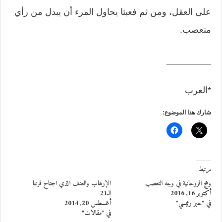
على العقل، ومن ثم فعبثا يحاول المرء أن يبدل من رأي
متعصب.
_________
*العرب
شارك هذا الموضوع:
مرتبط
وهج الروحانية في وجه التعصب
الإرهاب والعنف الذي اجتاح قرننا
أكتوبر 16, 2016
الـ21
في "خبر رئيسي"
أغسطس 20, 2014
في "مقالات"