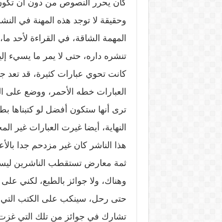
كان يحرر النصوص من دون أن تكون
وحقيقة لا توجد هذه المهنة في النشر
المهمة الشاقة، في القراءة لأحد ما، 
تنشره داره، حتى لا يمر ما يسيء إل
كانت تحوي عبارات كثيرة، قد تعد 
العبارات خطه الأحمر، ووضع على اله
ترى أنها ستكون أفضل لو كتبناها ب
النهاية، أيضا غيرت العبارات غير الم
هذا الناشر كان غير مزدحم جدا بالأع
ثمة معارض تستقطب الناشرين ليسافر
وهناك، ولا جوائز بالطبع، لكني على
حتى رحل، سينكب على الكتب التي س
تشارك في جوائز من تلك التي غزت ال