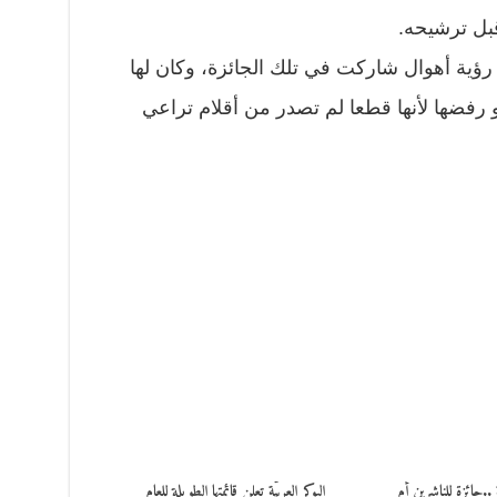
قبل ترشيحه.
د رؤية أهوال شاركت في تلك الجائزة، وكان لها
و رفضها لأنها قطعا لم تصدر من أقلام تراعي
َّة ..جائزة للناشرين أم
البوكر العربيّة تعلن قائمتها الطويلة للعام