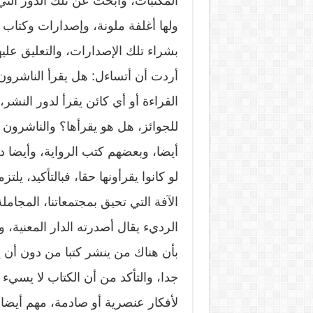
المكتبات، وأبحث عن تلك الدور التي
ولها أغلفة ملونة، وإصدارات وكتاب 
بشراء تلك الإصدارات، والتعليق عليه
أردت أن أتساءل: هل يقرأ الناشرون 
القراءة أو أي كائن يقرأ لدور النش
للجوائز، هل هو يقرأها؟ والناشرون
أيضا، وبعضهم كتب الرواية، وأيضا د
لو كانوا يقرأونها حقا، فبالتأكيد، يل
الآفة التي تحيق بمجتمعاتنا، المج
الرديء يقال أصدرته الدار المعنية، و
بأن هناك من ينشر كتبا من دون أن 
جدا، والتأكد من أن الكتاب لا يسيء إ
لأفكار عنصرية أو صادمة، مهم أيضا