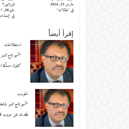
مارس 25, 2016
للروائيين؟
في "مقالات"
مايو 28, 2017
في "إضاءا
إقرأ أيضاً
استطلاعات
*أمير تاج السر م
كثيرا، مسألة 
الحروب
*أمير تاج السر شاهد
يتحدث عن حروب قد