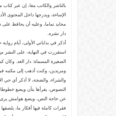
بالناشر والكاتب معا، إن عبر كتاب
الإساءة، ويدرجها داخل المحتوى الأدب
محايد تماما، وعليه أن يحافظ على ذ
دار نشره.
أذكر في بداياتي الأولى، أيام رواي
استقررت في النهاية، على النشر مع
الصغيرة المسماة: دار الغد. وكان كما
ومريدين، وكنت أذهب إلى مكتبه في أح
والشراء، والضجة، لا أذكر أي حي ال
النصوص، يقرأها بتأن ويضع خطوطا حم
عن حاجة النص، ويضع هوامش يرى أنها
فقرات كاملة فيها أفكار ما، يلصقها