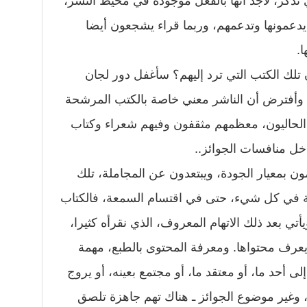
 تذكر، لأجد أنها بالفعل موجودة في محيط النشر،
يدعمونها وتدعمهم، وربما قراء يشجعون أيضا
ا.
تلك الكتب التي ترد إليهم؟ سأغفل دور لجان
ر، وأفترض أن الناشر معني خاصة بالكتب المرشحة
 الحاليون، معظمهم مثقفون وفيهم شعراء وكتاب
خل منافسات الجوائز..
تزمون بمعيار الجودة، ويبتعدون عن المجاملة، تلك
املة في كل شيء، حتى في اقتسام السمعة، فالكتاب
يأتي بعد ذلك الاتهام المعروف، الذي نقرأه كثيرا،
يعرف محتواها. ومعرفة المحتوى بالطبع، مهمة
لى أحد ما، أو معتقد ما، أو مجتمع بعينه، أو يروج
، وغير موضوع الجوائز ـ هناك تهم جاهزة تلصق