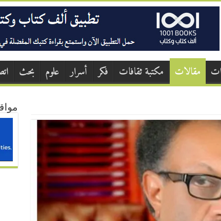
ات
مقالات
مكتبة ثقافات
فكر
أسرار
علوم
بحث
اتص
مواق