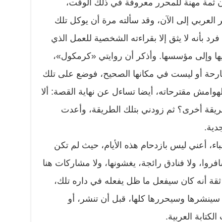
 ثمة مهنة للمحرر معروفة في ذلك الوقت،
 العربي إلى الآن، وقد سألته مرة أن يوكل تلك
فرد بأنه لا يثق إلا بقراءته الشخصية للعمل الذي
يها وإلى مؤسسها. وأذكر أن روايتي «كرمكول»،
جارحة أو ليست في مكانها الصحيح، فوضع على تلك
وامش مقترحاته، أيضا تساءل عن نهاية القصة: ألا
طريقة أخرى؟ ثم زودني بتلك الطريقة، وأعدت
جدية.
باء، أعني ليس بازدحام هذه الأيام، حيث لم تكن
وا، ولا فنادق رائجة، يغشونها، ولا مشاركات هنا
 ثقة أنه كان سيفعل ما ظل يفعله في داره تلك،
ينشرها وسيحررها كلها، قبل أن تنشر، أو
كتابة العربية.