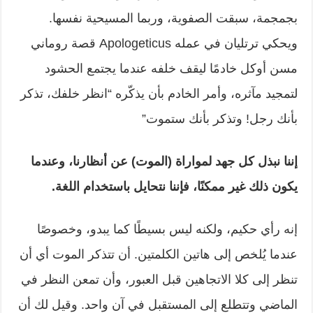
بجمجمة، سبقت الصفوية، وربما المسيحية نفسها.
ويحكي ترتليان في عمله Apologeticus قصة روماني
مسن أوكل خادمًا ليقف خلفه عندما يجتمع الحشود
لتمجيد مآثره، وأمر الخادم بأن يذكّره “انظر خلفك، تذكر
بأنك رجل! وتذكر بأنك ستموت”
إننا نبذل كل جهد لمواراة (الموت) عن أنظارنا، وعندما
يكون ذلك غير ممكنًا، فإننا نتحايل باستخدام اللغة.
إنه رأي حكيم، ولكنه ليس بسيطًا كما يبدو، وخصوصًا
عندما يُلخص إلى هاتين الكلمتين. أن تتذكر الموت أي أن
تنظر إلى كلا الاتجاهين قبل العبور، وأن تمعن النظر في
الماضي وتتطلع إلى المستقبل في آن واحد.
وقيل لك أن