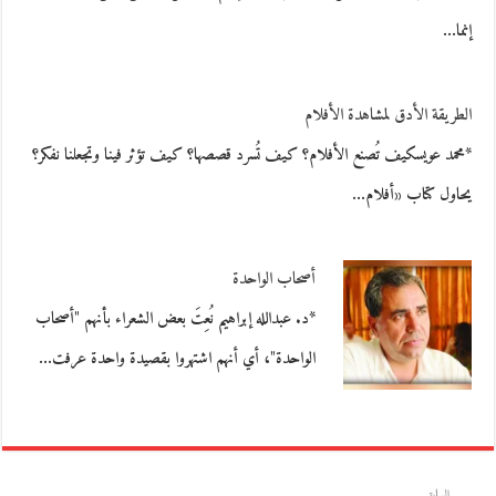
إنما…
الطريقة الأدق لمشاهدة الأفلام
*محمد عويسكيف تُصنع الأفلام؟ كيف تُسرد قصصها؟ كيف تؤثر فينا وتجعلنا نفكر؟
يحاول كتاب «أفلام…
أصحاب الواحدة
*د. عبدالله إبراهيم نُعِتَ بعض الشعراء بأنهم "أصحاب
الواحدة"، أي أنهم اشتهروا بقصيدة واحدة عرفت…
السابق