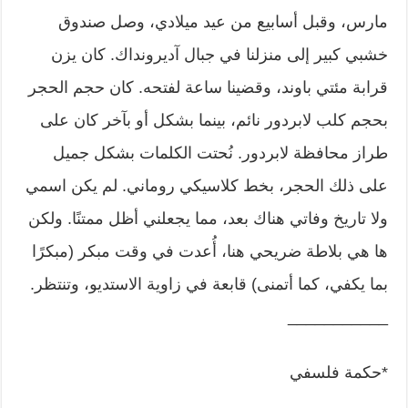
مارس، وقبل أسابيع من عيد ميلادي، وصل صندوق
خشبي كبير إلى منزلنا في جبال آديرونداك. كان يزن
قرابة مئتي باوند، وقضينا ساعة لفتحه. كان حجم الحجر
بحجم كلب لابردور نائم، بينما بشكل أو بآخر كان على
طراز محافظة لابردور. نُحتت الكلمات بشكل جميل
على ذلك الحجر، بخط كلاسيكي روماني. لم يكن اسمي
ولا تاريخ وفاتي هناك بعد، مما يجعلني أظل ممتنًا. ولكن
ها هي بلاطة ضريحي هنا، أُعدت في وقت مبكر (مبكرًا
بما يكفي، كما أتمنى) قابعة في زاوية الاستديو، وتنتظر.
___________
*حكمة فلسفي