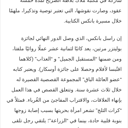
شاركه في مكتبه ملاك بلاطة الضريح
لمدة خمسة
عقود، وصارت نقوشها، التي تعتبر توصية وتذكيرا، ملهمًا
خلال مسيرة بانكس الكتابية.
إن راسل بانكس، الذي وصل الدور النهائي لجائزة
بوليتزر مرتين، يعد كاتبًا لثمانية عشر عملًا روائيًا ملفتا،
ومن ضمنها “المستقبل الجميل” و “العذاب” (كلاهما
اقتُبسا لأفلام وحصلا على جائزة أوسكار). ويعتبر كتابه
“عضو العائلة الباق” المجموعة القصصية القصيرة له
خلال ثلاث عشرة سنة. وتتعلق القصص في هذا العمل
بإنهاء العلاقات، والاقتراب المفاجئ من الغُرباء. فمثلاً في
“كرات الثلج” تشعر امرأة بحريتها بسبب إصابة زوجها
بنوبة قلبية حادة، بينما في “الزراعة”؛ يلتقي رجل تلقى