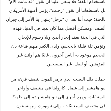
باستخدام اللغة؛ فلا ينبغي علينا أن نقول “قد ماتت الأم”
بل باستطعاتنا أن نقول “رحلت”. يؤمن أغلبية الأمريكان
بالجنة؛ حيث أننا بعد أن “نرحل” ينتهي بنا الأمر إلى جيران
ألطف، ومسكن أفضل مما كان لدينا في الدنيا، فهذه
التي في الجنة بعقد إيجار أبدي وبلا رسوم للإيجار.
وتؤمن ثلة قليلة بالجحيم، ولدى الكثير منهم قناعة بأن
الجحيم موعود به أناس آخرون، غالبًا هم أولئك غير
المؤمنين. أو لنقل، غير المسيحين.
حملت ذلك النصب الذي يرمز للموت لنصف قرن، من
نيو هامشير إلى شمال كارولينا في منتصف وأواخر
الستينيّات، ومرة أخرى إلى نيو هامشير ثم إلى جاميكا
في منتصف السبعينيّات، وإلى نيويورك وبرينسيتون