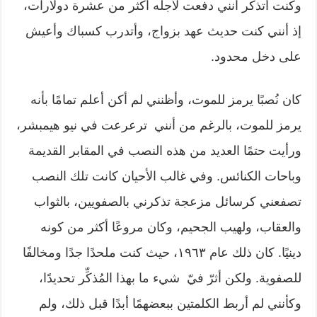
وكنت أتذكر أنني دفعت لأجله أكثر من عشرة دولارات،
إذ أنني كنت حديث عهد بزواج، وأتدرب كسباك وأعيش
على دخل محدود.
كان نُصبًا يرمز للموت، وأظنني لم أكن أعلم تمامًا بأنه
يرمز للموت، بالرغم من أنني
ترعرعت في نيو هيمبشر،
ورأيت حتمًا العديد من هذه النصب في المقابر القديمة
وباحات الكنائس. وفي غالب الأحيان كانت تلك النصب
تصفعني كرسائل مزعجة تذكرني بالصفويين، بالثواب
والعقاب، ولهيب الجحيم، وكان مروعًا أكثر من كونه
دينيًا. كان ذلك عام ١٩٦٣، حيث كنت ملحدًا جدًا ومخالفًا
للصفوية. ولكن أثرّ فيّ
شيء ما بهذا المُذكِّر تحديدًا،
وكأنني لم أربط الكلمتين ببعضهمًا أبدًا قبل ذلك، ولم