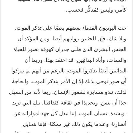
كأمر، وليس كمُذكِّر فحسب.
حث البوذيون القدماء بعضهم بعضًا على تذكر الموت،
وبلا شك، فإن للحثيين روايتهم أيضا. ومن المؤكد أن
الجنس البشري الذي طلى جدران كهوفه بصور للحياة
والممات، وأباد البدائيين، قد اعتقد بهذا. وربما أن
البدائيين أيضًا تذكروا الموت، بالرغم من أنهم لم يتركوا
أي صور توحي بذلك.
إلا إن الأمر بتذكر الموت، والحاجة
لذلك، تبدو مسايرة لشعور الإنسان
.
ربما لأنه من السهل
جدًا أن ننسَ. وتحديدًا في ثقافة كثقافتنا، تلك التي تريد
-وبشدة- نسيان الموت. إننا نبذل كل جهد لمواراته عن
أنظارنا، وعندما يكون ذلك غير ممكنًا، فإننا نتحايل