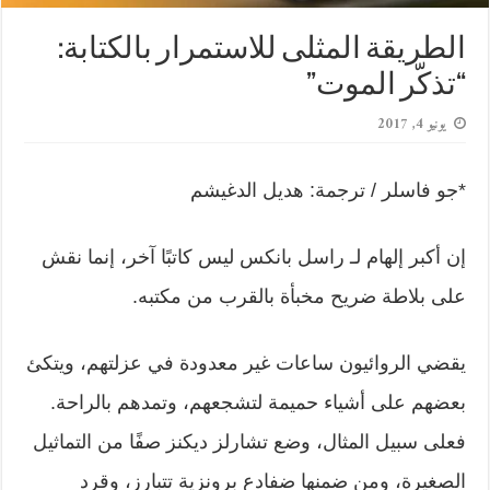
الطريقة المثلى للاستمرار بالكتابة:
“تذكّر الموت”
يونيو 4, 2017
*جو فاسلر / ترجمة: هديل الدغيشم
إن أكبر إلهام لـ راسل بانكس ليس كاتبًا آخر، إنما نقش
على بلاطة ضريح مخبأة بالقرب من مكتبه.
يقضي الروائيون ساعات غير معدودة في عزلتهم، ويتكئ
بعضهم على أشياء حميمة لتشجعهم، وتمدهم بالراحة.
فعلى سبيل المثال، وضع تشارلز ديكنز صفًا من التماثيل
الصغيرة، ومن ضمنها ضفادع برونزية تتبارز، وقرد