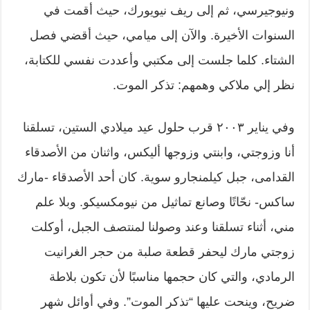
ونيوجيرسي، ثم إلى ريف نيويورك، حيث أقمت في
السنوات الأخيرة. والآن إلى ميامي، حيث أقضي فصل
الشتاء. كلما جلست إلى مكتبي وأعددت نفسي للكتابة،
نظر إلي ملاكي وهمهم: تذكر الموت.
وفي يناير ٢٠٠٣ قرب حلول عيد ميلادي الستين،
تسلقنا
أنا وزوجتي، وابنتي وزوجها أليكس، واثنان من الأصدقاء
القدامى، جبل كيلمنجارو سوية. كان أحد الأصدقاء -مارك
ساكس- نحّاتًا وصانع تماثيل من نيومكسيكو. وبلا علم
مني، أثناء تسلقنا وعند وصولنا لمنتصف الجبل، أوكلت
زوجتي مارك ليحفر قطعة صلبة من حجر الغرانيت
الرمادي، والتي كان حجمها مناسبًا لأن تكون بلاطة
ضريح، وينحت عليها “تذكر الموت”. وفي أوائل شهر