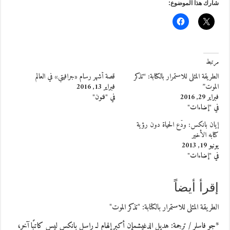
شارك هذا الموضوع:
مرتبط
الطريقة المثلى للاستمرار بالكتابة: “تذكر
قصة أشهر رسام «جرافيتي» في العالم
الموت”
فبراير 13, 2016
فبراير 29, 2016
في "فنون"
في "إضاءات"
إيان بانكس: ودّع الحياة دون رؤية
كتابه الأخير
يونيو 19, 2013
في "إضاءات"
إقرأ أيضاً
الطريقة المثلى للاستمرار بالكتابة: "تذكر الموت"
*جو فاسلر / ترجمة: هديل الدغيشمإن أكبر إلهام لـ راسل بانكس ليس كاتبًا آخر،