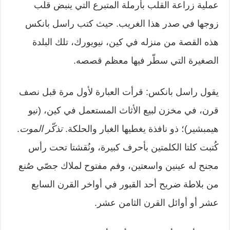
عملية زراعة القلب بأرملة المتبرع التي ينبض قلب
زوجها في صدر هذا الغريب. حيث كتب راسل بانكس
هذه القصة من منزله في كين، نيويورك، تلك البلدة
الصغيرة التي سطّر فيها معظم قصصه.
يقول راسل بانكس: قرأت العبارة لأول مرة قبل نصف
قرن، في مخزن لبيع الأثاث المستعمل في كين، (نيو
هيمبشير)؛ ذو نافذة يغطيها الغبار والحلكة.
تذكّر الموت
.
كُتبت كلتا الكلمتين بأحرف كبيرة، ونُقشتا تحت رأس
مجنح له عينين واسعتين، وفم مفتوح لملاك جصّي صُنع
من بلاطة ضريح أحد القبور في أواخر القرن السابع
عشر أو أوائل القرن الثامن عشر.