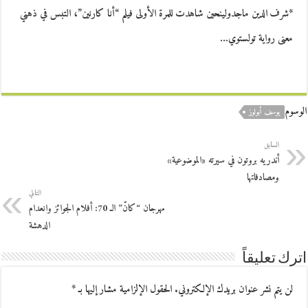
*شرف الدين ماجدولينحين شاهدت للمرة الأولى فيلم “أنا كارنين”، التبس في ذهني
معنى رواية تولستوي…
الوسوم
يوسف أبولوز
السابق
أندريه بروتون في سيرته «الموضوعية»
ومصادفاتها
التالي
مهرجان “كانّ” الـ 70: أفلام الجوائز وانعدام
الدهشة
اترك تعليقاً
لن يتم نشر عنوان بريدك الإلكتروني.
الحقول الإلزامية مشار إليها بـ
*