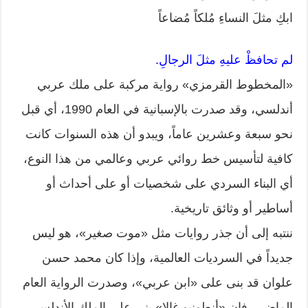
ابكِ مثلَ النساءِ مُلكاً مُضاعاً
لم تحافظْ عليهِ مثلَ الرجالِ.
«المخطوط القرمزي» رواية مركبة على ملك عربي
أندلسي، وقد صدرت بالإسبانية في العام 1990، أي قبل
نحو سبعة وعشرين عاماً، ويبدو أن هذه السنوات كانت
كافية لتأسيس خط روائي عربي وعالمي من هذا النوع،
أي البناء السردي على شخصيات أو على أحداث أو
أساطير أو وثائق تاريخية.
ننتبه إلى أن جذر روايات مثل «موت صغير»، هو ليس
جديداً في السرديات العالمية، وإذا كان محمد حسن
علوان قد بنى على «ابن عربي»، وصدرت الرواية العام
الماضي، فإن «أنطونيو غالا» بنى على الملك الأندلسي