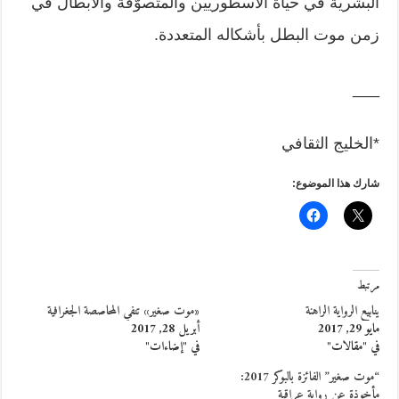
البشرية في حياة الأسطوريين والمتصوّفة والأبطال في
زمن موت البطل بأشكاله المتعددة.
___
*الخليج الثقافي
شارك هذا الموضوع:
مرتبط
ينابيع الرواية الراهنة
«موت صغير» تنفي المحاصصة الجغرافية
مايو 29, 2017
أبريل 28, 2017
في "مقالات"
في "إضاءات"
“موت صغير” الفائزة بالبوكر 2017:
مأخوذة عن رواية عراقية