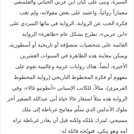
السيرة، وبنى على كيان ابن عربي الحياتي والفلسفي
معماراً روائياً، واعتمد على بعض مقولاته، ولم تغب
فكرة الحب عن الرواية، الرواية في بنائها السردي على
«ابن عربي»، تطرح بشكل عام «ظاهرة» الرواية
القائمة على شخصيات متصوّفة أو تاريخية أو أسطورية،
ويمكن معاينة هذه الظاهرة في السنوات العشرين
الأخيرة، أيضاً، هناك روايات عربية وعالمية تقوم على
مفهوم أو فكرة المخطوط التاريخي (رواية المخطوط
القرمزي)، مثالاً، للكاتب الإسباني «أنطونيو غالا»، وفي
الرواية هذه مثلاً استعار غالا حياة أبي عبدالله الصغير آخر
ملوك الأندلس الذي سلّم مفاتيح غرناطة إلى ملك
مسيحي، ليترك مُلكه ولكنه قبل أن يغادر غرناطة تراه
أمه وهو يبكي، فتوبّخه قائلة له: