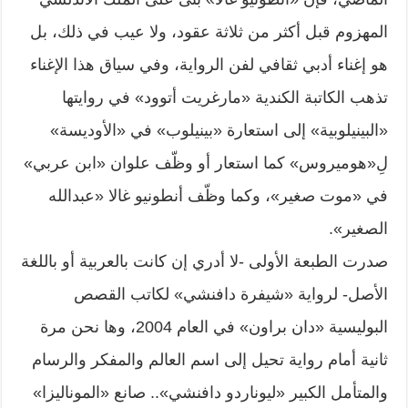
المهزوم قبل أكثر من ثلاثة عقود، ولا عيب في ذلك، بل
هو إغناء أدبي ثقافي لفن الرواية، وفي سياق هذا الإغناء
تذهب الكاتبة الكندية «مارغريت أتوود» في روايتها
«البينيلوبية» إلى استعارة «بينيلوب» في «الأوديسة»
لِ«هوميروس» كما استعار أو وظّف علوان «ابن عربي»
في «موت صغير»، وكما وظّف أنطونيو غالا «عبدالله
الصغير».
صدرت الطبعة الأولى -لا أدري إن كانت بالعربية أو باللغة
الأصل- لرواية «شيفرة دافنشي» لكاتب القصص
البوليسية «دان براون» في العام 2004، وها نحن مرة
ثانية أمام رواية تحيل إلى اسم العالم والمفكر والرسام
والمتأمل الكبير «ليوناردو دافنشي».. صانع «الموناليزا»