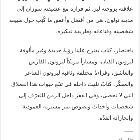
علاقته بزوجته ليز، ثم فراره مع عشيقته سوزان إلى
مدينة تولون، هي من أفضل وأعمق ما كُتِب حول طبيعة
شخصيته وقناعاته وطريقة تفكيره.
باختصار، كتاب يقترح علينا رؤيةً جديدة وغير مألوفة
لبروتون الفنان، ومساراً مربكاً لبروتون الفارس
والعاشق، وقراءةً مختلفة وثاقبة لبروتون الشاعر
والمفكّر. كتابٌ نلهث داخله في تتبّع حيوات هذا العملاق
التي لا تحصى، وفي القفز داخل الزمن للتعرّف إلى
شخصيات وأحداث ونصوص تنير مسيرته العمودية
وإنجازاته الفذّة.
___