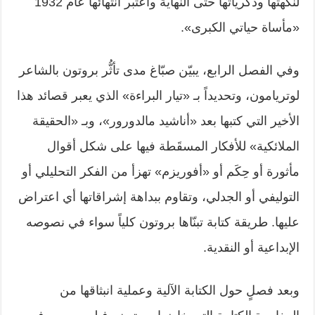
لنكهتها وذكرياتها حتى النهاية واعتبر انتهائها عام 1932
«مأساة حياتي الكبرى».
وفي الفصل الرابع، يبيّن صبّاغ مدى تأثُّر بروتون بالشاعر
لوتريامون، وتحديداً بـ «تيار البراءة» الذي يعبر قصائد هذا
الأخير التي كتبها بعد «أناشيد مالدورور»، وبـ «الحقيقة
الملائكية» للأفكار المسقَطة فيها على شكل أقوال
مأثورة أو حِكَم أو «أفوريزم» تهزأ من الفكر التحليلي أو
التوليفي أو الجدلي، وتقاوم ببداهة إشراقاتها أي اعتراض
عليها. طريقة كتابة تبنّاها بروتون كلياً سواء في نصوصه
الإبداعية أو النقدية.
وبعد فصلٍ حول الكتابة الآلية وعملية انبثاقها من