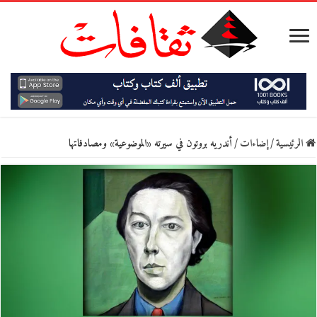
الرئيسية
/
إضاءات
/
أندريه بروتون في سيرته «الموضوعية» ومصادفاتها