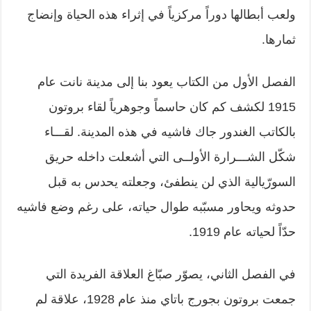
ولعب أبطالها دوراً مركزياً في إثراء هذه الحياة وإنضاج
ثمارها.
الفصل الأول من الكتاب يعود بنا إلى مدينة نانت عام
1915 لكشف كم كان حاسماً وجوهرياً لقاء بروتون
بالكاتب الغندور جاك فاشيه في هذه المدينة. لقـــاء
شكّل الشـــرارة الأولــى التي أشعلت داخله حريق
السورّيالية الذي لن ينطفئ، وجعلته يحدس به قبل
حدوثه ويحاور مسبّبه طوال حياته، على رغم وضع فاشيه
حدّاً لحياته عام 1919.
في الفصل الثاني، يصوّر صبّاغ العلاقة الفريدة التي
جمعت بروتون بجورج باتاي منذ عام 1928، علاقة لم