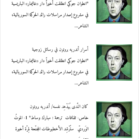
*انطوان جوكي انطلقت أخيراً دار «غاليمار» الباريسية
في مشروع إصدار مراسلات رائد الحركة السوريالية،
الشاعر…
أسرار أندريه بروتون في رسائل زوجية
*انطوان جوكي انطلقت أخيراً دار «غاليمار» الباريسية
في مشروع إصدار مراسلات رائد الحركة السوريالية،
الشاعر…
كان النَّدى يُهَدْهِد نفسه/ أندريه بروتون
خاص- ثقافات ترجمة : مبارك وساط* 1- الموتُ
الوَرديّ ستُرْشِد الأخطبوطات المجنّحة لِمرّة أخيرة