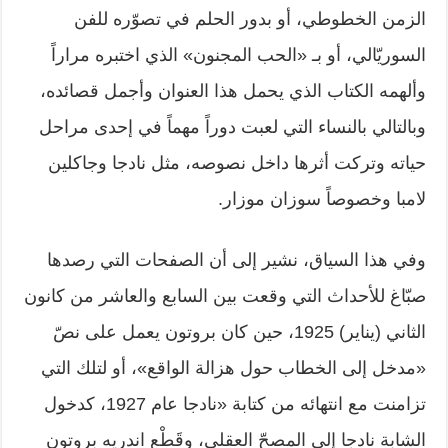
الزمن الخطوطي، أو بدور الحلم في تصوّره للفن
السوريّالي، أو بـ «الحب المجنون» الذي اختبره مراراً
وألهمه الكتاب الذي يحمل هذا العنوان وأجمل قصائده،
وبالتالي بالنساء التي لعبت دوراً مهماً في إحدى مراحل
حياته وتركت أثرها داخل نصوصه، مثل نادجا وجاكلين
لامبا وخصوصاً سوزان موزار.
وفي هذا السياق، نشير إلى أن الصفحات التي رصدها
صبّاغ للأحداث التي وقعت بين السابع والعاشر من كانون
الثاني (يناير) 1925، حين كان بروتون يعمل على نصّ
«مدخل إلى الخطاب حول هزالة الواقع»، أو لتلك التي
تزامنت مع انتهائه من كتابة «نادجا عام 1927، كدخول
الشابة نادجا إلى المصحّ العقلي، وقَطْعِ اندريه بروتون