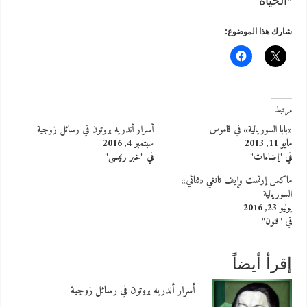
*الحياة
شارك هذا الموضوع:
مرتبط
«بابا السوريالية» في قاموس
أسرار أندريه بروتون في رسائل زوجية
مايو 11, 2013
سبتمبر 4, 2016
في "إضاءات"
في "خبر رئيسي"
ماكس إرنست وإيف تانغي «ثنائي»
السوريالية
يوليو 23, 2016
في "فنون"
إقرأ أيضاً
أسرار أندريه بروتون في رسائل زوجية