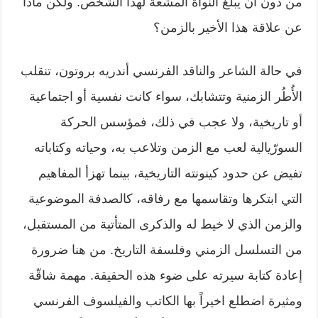
من دون أن يبلغ النواة المشعّة لهذا الشخص. ولكن ماذا
عن علاقة هذا الأخير بالزمن؟
في حالة الشاعر والناقد الفرنسي أندريه بروتون، تنقلب
الأُطُر الزمنية وتتشابك، سواء كانت نفسية أو اجتماعية
أو تاريخية، ولا عجب في ذلك، فمؤسس الحركة
السورّيالية لعب مع الزمن وتلاعب به، وحياته وكتاباته
تفيض عن حدود كينونته التاريخية، بينما تهزأ المفاهيم
التي ابتكرها وتقاسمها مع رفاقه، كالصدفة الموضوعية
والزمن الذي لا خيط له والذكرى المتأتية من المستقبل،
من التسلسل الزمني وفلسفة التاريخ. من هنا ضرورة
إعادة كتابة سيرته على ضوء هذه الحقيقة. مهمة شاقّة
ومثيرة اضطلع اخيراً بها الكاتب والفيلسوف الفرنسي