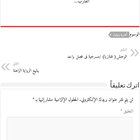
القاربَ…
الوسوم
أندريه بروتون
السابق
الوحش( فنتازيا) /مسرحية فى فصل واحد
التالي
ينابيع الرواية الراهنة
اترك تعليقاً
لن يتم نشر عنوان بريدك الإلكتروني.
الحقول الإلزامية مشار إليها بـ
*
التعليق
*