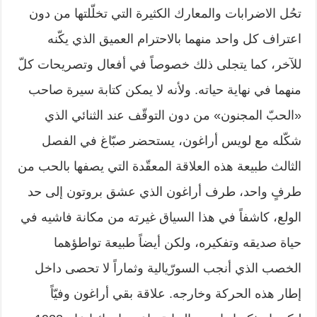
تحُل الاضرابات والمعارك الكثيرة التي تخلّلتها من دون
اعتراف كل واحد منهما بالاحترام العميق الذي يكّنه
للآخر، كما يتجلى ذلك خصوصاً في أفعال وتصريحات كلّ
منهما في نهاية حياته. ولأنه لا يمكن كتابة سيرة صاحب
«الحبّ المجنون» من دون التوقّف عند الثنائي الذي
شكّله مع لويس أراغون، يستحضر صبّاغ في الفصل
الثالث طبيعة هذه العلاقة المعقّدة التي يصفها بالحب من
طرفٍ واحد، طرف أراغون الذي عشق بروتون إلى حد
الولع، كاشفاً في هذا السياق غيرته من مكانة فاشيه في
حياة صديقه وتفكيره، ولكن أيضاً طبيعة تواطؤهما
الخصب الذي أنجب السورّيالية وثماراً لا تحصى داخل
إطار هذه الحركة وخارجه. علاقة بقي أراغون وفيّاً