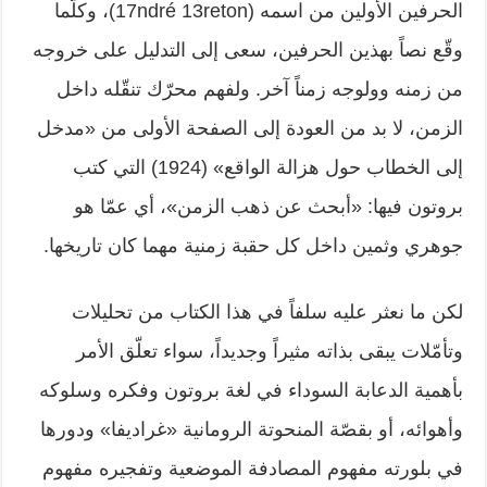
الحرفين الأولين من اسمه (17ndré 13reton)، وكلّما
وقّع نصاً بهذين الحرفين، سعى إلى التدليل على خروجه
من زمنه وولوجه زمناً آخر. ولفهم محرّك تنقّله داخل
الزمن، لا بد من العودة إلى الصفحة الأولى من «مدخل
إلى الخطاب حول هزالة الواقع» (1924) التي كتب
بروتون فيها: «أبحث عن ذهب الزمن»، أي عمّا هو
جوهري وثمين داخل كل حقبة زمنية مهما كان تاريخها.
لكن ما نعثر عليه سلفاً في هذا الكتاب من تحليلات
وتأمّلات يبقى بذاته مثيراً وجديداً، سواء تعلّق الأمر
بأهمية الدعابة السوداء في لغة بروتون وفكره وسلوكه
وأهوائه، أو بقصّة المنحوتة الرومانية «غراديفا» ودورها
في بلورته مفهوم المصادفة الموضعية وتفجيره مفهوم