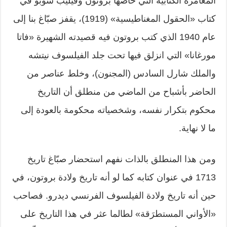
المغامرة الكتابية التي خاضها بروتون وفيليب سوبو في
كتاب «الحقول المغناطيسية» (1919)، يقفز صبّاغ بنا إلى
عام 1940 الذي كتب بروتون فيه قصيدته الشهيرة «فاتا
مورغانا» التي انزلق فيها تحت جلد الفيلسوف نيتشه
والملك شارل السادس (المجنون)، وخلط عناصر من
الحاضر بأشباح من الماضي من منطلق أن التاريخ
محكوم بتكرار نفسه، وشخصياته محكومة بالعودة إلى
ما لا نهاية.
ومن هذا المنطلق بالذات نفهم استحضار صبّاغ تاريخ
1713 في عنوان كتابه كما لو أنه تاريخ ولادة بروتون، في
حين أنه تاريخ ولادة الفيلسوف الفرنسي ديدرو. فصاحب
«الأواني المستطرَقة» لطالما عثر في هذا التاريخ على