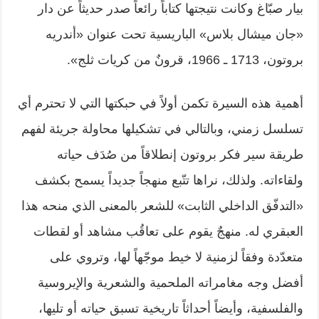
بيار صبّاغ وكانت نتيجتها كتاباً رائعاً صدر حديثاً عن دار
«جان ميشال بلاس» الباريسية تحت عنوان «أندريه
بروتون، 1713 ـ 1966، قرونٌ من كريات ثلج».
أهمية هذه السيرة تكمن أولاً في حبكتها التي لا تحترم أي
تسلسل زمني، وبالتالي في تشكيلها محاولة جريئة لفهم
طريقة سير فكر بروتون إنطلاقاً من صُدَف حياته
ولقاءاته. ولذلك، نراها تتّبع منهجاً جديداً يسمح بكشف
«التدفّق الداخلي الثابت» للشعر بالمعنى الذي منحه هذا
العبقري له. منهجٌ يقوم على تعاقُب مشاهد أو لقطات
متعدّدة وفقاً لزمنية لا خيط موجّهاً لها، وتروي على
أفضل وجه مغامراته الملحمية والشعرية والإيروسية
والفلسفية، وأيضاً أحداثاً تاريخية تسبق حياته أو تليها،