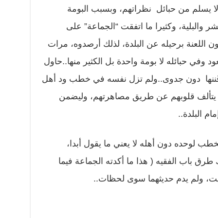
 لا يسلم من حبائل نظراتهم، وبسبب البومة
ر والبلية، وكثيرا ما اتفقت “الجماعة” على
ون اللعنة برحيله عن البلدة، لذلك أرصدوه، مرات
د وفي حبائله لا بومة واحدة بل الكثير منها..حاول
 قُننها دون جدوى..ولم تزل نفسه في خطب ود أهل
 يتألف قلوبهم عن طريق مصاهرتهم، وليضمن
ام البلدة..
طب لوحده دون أهله لا يعني ما يقول أبدا،
رق باب الفقيه ( هذا ما أكدته الجماعة فيما
لبيت، ولم يدم حديثهما سوى لحظات..