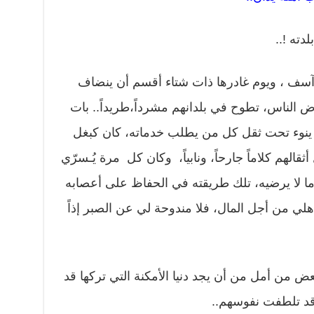
دته !..
 آسف ، ويوم غادرها ذات شتاء أقسم أن ينضاف
 الناس، تطوح في بلدانهم مشرداً،طريداً.. بات
ا، ينوء تحت ثقل كل من يطلب خدماته، كان كبغل
الهم كلاماً جارحاً، ونابياً، وكان كل مرة يُـسرّي
 لا يرضيه، تلك طريقته في الحفاظ على أعصابه
أهلي من أجل المال، فلا مندوحة لي عن الصبر إذاً
 من أمل من أن يجد دنيا الأمكنة التي تركها قد
 قد تلطفت نفوسهم..