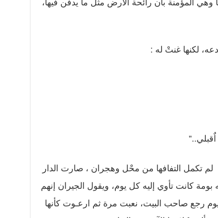
وهي المؤمنة بأن رائحة الأرض مثل ما يدفن فيها،
ه، لكنها غنتْ له :
ٌقبلي..”
ب لم تكمل التفافها من محْل وهجران ، صارت الدار
ه بومة كانت تأوي إليه كل يوم، ويقول الجيران إنهم
، يوم رجع صاحب البيت، نعبت مرة ثم ارعـوت كأنها