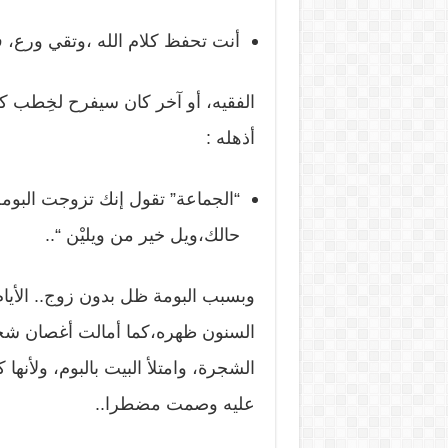
أنت تحفظ كلام الله ،وتقي ورع، فهل
الفقيه، أو آخر كان سيفرح لخِطب ك
أذهله :
“الجماعة” تقول إنك تزوجت البومة،
حالك،ويل خير من ويليْن “..
وبسبب البومة ظل بدون زوج.. الأي
السنون ظهره،كما أمالت أغصان شجر
الشجرة، وامتلأ البيت بالبوم، ولأنها 
عليه وصمت مضطرا..