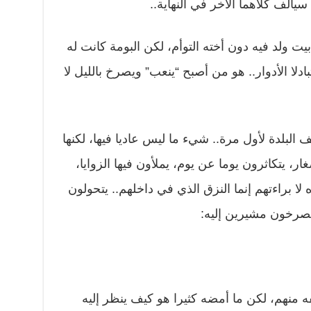
يألف كلاهما الآخر في النهاية..
ت ولد فيه دون أخته التوأم، لكن البومة كانت له
دلا الأدوار.. هو من أصبح “ينعب” ويصرخ بالليل لا
البلدة لأول مرة.. شيء ما ليس عاديا فيها، لكنها
ار، يتكاثرون يوما عن يوم، يملأون فيها الزوايا،
لا براءتهم إنما النزق الذي في داخلهم.. يتحولون
يصرخون مشيرين إليه:
ه منهم، لكن ما أمضه كثيرا هو كيف ينظر إليه