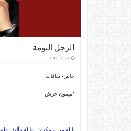
الرجل البومة
مايو 27, 2017
خاص- ثقافات
*
ميمون حرش
يا له من مسكين!.. ما له بتأليف قلو