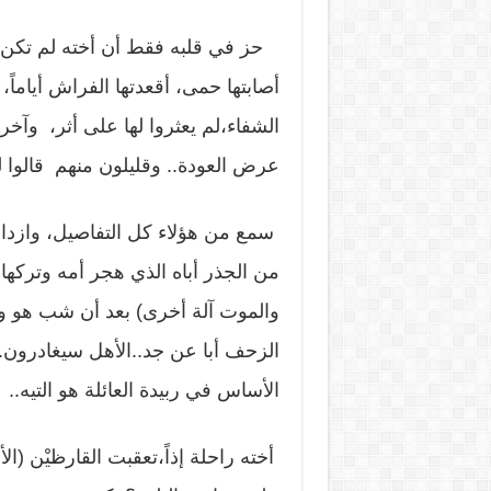
حز في قلبه فقط أن أخته لم تكن هنا
أصابتها حمى، أقعدتها الفراش أياماً
الشفاء،لم يعثروا لها على أثر، وآخ
عرض العودة.. وقليلون منهم قالوا ل
سمع من هؤلاء كل التفاصيل، وازداد ا
من الجذر أباه الذي هجر أمه وتركها أ
والموت آلة أخرى) بعد أن شب هو 
الزحف أبا عن جد..الأهل سيغادرون..الي
الأساس في ربيدة العائلة هو التيه..
أخته راحلة إذاً،تعقبت القارظيْن (