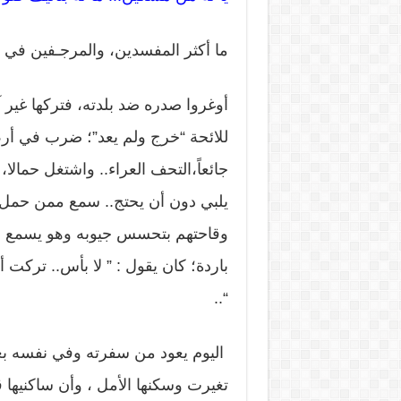
ما أكثر المفسدين، والمرجـفين في بل
أوغروا صدره ضد بلدته، فتركها غير
للائحة “خرج ولم يعد”؛ ضرب في أرض
جائعاً،التحف العراء.. واشتغل حمال
يلبي دون أن يحتج.. سمع ممن حمل أثق
وقاحتهم بتحسس جيوبه وهو يسمع ما
باردة؛ كان يقول : ” لا بأس.. تركت 
“..
اليوم يعود من سفرته وفي نفسه بعض
تغيرت وسكنها الأمل ، وأن ساكنيها