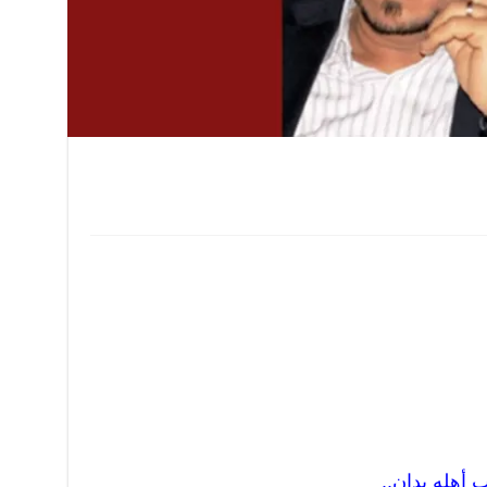
ب أهله يدان..