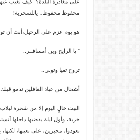
على مغادرة البلدة؟ كيف تغيب عنها 
محفوظ محفوظ.. ياللسخربة!
هو يوم عزم على الرحيل،أبت أن تودع
” يا الرايح وين أمسافــر..
تروح تعيا وتولي..
أشحال من عباد الغافلين ندمو قبلك ا
البيت خالٍ اليوم إلا من شجرة لبلا
خربة، وأول ليلة يقضيها داخلها آنست
تعودوا، مجبرين، على نعيبها، لكنها