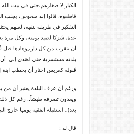
الكبار لا صغارهم،حتى في بيت الله
قاطعوه، قالوا إنه منحوس، يجلب الش
التفكير في طريقة لنفيه، لعلهم يجتث
عدة، شَرَكا لصيد بومته، وكل مرة يعو
أن يتقرب من كل دار، ِوهادها قبل
بلدته مستشرية حتى اهتدى إلى أن
قَبوله كعريس اختار أن يخطب ابنة إم
ورغم أن عرف البلدة يعتبر أن من يخ
ويعدون تصرفه طيشاً.. رغم كل ذلك ط
بعد).. استقبله الفقيه يومها خارج ا
قال له :