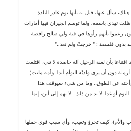
ك، سأل عنها، قيل له بأنها يوم غادر البلدة
، ظلت تهذي باسمه، ولما توسم الجيران فيها أمارات
رون زعموا بأنهم رأوها في قبة ولي صالح رافضة
ه بدون فلسفة : ” خرجتْ ولم تعد..”
قتناعا بأن لعنة الرحيل آلة حاصدة لا تني، اقتلعت
رملة دون أن يرى ولديْه التوأم أبدا..وأمه ماتت(
وأخته عن الطوق.. وما من شيء سيوقف هذا
وم أو غدا..لا بد من ذلك.. لا يهم إلى أين، إنما
الأب والأم)، كيف تجرؤ وتغيب، وأي سبب قوي حملها