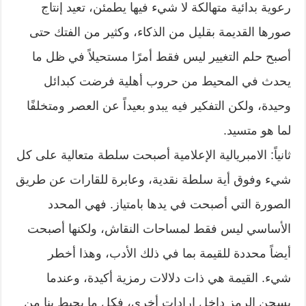
رعوية بدائية متهالكة لا شيء فيها يطمئن، تعيد إنتاج
صورها القديمة بقليل من الذكاء، وكثير من الفتك حتى
أصبح حلم التغيير ليس فقط أمرًا مستحيلاً في ظل ما
يحدث في المحيط من حروب أهلية فرضت كبدائل
وحيدة، ولكن التفكير فيه يبدو بعيداً عن العصر ومتخلفًا
لما هو متسيد.
ثانياً: الامبريالية الإعلامية أصبحت سلطة متعالية على كل
شيء وفوق أية سلطة نقدية، وعابرة للقارات عن طريق
الصورة التي أصبحت في يدها بامتياز. فهي المحدد
الأساسي ليس فقط لمساحات النقاش، ولكنها أصبحت
أيضاً محددة للقيمة بما في ذلك الأدب، وهذا أخطر
شيء. القيمة هي ذات دلالات رمزية أكيدة، وعندما
يسجن الرمز داخل إرادات أخرى، فكل ما يحيط بنا من