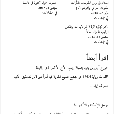
أحلامٌ في زمن الحرب.. مذكّرات
خطوط حمراء كثيرة في داخلنا
طفولة.. نغوغي واثيونغو (9)
سبتمبر 4, 2015
مايو 25, 2016
في "مقالات"
في "إضاءات"
ماهر كيالي: الرقابة شر لابد منه ومقص
الرقيب ما زال حاداً
سبتمبر 14, 2013
في "إضاءات"
إقرأ أيضاً
جورج أورويل يعود بصيغة بريسم، الأخ الأكبر الذي يراقبنا!
*تتحدث رواية 1984 عن مجتمع تصبح الحرية فيه أمراً غير قابل للتحقيق: فكيف
نتصرف إزاء…
ورحل الإسكندر الأكبر ..!