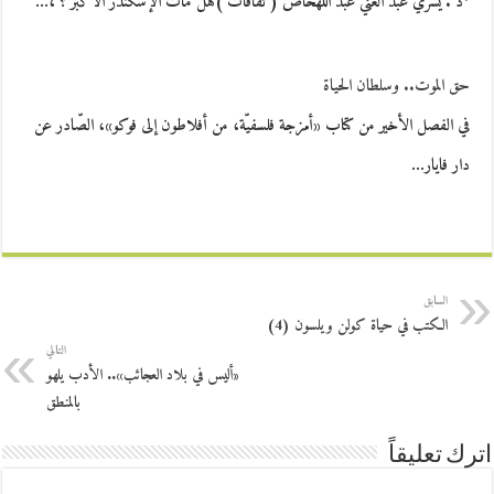
*د . يسري عبد الغني عبد اللهخاص ( ثقافات )هل مات الإسكندر الأكبر ؟ ،…
حق الموت.. وسلطان الحياة
في الفصل الأخير من كتاب «أمزجة فلسفيّة، من أفلاطون إلى فوكو»، الصّادر عن
دار فايار…
السابق
الكتب في حياة كولن ويلسون (4)
التالي
«أليس في بلاد العجائب».. الأدب يلهو
بالمنطق
اترك تعليقاً