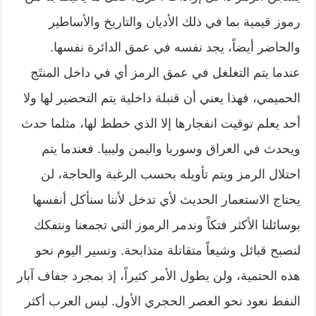
رموز قيمية بما في ذلك الأديان والتاريخ والأساطير
والحاضر أيضاً، يجد نفسه في عمق الدائرة نفسها.
عندما يتم التغلغل في عمق الرمز أي في داخل المنتَج
الحميمي، فهذا يعني أن قنبلة داخلية يتم التحضير لها ولا
أحد يعلم توقيت انفجارها إلا الذي خطط لها، مثلما حدث
ويحدث في العراق وسوريا واليمن وليبيا. فعندما يتم
احتلال الرمز ويتم تأويله بحسب الرغبة والحاجة، لن
يحتاج الاستعمار الحديث لأي تدخل لأننا سنأكل أنفسها
بوسائلنا الأكثر فتكاً وندمر الرموز التي تجمعنا ونتفكك
لنصبح قبائل وشيعاً متقاتلة متذابحة. ونسير اليوم نحو
هذه الحتمية، ولن يطول الأمر كثيراً، إذ بمجرد جفاف آبار
النفط نعود نحو العصر الحجري الأول. ليس العرب أكثر